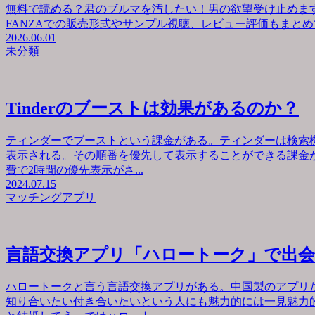
無料で読める？君のブルマを汚したい！男の欲望受け止めます
FANZAでの販売形式やサンプル視聴、レビュー評価もまとめて
2026.06.01
未分類
Tinderのブーストは効果があるのか？
ティンダーでブーストという課金がある。ティンダーは検索
表示される。その順番を優先して表示することができる課金が
費で2時間の優先表示がさ...
2024.07.15
マッチングアプリ
言語交換アプリ「ハロートーク」で出
ハロートークと言う言語交換アプリがある。中国製のアプリ
知り合いたい付き合いたいという人にも魅力的には一見魅力