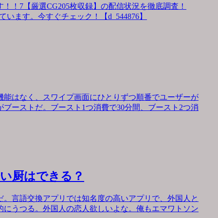
！！7【厳選CG205枚収録】の配信状況を徹底調査！
います。今すぐチェック！【d_544876】
機能はなく、スワイプ画面にひとりずつ順番でユーザーが
ブーストだ。ブースト1つ消費で30分間、ブースト2つ消
会い厨はできる？
だ。言語交換アプリでは知名度の高いアプリで、外国人と
的にうつる。外国人の恋人欲しいよな。俺もエマワトソン