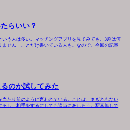
いたらいい？
という人は多い。マッチングアプリを見てみても、3割は何
りませんー。とだけ書いている人も。なので、今回の記事
えるのか試してみた
が当たり前のように言われている。これは、まぎれもない
するし、相手をするにしても適当にあしらう。写真無しで