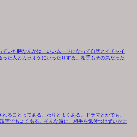
っていた時なんかは、いいムードになって自然とイチャイ
合った人とカラオケにいったりする。相手もその気だった
されることってある。わりとよくある。ドラマとかでも、
、現実でもよくある。そんな時に、相手を気付つけずいかに