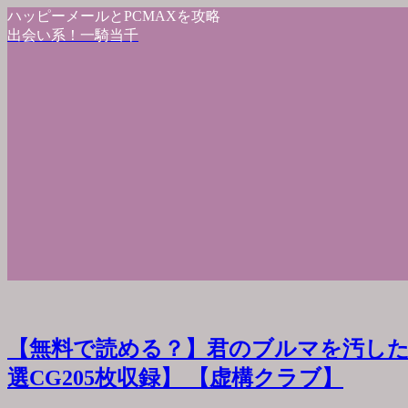
ハッピーメールとPCMAXを攻略
出会い系！一騎当千
【無料で読める？】君のブルマを汚した
選CG205枚収録】 【虚構クラブ】