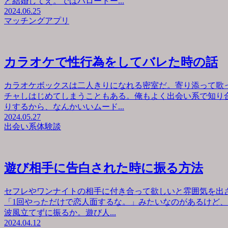
と結婚してえ。ではハロートー...
2024.06.25
マッチングアプリ
カラオケで性行為をしてバレた時の話
カラオケボックスは二人きりになれる密室だ。寄り添って歌
チャしはじめてしまうこともある。俺もよく出会い系で知り
りするから、なんかいいムード...
2024.05.27
出会い系体験談
遊び相手に告白された時に振る方法
セフレやワンナイトの相手に付き合って欲しいと雰囲気を出
「1回やっただけで恋人面するな。」みたいなのがあるけど
波風立てずに振るか。遊び人...
2024.04.12