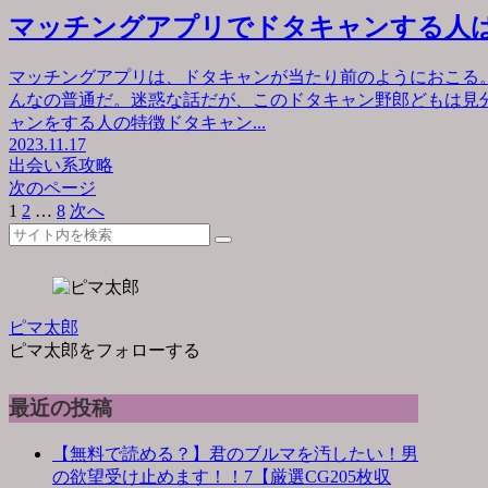
マッチングアプリでドタキャンする人
マッチングアプリは、ドタキャンが当たり前のようにおこる
んなの普通だ。迷惑な話だが、このドタキャン野郎どもは見
ャンをする人の特徴ドタキャン...
2023.11.17
出会い系攻略
次のページ
1
2
…
8
次へ
ピマ太郎
ピマ太郎をフォローする
最近の投稿
【無料で読める？】君のブルマを汚したい！男
の欲望受け止めます！！7【厳選CG205枚収