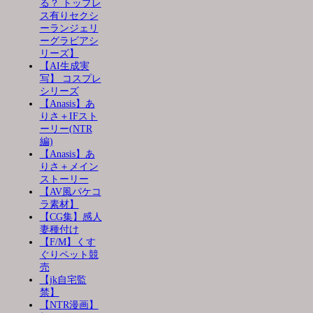
る？ トップレ
ス有りセクシ
ーランジェリ
ーグラビアシ
リーズ】
【AI生成実
写】 コスプレ
シリーズ
【Anasis】あ
りさ＋IFスト
ーリー(NTR
編)
【Anasis】あ
りさ＋メイン
ストーリー
【AV風パケコ
ラ素材】
【CG集】感人
妻種付け
【F/M】くす
ぐりペット競
売
【jk自宅監
禁】
【NTR漫画】