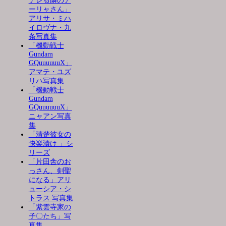
デレる隣のア
ーリャさん」
アリサ・ミハ
イロヴナ・九
条写真集
「機動戦士
Gundam
GQuuuuuuX」
アマテ・ユズ
リハ写真集
「機動戦士
Gundam
GQuuuuuuX」
ニャアン写真
集
「清楚彼女の
快楽漬け 」シ
リーズ
「片田舎のお
っさん、剣聖
になる」アリ
ューシア・シ
トラス 写真集
「紫雲寺家の
子〇たち」写
真集