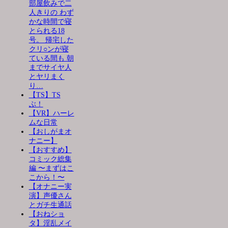
部屋飲みで二
人きりの わず
かな時間で寝
とられる18
号。 帰宅した
クリ○ンが寝
ている間も 朝
までサイヤ人
とヤリまく
り…
【TS】TS
ぶ！
【VR】ハーレ
ムな日常
【おしがまオ
ナニー】
【おすすめ】
コミック総集
編 〜まずはこ
こから！〜
【オナニー実
演】声優さん
とガチ生通話
【おねショ
タ】淫乱メイ