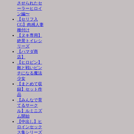
させられたセ
ーラーヒロイ
ン編〜
【セリフ入
CG】肉感人妻
種付け
【ヌキ専用】
絶景トイレシ
リーズ
【ハマダ商
店】
【ヒロピン】
敵と戦いピン
チになる魔法
少女
【まとめて収
録】セット作
品
【みんなで育
てるサーク
ル】ルミニズ
ム開始
【中出し】ヒ
ロインセック
ス集シリーズ