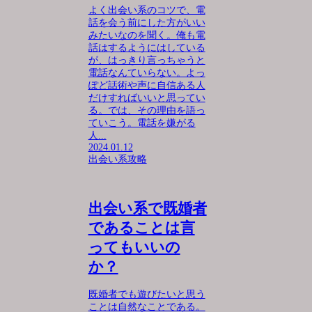
よく出会い系のコツで、電
話を会う前にした方がいい
みたいなのを聞く。俺も電
話はするようにはしている
が、はっきり言っちゃうと
電話なんていらない。よっ
ぽど話術や声に自信ある人
だけすればいいと思ってい
る。では、その理由を語っ
ていこう。電話を嫌がる
人...
2024.01.12
出会い系攻略
出会い系で既婚者
であることは言
ってもいいの
か？
既婚者でも遊びたいと思う
ことは自然なことである。