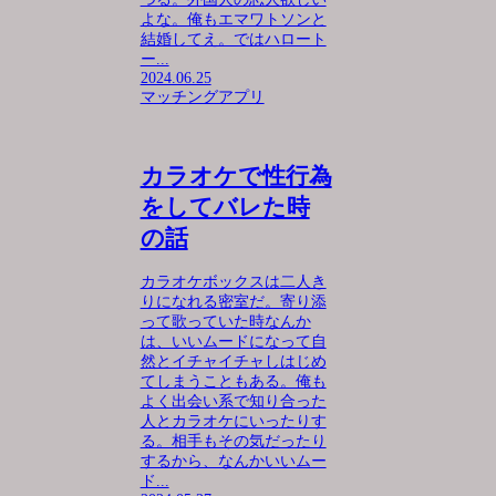
よな。俺もエマワトソンと
結婚してえ。ではハロート
ー...
2024.06.25
マッチングアプリ
カラオケで性行為
をしてバレた時
の話
カラオケボックスは二人き
りになれる密室だ。寄り添
って歌っていた時なんか
は、いいムードになって自
然とイチャイチャしはじめ
てしまうこともある。俺も
よく出会い系で知り合った
人とカラオケにいったりす
る。相手もその気だったり
するから、なんかいいムー
ド...