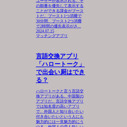
ユーザーが表示される。そ
の順番を優先して表示する
ことができる課金がブース
トだ。ブースト1つ消費で
30分間、ブースト2つ消費
で2時間の優先表示がさ...
2024.07.15
マッチングアプリ
言語交換アプリ
「ハロートーク」
で出会い厨はでき
る？
ハロートークと言う言語交
換アプリがある。中国製の
アプリだ。言語交換アプリ
では知名度の高いアプリ
で、外国人と知り合いたい
付き合いたいという人にも
魅力的には一見魅力的にう
つる。外国人の恋人欲しい