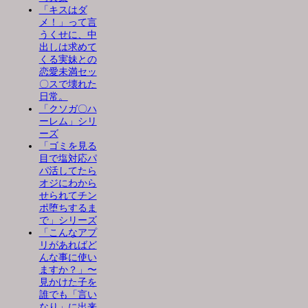
「キスはダ
メ！」って言
うくせに、中
出しは求めて
くる実妹との
恋愛未満セッ
〇スで壊れた
日常。
「クソガ〇ハ
ーレム」シリ
ーズ
「ゴミを見る
目で塩対応パ
パ活してたら
オジにわから
せられてチン
ポ堕ちするま
で」シリーズ
「こんなアプ
リがあればど
んな事に使い
ますか？」〜
見かけた子を
誰でも「言い
なり」に出来