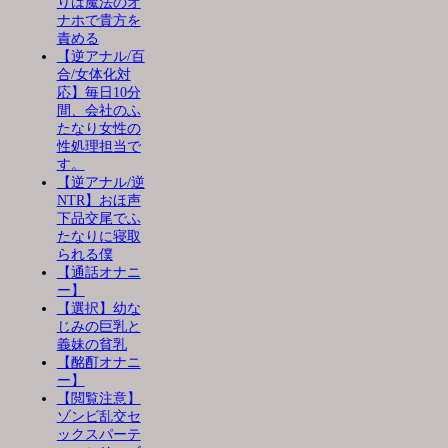
りは魔法のオ
ナホで貴方を
責める
【逆アナル/百
合/女体化対
応】毎日10分
間、会社のふ
たなり女性の
性処理担当で
す。
【逆アナル/逆
NTR】おほ声
下品交尾でふ
たなりに寝取
られる僕
【通話オナニ
ー】
【選択】幼な
じみの巨乳と
義妹の貧乳
【酩酊オナニ
ー】
【閲覧注意】
ゾンビ乱交セ
ックスパーテ