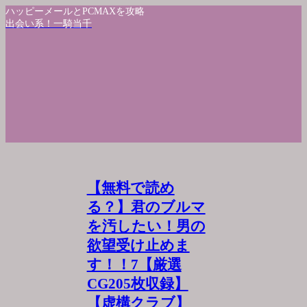
ハッピーメールとPCMAXを攻略
出会い系！一騎当千
【無料で読め
る？】君のブルマ
を汚したい！男の
欲望受け止めま
す！！7【厳選
CG205枚収録】
【虚構クラブ】