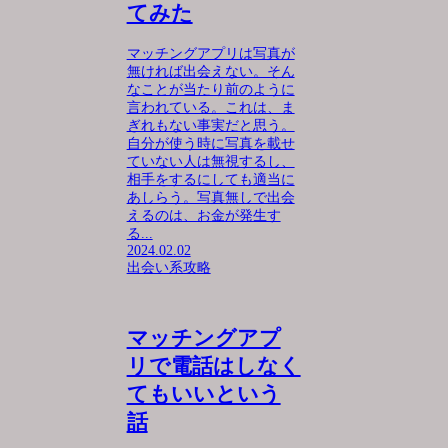
てみた
マッチングアプリは写真が
無ければ出会えない。そん
なことが当たり前のように
言われている。これは、ま
ぎれもない事実だと思う。
自分が使う時に写真を載せ
ていない人は無視するし、
相手をするにしても適当に
あしらう。写真無しで出会
えるのは、お金が発生す
る...
2024.02.02
出会い系攻略
マッチングアプ
リで電話はしなく
てもいいという
話