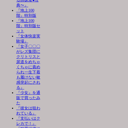
る姉妹凌●性
典〜』
『地上100
階』特別版
『地上100
階』特別版セ
ット
『女体快楽実
験場』
『女子〇〇〇
がレズ集団に
クリトリスと
尿道をめちゃ
くちゃに責め
られ一生下着
も履けない敏
感突起にされ
る』
『少女』を通
販で買ったみ
た
『彼女は狙わ
れている』
『支払いはク
レカで！』