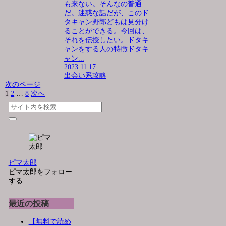
も来ない。そんなの普通
だ。迷惑な話だが、このド
タキャン野郎どもは見分け
ることができる。今回は、
それを伝授したい。ドタキ
ャンをする人の特徴ドタキ
ャン...
2023.11.17
出会い系攻略
次のページ
1
2
…
8
次へ
ピマ太郎
ピマ太郎をフォロー
する
最近の投稿
【無料で読め