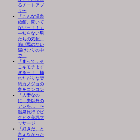
るチートアプ
リ〜
「こんな温泉
旅館、聞いて
ないっ！！」
―知らない男
たちの気配、
逃げ場のない
湯けむりの中
で―
「まって…そ
こキモチよす
ぎるっ！」挿
れたがりな契
約カノジョの
奥をコンコン
「人妻なの
に…夫以外の
アレを…」〜
温泉旅行でビ
クビク美乳マ
ッサージ
「好きだ」と
言えなかった
DT