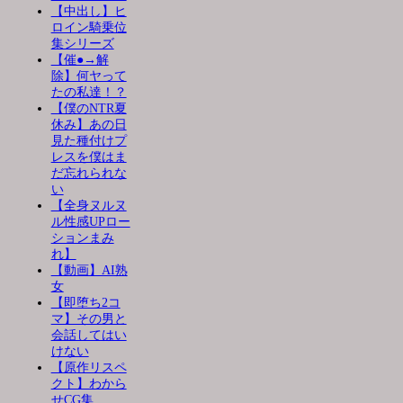
【中出し】ヒ
ロイン騎乗位
集シリーズ
【催●→解
除】何ヤって
たの私達！？
【僕のNTR夏
休み】あの日
見た種付けプ
レスを僕はま
だ忘れられな
い
【全身ヌルヌ
ル性感UPロー
ションまみ
れ】
【動画】AI熟
女
【即堕ち2コ
マ】その男と
会話してはい
けない
【原作リスペ
クト】わから
せCG集