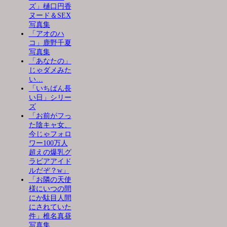
ズ」樋口円香
ヌード＆SEX
写真集
「アオのハ
コ」鹿野千夏
写真集
「あなたの」
じゃダメみた
い…
「いちばん長
い日」シリー
ズ
「お前がフっ
た陰キャ女、
今じゃフォロ
ワー100万人
超えの爆乳グ
ラビアアイド
ルだぞ？w」
「お隣の天使
様にいつの間
にか駄目人間
にされていた
件」椎名真昼
写真集