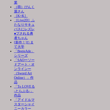
業
（萌）ぴんく
屋さん
［K=K］
［Live2D］ふ
たなりサキュ
バスにレズレ
●プされる勇
者ちゃん
[新作！]たま
て大学
「BegieAde」
シリーズ
「SAOーソー
ドアート・オ
ンラインー
（Sword Art
Online）」作
品
「To LOVEる
-とらぶる-」
作品
「アイドルマ
スターシャイ
ニーカラー