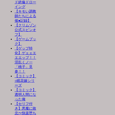
ド絶倫ドロー
イング
【キモい調教
師たちによる
催●記録】
【クリムゾン
公式スピンオ
フ】
【ゲームブッ
ク】
【ゲップ特
化】ゲェェエ
エエップ！！
淫乱くノ一
「桃子」見
参！！
【コミック】
○眠花嫁シリ
ーズ
【コミック】
透明人間にな
った俺
【セリフ付
き】悪魔に敗
北〜快楽堕ち