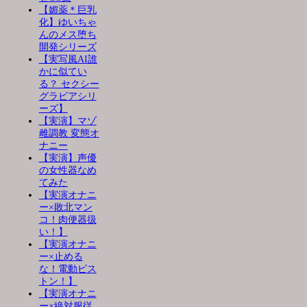
【媚薬＊巨乳
化】ゆいちゃ
んのメス堕ち
開発シリーズ
【実写風AI誰
かに似てい
る？ セクシー
グラビアシリ
ーズ】
【実演】マゾ
雌調教 変態オ
ナニー
【実演】声優
の女性器なめ
てみた
【実演オナニ
ー×敗北マン
コ！肉便器扱
い！】
【実演オナニ
ー×止める
な！電動ピス
トン！】
【実演オナニ
ー×絶対服従