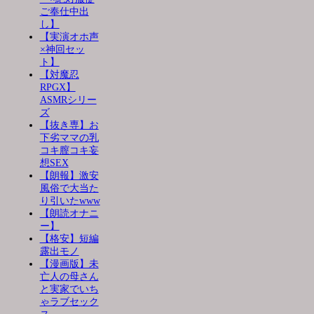
ご奉仕中出
し】
【実演オホ声
×神回セッ
ト】
【対魔忍
RPGX】
ASMRシリー
ズ
【抜き専】お
下劣ママの乳
コキ膣コキ妄
想SEX
【朗報】激安
風俗で大当た
り引いたwww
【朗読オナニ
ー】
【格安】短編
露出モノ
【漫画版】未
亡人の母さん
と実家でいち
ゃラブセック