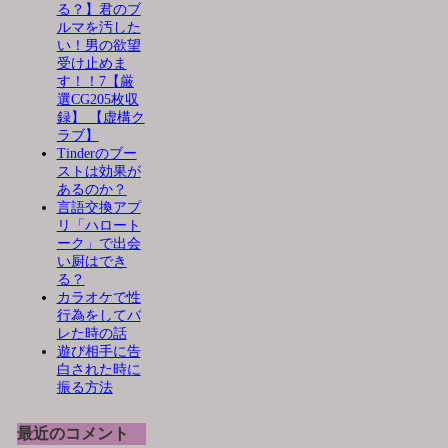
る？】君のブ
ルマを汚した
い！男の欲望
受け止めま
す！！7【厳
選CG205枚収
録】 【虚構ク
ラブ】
Tinderのブー
ストは効果が
あるのか？
言語交換アプ
リ「ハロート
ーク」で出会
い厨はでき
る？
カラオケで性
行為をしてバ
レた時の話
遊び相手に告
白された時に
振る方法
最近のコメント