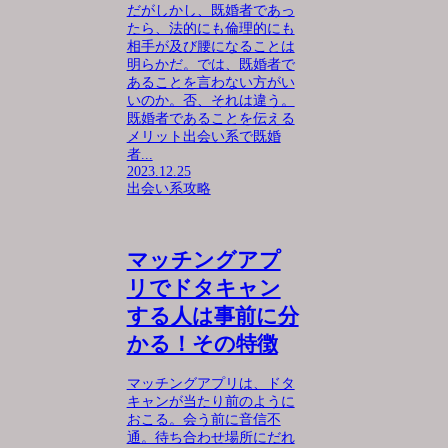
だがしかし、既婚者であっ
たら、法的にも倫理的にも
相手が及び腰になることは
明らかだ。では、既婚者で
あることを言わない方がい
いのか。否、それは違う。
既婚者であることを伝える
メリット出会い系で既婚
者...
2023.12.25
出会い系攻略
マッチングアプ
リでドタキャン
する人は事前に分
かる！その特徴
マッチングアプリは、ドタ
キャンが当たり前のように
おこる。会う前に音信不
通。待ち合わせ場所にだれ