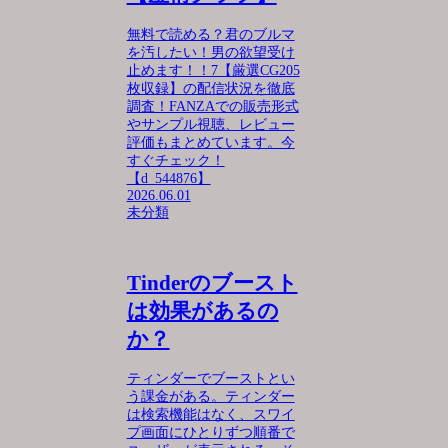
無料で読める？君のブルマ
を汚したい！男の欲望受け
止めます！！7【厳選CG205
枚収録】の配信状況を徹底
調査！FANZAでの販売形式
やサンプル視聴、レビュー
評価もまとめています。今
すぐチェック！
【d_544876】
2026.06.01
未分類
Tinderのブースト
は効果があるの
か？
ティンダーでブーストとい
う課金がある。ティンダー
は検索機能はなく、スワイ
プ画面にひとりずつ順番で