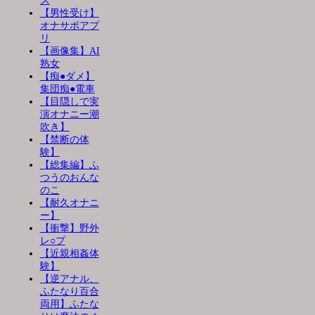
ス
【男性受け】
オナサポアプ
リ
【画像集】AI
熟女
【痴●ダメ】
集団痴●電車
【目隠しで実
演オナニー潮
吹き】
【禁断の体
験】
【総集編】ふ
つうのおんな
のこ
【耐久オナニ
ー】
【衝撃】野外
レ○プ
【近親相姦体
験】
【逆アナル、
ふたなり百合
両用】ふたな