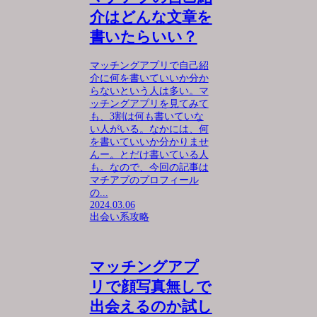
介はどんな文章を
書いたらいい？
マッチングアプリで自己紹
介に何を書いていいか分か
らないという人は多い。マ
ッチングアプリを見てみて
も、3割は何も書いていな
い人がいる。なかには、何
を書いていいか分かりませ
んー。とだけ書いている人
も。なので、今回の記事は
マチアプのプロフィール
の...
2024.03.06
出会い系攻略
マッチングアプ
リで顔写真無しで
出会えるのか試し