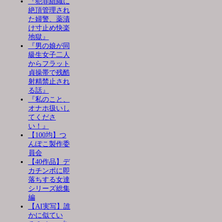
『犯罪組織に
絶頂管理され
た婦警、薬漬
け寸止め快楽
地獄』
『男の娘が同
級生女子二人
からフラット
貞操帯で残酷
射精禁止され
る話』
『私のこと、
オナホ扱いし
てくださ
い！』
【100均】つ
んぽこ製作委
員会
【40作品】デ
カチンポに即
落ちする女達
シリーズ総集
編
【AI実写】誰
かに似てい