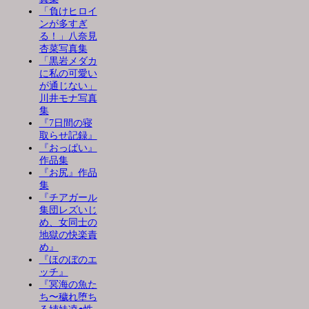
「負けヒロイ
ンが多すぎ
る！」八奈見
杏菜写真集
「黒岩メダカ
に私の可愛い
が通じない」
川井モナ写真
集
『7日間の寝
取らせ記録』
『おっぱい』
作品集
『お尻』作品
集
『チアガール
集団レズいじ
め、女同士の
地獄の快楽責
め』
『ほのぼのエ
ッチ』
『冥海の魚た
ち〜穢れ堕ち