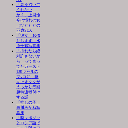
「妻を抱いて
くれない
か？」上司命
令は憧れの女
（ひと）との
不貞SEX
「彼女、お借
りします」水
原千鶴写真集
「挿れたら絶
対許さないか
ら」って言っ
てたカースト
1軍ギャルの
マ○コに、陰
キャオタクが
うっかり毎回
超特濃種付け
する話
「推しの子」
黒川あかね写
真集
「時々ボソッ
とロシア語で