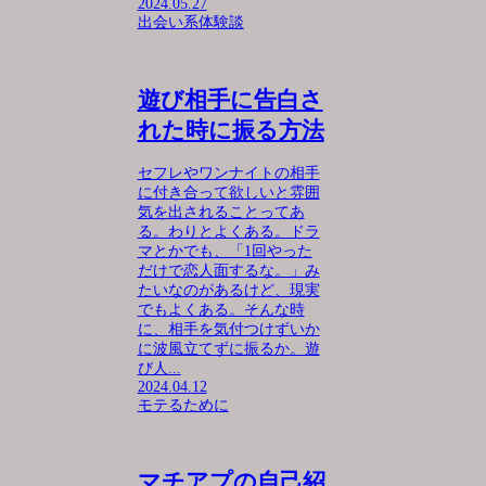
2024.05.27
出会い系体験談
遊び相手に告白さ
れた時に振る方法
セフレやワンナイトの相手
に付き合って欲しいと雰囲
気を出されることってあ
る。わりとよくある。ドラ
マとかでも、「1回やった
だけで恋人面するな。」み
たいなのがあるけど、現実
でもよくある。そんな時
に、相手を気付つけずいか
に波風立てずに振るか。遊
び人...
2024.04.12
モテるために
マチアプの自己紹