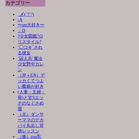
カテゴリー
_〆(´?`?)
-A
〜sm大好き〜
：D
?少女図鑑?ロ
リスタイル?
’◯コキ’され
る彼女
’囚人兵’魔法
少女野中カレ
ン
（JP＋EN）デ
ッカくてつよ
い艦娘が好き
(人妻・主婦・
母)と甘Sエッ
チのなぐさめ
屋
（元）ダンサ
ーママのデカ
パイ丸出し背
徳レッスン
（株）zou乳