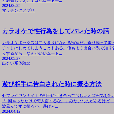
と結婚してえ。ではハロートー...
2024.06.25
マッチングアプリ
カラオケで性行為をしてバレた時の話
カラオケボックスは二人きりになれる密室だ。寄り添って歌
チャしはじめてしまうこともある。俺もよく出会い系で知り
りするから、なんかいいムード...
2024.05.27
出会い系体験談
遊び相手に告白された時に振る方法
セフレやワンナイトの相手に付き合って欲しいと雰囲気を出
「1回やっただけで恋人面するな。」みたいなのがあるけど
波風立てずに振るか。遊び人...
2024.04.12