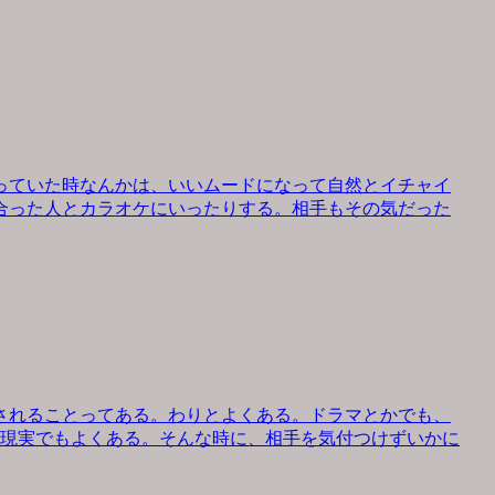
っていた時なんかは、いいムードになって自然とイチャイ
合った人とカラオケにいったりする。相手もその気だった
されることってある。わりとよくある。ドラマとかでも、
、現実でもよくある。そんな時に、相手を気付つけずいかに