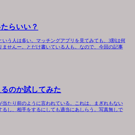
いたらいい？
という人は多い。マッチングアプリを見てみても、3割は何
りませんー。とだけ書いている人も。なので、今回の記事
えるのか試してみた
が当たり前のように言われている。これは、まぎれもない
するし、相手をするにしても適当にあしらう。写真無しで