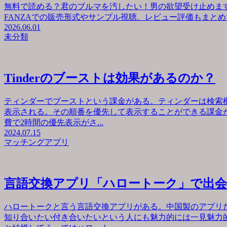
無料で読める？君のブルマを汚したい！男の欲望受け止めます
FANZAでの販売形式やサンプル視聴、レビュー評価もまとめて
2026.06.01
未分類
Tinderのブーストは効果があるのか？
ティンダーでブーストという課金がある。ティンダーは検索
表示される。その順番を優先して表示することができる課金が
費で2時間の優先表示がさ...
2024.07.15
マッチングアプリ
言語交換アプリ「ハロートーク」で出
ハロートークと言う言語交換アプリがある。中国製のアプリ
知り合いたい付き合いたいという人にも魅力的には一見魅力