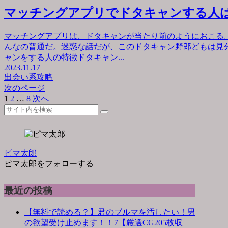
マッチングアプリでドタキャンする人
マッチングアプリは、ドタキャンが当たり前のようにおこる
んなの普通だ。迷惑な話だが、このドタキャン野郎どもは見
ャンをする人の特徴ドタキャン...
2023.11.17
出会い系攻略
次のページ
1
2
…
8
次へ
ピマ太郎
ピマ太郎をフォローする
最近の投稿
【無料で読める？】君のブルマを汚したい！男
の欲望受け止めます！！7【厳選CG205枚収