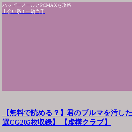
ハッピーメールとPCMAXを攻略
出会い系！一騎当千
【無料で読める？】君のブルマを汚した
選CG205枚収録】 【虚構クラブ】