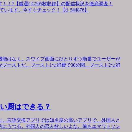
！！7【厳選CG205枚収録】の配信状況を徹底調査！
います。今すぐチェック！【d_544876】
機能はなく、スワイプ画面にひとりずつ順番でユーザーが
ブーストだ。ブースト1つ消費で30分間、ブースト2つ消
会い厨はできる？
だ。言語交換アプリでは知名度の高いアプリで、外国人と
的にうつる。外国人の恋人欲しいよな。俺もエマワトソン