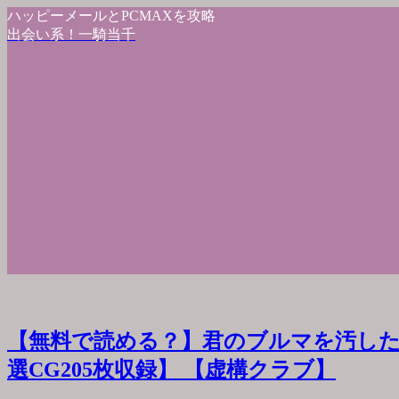
ハッピーメールとPCMAXを攻略
出会い系！一騎当千
【無料で読める？】君のブルマを汚した
選CG205枚収録】 【虚構クラブ】