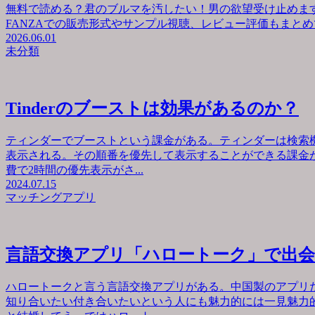
無料で読める？君のブルマを汚したい！男の欲望受け止めます
FANZAでの販売形式やサンプル視聴、レビュー評価もまとめて
2026.06.01
未分類
Tinderのブーストは効果があるのか？
ティンダーでブーストという課金がある。ティンダーは検索
表示される。その順番を優先して表示することができる課金が
費で2時間の優先表示がさ...
2024.07.15
マッチングアプリ
言語交換アプリ「ハロートーク」で出
ハロートークと言う言語交換アプリがある。中国製のアプリ
知り合いたい付き合いたいという人にも魅力的には一見魅力