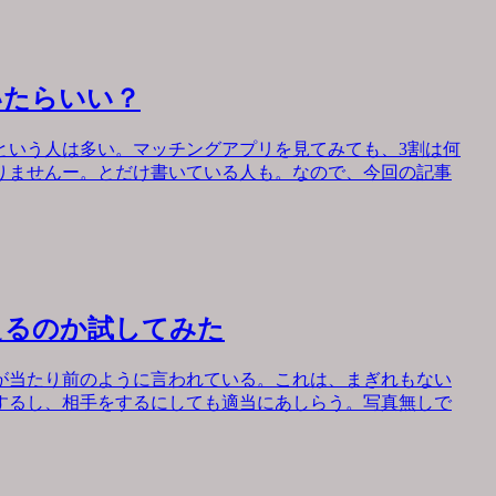
いたらいい？
という人は多い。マッチングアプリを見てみても、3割は何
りませんー。とだけ書いている人も。なので、今回の記事
えるのか試してみた
が当たり前のように言われている。これは、まぎれもない
するし、相手をするにしても適当にあしらう。写真無しで