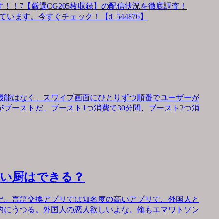
！！7【厳選CG205枚収録】の配信状況を徹底調査！
います。今すぐチェック！【d_544876】
機能はなく、スワイプ画面にひとりずつ順番でユーザーが
ブーストだ。ブースト1つ消費で30分間、ブースト2つ消
会い厨はできる？
だ。言語交換アプリでは知名度の高いアプリで、外国人と
的にうつる。外国人の恋人欲しいよな。俺もエマワトソン