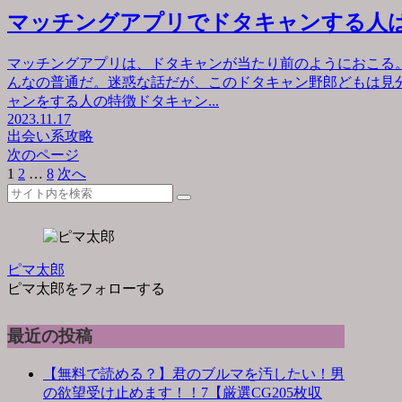
マッチングアプリでドタキャンする人
マッチングアプリは、ドタキャンが当たり前のようにおこる
んなの普通だ。迷惑な話だが、このドタキャン野郎どもは見
ャンをする人の特徴ドタキャン...
2023.11.17
出会い系攻略
次のページ
1
2
…
8
次へ
ピマ太郎
ピマ太郎をフォローする
最近の投稿
【無料で読める？】君のブルマを汚したい！男
の欲望受け止めます！！7【厳選CG205枚収