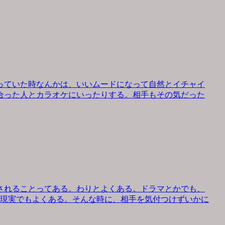
っていた時なんかは、いいムードになって自然とイチャイ
合った人とカラオケにいったりする。相手もその気だった
されることってある。わりとよくある。ドラマとかでも、
、現実でもよくある。そんな時に、相手を気付つけずいかに