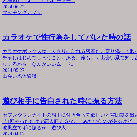
と結婚してえ。ではハロートー...
2024.06.25
マッチングアプリ
カラオケで性行為をしてバレた時の話
カラオケボックスは二人きりになれる密室だ。寄り添って歌
チャしはじめてしまうこともある。俺もよく出会い系で知り
りするから、なんかいいムード...
2024.05.27
出会い系体験談
遊び相手に告白された時に振る方法
セフレやワンナイトの相手に付き合って欲しいと雰囲気を出
「1回やっただけで恋人面するな。」みたいなのがあるけど
波風立てずに振るか。遊び人...
2024.04.12