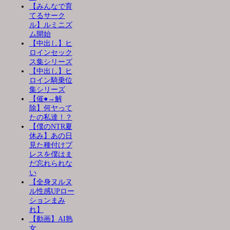
【みんなで育
てるサーク
ル】ルミニズ
ム開始
【中出し】ヒ
ロインセック
ス集シリーズ
【中出し】ヒ
ロイン騎乗位
集シリーズ
【催●→解
除】何ヤって
たの私達！？
【僕のNTR夏
休み】あの日
見た種付けプ
レスを僕はま
だ忘れられな
い
【全身ヌルヌ
ル性感UPロー
ションまみ
れ】
【動画】AI熟
女