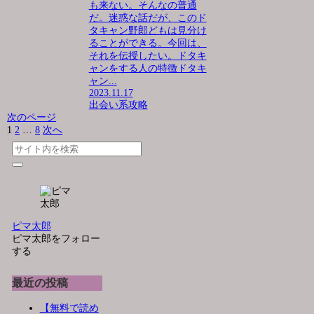
も来ない。そんなの普通
だ。迷惑な話だが、このド
タキャン野郎どもは見分け
ることができる。今回は、
それを伝授したい。ドタキ
ャンをする人の特徴ドタキ
ャン...
2023.11.17
出会い系攻略
次のページ
1
2
…
8
次へ
ピマ太郎
ピマ太郎をフォロー
する
最近の投稿
【無料で読め