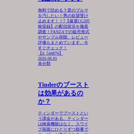
無料で読める？君のブルマ
を汚したい！男の欲望受け
止めます！！7【厳選CG205
枚収録】の配信状況を徹底
調査！FANZAでの販売形式
やサンプル視聴、レビュー
評価もまとめています。今
すぐチェック！
【d_544876】
2026.06.01
未分類
Tinderのブースト
は効果があるの
か？
ティンダーでブーストとい
う課金がある。ティンダー
は検索機能はなく、スワイ
プ画面にひとりずつ順番で