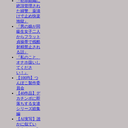
『犯罪組織に
絶頂管理され
た婦警、薬漬
け寸止め快楽
地獄』
『男の娘が同
級生女子二人
からフラット
貞操帯で残酷
射精禁止され
る話』
『私のこと、
オナホ扱いし
てくださ
い！』
【100均】つ
んぽこ製作委
員会
【40作品】デ
カチンポに即
落ちする女達
シリーズ総集
編
【AI実写】誰
かに似てい