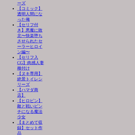
ーズ
【コミック】
透明人間にな
った俺
【セリフ付
き】悪魔に敗
北〜快楽堕ち
させられたセ
ーラーヒロイ
ン編〜
【セリフ入
CG】肉感人妻
種付け
【ヌキ専用】
絶景トイレシ
リーズ
【ハマダ商
店】
【ヒロピン】
敵と戦いピン
チになる魔法
少女
【まとめて収
録】セット作
品