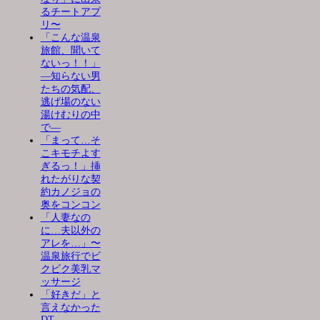
るチートアプ
リ〜
「こんな温泉
旅館、聞いて
ないっ！！」
―知らない男
たちの気配、
逃げ場のない
湯けむりの中
で―
「まって…そ
こキモチよす
ぎるっ！」挿
れたがりな契
約カノジョの
奥をコンコン
「人妻なの
に…夫以外の
アレを…」〜
温泉旅行でビ
クビク美乳マ
ッサージ
「好きだ」と
言えなかった
DT