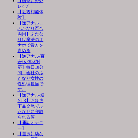
【衝撃】野外
レ○プ
【近親相姦体
験】
【逆アナル、
ふたなり百合
両用】ふたな
りは魔法のオ
ナホで貴方を
責める
【逆アナル/百
合/女体化対
応】毎日10分
間、会社のふ
たなり女性の
性処理担当で
す。
【逆アナル/逆
NTR】おほ声
下品交尾でふ
たなりに寝取
られる僕
【通話オナニ
ー】
【選択】幼な