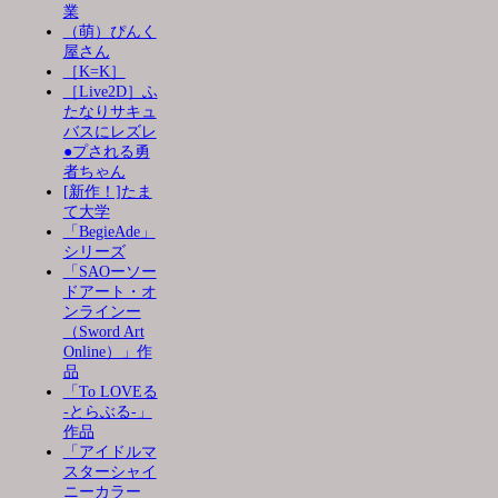
業
（萌）ぴんく
屋さん
［K=K］
［Live2D］ふ
たなりサキュ
バスにレズレ
●プされる勇
者ちゃん
[新作！]たま
て大学
「BegieAde」
シリーズ
「SAOーソー
ドアート・オ
ンラインー
（Sword Art
Online）」作
品
「To LOVEる
-とらぶる-」
作品
「アイドルマ
スターシャイ
ニーカラー