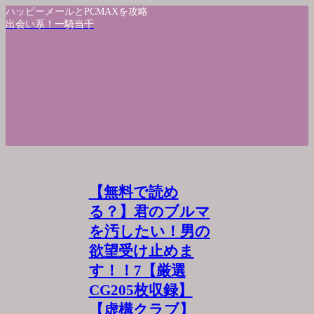
ハッピーメールとPCMAXを攻略
出会い系！一騎当千
【無料で読め
る？】君のブルマ
を汚したい！男の
欲望受け止めま
す！！7【厳選
CG205枚収録】
【虚構クラブ】