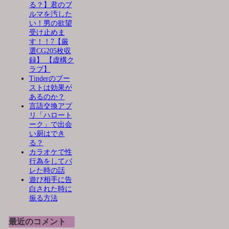
る？】君のブ
ルマを汚した
い！男の欲望
受け止めま
す！！7【厳
選CG205枚収
録】 【虚構ク
ラブ】
Tinderのブー
ストは効果が
あるのか？
言語交換アプ
リ「ハロート
ーク」で出会
い厨はでき
る？
カラオケで性
行為をしてバ
レた時の話
遊び相手に告
白された時に
振る方法
最近のコメント