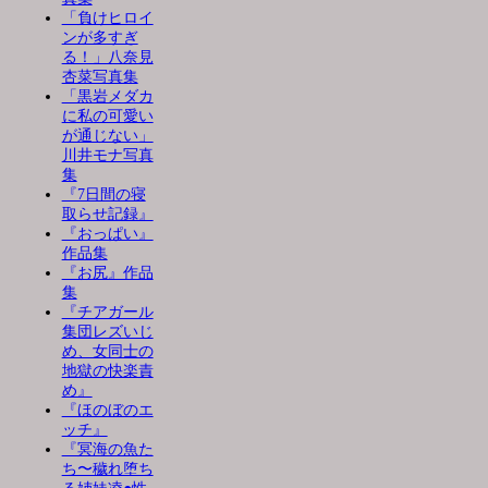
「負けヒロイ
ンが多すぎ
る！」八奈見
杏菜写真集
「黒岩メダカ
に私の可愛い
が通じない」
川井モナ写真
集
『7日間の寝
取らせ記録』
『おっぱい』
作品集
『お尻』作品
集
『チアガール
集団レズいじ
め、女同士の
地獄の快楽責
め』
『ほのぼのエ
ッチ』
『冥海の魚た
ち〜穢れ堕ち