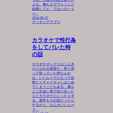
よな。俺もエマワトソンと
結婚してえ。ではハロート
ー...
2024.06.25
マッチングアプリ
カラオケで性行為
をしてバレた時
の話
カラオケボックスは二人き
りになれる密室だ。寄り添
って歌っていた時なんか
は、いいムードになって自
然とイチャイチャしはじめ
てしまうこともある。俺も
よく出会い系で知り合った
人とカラオケにいったりす
る。相手もその気だったり
するから、なんかいいムー
ド...