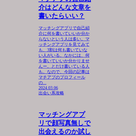
介はどんな文章を
書いたらいい？
マッチングアプリで自己紹
介に何を書いていいか分か
らないという人は多い。マ
ッチングアプリを見てみて
も、3割は何も書いていな
い人がいる。なかには、何
を書いていいか分かりませ
んー。とだけ書いている人
も。なので、今回の記事は
マチアプのプロフィール
の...
2024.03.06
出会い系攻略
マッチングアプ
リで顔写真無しで
出会えるのか試し