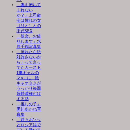
「妻を抱いて
くれない
か？」上司命
令は憧れの女
（ひと）との
不貞SEX
「彼女、お借
りします」水
原千鶴写真集
「挿れたら絶
対許さないか
ら」って言っ
てたカースト
1軍ギャルの
マ○コに、陰
キャオタクが
うっかり毎回
超特濃種付け
する話
「推しの子」
黒川あかね写
真集
「時々ボソッ
とロシア語で