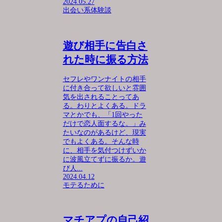
2024.05.27
出会い系体験談
遊び相手に告白さ
れた時に振る方法
セフレやワンナイトの相手
に付き合って欲しいと雰囲
気を出されることってあ
る。わりとよくある。ドラ
マとかでも、「1回やった
だけで恋人面するな。」み
たいなのがあるけど、現実
でもよくある。そんな時
に、相手を気付つけずいか
に波風立てずに振るか。遊
び人...
2024.04.12
モテるために
マチアプの自己紹