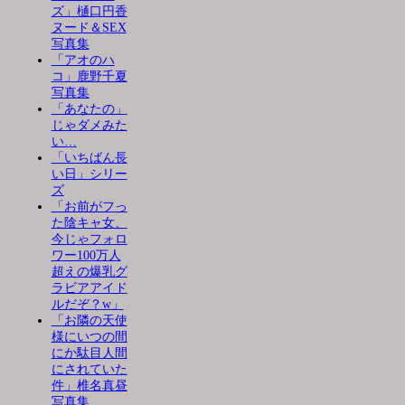
ズ」樋口円香
ヌード＆SEX
写真集
「アオのハ
コ」鹿野千夏
写真集
「あなたの」
じゃダメみた
い…
「いちばん長
い日」シリー
ズ
「お前がフっ
た陰キャ女、
今じゃフォロ
ワー100万人
超えの爆乳グ
ラビアアイド
ルだぞ？w」
「お隣の天使
様にいつの間
にか駄目人間
にされていた
件」椎名真昼
写真集