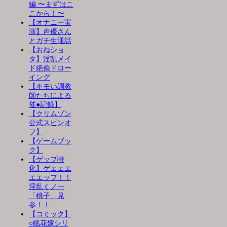
編 〜まずはこ
こから！〜
【オナニー実
演】声優さん
とガチ生通話
【おねショ
タ】淫乱メイ
ド絶倫ドロー
イング
【キモい調教
師たちによる
催●記録】
【クリムゾン
公式スピンオ
フ】
【ゲームブッ
ク】
【ゲップ特
化】ゲェェエ
エエップ！！
淫乱くノ一
「桃子」見
参！！
【コミック】
○眠花嫁シリ