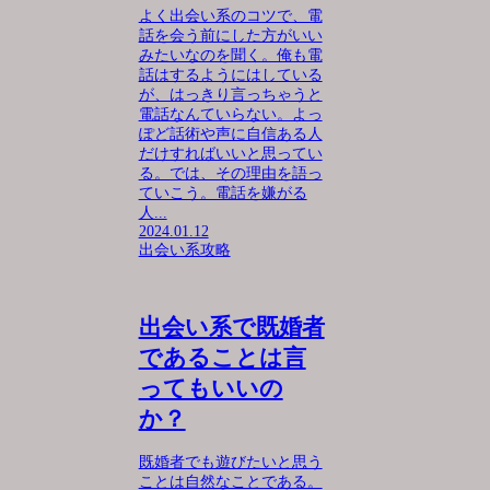
よく出会い系のコツで、電
話を会う前にした方がいい
みたいなのを聞く。俺も電
話はするようにはしている
が、はっきり言っちゃうと
電話なんていらない。よっ
ぽど話術や声に自信ある人
だけすればいいと思ってい
る。では、その理由を語っ
ていこう。電話を嫌がる
人...
2024.01.12
出会い系攻略
出会い系で既婚者
であることは言
ってもいいの
か？
既婚者でも遊びたいと思う
ことは自然なことである。