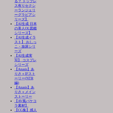
る？ トップレ
ス有りセクシ
ーランジェリ
ーグラビアシ
リーズ】
【AI生成 日本
の美人OL図鑑
シリーズ】
【AI生成イラ
スト】 おしっ
こ・放尿シリ
ーズ
【AI生成実
写】 コスプレ
シリーズ
【Anasis】あ
りさ＋IFスト
ーリー(NTR
編)
【Anasis】あ
りさ＋メイン
ストーリー
【AV風パケコ
ラ素材】
【CG集】感人