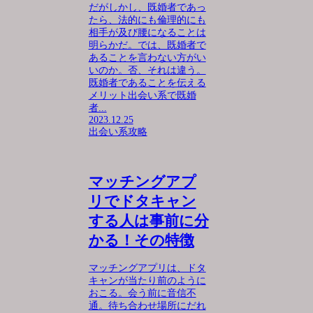
だがしかし、既婚者であっ
たら、法的にも倫理的にも
相手が及び腰になることは
明らかだ。では、既婚者で
あることを言わない方がい
いのか。否、それは違う。
既婚者であることを伝える
メリット出会い系で既婚
者...
2023.12.25
出会い系攻略
マッチングアプ
リでドタキャン
する人は事前に分
かる！その特徴
マッチングアプリは、ドタ
キャンが当たり前のように
おこる。会う前に音信不
通。待ち合わせ場所にだれ