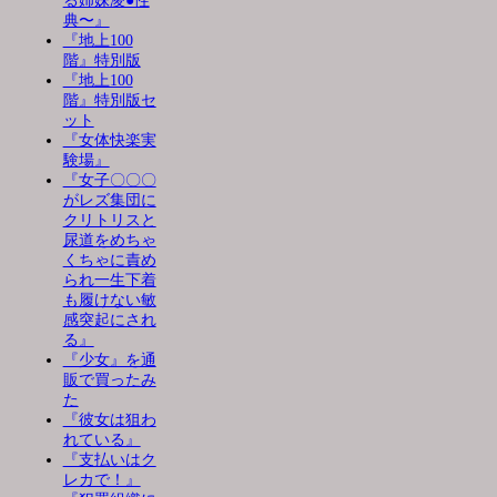
る姉妹凌●性
典〜』
『地上100
階』特別版
『地上100
階』特別版セ
ット
『女体快楽実
験場』
『女子〇〇〇
がレズ集団に
クリトリスと
尿道をめちゃ
くちゃに責め
られ一生下着
も履けない敏
感突起にされ
る』
『少女』を通
販で買ったみ
た
『彼女は狙わ
れている』
『支払いはク
レカで！』