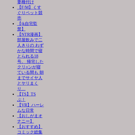
妻種付け
【F/M】くす
ぐりペット競
売
【jk自宅監
禁】
【NTR漫画】
部屋飲みで二
人きりの わず
かな時間で寝
とられる18
号。 帰宅した
クリ○ンが寝
ている間も 朝
までサイヤ人
とヤリまく
り…
【TS】TS
ぶ！
【VR】ハーレ
ムな日常
【おしがまオ
ナニー】
【おすすめ】
コミック総集