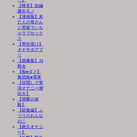
ー】
【格安】短編
露出モノ
【漫画版】未
亡人の母さん
と実家でいち
ゃラブセック
ス
【男性受け】
オナサポアプ
リ
【画像集】AI
熟女
【痴●ダメ】
集団痴●電車
【目隠しで実
演オナニー潮
吹き】
【禁断の体
験】
【総集編】ふ
つうのおんな
のこ
【耐久オナニ
ー】