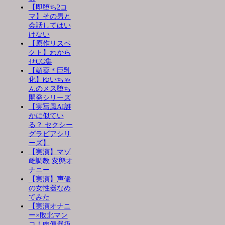
【即堕ち2コ
マ】その男と
会話してはい
けない
【原作リスペ
クト】わから
せCG集
【媚薬＊巨乳
化】ゆいちゃ
んのメス堕ち
開発シリーズ
【実写風AI誰
かに似てい
る？ セクシー
グラビアシリ
ーズ】
【実演】マゾ
雌調教 変態オ
ナニー
【実演】声優
の女性器なめ
てみた
【実演オナニ
ー×敗北マン
コ！肉便器扱