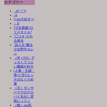
カテゴリー
_〆(´?`?)
-A
〜sm大好き〜
：D
?少女図鑑?ロ
リスタイル?
’◯コキ’され
る彼女
’囚人兵’魔法
少女野中カレ
ン
（JP＋EN）デ
ッカくてつよ
い艦娘が好き
(人妻・主婦・
母)と甘Sエッ
チのなぐさめ
屋
（元）ダンサ
ーママのデカ
パイ丸出し背
徳レッスン
（株）zou乳