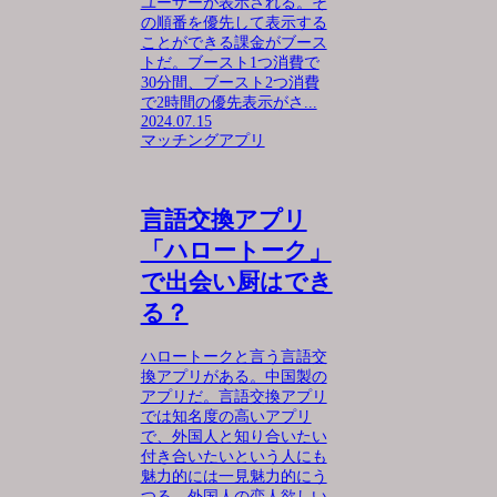
ユーザーが表示される。そ
の順番を優先して表示する
ことができる課金がブース
トだ。ブースト1つ消費で
30分間、ブースト2つ消費
で2時間の優先表示がさ...
2024.07.15
マッチングアプリ
言語交換アプリ
「ハロートーク」
で出会い厨はでき
る？
ハロートークと言う言語交
換アプリがある。中国製の
アプリだ。言語交換アプリ
では知名度の高いアプリ
で、外国人と知り合いたい
付き合いたいという人にも
魅力的には一見魅力的にう
つる。外国人の恋人欲しい