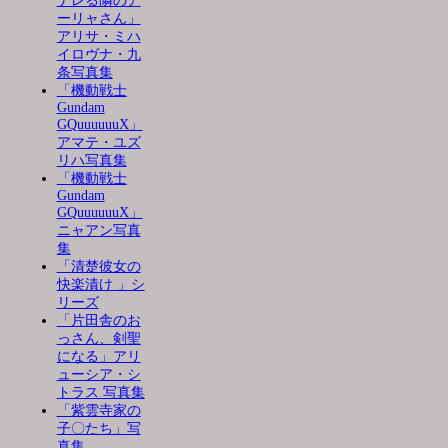
デレる隣のア
ーリャさん」
アリサ・ミハ
イロヴナ・九
条写真集
「機動戦士
Gundam
GQuuuuuuX」
アマテ・ユズ
リハ写真集
「機動戦士
Gundam
GQuuuuuuX」
ニャアン写真
集
「清楚彼女の
快楽漬け 」シ
リーズ
「片田舎のお
っさん、剣聖
になる」アリ
ューシア・シ
トラス 写真集
「紫雲寺家の
子〇たち」写
真集