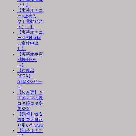
い！】
【実演オナニ
ー×止める
な！電動ピス
トン！】
【実演オナニ
ー×絶対服従
ご奉仕中出
し】
【実演オホ声
×神回セッ
ト】
【対魔忍
RPGX】
ASMRシリー
ズ
【抜き専】お
下劣ママの乳
コキ膣コキ妄
想SEX
【朗報】激安
風俗で大当た
り引いたwww
【朗読オナニ