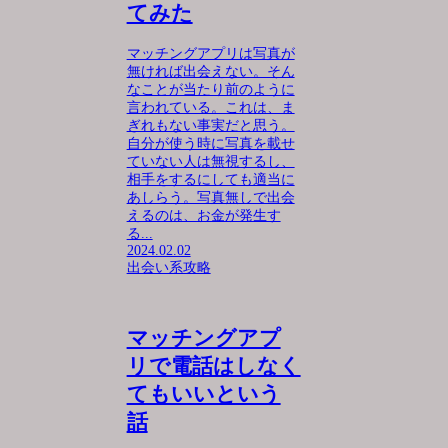
てみた
マッチングアプリは写真が
無ければ出会えない。そん
なことが当たり前のように
言われている。これは、ま
ぎれもない事実だと思う。
自分が使う時に写真を載せ
ていない人は無視するし、
相手をするにしても適当に
あしらう。写真無しで出会
えるのは、お金が発生す
る...
2024.02.02
出会い系攻略
マッチングアプ
リで電話はしなく
てもいいという
話