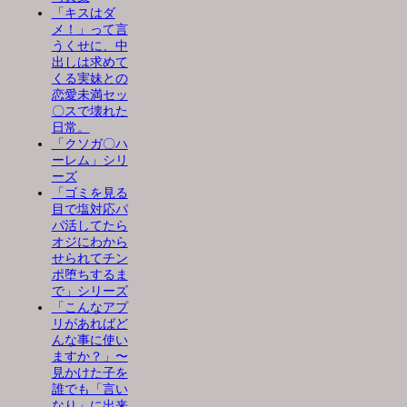
「キスはダ
メ！」って言
うくせに、中
出しは求めて
くる実妹との
恋愛未満セッ
〇スで壊れた
日常。
「クソガ〇ハ
ーレム」シリ
ーズ
「ゴミを見る
目で塩対応パ
パ活してたら
オジにわから
せられてチン
ポ堕ちするま
で」シリーズ
「こんなアプ
リがあればど
んな事に使い
ますか？」〜
見かけた子を
誰でも「言い
なり」に出来