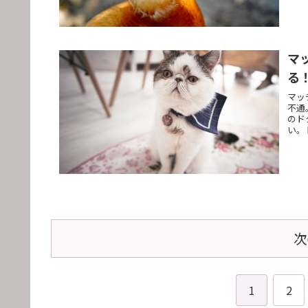
マ
る
マッ
不通
のド
い。
次
1
2