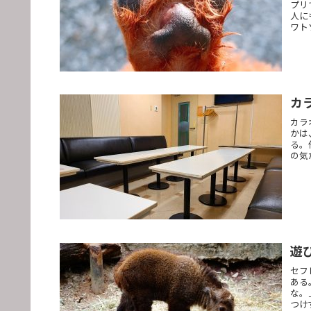
プリ
人に
ワト
カ
カラ
かは
る。
の気
遊
セフ
ある
な。
つけ