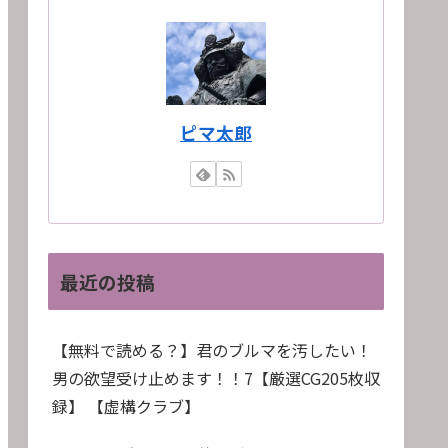
ピマ太郎
最近の投稿
【無料で読める？】君のブルマを汚したい！
男の欲望受け止めます！！7【厳選CG205枚収
録】 【虚構クラブ】