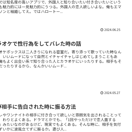
では知名度の高いアプリで、外国人と知り合いたい付き合いたいという
も魅力的には一見魅力的にうつる。外国人の恋人欲しいよな。俺もエマ
ソンと結婚してえ。ではハロートー...
2024.06.25
ラオケで性行為をしてバレた時の話
オケボックスは二人きりになれる密室だ。寄り添って歌っていた時なん
、いいムードになって自然とイチャイチャしはじめてしまうこともあ
俺もよく出会い系で知り合った人とカラオケにいったりする。相手もそ
だったりするから、なんかいいムード...
2024.05.27
び相手に告白された時に振る方法
レやワンナイトの相手に付き合って欲しいと雰囲気を出されることって
。わりとよくある。ドラマとかでも、「1回やっただけで恋人面する
」みたいなのがあるけど、現実でもよくある。そんな時に、相手を気付
ずいかに波風立てずに振るか。遊び人...