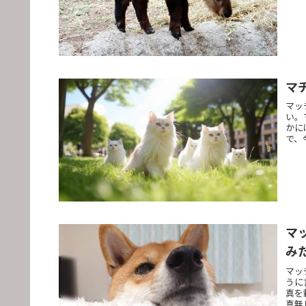
マ
マッ
い。
かに
で、
マ
み
マッ
うに
真を
真無