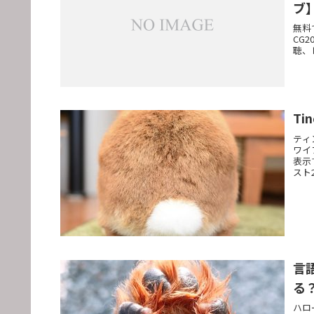
ブ
無料
CG
聴、
T
ティ
ワイ
表示
スト
言
る
ハロ