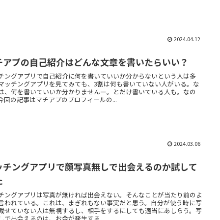
2024.04.12
チアプの自己紹介はどんな文章を書いたらいい？
チングアプリで自己紹介に何を書いていいか分からないという人は多
マッチングアプリを見てみても、3割は何も書いていない人がいる。な
は、何を書いていいか分かりませんー。とだけ書いている人も。なの
今回の記事はマチアプのプロフィールの...
2024.03.06
ッチングアプリで顔写真無しで出会えるのか試して
た
チングアプリは写真が無ければ出会えない。そんなことが当たり前のよ
言われている。これは、まぎれもない事実だと思う。自分が使う時に写
載せていない人は無視するし、相手をするにしても適当にあしらう。写
しで出会えるのは、お金が発生する...