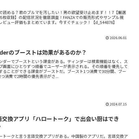
】
で読める？君のブルマを汚したい！男の欲望受け止めます！！7【厳選
205枚収録】の配信状況を徹底調査！FANZAでの販売形式やサンプル視
レビュー評価もまとめています。今すぐチェック！【d_544876】
2026.06.01
inderのブーストは効果があるのか？
ンダーでブーストという課金がある。ティンダーは検索機能はなく、ス
プ画面にひとりずつ順番でユーザーが表示される。その順番を優先して
することができる課金がブーストだ。ブースト1つ消費で30分間、ブー
2つ消費で2時間の優先表示がさ...
2024.07.15
語交換アプリ「ハロートーク」で出会い厨はでき
？
ートークと言う言語交換アプリがある。中国製のアプリだ。言語交換ア