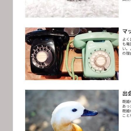
マ
よく
も電
い。
の理
出
既婚
あっ
既婚
こと