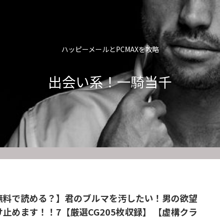
ハッピーメールとPCMAXを攻略
出会い系！一騎当千
無料で読める？】君のブルマを汚したい！男の欲望
け止めます！！7【厳選CG205枚収録】 【虚構クラ