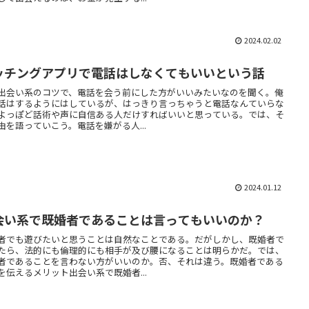
2024.02.02
ッチングアプリで電話はしなくてもいいという話
出会い系のコツで、電話を会う前にした方がいいみたいなのを聞く。俺
話はするようにはしているが、はっきり言っちゃうと電話なんていらな
よっぽど話術や声に自信ある人だけすればいいと思っている。では、そ
由を語っていこう。電話を嫌がる人...
2024.01.12
会い系で既婚者であることは言ってもいいのか？
者でも遊びたいと思うことは自然なことである。だがしかし、既婚者で
たら、法的にも倫理的にも相手が及び腰になることは明らかだ。では、
者であることを言わない方がいいのか。否、それは違う。既婚者である
を伝えるメリット出会い系で既婚者...