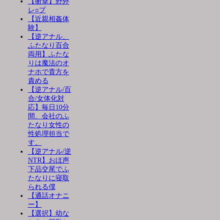
【衝撃】野外
レ○プ
【近親相姦体
験】
【逆アナル、
ふたなり百合
両用】ふたな
りは魔法のオ
ナホで貴方を
責める
【逆アナル/百
合/女体化対
応】毎日10分
間、会社のふ
たなり女性の
性処理担当で
す。
【逆アナル/逆
NTR】おほ声
下品交尾でふ
たなりに寝取
られる僕
【通話オナニ
ー】
【選択】幼な