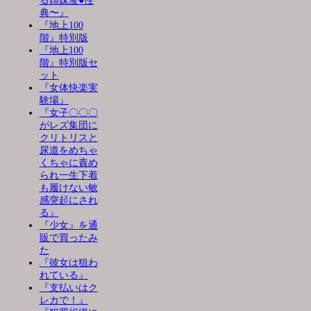
る姉妹凌●性
典〜』
『地上100
階』特別版
『地上100
階』特別版セ
ット
『女体快楽実
験場』
『女子〇〇〇
がレズ集団に
クリトリスと
尿道をめちゃ
くちゃに責め
られ一生下着
も履けない敏
感突起にされ
る』
『少女』を通
販で買ったみ
た
『彼女は狙わ
れている』
『支払いはク
レカで！』