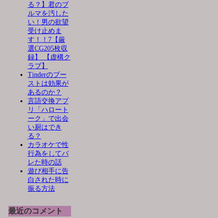
る？】君のブ
ルマを汚した
い！男の欲望
受け止めま
す！！7【厳
選CG205枚収
録】 【虚構ク
ラブ】
Tinderのブー
ストは効果が
あるのか？
言語交換アプ
リ「ハロート
ーク」で出会
い厨はでき
る？
カラオケで性
行為をしてバ
レた時の話
遊び相手に告
白された時に
振る方法
最近のコメント