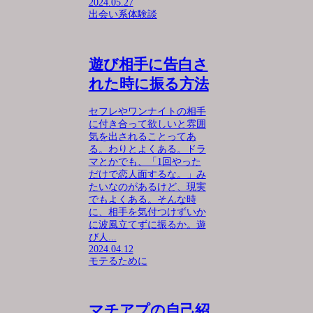
2024.05.27
出会い系体験談
遊び相手に告白さ
れた時に振る方法
セフレやワンナイトの相手
に付き合って欲しいと雰囲
気を出されることってあ
る。わりとよくある。ドラ
マとかでも、「1回やった
だけで恋人面するな。」み
たいなのがあるけど、現実
でもよくある。そんな時
に、相手を気付つけずいか
に波風立てずに振るか。遊
び人...
2024.04.12
モテるために
マチアプの自己紹