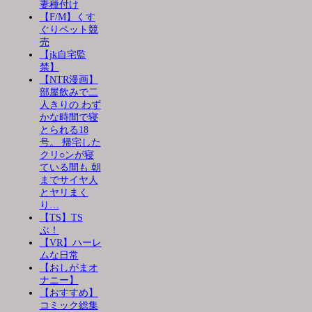
妻種付け
【F/M】くす
ぐりペット競
売
【jk自宅監
禁】
【NTR漫画】
部屋飲みで二
人きりの わず
かな時間で寝
とられる18
号。 帰宅した
クリ○ンが寝
ている間も 朝
までサイヤ人
とヤリまく
り…
【TS】TS
ぶ！
【VR】ハーレ
ムな日常
【おしがまオ
ナニー】
【おすすめ】
コミック総集