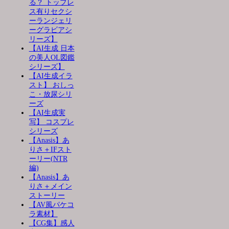
る？ トップレ
ス有りセクシ
ーランジェリ
ーグラビアシ
リーズ】
【AI生成 日本
の美人OL図鑑
シリーズ】
【AI生成イラ
スト】 おしっ
こ・放尿シリ
ーズ
【AI生成実
写】 コスプレ
シリーズ
【Anasis】あ
りさ＋IFスト
ーリー(NTR
編)
【Anasis】あ
りさ＋メイン
ストーリー
【AV風パケコ
ラ素材】
【CG集】感人