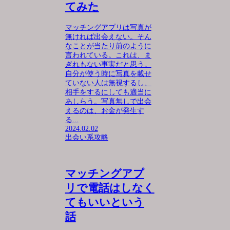
てみた
マッチングアプリは写真が
無ければ出会えない。そん
なことが当たり前のように
言われている。これは、ま
ぎれもない事実だと思う。
自分が使う時に写真を載せ
ていない人は無視するし、
相手をするにしても適当に
あしらう。写真無しで出会
えるのは、お金が発生す
る...
2024.02.02
出会い系攻略
マッチングアプ
リで電話はしなく
てもいいという
話