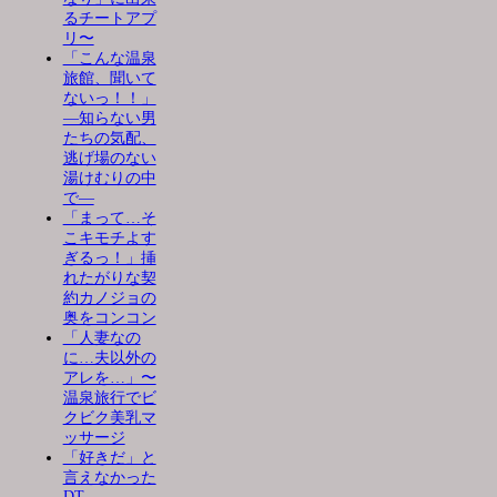
るチートアプ
リ〜
「こんな温泉
旅館、聞いて
ないっ！！」
―知らない男
たちの気配、
逃げ場のない
湯けむりの中
で―
「まって…そ
こキモチよす
ぎるっ！」挿
れたがりな契
約カノジョの
奥をコンコン
「人妻なの
に…夫以外の
アレを…」〜
温泉旅行でビ
クビク美乳マ
ッサージ
「好きだ」と
言えなかった
DT