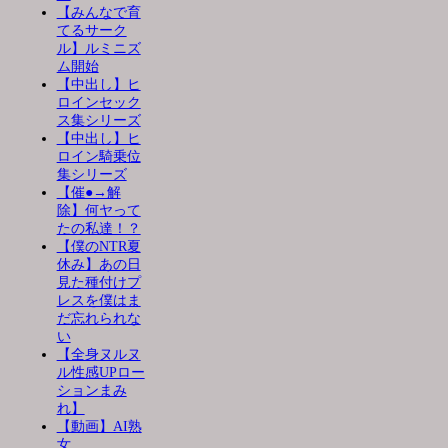
【みんなで育
てるサーク
ル】ルミニズ
ム開始
【中出し】ヒ
ロインセック
ス集シリーズ
【中出し】ヒ
ロイン騎乗位
集シリーズ
【催●→解
除】何ヤって
たの私達！？
【僕のNTR夏
休み】あの日
見た種付けプ
レスを僕はま
だ忘れられな
い
【全身ヌルヌ
ル性感UPロー
ションまみ
れ】
【動画】AI熟
女