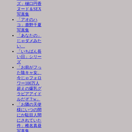
ズ」樋口円香
ヌード＆SEX
写真集
「アオのハ
コ」鹿野千夏
写真集
「あなたの」
じゃダメみた
い…
「いちばん長
い日」シリー
ズ
「お前がフっ
た陰キャ女、
今じゃフォロ
ワー100万人
超えの爆乳グ
ラビアアイド
ルだぞ？w」
「お隣の天使
様にいつの間
にか駄目人間
にされていた
件」椎名真昼
写真集