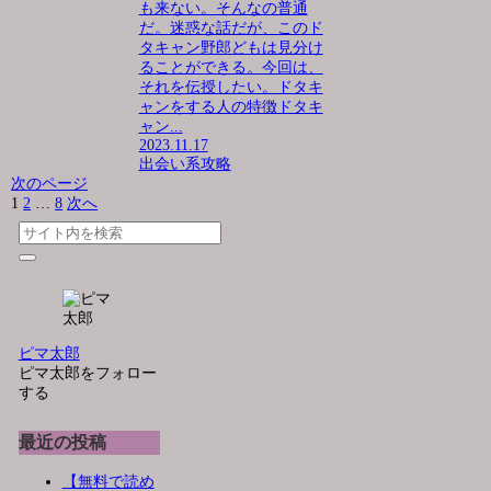
も来ない。そんなの普通
だ。迷惑な話だが、このド
タキャン野郎どもは見分け
ることができる。今回は、
それを伝授したい。ドタキ
ャンをする人の特徴ドタキ
ャン...
2023.11.17
出会い系攻略
次のページ
1
2
…
8
次へ
ピマ太郎
ピマ太郎をフォロー
する
最近の投稿
【無料で読め