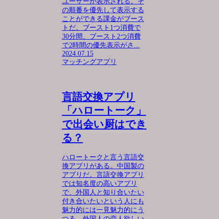
ユーザーが表示される。そ
の順番を優先して表示する
ことができる課金がブース
トだ。ブースト1つ消費で
30分間、ブースト2つ消費
で2時間の優先表示がさ...
2024.07.15
マッチングアプリ
言語交換アプリ
「ハロートーク」
で出会い厨はでき
る？
ハロートークと言う言語交
換アプリがある。中国製の
アプリだ。言語交換アプリ
では知名度の高いアプリ
で、外国人と知り合いたい
付き合いたいという人にも
魅力的には一見魅力的にう
つる。外国人の恋人欲しい