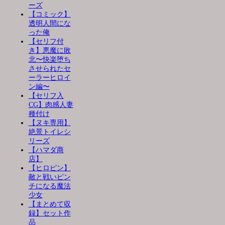
ーズ
【コミック】
透明人間にな
った俺
【セリフ付
き】悪魔に敗
北〜快楽堕ち
させられたセ
ーラーヒロイ
ン編〜
【セリフ入
CG】肉感人妻
種付け
【ヌキ専用】
絶景トイレシ
リーズ
【ハマダ商
店】
【ヒロピン】
敵と戦いピン
チになる魔法
少女
【まとめて収
録】セット作
品