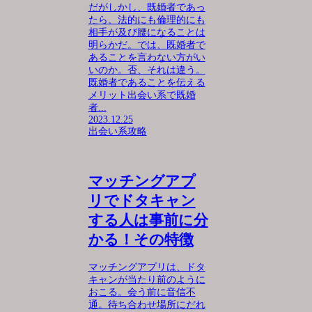
だがしかし、既婚者であっ
たら、法的にも倫理的にも
相手が及び腰になることは
明らかだ。では、既婚者で
あることを言わない方がい
いのか。否、それは違う。
既婚者であることを伝える
メリット出会い系で既婚
者...
2023.12.25
出会い系攻略
マッチングアプ
リでドタキャン
する人は事前に分
かる！その特徴
マッチングアプリは、ドタ
キャンが当たり前のように
おこる。会う前に音信不
通。待ち合わせ場所にだれ