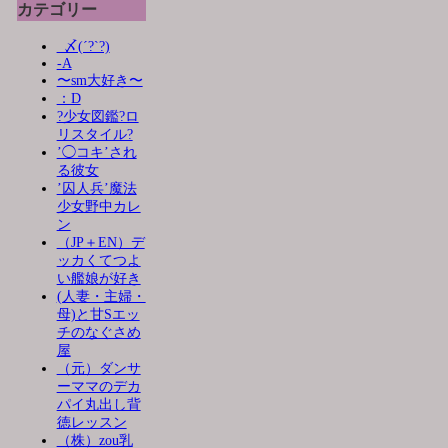
カテゴリー
_〆(´?`?)
-A
〜sm大好き〜
：D
?少女図鑑?ロ
リスタイル?
’◯コキ’され
る彼女
’囚人兵’魔法
少女野中カレ
ン
（JP＋EN）デ
ッカくてつよ
い艦娘が好き
(人妻・主婦・
母)と甘Sエッ
チのなぐさめ
屋
（元）ダンサ
ーママのデカ
パイ丸出し背
徳レッスン
（株）zou乳