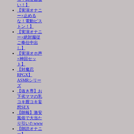
い！】
【実演オナニ
ー×止める
な！電動ピス
トン！】
【実演オナニ
ー×絶対服従
ご奉仕中出
し】
【実演オホ声
×神回セッ
ト】
【対魔忍
RPGX】
ASMRシリー
ズ
【抜き専】お
下劣ママの乳
コキ膣コキ妄
想SEX
【朗報】激安
風俗で大当た
り引いたwww
【朗読オナニ