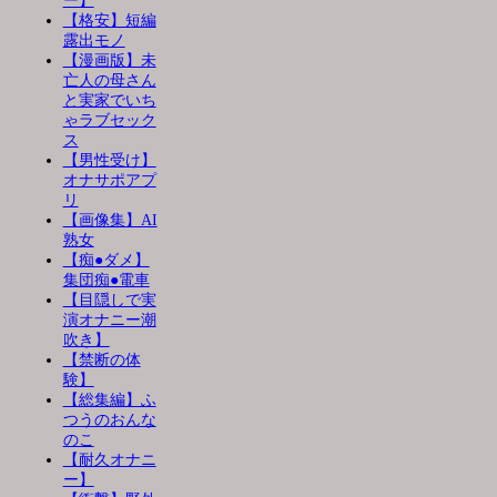
ー】
【格安】短編
露出モノ
【漫画版】未
亡人の母さん
と実家でいち
ゃラブセック
ス
【男性受け】
オナサポアプ
リ
【画像集】AI
熟女
【痴●ダメ】
集団痴●電車
【目隠しで実
演オナニー潮
吹き】
【禁断の体
験】
【総集編】ふ
つうのおんな
のこ
【耐久オナニ
ー】