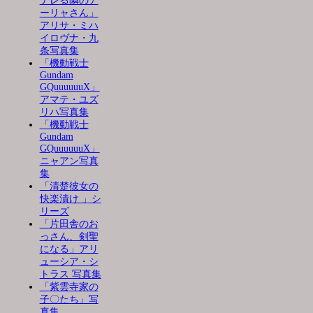
デレる隣のア
ーリャさん」
アリサ・ミハ
イロヴナ・九
条写真集
「機動戦士
Gundam
GQuuuuuuX」
アマテ・ユズ
リハ写真集
「機動戦士
Gundam
GQuuuuuuX」
ニャアン写真
集
「清楚彼女の
快楽漬け 」シ
リーズ
「片田舎のお
っさん、剣聖
になる」アリ
ューシア・シ
トラス 写真集
「紫雲寺家の
子〇たち」写
真集