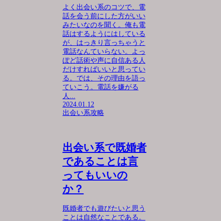
よく出会い系のコツで、電
話を会う前にした方がいい
みたいなのを聞く。俺も電
話はするようにはしている
が、はっきり言っちゃうと
電話なんていらない。よっ
ぽど話術や声に自信ある人
だけすればいいと思ってい
る。では、その理由を語っ
ていこう。電話を嫌がる
人...
2024.01.12
出会い系攻略
出会い系で既婚者
であることは言
ってもいいの
か？
既婚者でも遊びたいと思う
ことは自然なことである。