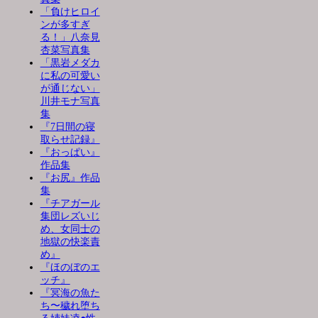
「負けヒロイ
ンが多すぎ
る！」八奈見
杏菜写真集
「黒岩メダカ
に私の可愛い
が通じない」
川井モナ写真
集
『7日間の寝
取らせ記録』
『おっぱい』
作品集
『お尻』作品
集
『チアガール
集団レズいじ
め、女同士の
地獄の快楽責
め』
『ほのぼのエ
ッチ』
『冥海の魚た
ち〜穢れ堕ち