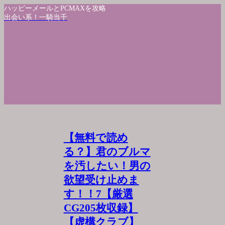
ハッピーメールとPCMAXを攻略
出会い系！一騎当千
【無料で読め
る？】君のブルマ
を汚したい！男の
欲望受け止めま
す！！7【厳選
CG205枚収録】
【虚構クラブ】