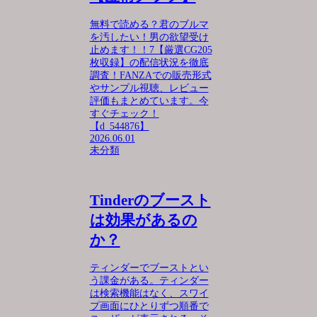
無料で読める？君のブルマ
を汚したい！男の欲望受け
止めます！！7【厳選CG205
枚収録】の配信状況を徹底
調査！FANZAでの販売形式
やサンプル視聴、レビュー
評価もまとめています。今
すぐチェック！
【d_544876】
2026.06.01
未分類
Tinderのブースト
は効果があるの
か？
ティンダーでブーストとい
う課金がある。ティンダー
は検索機能はなく、スワイ
プ画面にひとりずつ順番で