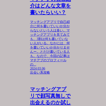
介はどんな文章を
書いたらいい？
マッチングアプリで自己紹
介に何を書いていいか分か
らないという人は多い。マ
ッチングアプリを見てみて
も、3割は何も書いていな
い人がいる。なかには、何
を書いていいか分かりませ
んー。とだけ書いている人
も。なので、今回の記事は
マチアプのプロフィール
の...
2024.03.06
出会い系攻略
マッチングアプ
リで顔写真無しで
出会えるのか試し