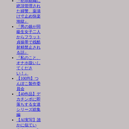
『犯罪組織に
絶頂管理され
た婦警、薬漬
け寸止め快楽
地獄』
『男の娘が同
級生女子二人
からフラット
貞操帯で残酷
射精禁止され
る話』
『私のこと、
オナホ扱いし
てくださ
い！』
【100均】つ
んぽこ製作委
員会
【40作品】デ
カチンポに即
落ちする女達
シリーズ総集
編
【AI実写】誰
かに似てい