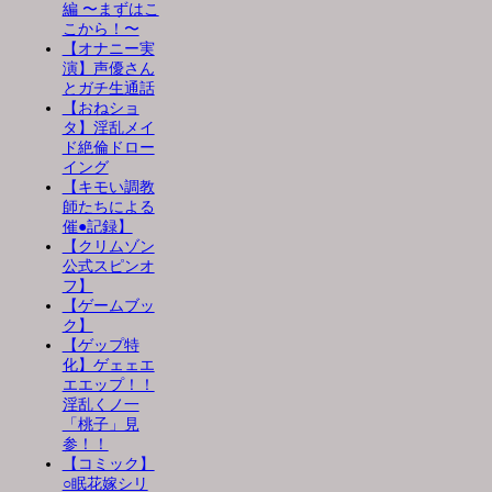
編 〜まずはこ
こから！〜
【オナニー実
演】声優さん
とガチ生通話
【おねショ
タ】淫乱メイ
ド絶倫ドロー
イング
【キモい調教
師たちによる
催●記録】
【クリムゾン
公式スピンオ
フ】
【ゲームブッ
ク】
【ゲップ特
化】ゲェェエ
エエップ！！
淫乱くノ一
「桃子」見
参！！
【コミック】
○眠花嫁シリ