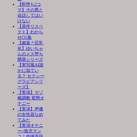
【即堕ち2コ
マ】その男と
会話してはい
けない
【原作リスペ
クト】わから
せCG集
【媚薬＊巨乳
化】ゆいちゃ
んのメス堕ち
開発シリーズ
【実写風AI誰
かに似てい
る？ セクシー
グラビアシリ
ーズ】
【実演】マゾ
雌調教 変態オ
ナニー
【実演】声優
の女性器なめ
てみた
【実演オナニ
ー×敗北マン
コ！肉便器扱