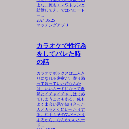
よな。俺もエマワトソンと
結婚してえ。ではハロート
ー...
2024.06.25
マッチングアプリ
カラオケで性行為
をしてバレた時
の話
カラオケボックスは二人き
りになれる密室だ。寄り添
って歌っていた時なんか
は、いいムードになって自
然とイチャイチャしはじめ
てしまうこともある。俺も
よく出会い系で知り合った
人とカラオケにいったりす
る。相手もその気だったり
するから、なんかいいムー
ド...