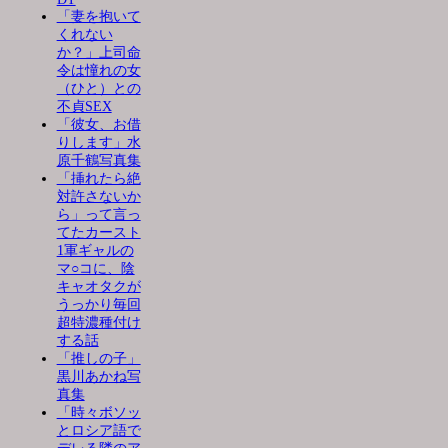
「妻を抱いて
くれない
か？」上司命
令は憧れの女
（ひと）との
不貞SEX
「彼女、お借
りします」水
原千鶴写真集
「挿れたら絶
対許さないか
ら」って言っ
てたカースト
1軍ギャルの
マ○コに、陰
キャオタクが
うっかり毎回
超特濃種付け
する話
「推しの子」
黒川あかね写
真集
「時々ボソッ
とロシア語で