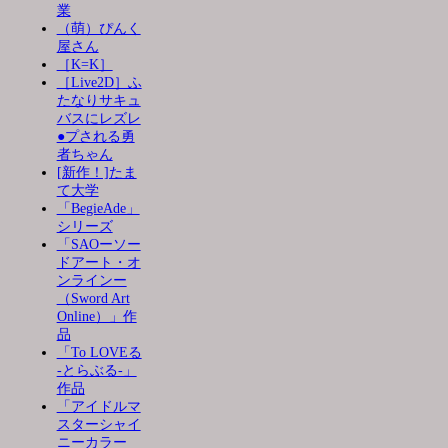
業
（萌）ぴんく
屋さん
［K=K］
［Live2D］ふ
たなりサキュ
バスにレズレ
●プされる勇
者ちゃん
[新作！]たま
て大学
「BegieAde」
シリーズ
「SAOーソー
ドアート・オ
ンラインー
（Sword Art
Online）」作
品
「To LOVEる
-とらぶる-」
作品
「アイドルマ
スターシャイ
ニーカラー