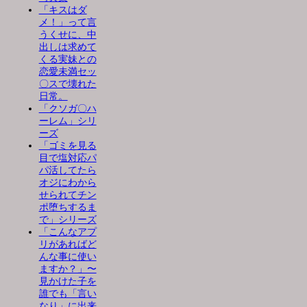
「キスはダ
メ！」って言
うくせに、中
出しは求めて
くる実妹との
恋愛未満セッ
〇スで壊れた
日常。
「クソガ〇ハ
ーレム」シリ
ーズ
「ゴミを見る
目で塩対応パ
パ活してたら
オジにわから
せられてチン
ポ堕ちするま
で」シリーズ
「こんなアプ
リがあればど
んな事に使い
ますか？」〜
見かけた子を
誰でも「言い
なり」に出来