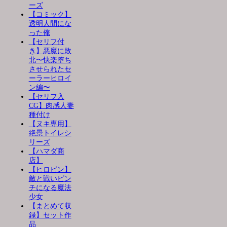
ーズ
【コミック】
透明人間にな
った俺
【セリフ付
き】悪魔に敗
北〜快楽堕ち
させられたセ
ーラーヒロイ
ン編〜
【セリフ入
CG】肉感人妻
種付け
【ヌキ専用】
絶景トイレシ
リーズ
【ハマダ商
店】
【ヒロピン】
敵と戦いピン
チになる魔法
少女
【まとめて収
録】セット作
品