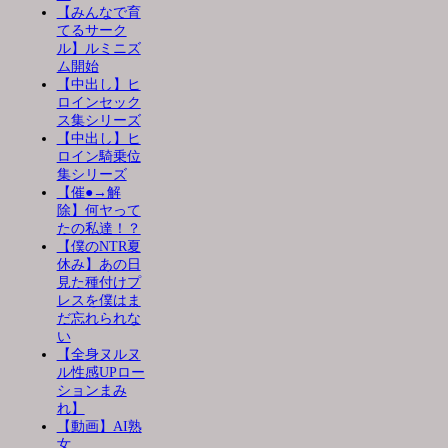
【みんなで育
てるサーク
ル】ルミニズ
ム開始
【中出し】ヒ
ロインセック
ス集シリーズ
【中出し】ヒ
ロイン騎乗位
集シリーズ
【催●→解
除】何ヤって
たの私達！？
【僕のNTR夏
休み】あの日
見た種付けプ
レスを僕はま
だ忘れられな
い
【全身ヌルヌ
ル性感UPロー
ションまみ
れ】
【動画】AI熟
女