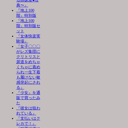
る姉妹凌●性
典〜』
『地上100
階』特別版
『地上100
階』特別版セ
ット
『女体快楽実
験場』
『女子〇〇〇
がレズ集団に
クリトリスと
尿道をめちゃ
くちゃに責め
られ一生下着
も履けない敏
感突起にされ
る』
『少女』を通
販で買ったみ
た
『彼女は狙わ
れている』
『支払いはク
レカで！』