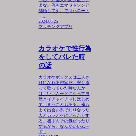
よな。俺もエマワトソンと
結婚してえ。ではハロート
ー...
2024.06.25
マッチングアプリ
カラオケで性行為
をしてバレた時
の話
カラオケボックスは二人き
りになれる密室だ。寄り添
って歌っていた時なんか
は、いいムードになって自
然とイチャイチャしはじめ
てしまうこともある。俺も
よく出会い系で知り合った
人とカラオケにいったりす
る。相手もその気だったり
するから、なんかいいムー
ド...