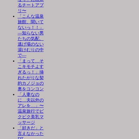
るチートアプ
リ〜
「こんな温泉
旅館、聞いて
ないっ！！」
―知らない男
たちの気配、
逃げ場のない
湯けむりの中
で―
「まって…そ
こキモチよす
ぎるっ！」挿
れたがりな契
約カノジョの
奥をコンコン
「人妻なの
に…夫以外の
アレを…」〜
温泉旅行でビ
クビク美乳マ
ッサージ
「好きだ」と
言えなかった
DT