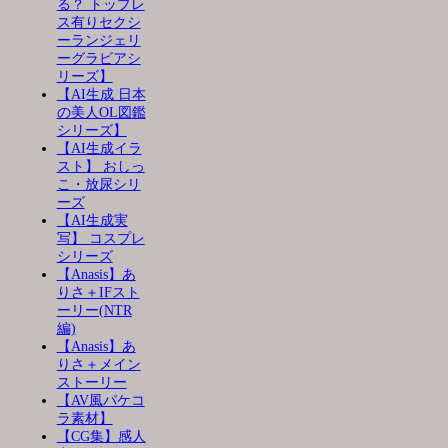
る？ トップレ
ス有りセクシ
ーランジェリ
ーグラビアシ
リーズ】
【AI生成 日本
の美人OL図鑑
シリーズ】
【AI生成イラ
スト】 おしっ
こ・放尿シリ
ーズ
【AI生成実
写】 コスプレ
シリーズ
【Anasis】あ
りさ＋IFスト
ーリー(NTR
編)
【Anasis】あ
りさ＋メイン
ストーリー
【AV風パケコ
ラ素材】
【CG集】感人