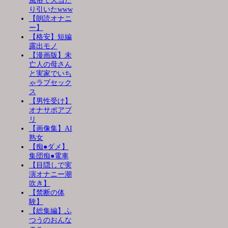
風俗で大当た
り引いたwww
【朗読オナニ
ー】
【格安】短編
露出モノ
【漫画版】未
亡人の母さん
と実家でいち
ゃラブセック
ス
【男性受け】
オナサポアプ
リ
【画像集】AI
熟女
【痴●ダメ】
集団痴●電車
【目隠しで実
演オナニー潮
吹き】
【禁断の体
験】
【総集編】ふ
つうのおんな