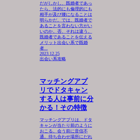
だがしかし、既婚者であっ
たら、法的にも倫理的にも
相手が及び腰になることは
明らかだ。では、既婚者で
あることを言わない方がい
いのか。否、それは違う。
既婚者であることを伝える
メリット出会い系で既婚
者...
2023.12.25
出会い系攻略
マッチングアプ
リでドタキャン
する人は事前に分
かる！その特徴
マッチングアプリは、ドタ
キャンが当たり前のように
おこる。会う前に音信不
通。待ち合わせ場所にだれ