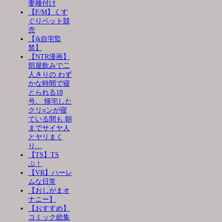
妻種付け
【F/M】くす
ぐりペット競
売
【jk自宅監
禁】
【NTR漫画】
部屋飲みで二
人きりの わず
かな時間で寝
とられる18
号。 帰宅した
クリ○ンが寝
ている間も 朝
までサイヤ人
とヤリまく
り…
【TS】TS
ぶ！
【VR】ハーレ
ムな日常
【おしがまオ
ナニー】
【おすすめ】
コミック総集