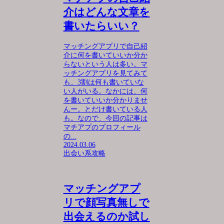
介はどんな文章を
書いたらいい？
マッチングアプリで自己紹
介に何を書いていいか分か
らないという人は多い。マ
ッチングアプリを見てみて
も、3割は何も書いていな
い人がいる。なかには、何
を書いていいか分かりませ
んー。とだけ書いている人
も。なので、今回の記事は
マチアプのプロフィール
の...
2024.03.06
出会い系攻略
マッチングアプ
リで顔写真無しで
出会えるのか試し