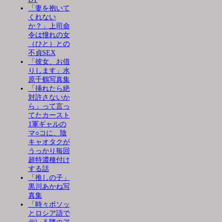
「妻を抱いて
くれない
か？」上司命
令は憧れの女
（ひと）との
不貞SEX
「彼女、お借
りします」水
原千鶴写真集
「挿れたら絶
対許さないか
ら」って言っ
てたカースト
1軍ギャルの
マ○コに、陰
キャオタクが
うっかり毎回
超特濃種付け
する話
「推しの子」
黒川あかね写
真集
「時々ボソッ
とロシア語で