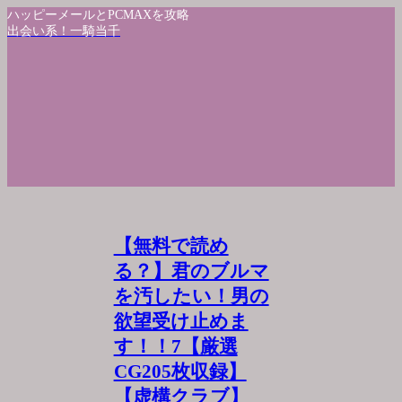
ハッピーメールとPCMAXを攻略
出会い系！一騎当千
【無料で読め
る？】君のブルマ
を汚したい！男の
欲望受け止めま
す！！7【厳選
CG205枚収録】
【虚構クラブ】