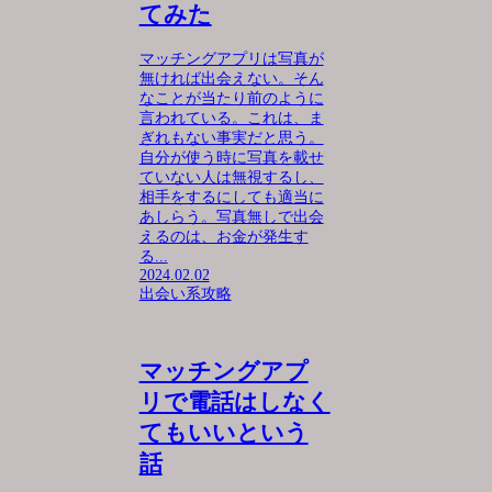
てみた
マッチングアプリは写真が
無ければ出会えない。そん
なことが当たり前のように
言われている。これは、ま
ぎれもない事実だと思う。
自分が使う時に写真を載せ
ていない人は無視するし、
相手をするにしても適当に
あしらう。写真無しで出会
えるのは、お金が発生す
る...
2024.02.02
出会い系攻略
マッチングアプ
リで電話はしなく
てもいいという
話