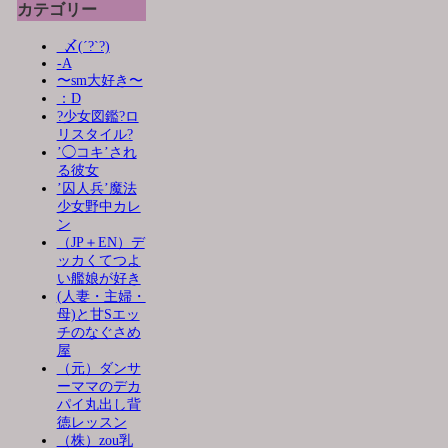
カテゴリー
_〆(´?`?)
-A
〜sm大好き〜
：D
?少女図鑑?ロ
リスタイル?
’◯コキ’され
る彼女
’囚人兵’魔法
少女野中カレ
ン
（JP＋EN）デ
ッカくてつよ
い艦娘が好き
(人妻・主婦・
母)と甘Sエッ
チのなぐさめ
屋
（元）ダンサ
ーママのデカ
パイ丸出し背
徳レッスン
（株）zou乳