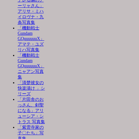
デレる隣のア
ーリャさん」
アリサ・ミハ
イロヴナ・九
条写真集
「機動戦士
Gundam
GQuuuuuuX」
アマテ・ユズ
リハ写真集
「機動戦士
Gundam
GQuuuuuuX」
ニャアン写真
集
「清楚彼女の
快楽漬け 」シ
リーズ
「片田舎のお
っさん、剣聖
になる」アリ
ューシア・シ
トラス 写真集
「紫雲寺家の
子〇たち」写
真集