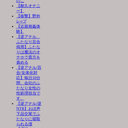
のこ
【耐久オナニ
ー】
【衝撃】野外
レ○プ
【近親相姦体
験】
【逆アナル、
ふたなり百合
両用】ふたな
りは魔法のオ
ナホで貴方を
責める
【逆アナル/百
合/女体化対
応】毎日10分
間、会社のふ
たなり女性の
性処理担当で
す。
【逆アナル/逆
NTR】おほ声
下品交尾でふ
たなりに寝取
られる僕