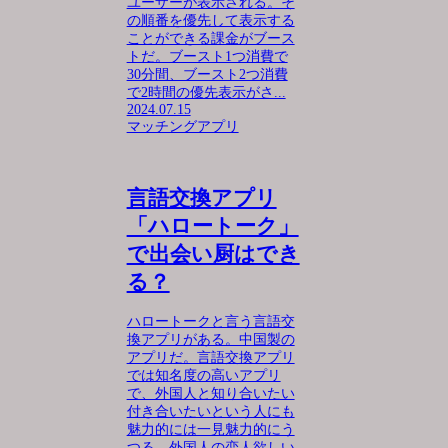
ユーザーが表示される。そ
の順番を優先して表示する
ことができる課金がブース
トだ。ブースト1つ消費で
30分間、ブースト2つ消費
で2時間の優先表示がさ...
2024.07.15
マッチングアプリ
言語交換アプリ
「ハロートーク」
で出会い厨はでき
る？
ハロートークと言う言語交
換アプリがある。中国製の
アプリだ。言語交換アプリ
では知名度の高いアプリ
で、外国人と知り合いたい
付き合いたいという人にも
魅力的には一見魅力的にう
つる。外国人の恋人欲しい