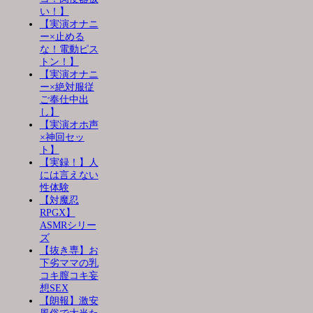
い！】
【実演オナニ
ー×止める
な！電動ピス
トン！】
【実演オナニ
ー×絶対服従
ご奉仕中出
し】
【実演オホ声
×神回セッ
ト】
【実録！】人
には言えない
性体験
【対魔忍
RPGX】
ASMRシリー
ズ
【抜き専】お
下劣ママの乳
コキ膣コキ妄
想SEX
【朗報】激安