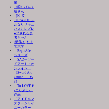
業
（萌）ぴんく
屋さん
［K=K］
［Live2D］ふ
たなりサキュ
バスにレズレ
●プされる勇
者ちゃん
[新作！]たま
て大学
「BegieAde」
シリーズ
「SAOーソー
ドアート・オ
ンラインー
（Sword Art
Online）」作
品
「To LOVEる
-とらぶる-」
作品
「アイドルマ
スターシャイ
ニーカラー