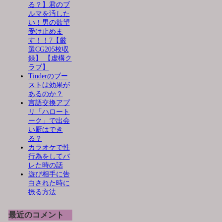
る？】君のブ
ルマを汚した
い！男の欲望
受け止めま
す！！7【厳
選CG205枚収
録】 【虚構ク
ラブ】
Tinderのブー
ストは効果が
あるのか？
言語交換アプ
リ「ハロート
ーク」で出会
い厨はでき
る？
カラオケで性
行為をしてバ
レた時の話
遊び相手に告
白された時に
振る方法
最近のコメント