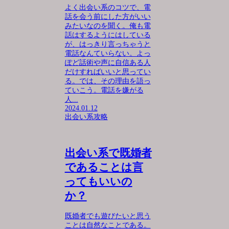
よく出会い系のコツで、電
話を会う前にした方がいい
みたいなのを聞く。俺も電
話はするようにはしている
が、はっきり言っちゃうと
電話なんていらない。よっ
ぽど話術や声に自信ある人
だけすればいいと思ってい
る。では、その理由を語っ
ていこう。電話を嫌がる
人...
2024.01.12
出会い系攻略
出会い系で既婚者
であることは言
ってもいいの
か？
既婚者でも遊びたいと思う
ことは自然なことである。