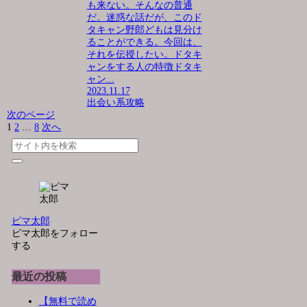
も来ない。そんなの普通
だ。迷惑な話だが、このド
タキャン野郎どもは見分け
ることができる。今回は、
それを伝授したい。ドタキ
ャンをする人の特徴ドタキ
ャン...
2023.11.17
出会い系攻略
次のページ
1
2
…
8
次へ
ピマ太郎
ピマ太郎をフォロー
する
最近の投稿
【無料で読め