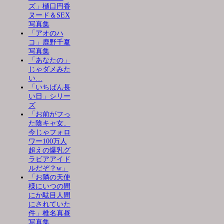
ズ」樋口円香
ヌード＆SEX
写真集
「アオのハ
コ」鹿野千夏
写真集
「あなたの」
じゃダメみた
い…
「いちばん長
い日」シリー
ズ
「お前がフっ
た陰キャ女、
今じゃフォロ
ワー100万人
超えの爆乳グ
ラビアアイド
ルだぞ？w」
「お隣の天使
様にいつの間
にか駄目人間
にされていた
件」椎名真昼
写真集