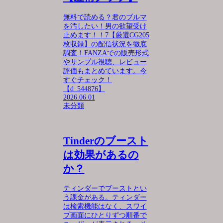
無料で読める？君のブルマ
を汚したい！男の欲望受け
止めます！！7【厳選CG205
枚収録】の配信状況を徹底
調査！FANZAでの販売形式
やサンプル視聴、レビュー
評価もまとめています。今
すぐチェック！
【d_544876】
2026.06.01
未分類
Tinderのブースト
は効果があるの
か？
ティンダーでブーストとい
う課金がある。ティンダー
は検索機能はなく、スワイ
プ画面にひとりずつ順番で