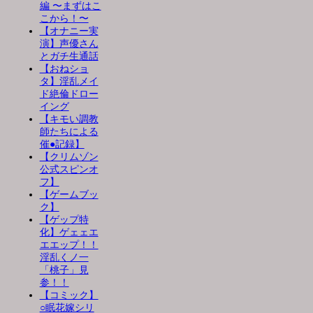
編 〜まずはこ
こから！〜
【オナニー実
演】声優さん
とガチ生通話
【おねショ
タ】淫乱メイ
ド絶倫ドロー
イング
【キモい調教
師たちによる
催●記録】
【クリムゾン
公式スピンオ
フ】
【ゲームブッ
ク】
【ゲップ特
化】ゲェェエ
エエップ！！
淫乱くノ一
「桃子」見
参！！
【コミック】
○眠花嫁シリ