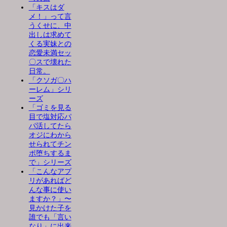
「キスはダ
メ！」って言
うくせに、中
出しは求めて
くる実妹との
恋愛未満セッ
〇スで壊れた
日常。
「クソガ〇ハ
ーレム」シリ
ーズ
「ゴミを見る
目で塩対応パ
パ活してたら
オジにわから
せられてチン
ポ堕ちするま
で」シリーズ
「こんなアプ
リがあればど
んな事に使い
ますか？」〜
見かけた子を
誰でも「言い
なり」に出来