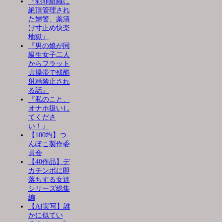
『犯罪組織に
絶頂管理され
た婦警、薬漬
け寸止め快楽
地獄』
『男の娘が同
級生女子二人
からフラット
貞操帯で残酷
射精禁止され
る話』
『私のこと、
オナホ扱いし
てくださ
い！』
【100均】つ
んぽこ製作委
員会
【40作品】デ
カチンポに即
落ちする女達
シリーズ総集
編
【AI実写】誰
かに似てい