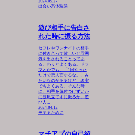
2024.05.27
出会い系体験談
遊び相手に告白さ
れた時に振る方法
セフレやワンナイトの相手
に付き合って欲しいと雰囲
気を出されることってあ
る。わりとよくある。ドラ
マとかでも、「1回やった
だけで恋人面するな。」み
たいなのがあるけど、現実
でもよくある。そんな時
に、相手を気付つけずいか
に波風立てずに振るか。遊
び人...
2024.04.12
モテるために
マチアプの自己紹