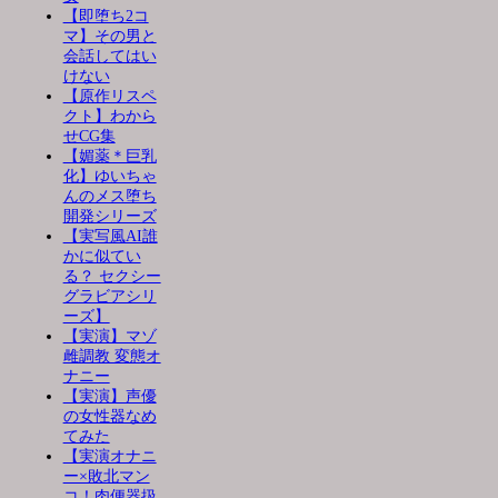
【即堕ち2コ
マ】その男と
会話してはい
けない
【原作リスペ
クト】わから
せCG集
【媚薬＊巨乳
化】ゆいちゃ
んのメス堕ち
開発シリーズ
【実写風AI誰
かに似てい
る？ セクシー
グラビアシリ
ーズ】
【実演】マゾ
雌調教 変態オ
ナニー
【実演】声優
の女性器なめ
てみた
【実演オナニ
ー×敗北マン
コ！肉便器扱