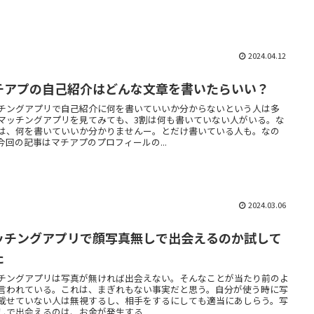
2024.04.12
チアプの自己紹介はどんな文章を書いたらいい？
チングアプリで自己紹介に何を書いていいか分からないという人は多
マッチングアプリを見てみても、3割は何も書いていない人がいる。な
は、何を書いていいか分かりませんー。とだけ書いている人も。なの
今回の記事はマチアプのプロフィールの...
2024.03.06
ッチングアプリで顔写真無しで出会えるのか試して
た
チングアプリは写真が無ければ出会えない。そんなことが当たり前のよ
言われている。これは、まぎれもない事実だと思う。自分が使う時に写
載せていない人は無視するし、相手をするにしても適当にあしらう。写
しで出会えるのは、お金が発生する...