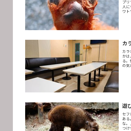
プリ
人に
ワト
カ
カラ
かは
る。
の気
遊
セフ
ある
な。
つけ