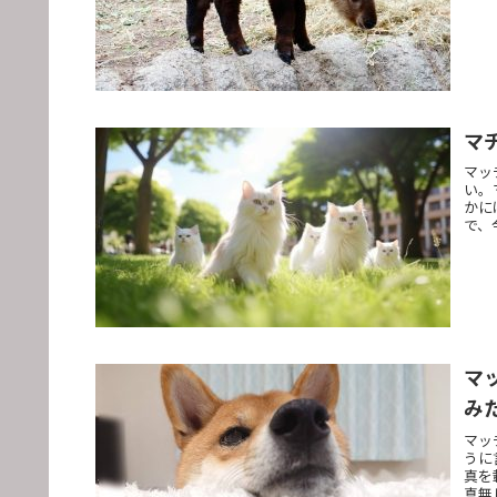
マ
マッ
い。
かに
で、
マ
み
マッ
うに
真を
真無