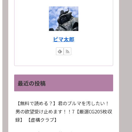
ピマ太郎
最近の投稿
【無料で読める？】君のブルマを汚したい！
男の欲望受け止めます！！7【厳選CG205枚収
録】 【虚構クラブ】