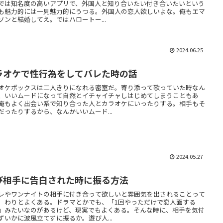
では知名度の高いアプリで、外国人と知り合いたい付き合いたいという
も魅力的には一見魅力的にうつる。外国人の恋人欲しいよな。俺もエマ
ソンと結婚してえ。ではハロートー...
2024.06.25
ラオケで性行為をしてバレた時の話
オケボックスは二人きりになれる密室だ。寄り添って歌っていた時なん
、いいムードになって自然とイチャイチャしはじめてしまうこともあ
俺もよく出会い系で知り合った人とカラオケにいったりする。相手もそ
だったりするから、なんかいいムード...
2024.05.27
び相手に告白された時に振る方法
レやワンナイトの相手に付き合って欲しいと雰囲気を出されることって
。わりとよくある。ドラマとかでも、「1回やっただけで恋人面する
」みたいなのがあるけど、現実でもよくある。そんな時に、相手を気付
ずいかに波風立てずに振るか。遊び人...