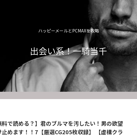
ハッピーメールとPCMAXを攻略
出会い系！一騎当千
無料で読める？】君のブルマを汚したい！男の欲望
け止めます！！7【厳選CG205枚収録】 【虚構クラ