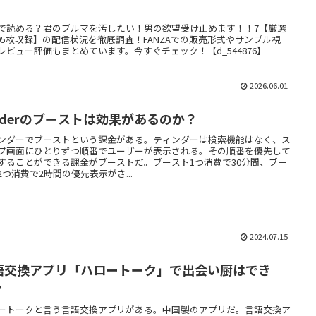
】
で読める？君のブルマを汚したい！男の欲望受け止めます！！7【厳選
205枚収録】の配信状況を徹底調査！FANZAでの販売形式やサンプル視
レビュー評価もまとめています。今すぐチェック！【d_544876】
2026.06.01
inderのブーストは効果があるのか？
ンダーでブーストという課金がある。ティンダーは検索機能はなく、ス
プ画面にひとりずつ順番でユーザーが表示される。その順番を優先して
することができる課金がブーストだ。ブースト1つ消費で30分間、ブー
2つ消費で2時間の優先表示がさ...
2024.07.15
語交換アプリ「ハロートーク」で出会い厨はでき
？
ートークと言う言語交換アプリがある。中国製のアプリだ。言語交換ア