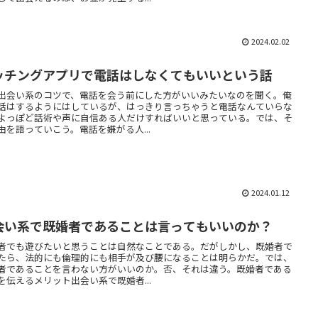
2024.02.02
ッチングアプリで電話はしなくてもいいという話
出会い系のコツで、電話を会う前にした方がいいみたいなのを聞く。俺
話はするようにはしているが、はっきり言っちゃうと電話なんていらな
よっぽど話術や声に自信ある人だけすればいいと思っている。では、そ
由を語っていこう。電話を嫌がる人...
2024.01.12
会い系で既婚者であることは言ってもいいのか？
者でも遊びたいと思うことは自然なことである。だがしかし、既婚者で
たら、法的にも倫理的にも相手が及び腰になることは明らかだ。では、
者であることを言わない方がいいのか。否、それは違う。既婚者である
を伝えるメリット出会い系で既婚者...