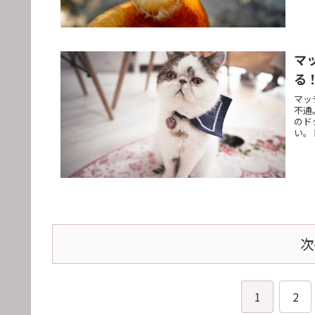
マ
る
マッ
不通
のド
い。
次
1
2