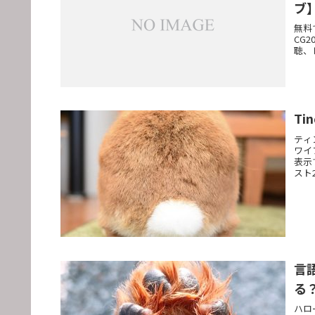
ブ
無料
CG
聴、
T
ティ
ワイ
表示
スト
言
る
ハロ