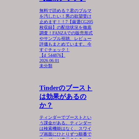
無料で読める？君のブルマ
を汚したい！男の欲望受け
止めます！！7【厳選CG205
枚収録】の配信状況を徹底
調査！FANZAでの販売形式
やサンプル視聴、レビュー
評価もまとめています。今
すぐチェック！
【d_544876】
2026.06.01
未分類
Tinderのブースト
は効果があるの
か？
ティンダーでブーストとい
う課金がある。ティンダー
は検索機能はなく、スワイ
プ画面にひとりずつ順番で