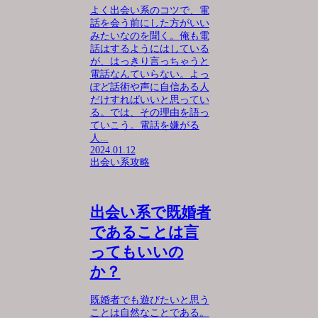
よく出会い系のコツで、電
話を会う前にした方がいい
みたいなのを聞く。俺も電
話はするようにはしている
が、はっきり言っちゃうと
電話なんていらない。よっ
ぽど話術や声に自信ある人
だけすればいいと思ってい
る。では、その理由を語っ
ていこう。電話を嫌がる
人...
2024.01.12
出会い系攻略
出会い系で既婚者
であることは言
ってもいいの
か？
既婚者でも遊びたいと思う
ことは自然なことである。