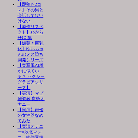
【即堕ち2コ
マ】その男と
会話してはい
けない
【原作リスペ
クト】わから
せCG集
【媚薬＊巨乳
化】ゆいちゃ
んのメス堕ち
開発シリーズ
【実写風AI誰
かに似てい
る？ セクシー
グラビアシリ
ーズ】
【実演】マゾ
雌調教 変態オ
ナニー
【実演】声優
の女性器なめ
てみた
【実演オナニ
ー×敗北マン
コ！肉便器扱