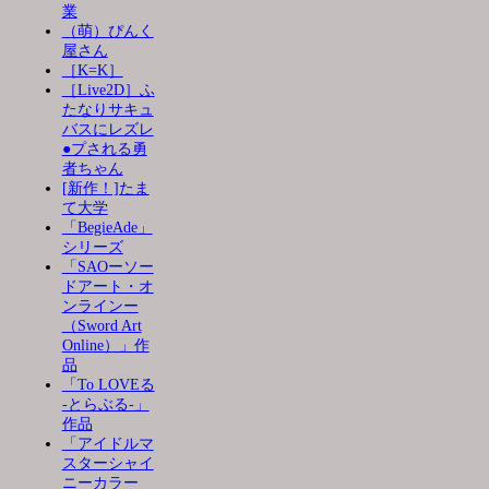
業
（萌）ぴんく
屋さん
［K=K］
［Live2D］ふ
たなりサキュ
バスにレズレ
●プされる勇
者ちゃん
[新作！]たま
て大学
「BegieAde」
シリーズ
「SAOーソー
ドアート・オ
ンラインー
（Sword Art
Online）」作
品
「To LOVEる
-とらぶる-」
作品
「アイドルマ
スターシャイ
ニーカラー