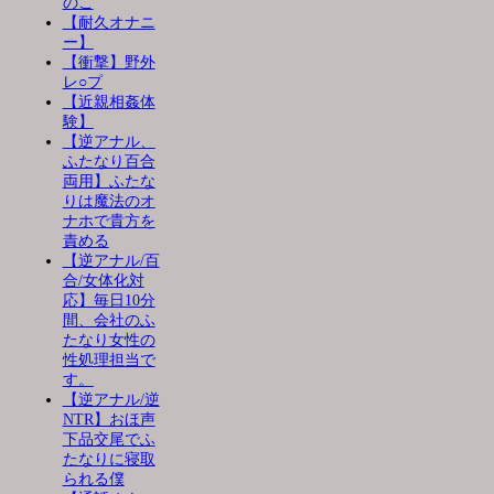
のこ
【耐久オナニ
ー】
【衝撃】野外
レ○プ
【近親相姦体
験】
【逆アナル、
ふたなり百合
両用】ふたな
りは魔法のオ
ナホで貴方を
責める
【逆アナル/百
合/女体化対
応】毎日10分
間、会社のふ
たなり女性の
性処理担当で
す。
【逆アナル/逆
NTR】おほ声
下品交尾でふ
たなりに寝取
られる僕