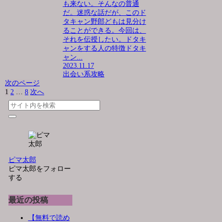
も来ない。そんなの普通
だ。迷惑な話だが、このド
タキャン野郎どもは見分け
ることができる。今回は、
それを伝授したい。ドタキ
ャンをする人の特徴ドタキ
ャン...
2023.11.17
出会い系攻略
次のページ
1
2
…
8
次へ
ピマ太郎
ピマ太郎をフォロー
する
最近の投稿
【無料で読め