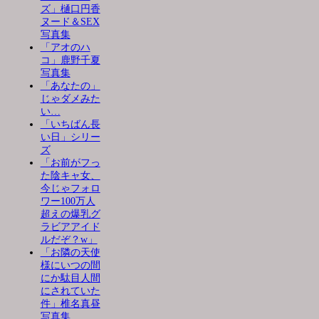
ズ」樋口円香
ヌード＆SEX
写真集
「アオのハ
コ」鹿野千夏
写真集
「あなたの」
じゃダメみた
い…
「いちばん長
い日」シリー
ズ
「お前がフっ
た陰キャ女、
今じゃフォロ
ワー100万人
超えの爆乳グ
ラビアアイド
ルだぞ？w」
「お隣の天使
様にいつの間
にか駄目人間
にされていた
件」椎名真昼
写真集