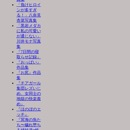
「負けヒロイ
ンが多すぎ
る！」八奈見
杏菜写真集
「黒岩メダカ
に私の可愛い
が通じない」
川井モナ写真
集
『7日間の寝
取らせ記録』
『おっぱい』
作品集
『お尻』作品
集
『チアガール
集団レズいじ
め、女同士の
地獄の快楽責
め』
『ほのぼのエ
ッチ』
『冥海の魚た
ち〜穢れ堕ち