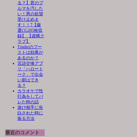
る？】君のブ
ルマを汚した
い！男の欲望
受け止めま
す！！7【厳
選CG205枚収
録】 【虚構ク
ラブ】
Tinderのブー
ストは効果が
あるのか？
言語交換アプ
リ「ハロート
ーク」で出会
い厨はでき
る？
カラオケで性
行為をしてバ
レた時の話
遊び相手に告
白された時に
振る方法
最近のコメント