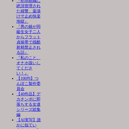
『犯罪組織に
絶頂管理され
た婦警、薬漬
け寸止め快楽
地獄』
『男の娘が同
級生女子二人
からフラット
貞操帯で残酷
射精禁止され
る話』
『私のこと、
オナホ扱いし
てくださ
い！』
【100均】つ
んぽこ製作委
員会
【40作品】デ
カチンポに即
落ちする女達
シリーズ総集
編
【AI実写】誰
かに似てい