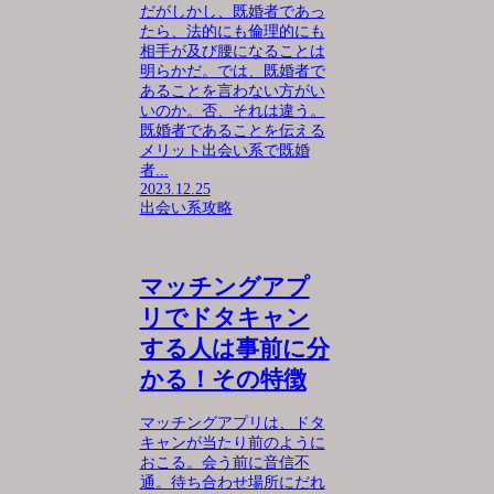
だがしかし、既婚者であっ
たら、法的にも倫理的にも
相手が及び腰になることは
明らかだ。では、既婚者で
あることを言わない方がい
いのか。否、それは違う。
既婚者であることを伝える
メリット出会い系で既婚
者...
2023.12.25
出会い系攻略
マッチングアプ
リでドタキャン
する人は事前に分
かる！その特徴
マッチングアプリは、ドタ
キャンが当たり前のように
おこる。会う前に音信不
通。待ち合わせ場所にだれ