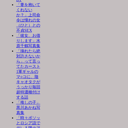
「妻を抱いて
くれない
か？」上司命
令は憧れの女
（ひと）との
不貞SEX
「彼女、お借
りします」水
原千鶴写真集
「挿れたら絶
対許さないか
ら」って言っ
てたカースト
1軍ギャルの
マ○コに、陰
キャオタクが
うっかり毎回
超特濃種付け
する話
「推しの子」
黒川あかね写
真集
「時々ボソッ
とロシア語で