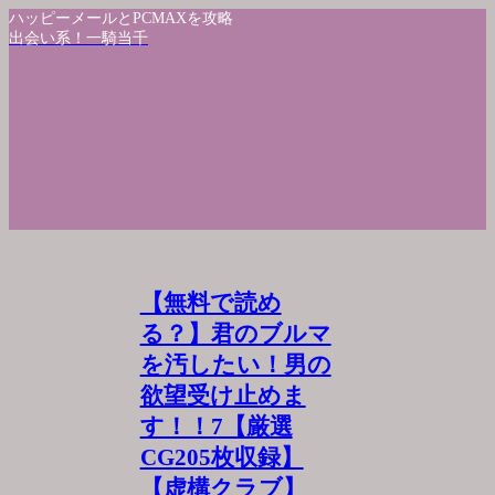
ハッピーメールとPCMAXを攻略
出会い系！一騎当千
【無料で読め
る？】君のブルマ
を汚したい！男の
欲望受け止めま
す！！7【厳選
CG205枚収録】
【虚構クラブ】