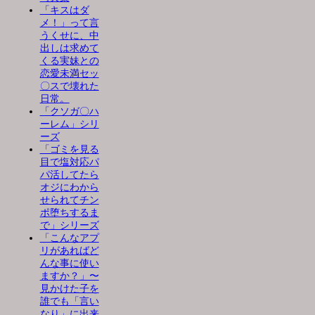
「キスはダ
メ！」って言
うくせに、中
出しは求めて
くる実妹との
恋愛未満セッ
〇スで壊れた
日常。
「クソガ〇ハ
ーレム」シリ
ーズ
「ゴミを見る
目で塩対応パ
パ活してたら
オジにわから
せられてチン
ポ堕ちするま
で」シリーズ
「こんなアプ
リがあればど
んな事に使い
ますか？」〜
見かけた子を
誰でも「言い
なり」に出来