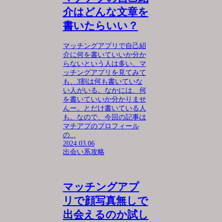
介はどんな文章を
書いたらいい？
マッチングアプリで自己紹
介に何を書いていいか分か
らないという人は多い。マ
ッチングアプリを見てみて
も、3割は何も書いていな
い人がいる。なかには、何
を書いていいか分かりませ
んー。とだけ書いている人
も。なので、今回の記事は
マチアプのプロフィール
の...
2024.03.06
出会い系攻略
マッチングアプ
リで顔写真無しで
出会えるのか試し