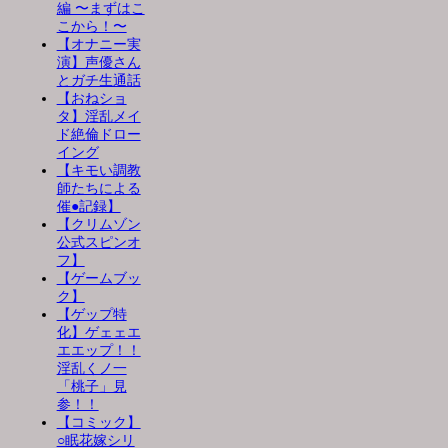
編 〜まずはこ
こから！〜
【オナニー実
演】声優さん
とガチ生通話
【おねショ
タ】淫乱メイ
ド絶倫ドロー
イング
【キモい調教
師たちによる
催●記録】
【クリムゾン
公式スピンオ
フ】
【ゲームブッ
ク】
【ゲップ特
化】ゲェェエ
エエップ！！
淫乱くノ一
「桃子」見
参！！
【コミック】
○眠花嫁シリ