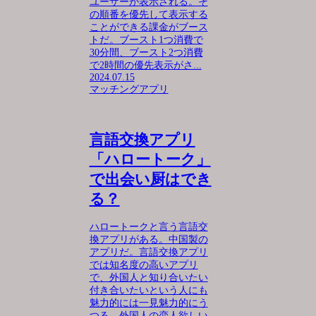
ユーザーが表示される。そ
の順番を優先して表示する
ことができる課金がブース
トだ。ブースト1つ消費で
30分間、ブースト2つ消費
で2時間の優先表示がさ...
2024.07.15
マッチングアプリ
言語交換アプリ
「ハロートーク」
で出会い厨はでき
る？
ハロートークと言う言語交
換アプリがある。中国製の
アプリだ。言語交換アプリ
では知名度の高いアプリ
で、外国人と知り合いたい
付き合いたいという人にも
魅力的には一見魅力的にう
つる。外国人の恋人欲しい