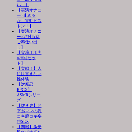
い！】
【実演オナニ
ー×止める
な！電動ピス
トン！】
【実演オナニ
ー×絶対服従
ご奉仕中出
し】
【実演オホ声
×神回セッ
ト】
【実録！】人
には言えない
性体験
【対魔忍
RPGX】
ASMRシリー
ズ
【抜き専】お
下劣ママの乳
コキ膣コキ妄
想SEX
【朗報】激安