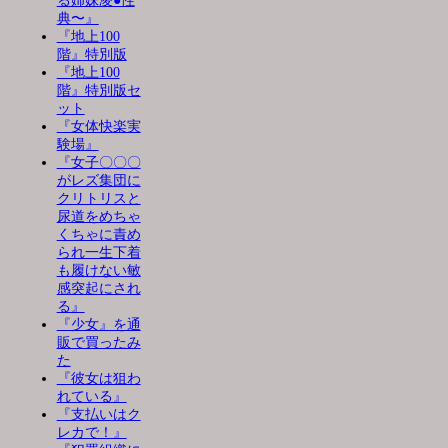
る姉妹凌●性
典〜』
『地上100
階』特別版
『地上100
階』特別版セ
ット
『女体快楽実
験場』
『女子〇〇〇
がレズ集団に
クリトリスと
尿道をめちゃ
くちゃに責め
られ一生下着
も履けない敏
感突起にされ
る』
『少女』を通
販で買ったみ
た
『彼女は狙わ
れている』
『支払いはク
レカで！』