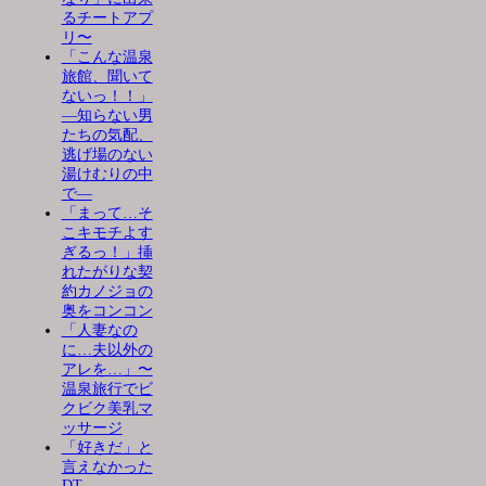
るチートアプ
リ〜
「こんな温泉
旅館、聞いて
ないっ！！」
―知らない男
たちの気配、
逃げ場のない
湯けむりの中
で―
「まって…そ
こキモチよす
ぎるっ！」挿
れたがりな契
約カノジョの
奥をコンコン
「人妻なの
に…夫以外の
アレを…」〜
温泉旅行でビ
クビク美乳マ
ッサージ
「好きだ」と
言えなかった
DT