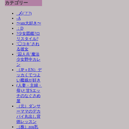
カテゴリー
_〆(´?`?)
-A
〜sm大好き〜
：D
?少女図鑑?ロ
リスタイル?
’◯コキ’され
る彼女
’囚人兵’魔法
少女野中カレ
ン
（JP＋EN）デ
ッカくてつよ
い艦娘が好き
(人妻・主婦・
母)と甘Sエッ
チのなぐさめ
屋
（元）ダンサ
ーママのデカ
パイ丸出し背
徳レッスン
（株）zou乳