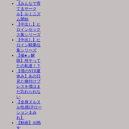
【みんなで育
てるサーク
ル】ルミニズ
ム開始
【中出し】ヒ
ロインセック
ス集シリーズ
【中出し】ヒ
ロイン騎乗位
集シリーズ
【催●→解
除】何ヤって
たの私達！？
【僕のNTR夏
休み】あの日
見た種付けプ
レスを僕はま
だ忘れられな
い
【全身ヌルヌ
ル性感UPロー
ションまみ
れ】
【動画】AI熟
女