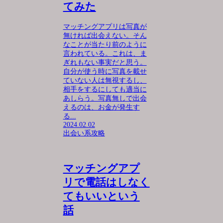
てみた
マッチングアプリは写真が
無ければ出会えない。そん
なことが当たり前のように
言われている。これは、ま
ぎれもない事実だと思う。
自分が使う時に写真を載せ
ていない人は無視するし、
相手をするにしても適当に
あしらう。写真無しで出会
えるのは、お金が発生す
る...
2024.02.02
出会い系攻略
マッチングアプ
リで電話はしなく
てもいいという
話