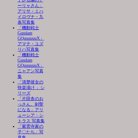
デレる隣のア
ーリャさん」
アリサ・ミハ
イロヴナ・九
条写真集
「機動戦士
Gundam
GQuuuuuuX」
アマテ・ユズ
リハ写真集
「機動戦士
Gundam
GQuuuuuuX」
ニャアン写真
集
「清楚彼女の
快楽漬け 」シ
リーズ
「片田舎のお
っさん、剣聖
になる」アリ
ューシア・シ
トラス 写真集
「紫雲寺家の
子〇たち」写
真集