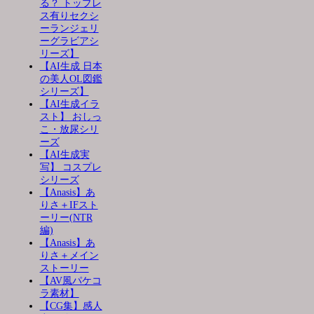
る？ トップレ
ス有りセクシ
ーランジェリ
ーグラビアシ
リーズ】
【AI生成 日本
の美人OL図鑑
シリーズ】
【AI生成イラ
スト】 おしっ
こ・放尿シリ
ーズ
【AI生成実
写】 コスプレ
シリーズ
【Anasis】あ
りさ＋IFスト
ーリー(NTR
編)
【Anasis】あ
りさ＋メイン
ストーリー
【AV風パケコ
ラ素材】
【CG集】感人