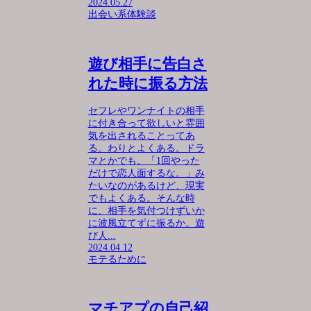
2024.05.27
出会い系体験談
遊び相手に告白さ
れた時に振る方法
セフレやワンナイトの相手
に付き合って欲しいと雰囲
気を出されることってあ
る。わりとよくある。ドラ
マとかでも、「1回やった
だけで恋人面するな。」み
たいなのがあるけど、現実
でもよくある。そんな時
に、相手を気付つけずいか
に波風立てずに振るか。遊
び人...
2024.04.12
モテるために
マチアプの自己紹