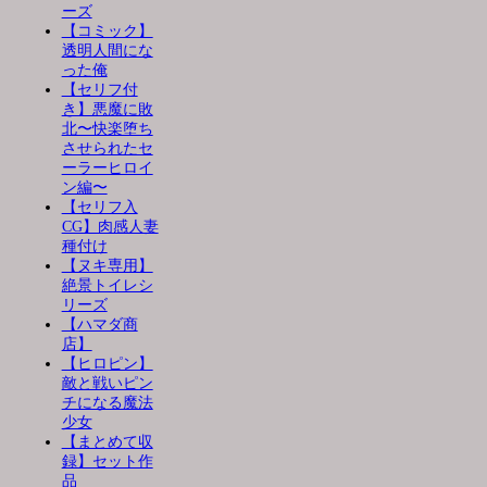
ーズ
【コミック】
透明人間にな
った俺
【セリフ付
き】悪魔に敗
北〜快楽堕ち
させられたセ
ーラーヒロイ
ン編〜
【セリフ入
CG】肉感人妻
種付け
【ヌキ専用】
絶景トイレシ
リーズ
【ハマダ商
店】
【ヒロピン】
敵と戦いピン
チになる魔法
少女
【まとめて収
録】セット作
品