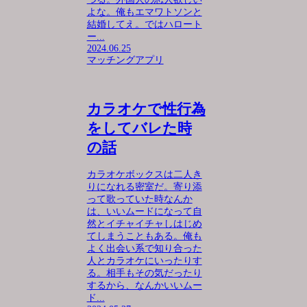
よな。俺もエマワトソンと
結婚してえ。ではハロート
ー...
2024.06.25
マッチングアプリ
カラオケで性行為
をしてバレた時
の話
カラオケボックスは二人き
りになれる密室だ。寄り添
って歌っていた時なんか
は、いいムードになって自
然とイチャイチャしはじめ
てしまうこともある。俺も
よく出会い系で知り合った
人とカラオケにいったりす
る。相手もその気だったり
するから、なんかいいムー
ド...