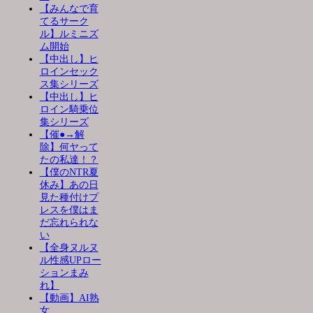
【みんなで育
てるサーク
ル】ルミニズ
ム開始
【中出し】ヒ
ロインセック
ス集シリーズ
【中出し】ヒ
ロイン騎乗位
集シリーズ
【催●→解
除】何ヤって
たの私達！？
【僕のNTR夏
休み】あの日
見た種付けプ
レスを僕はま
だ忘れられな
い
【全身ヌルヌ
ル性感UPロー
ションまみ
れ】
【動画】AI熟
女