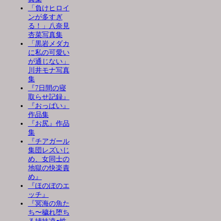
「負けヒロイ
ンが多すぎ
る！」八奈見
杏菜写真集
「黒岩メダカ
に私の可愛い
が通じない」
川井モナ写真
集
『7日間の寝
取らせ記録』
『おっぱい』
作品集
『お尻』作品
集
『チアガール
集団レズいじ
め、女同士の
地獄の快楽責
め』
『ほのぼのエ
ッチ』
『冥海の魚た
ち〜穢れ堕ち