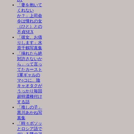
「妻を抱いて
くれない
か？」上司命
令は憧れの女
（ひと）との
不貞SEX
「彼女、お借
りします」水
原千鶴写真集
「挿れたら絶
対許さないか
ら」って言っ
てたカースト
1軍ギャルの
マ○コに、陰
キャオタクが
うっかり毎回
超特濃種付け
する話
「推しの子」
黒川あかね写
真集
「時々ボソッ
とロシア語で