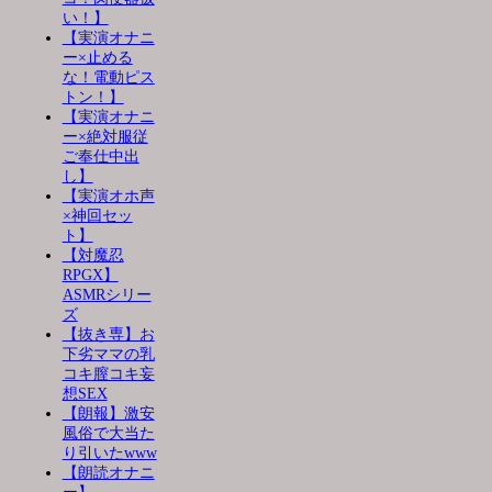
い！】
【実演オナニ
ー×止める
な！電動ピス
トン！】
【実演オナニ
ー×絶対服従
ご奉仕中出
し】
【実演オホ声
×神回セッ
ト】
【対魔忍
RPGX】
ASMRシリー
ズ
【抜き専】お
下劣ママの乳
コキ膣コキ妄
想SEX
【朗報】激安
風俗で大当た
り引いたwww
【朗読オナニ