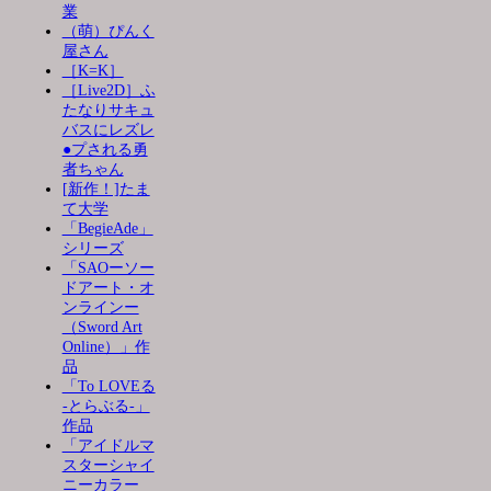
業
（萌）ぴんく
屋さん
［K=K］
［Live2D］ふ
たなりサキュ
バスにレズレ
●プされる勇
者ちゃん
[新作！]たま
て大学
「BegieAde」
シリーズ
「SAOーソー
ドアート・オ
ンラインー
（Sword Art
Online）」作
品
「To LOVEる
-とらぶる-」
作品
「アイドルマ
スターシャイ
ニーカラー