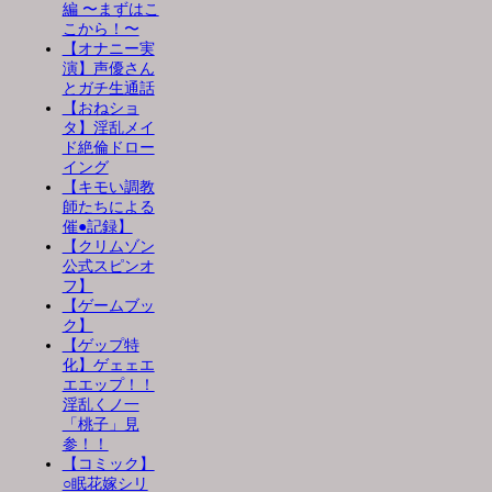
編 〜まずはこ
こから！〜
【オナニー実
演】声優さん
とガチ生通話
【おねショ
タ】淫乱メイ
ド絶倫ドロー
イング
【キモい調教
師たちによる
催●記録】
【クリムゾン
公式スピンオ
フ】
【ゲームブッ
ク】
【ゲップ特
化】ゲェェエ
エエップ！！
淫乱くノ一
「桃子」見
参！！
【コミック】
○眠花嫁シリ