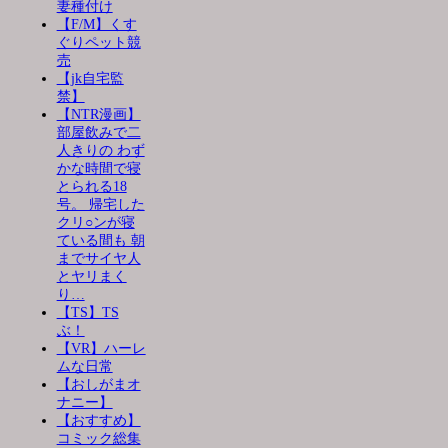
妻種付け
【F/M】くす
ぐりペット競
売
【jk自宅監
禁】
【NTR漫画】
部屋飲みで二
人きりの わず
かな時間で寝
とられる18
号。 帰宅した
クリ○ンが寝
ている間も 朝
までサイヤ人
とヤリまく
り…
【TS】TS
ぶ！
【VR】ハーレ
ムな日常
【おしがまオ
ナニー】
【おすすめ】
コミック総集