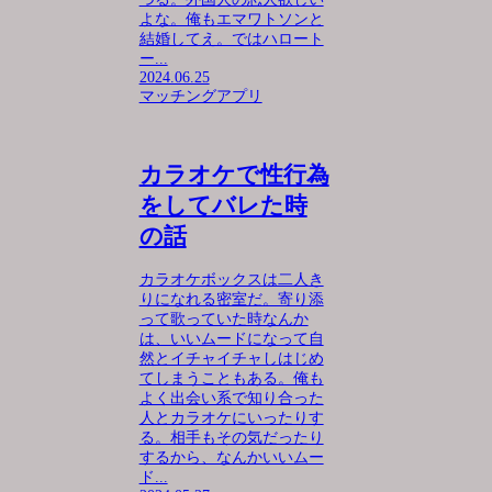
よな。俺もエマワトソンと
結婚してえ。ではハロート
ー...
2024.06.25
マッチングアプリ
カラオケで性行為
をしてバレた時
の話
カラオケボックスは二人き
りになれる密室だ。寄り添
って歌っていた時なんか
は、いいムードになって自
然とイチャイチャしはじめ
てしまうこともある。俺も
よく出会い系で知り合った
人とカラオケにいったりす
る。相手もその気だったり
するから、なんかいいムー
ド...