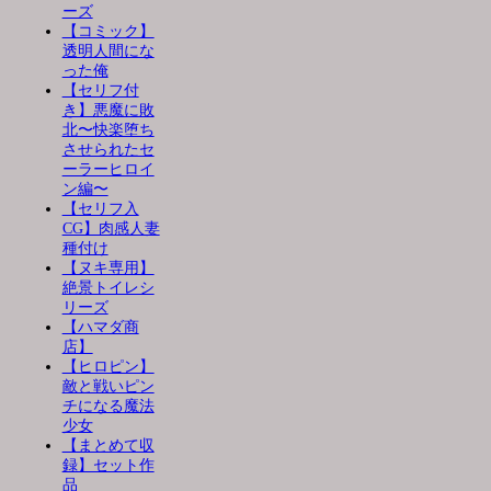
ーズ
【コミック】
透明人間にな
った俺
【セリフ付
き】悪魔に敗
北〜快楽堕ち
させられたセ
ーラーヒロイ
ン編〜
【セリフ入
CG】肉感人妻
種付け
【ヌキ専用】
絶景トイレシ
リーズ
【ハマダ商
店】
【ヒロピン】
敵と戦いピン
チになる魔法
少女
【まとめて収
録】セット作
品