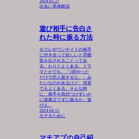
2024.05.27
出会い系体験談
遊び相手に告白さ
れた時に振る方法
セフレやワンナイトの相手
に付き合って欲しいと雰囲
気を出されることってあ
る。わりとよくある。ドラ
マとかでも、「1回やった
だけで恋人面するな。」み
たいなのがあるけど、現実
でもよくある。そんな時
に、相手を気付つけずいか
に波風立てずに振るか。遊
び人...
2024.04.12
モテるために
マチアプの自己紹