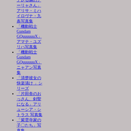
デレる隣のア
ーリャさん」
アリサ・ミハ
イロヴナ・九
条写真集
「機動戦士
Gundam
GQuuuuuuX」
アマテ・ユズ
リハ写真集
「機動戦士
Gundam
GQuuuuuuX」
ニャアン写真
集
「清楚彼女の
快楽漬け 」シ
リーズ
「片田舎のお
っさん、剣聖
になる」アリ
ューシア・シ
トラス 写真集
「紫雲寺家の
子〇たち」写
真集