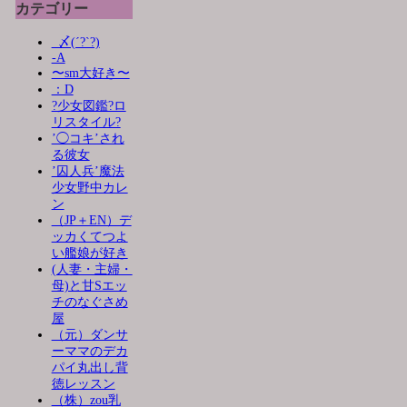
カテゴリー
_〆(´?`?)
-A
〜sm大好き〜
：D
?少女図鑑?ロ
リスタイル?
’◯コキ’され
る彼女
’囚人兵’魔法
少女野中カレ
ン
（JP＋EN）デ
ッカくてつよ
い艦娘が好き
(人妻・主婦・
母)と甘Sエッ
チのなぐさめ
屋
（元）ダンサ
ーママのデカ
パイ丸出し背
徳レッスン
（株）zou乳