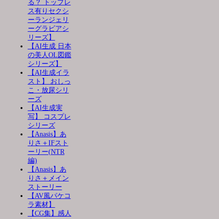
る？ トップレ
ス有りセクシ
ーランジェリ
ーグラビアシ
リーズ】
【AI生成 日本
の美人OL図鑑
シリーズ】
【AI生成イラ
スト】 おしっ
こ・放尿シリ
ーズ
【AI生成実
写】 コスプレ
シリーズ
【Anasis】あ
りさ＋IFスト
ーリー(NTR
編)
【Anasis】あ
りさ＋メイン
ストーリー
【AV風パケコ
ラ素材】
【CG集】感人