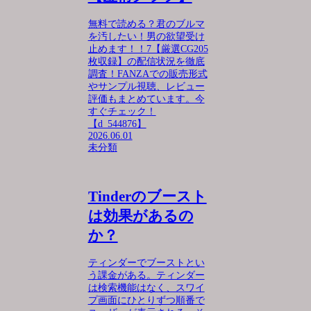
無料で読める？君のブルマ
を汚したい！男の欲望受け
止めます！！7【厳選CG205
枚収録】の配信状況を徹底
調査！FANZAでの販売形式
やサンプル視聴、レビュー
評価もまとめています。今
すぐチェック！
【d_544876】
2026.06.01
未分類
Tinderのブースト
は効果があるの
か？
ティンダーでブーストとい
う課金がある。ティンダー
は検索機能はなく、スワイ
プ画面にひとりずつ順番で