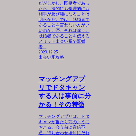
だがしかし、既婚者であっ
たら、法的にも倫理的にも
相手が及び腰になることは
明らかだ。では、既婚者で
あることを言わない方がい
いのか。否、それは違う。
既婚者であることを伝える
メリット出会い系で既婚
者...
2023.12.25
出会い系攻略
マッチングアプ
リでドタキャン
する人は事前に分
かる！その特徴
マッチングアプリは、ドタ
キャンが当たり前のように
おこる。会う前に音信不
通。待ち合わせ場所にだれ