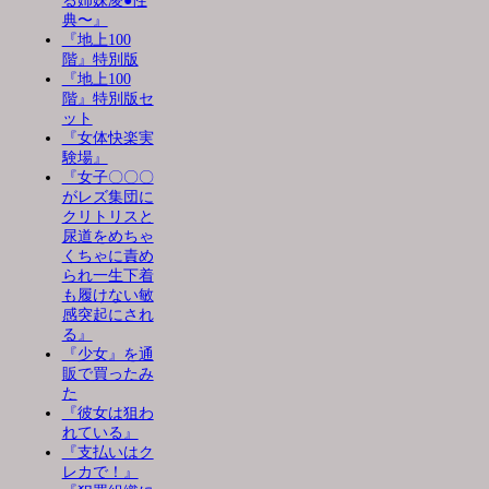
る姉妹凌●性
典〜』
『地上100
階』特別版
『地上100
階』特別版セ
ット
『女体快楽実
験場』
『女子〇〇〇
がレズ集団に
クリトリスと
尿道をめちゃ
くちゃに責め
られ一生下着
も履けない敏
感突起にされ
る』
『少女』を通
販で買ったみ
た
『彼女は狙わ
れている』
『支払いはク
レカで！』