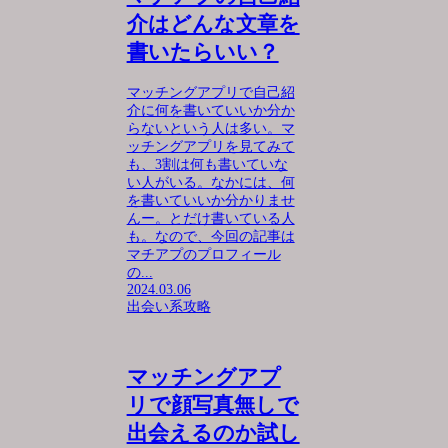
介はどんな文章を
書いたらいい？
マッチングアプリで自己紹
介に何を書いていいか分か
らないという人は多い。マ
ッチングアプリを見てみて
も、3割は何も書いていな
い人がいる。なかには、何
を書いていいか分かりませ
んー。とだけ書いている人
も。なので、今回の記事は
マチアプのプロフィール
の...
2024.03.06
出会い系攻略
マッチングアプ
リで顔写真無しで
出会えるのか試し