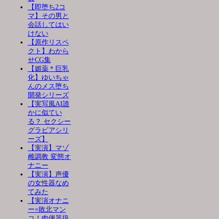
【即堕ち2コ
マ】その男と
会話してはい
けない
【原作リスペ
クト】わから
せCG集
【媚薬＊巨乳
化】ゆいちゃ
んのメス堕ち
開発シリーズ
【実写風AI誰
かに似てい
る？ セクシー
グラビアシリ
ーズ】
【実演】マゾ
雌調教 変態オ
ナニー
【実演】声優
の女性器なめ
てみた
【実演オナニ
ー×敗北マン
コ！肉便器扱