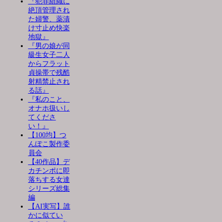
『犯罪組織に
絶頂管理され
た婦警、薬漬
け寸止め快楽
地獄』
『男の娘が同
級生女子二人
からフラット
貞操帯で残酷
射精禁止され
る話』
『私のこと、
オナホ扱いし
てくださ
い！』
【100均】つ
んぽこ製作委
員会
【40作品】デ
カチンポに即
落ちする女達
シリーズ総集
編
【AI実写】誰
かに似てい