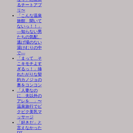
るチートアプ
リ〜
「こんな温泉
旅館、聞いて
ないっ！！」
―知らない男
たちの気配、
逃げ場のない
湯けむりの中
で―
「まって…そ
こキモチよす
ぎるっ！」挿
れたがりな契
約カノジョの
奥をコンコン
「人妻なの
に…夫以外の
アレを…」〜
温泉旅行でビ
クビク美乳マ
ッサージ
「好きだ」と
言えなかった
DT