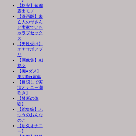
ー】
【格安】短編
露出モノ
【漫画版】未
亡人の母さん
と実家でいち
ゃラブセック
ス
【男性受け】
オナサポアプ
リ
【画像集】AI
熟女
【痴●ダメ】
集団痴●電車
【目隠しで実
演オナニー潮
吹き】
【禁断の体
験】
【総集編】ふ
つうのおんな
のこ
【耐久オナニ
ー】