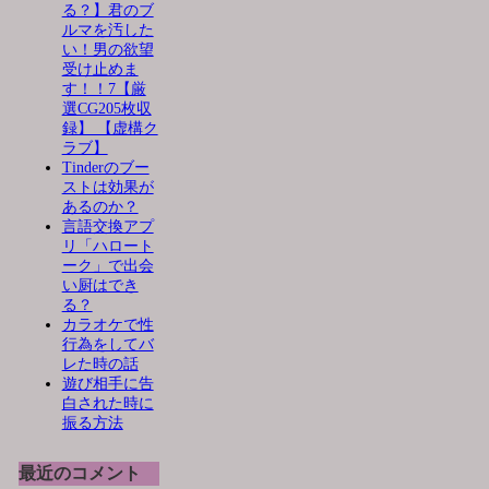
る？】君のブ
ルマを汚した
い！男の欲望
受け止めま
す！！7【厳
選CG205枚収
録】 【虚構ク
ラブ】
Tinderのブー
ストは効果が
あるのか？
言語交換アプ
リ「ハロート
ーク」で出会
い厨はでき
る？
カラオケで性
行為をしてバ
レた時の話
遊び相手に告
白された時に
振る方法
最近のコメント