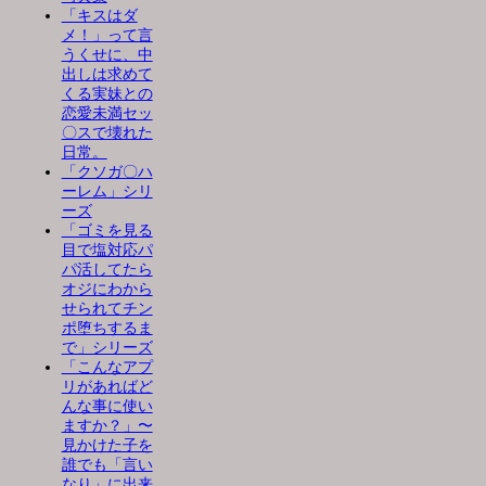
「キスはダ
メ！」って言
うくせに、中
出しは求めて
くる実妹との
恋愛未満セッ
〇スで壊れた
日常。
「クソガ〇ハ
ーレム」シリ
ーズ
「ゴミを見る
目で塩対応パ
パ活してたら
オジにわから
せられてチン
ポ堕ちするま
で」シリーズ
「こんなアプ
リがあればど
んな事に使い
ますか？」〜
見かけた子を
誰でも「言い
なり」に出来