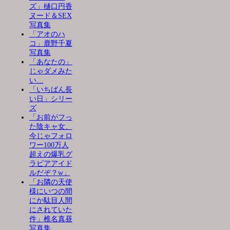
ズ」樋口円香
ヌード＆SEX
写真集
「アオのハ
コ」鹿野千夏
写真集
「あなたの」
じゃダメみた
い…
「いちばん長
い日」シリー
ズ
「お前がフっ
た陰キャ女、
今じゃフォロ
ワー100万人
超えの爆乳グ
ラビアアイド
ルだぞ？w」
「お隣の天使
様にいつの間
にか駄目人間
にされていた
件」椎名真昼
写真集