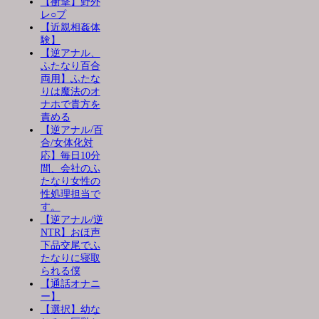
【衝撃】野外
レ○プ
【近親相姦体
験】
【逆アナル、
ふたなり百合
両用】ふたな
りは魔法のオ
ナホで貴方を
責める
【逆アナル/百
合/女体化対
応】毎日10分
間、会社のふ
たなり女性の
性処理担当で
す。
【逆アナル/逆
NTR】おほ声
下品交尾でふ
たなりに寝取
られる僕
【通話オナニ
ー】
【選択】幼な