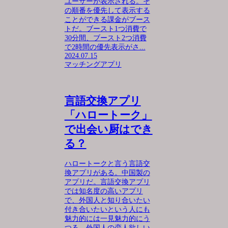
ユーザーが表示される。そ
の順番を優先して表示する
ことができる課金がブース
トだ。ブースト1つ消費で
30分間、ブースト2つ消費
で2時間の優先表示がさ...
2024.07.15
マッチングアプリ
言語交換アプリ
「ハロートーク」
で出会い厨はでき
る？
ハロートークと言う言語交
換アプリがある。中国製の
アプリだ。言語交換アプリ
では知名度の高いアプリ
で、外国人と知り合いたい
付き合いたいという人にも
魅力的には一見魅力的にう
つる。外国人の恋人欲しい