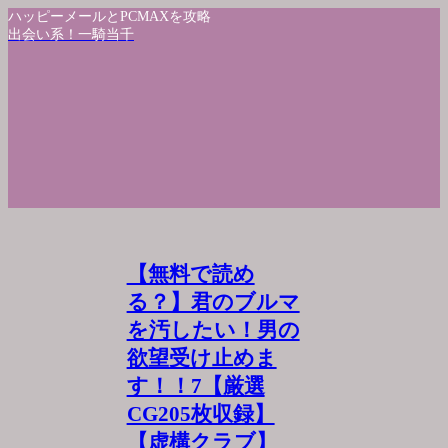
ハッピーメールとPCMAXを攻略
出会い系！一騎当千
【無料で読め
る？】君のブルマ
を汚したい！男の
欲望受け止めま
す！！7【厳選
CG205枚収録】
【虚構クラブ】