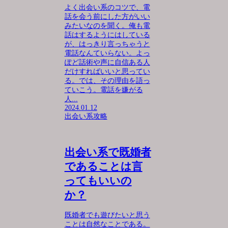
よく出会い系のコツで、電
話を会う前にした方がいい
みたいなのを聞く。俺も電
話はするようにはしている
が、はっきり言っちゃうと
電話なんていらない。よっ
ぽど話術や声に自信ある人
だけすればいいと思ってい
る。では、その理由を語っ
ていこう。電話を嫌がる
人...
2024.01.12
出会い系攻略
出会い系で既婚者
であることは言
ってもいいの
か？
既婚者でも遊びたいと思う
ことは自然なことである。