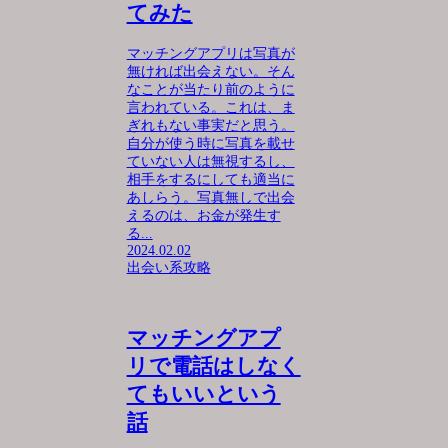
てみた
マッチングアプリは写真が
無ければ出会えない。そん
なことが当たり前のように
言われている。これは、ま
ぎれもない事実だと思う。
自分が使う時に写真を載せ
ていない人は無視するし、
相手をするにしても適当に
あしらう。写真無しで出会
えるのは、お金が発生す
る...
2024.02.02
出会い系攻略
マッチングアプ
リで電話はしなく
てもいいという
話