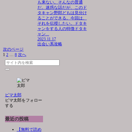
も来ない。そんなの普通
だ。迷惑な話だが、このド
タキャン野郎どもは見分け
ることができる。今回は、
それを伝授したい。ドタキ
ャンをする人の特徴ドタキ
ャン...
2023.11.17
出会い系攻略
次のページ
1
2
…
8
次へ
ピマ太郎
ピマ太郎をフォロー
する
最近の投稿
【無料で読め