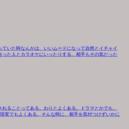
っていた時なんかは、いいムードになって自然とイチャイ
合った人とカラオケにいったりする。相手もその気だった
されることってある。わりとよくある。ドラマとかでも、
、現実でもよくある。そんな時に、相手を気付つけずいかに