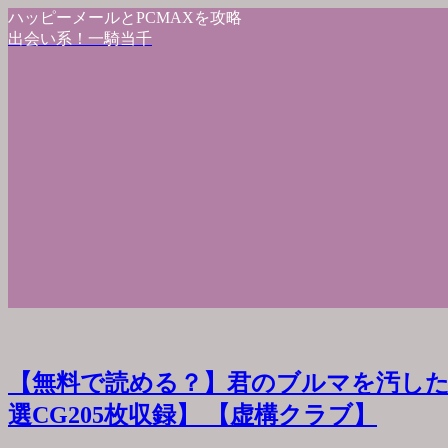
ハッピーメールとPCMAXを攻略
出会い系！一騎当千
【無料で読める？】君のブルマを汚した
選CG205枚収録】 【虚構クラブ】