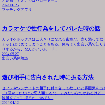
と結婚してえ。ではハロートー...
2024.06.25
マッチングアプリ
カラオケで性行為をしてバレた時の話
カラオケボックスは二人きりになれる密室だ。寄り添って歌
チャしはじめてしまうこともある。俺もよく出会い系で知り
りするから、なんかいいムード...
2024.05.27
出会い系体験談
遊び相手に告白された時に振る方法
セフレやワンナイトの相手に付き合って欲しいと雰囲気を出
「1回やっただけで恋人面するな。」みたいなのがあるけど
波風立てずに振るか。遊び人...
2024.04.12