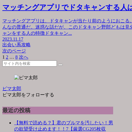
マッチングアプリでドタキャンする人
マッチングアプリは、ドタキャンが当たり前のようにおこる
んなの普通だ。迷惑な話だが、このドタキャン野郎どもは見
ャンをする人の特徴ドタキャン...
2023.11.17
出会い系攻略
次のページ
1
2
…
8
次へ
ピマ太郎
ピマ太郎をフォローする
最近の投稿
【無料で読める？】君のブルマを汚したい！男
の欲望受け止めます！！7【厳選CG205枚収