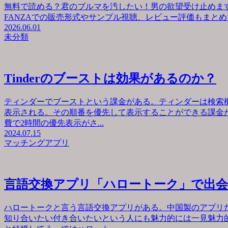
無料で読める？君のブルマを汚したい！男の欲望受け止めます
FANZAでの販売形式やサンプル視聴、レビュー評価もまとめて
2026.06.01
未分類
Tinderのブーストは効果があるのか？
ティンダーでブーストという課金がある。ティンダーは検索
表示される。その順番を優先して表示することができる課金が
費で2時間の優先表示がさ...
2024.07.15
マッチングアプリ
言語交換アプリ「ハロートーク」で出
ハロートークと言う言語交換アプリがある。中国製のアプリ
知り合いたい付き合いたいという人にも魅力的には一見魅力