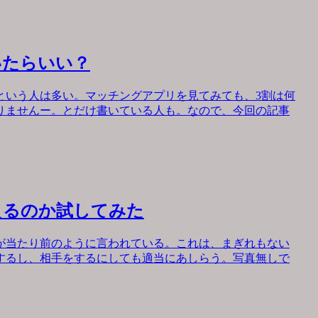
いたらいい？
という人は多い。マッチングアプリを見てみても、3割は何
りませんー。とだけ書いている人も。なので、今回の記事
えるのか試してみた
が当たり前のように言われている。これは、まぎれもない
するし、相手をするにしても適当にあしらう。写真無しで