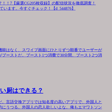
！！7【厳選CG205枚収録】の配信状況を徹底調査！
います。今すぐチェック！【d_544876】
機能はなく、スワイプ画面にひとりずつ順番でユーザーが
ブーストだ。ブースト1つ消費で30分間、ブースト2つ消
会い厨はできる？
だ。言語交換アプリでは知名度の高いアプリで、外国人と
的にうつる。外国人の恋人欲しいよな。俺もエマワトソン