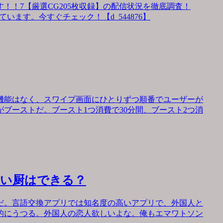
！！7【厳選CG205枚収録】の配信状況を徹底調査！
います。今すぐチェック！【d_544876】
機能はなく、スワイプ画面にひとりずつ順番でユーザーが
ブーストだ。ブースト1つ消費で30分間、ブースト2つ消
会い厨はできる？
だ。言語交換アプリでは知名度の高いアプリで、外国人と
的にうつる。外国人の恋人欲しいよな。俺もエマワトソン