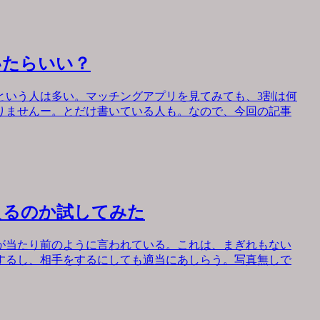
いたらいい？
という人は多い。マッチングアプリを見てみても、3割は何
りませんー。とだけ書いている人も。なので、今回の記事
えるのか試してみた
が当たり前のように言われている。これは、まぎれもない
するし、相手をするにしても適当にあしらう。写真無しで