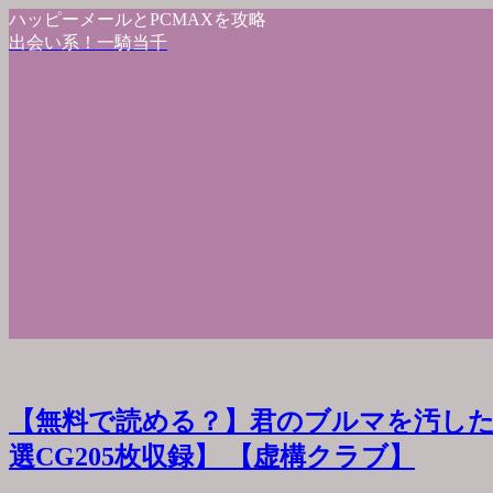
ハッピーメールとPCMAXを攻略
出会い系！一騎当千
【無料で読める？】君のブルマを汚した
選CG205枚収録】 【虚構クラブ】