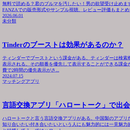
無料で読める？君のブルマを汚したい！男の欲望受け止めます
FANZAでの販売形式やサンプル視聴、レビュー評価もまとめて
2026.06.01
未分類
Tinderのブーストは効果があるのか？
ティンダーでブーストという課金がある。ティンダーは検索
表示される。その順番を優先して表示することができる課金が
費で2時間の優先表示がさ...
2024.07.15
マッチングアプリ
言語交換アプリ「ハロートーク」で出
ハロートークと言う言語交換アプリがある。中国製のアプリ
知り合いたい付き合いたいという人にも魅力的には一見魅力