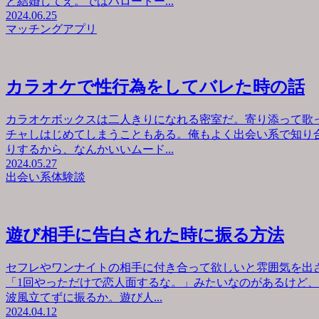
と結婚してえ。ではハロートー...
2024.06.25
マッチングアプリ
カラオケで性行為をしてバレた時の話
カラオケボックスは二人きりになれる密室だ。寄り添って歌
チャしはじめてしまうこともある。俺もよく出会い系で知り
りするから、なんかいいムード...
2024.05.27
出会い系体験談
遊び相手に告白された時に振る方法
セフレやワンナイトの相手に付き合って欲しいと雰囲気を出
「1回やっただけで恋人面するな。」みたいなのがあるけど
波風立てずに振るか。遊び人...
2024.04.12