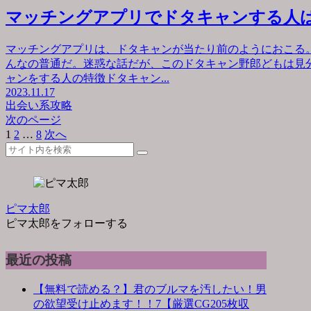
マッチングアプリでドタキャンする人
マッチングアプリは、ドタキャンが当たり前のようにおこる
んなの普通だ。迷惑な話だが、このドタキャン野郎どもは見
ャンをする人の特徴ドタキャン...
2023.11.17
出会い系攻略
次のページ
1
2
…
8
次へ
ピマ太郎
ピマ太郎をフォローする
最近の投稿
【無料で読める？】君のブルマを汚したい！男
の欲望受け止めます！！7【厳選CG205枚収