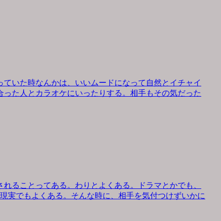
っていた時なんかは、いいムードになって自然とイチャイ
合った人とカラオケにいったりする。相手もその気だった
されることってある。わりとよくある。ドラマとかでも、
、現実でもよくある。そんな時に、相手を気付つけずいかに