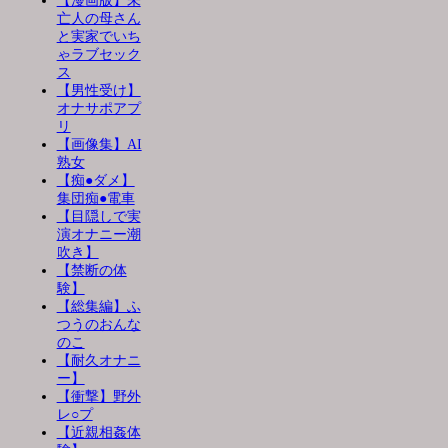
【漫画版】未
亡人の母さん
と実家でいち
ゃラブセック
ス
【男性受け】
オナサポアプ
リ
【画像集】AI
熟女
【痴●ダメ】
集団痴●電車
【目隠しで実
演オナニー潮
吹き】
【禁断の体
験】
【総集編】ふ
つうのおんな
のこ
【耐久オナニ
ー】
【衝撃】野外
レ○プ
【近親相姦体