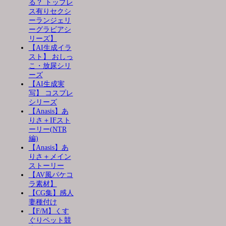
る？ トップレ
ス有りセクシ
ーランジェリ
ーグラビアシ
リーズ】
【AI生成イラ
スト】 おしっ
こ・放尿シリ
ーズ
【AI生成実
写】 コスプレ
シリーズ
【Anasis】あ
りさ＋IFスト
ーリー(NTR
編)
【Anasis】あ
りさ＋メイン
ストーリー
【AV風パケコ
ラ素材】
【CG集】感人
妻種付け
【F/M】くす
ぐりペット競