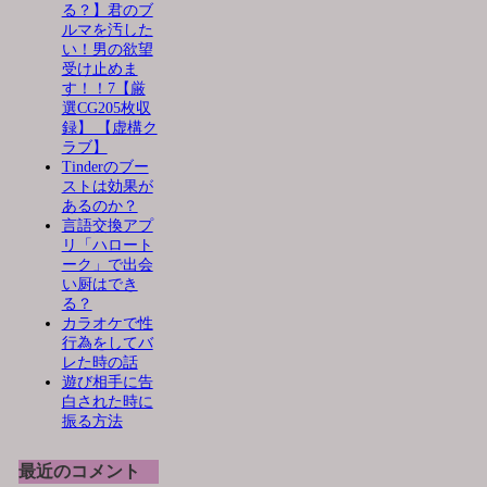
る？】君のブ
ルマを汚した
い！男の欲望
受け止めま
す！！7【厳
選CG205枚収
録】 【虚構ク
ラブ】
Tinderのブー
ストは効果が
あるのか？
言語交換アプ
リ「ハロート
ーク」で出会
い厨はでき
る？
カラオケで性
行為をしてバ
レた時の話
遊び相手に告
白された時に
振る方法
最近のコメント