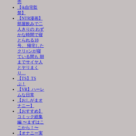
売
【jk自宅監
禁】
【NTR漫画】
部屋飲みで二
人きりの わず
かな時間で寝
とられる18
号。 帰宅した
クリ○ンが寝
ている間も 朝
までサイヤ人
とヤリまく
り…
【TS】TS
ぶ！
【VR】ハーレ
ムな日常
【おしがまオ
ナニー】
【おすすめ】
コミック総集
編 〜まずはこ
こから！〜
【オナニー実