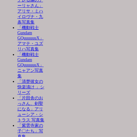
デレる隣のア
ーリャさん」
アリサ・ミハ
イロヴナ・九
条写真集
「機動戦士
Gundam
GQuuuuuuX」
アマテ・ユズ
リハ写真集
「機動戦士
Gundam
GQuuuuuuX」
ニャアン写真
集
「清楚彼女の
快楽漬け 」シ
リーズ
「片田舎のお
っさん、剣聖
になる」アリ
ューシア・シ
トラス 写真集
「紫雲寺家の
子〇たち」写
真集