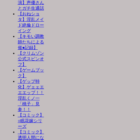
演】声優さん
とガチ生通話
【おねショ
タ】淫乱メイ
ド絶倫ドロー
イング
【キモい調教
師たちによる
催●記録】
【クリムゾン
公式スピンオ
フ】
【ゲームブッ
ク】
【ゲップ特
化】ゲェェエ
エエップ！！
淫乱くノ一
「桃子」見
参！！
【コミック】
○眠花嫁シリ
ーズ
【コミック】
透明人間にな