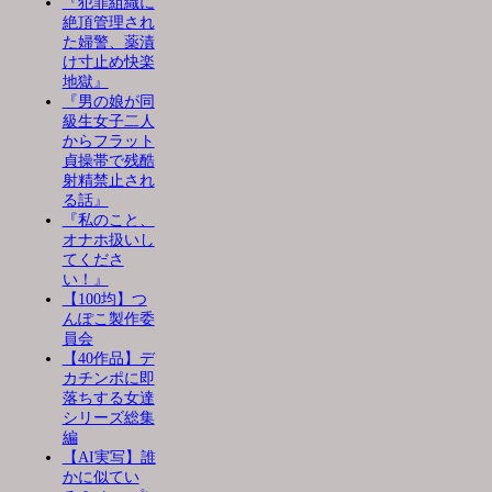
『犯罪組織に
絶頂管理され
た婦警、薬漬
け寸止め快楽
地獄』
『男の娘が同
級生女子二人
からフラット
貞操帯で残酷
射精禁止され
る話』
『私のこと、
オナホ扱いし
てくださ
い！』
【100均】つ
んぽこ製作委
員会
【40作品】デ
カチンポに即
落ちする女達
シリーズ総集
編
【AI実写】誰
かに似てい