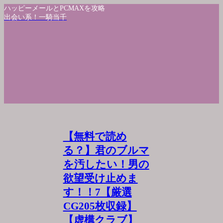
ハッピーメールとPCMAXを攻略
出会い系！一騎当千
【無料で読め
る？】君のブルマ
を汚したい！男の
欲望受け止めま
す！！7【厳選
CG205枚収録】
【虚構クラブ】