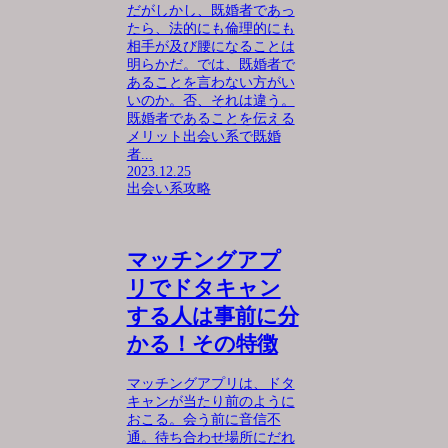
だがしかし、既婚者であっ
たら、法的にも倫理的にも
相手が及び腰になることは
明らかだ。では、既婚者で
あることを言わない方がい
いのか。否、それは違う。
既婚者であることを伝える
メリット出会い系で既婚
者...
2023.12.25
出会い系攻略
マッチングアプ
リでドタキャン
する人は事前に分
かる！その特徴
マッチングアプリは、ドタ
キャンが当たり前のように
おこる。会う前に音信不
通。待ち合わせ場所にだれ