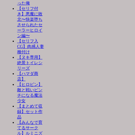
った俺
【セリフ付
き】悪魔に敗
北〜快楽堕ち
させられたセ
ーラーヒロイ
ン編〜
【セリフ入
CG】肉感人妻
種付け
【ヌキ専用】
絶景トイレシ
リーズ
【ハマダ商
店】
【ヒロピン】
敵と戦いピン
チになる魔法
少女
【まとめて収
録】セット作
品
【みんなで育
てるサーク
ル】ルミニズ