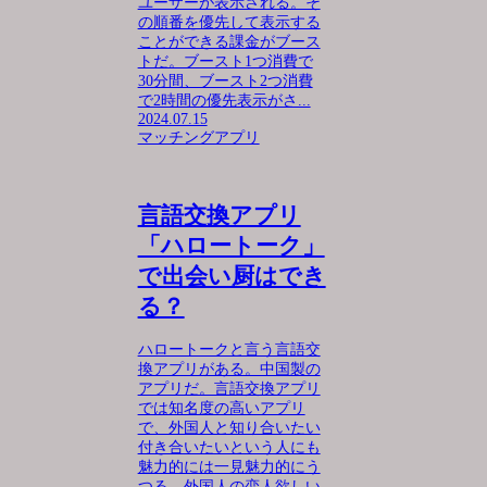
ユーザーが表示される。そ
の順番を優先して表示する
ことができる課金がブース
トだ。ブースト1つ消費で
30分間、ブースト2つ消費
で2時間の優先表示がさ...
2024.07.15
マッチングアプリ
言語交換アプリ
「ハロートーク」
で出会い厨はでき
る？
ハロートークと言う言語交
換アプリがある。中国製の
アプリだ。言語交換アプリ
では知名度の高いアプリ
で、外国人と知り合いたい
付き合いたいという人にも
魅力的には一見魅力的にう
つる。外国人の恋人欲しい