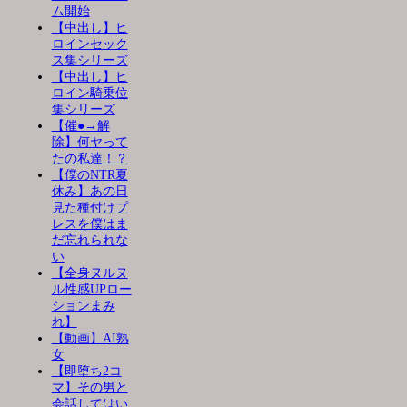
ム開始
【中出し】ヒ
ロインセック
ス集シリーズ
【中出し】ヒ
ロイン騎乗位
集シリーズ
【催●→解
除】何ヤって
たの私達！？
【僕のNTR夏
休み】あの日
見た種付けプ
レスを僕はま
だ忘れられな
い
【全身ヌルヌ
ル性感UPロー
ションまみ
れ】
【動画】AI熟
女
【即堕ち2コ
マ】その男と
会話してはい