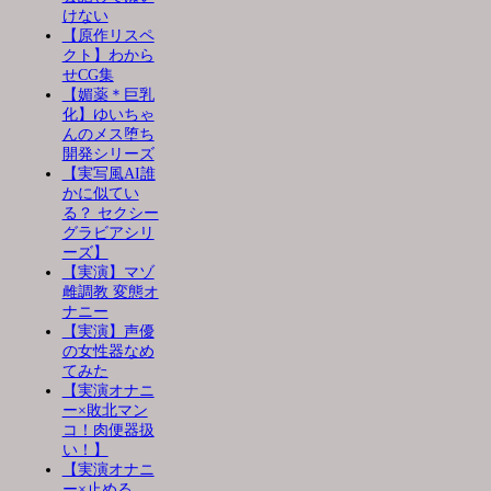
けない
【原作リスペ
クト】わから
せCG集
【媚薬＊巨乳
化】ゆいちゃ
んのメス堕ち
開発シリーズ
【実写風AI誰
かに似てい
る？ セクシー
グラビアシリ
ーズ】
【実演】マゾ
雌調教 変態オ
ナニー
【実演】声優
の女性器なめ
てみた
【実演オナニ
ー×敗北マン
コ！肉便器扱
い！】
【実演オナニ
ー×止める