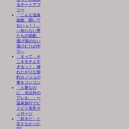
るチートアプ
リ〜
「こんな温泉
旅館、聞いて
ないっ！！」
―知らない男
たちの気配、
逃げ場のない
湯けむりの中
で―
「まって…そ
こキモチよす
ぎるっ！」挿
れたがりな契
約カノジョの
奥をコンコン
「人妻なの
に…夫以外の
アレを…」〜
温泉旅行でビ
クビク美乳マ
ッサージ
「好きだ」と
言えなかった
DT