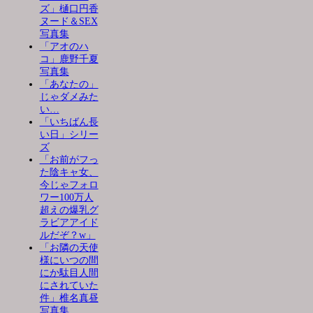
ズ」樋口円香
ヌード＆SEX
写真集
「アオのハ
コ」鹿野千夏
写真集
「あなたの」
じゃダメみた
い…
「いちばん長
い日」シリー
ズ
「お前がフっ
た陰キャ女、
今じゃフォロ
ワー100万人
超えの爆乳グ
ラビアアイド
ルだぞ？w」
「お隣の天使
様にいつの間
にか駄目人間
にされていた
件」椎名真昼
写真集