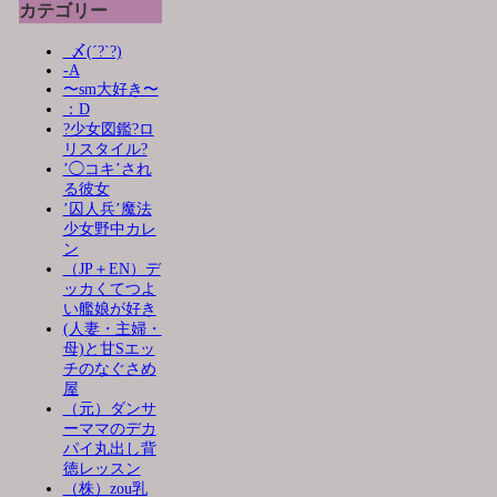
カテゴリー
_〆(´?`?)
-A
〜sm大好き〜
：D
?少女図鑑?ロ
リスタイル?
’◯コキ’され
る彼女
’囚人兵’魔法
少女野中カレ
ン
（JP＋EN）デ
ッカくてつよ
い艦娘が好き
(人妻・主婦・
母)と甘Sエッ
チのなぐさめ
屋
（元）ダンサ
ーママのデカ
パイ丸出し背
徳レッスン
（株）zou乳