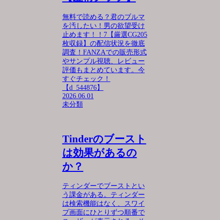
無料で読める？君のブルマ
を汚したい！男の欲望受け
止めます！！7【厳選CG205
枚収録】の配信状況を徹底
調査！FANZAでの販売形式
やサンプル視聴、レビュー
評価もまとめています。今
すぐチェック！
【d_544876】
2026.06.01
未分類
Tinderのブースト
は効果があるの
か？
ティンダーでブーストとい
う課金がある。ティンダー
は検索機能はなく、スワイ
プ画面にひとりずつ順番で