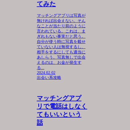
てみた
マッチングアプリは写真が
無ければ出会えない。そん
なことが当たり前のように
言われている。これは、ま
ぎれもない事実だと思う。
自分が使う時に写真を載せ
ていない人は無視するし、
相手をするにしても適当に
あしらう。写真無しで出会
えるのは、お金が発生す
る...
2024.02.02
出会い系攻略
マッチングアプ
リで電話はしなく
てもいいという
話