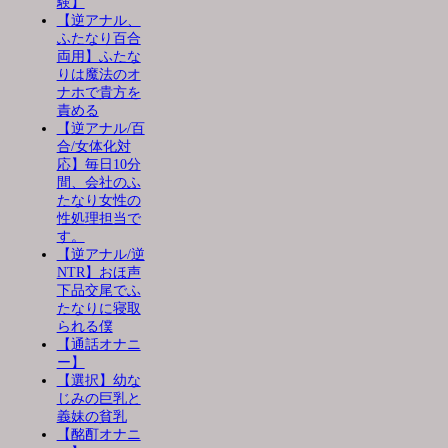
験】
【逆アナル、
ふたなり百合
両用】ふたな
りは魔法のオ
ナホで貴方を
責める
【逆アナル/百
合/女体化対
応】毎日10分
間、会社のふ
たなり女性の
性処理担当で
す。
【逆アナル/逆
NTR】おほ声
下品交尾でふ
たなりに寝取
られる僕
【通話オナニ
ー】
【選択】幼な
じみの巨乳と
義妹の貧乳
【酩酊オナニ