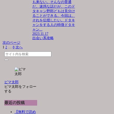
も来ない。そんなの普通
だ。迷惑な話だが、このド
タキャン野郎どもは見分け
ることができる。今回は、
それを伝授したい。ドタキ
ャンをする人の特徴ドタキ
ャン...
2023.11.17
出会い系攻略
次のページ
1
2
…
8
次へ
ピマ太郎
ピマ太郎をフォロー
する
最近の投稿
【無料で読め