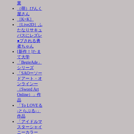
業
（萌）ぴんく
屋さん
［K=K］
［Live2D］ふ
たなりサキュ
バスにレズレ
●プされる勇
者ちゃん
[新作！]たま
て大学
「BegieAde」
シリーズ
「SAOーソー
ドアート・オ
ンラインー
（Sword Art
Online）」作
品
「To LOVEる
-とらぶる-」
作品
「アイドルマ
スターシャイ
ニーカラー