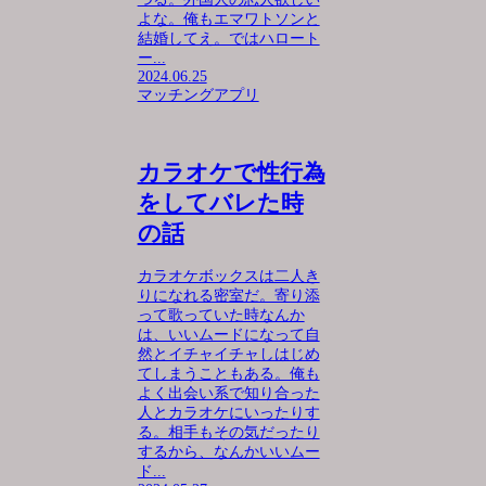
よな。俺もエマワトソンと
結婚してえ。ではハロート
ー...
2024.06.25
マッチングアプリ
カラオケで性行為
をしてバレた時
の話
カラオケボックスは二人き
りになれる密室だ。寄り添
って歌っていた時なんか
は、いいムードになって自
然とイチャイチャしはじめ
てしまうこともある。俺も
よく出会い系で知り合った
人とカラオケにいったりす
る。相手もその気だったり
するから、なんかいいムー
ド...