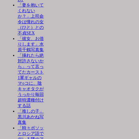
「妻を抱いて
くれない
か？」上司命
令は憧れの女
（ひと）との
不貞SEX
「彼女、お借
りします」水
原千鶴写真集
「挿れたら絶
対許さないか
ら」って言っ
てたカースト
1軍ギャルの
マ○コに、陰
キャオタクが
うっかり毎回
超特濃種付け
する話
「推しの子」
黒川あかね写
真集
「時々ボソッ
とロシア語で