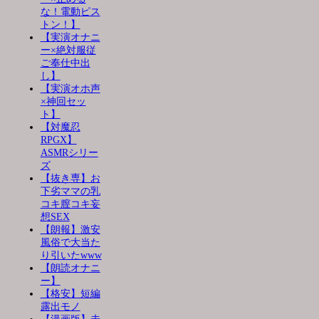
な！電動ピス
トン！】
【実演オナニ
ー×絶対服従
ご奉仕中出
し】
【実演オホ声
×神回セッ
ト】
【対魔忍
RPGX】
ASMRシリー
ズ
【抜き専】お
下劣ママの乳
コキ膣コキ妄
想SEX
【朗報】激安
風俗で大当た
り引いたwww
【朗読オナニ
ー】
【格安】短編
露出モノ