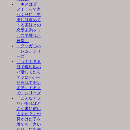
「キスはダ
メ！」って言
うくせに、中
出しは求めて
くる実妹との
恋愛未満セッ
〇スで壊れた
日常。
「クソガ〇ハ
ーレム」シリ
ーズ
「ゴミを見る
目で塩対応パ
パ活してたら
オジにわから
せられてチン
ポ堕ちするま
で」シリーズ
「こんなアプ
リがあればど
んな事に使い
ますか？」〜
見かけた子を
誰でも「言い
なり」に出来