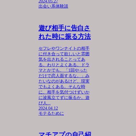
2024.05.27
出会い系体験談
遊び相手に告白さ
れた時に振る方法
セフレやワンナイトの相手
に付き合って欲しいと雰囲
気を出されることってあ
る。わりとよくある。ドラ
マとかでも、「1回やった
だけで恋人面するな。」み
たいなのがあるけど、現実
でもよくある。そんな時
に、相手を気付つけずいか
に波風立てずに振るか。遊
び人...
2024.04.12
モテるために
マチアプの自己紹