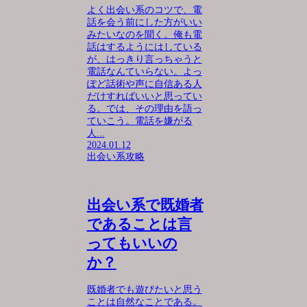
よく出会い系のコツで、電
話を会う前にした方がいい
みたいなのを聞く。俺も電
話はするようにはしている
が、はっきり言っちゃうと
電話なんていらない。よっ
ぽど話術や声に自信ある人
だけすればいいと思ってい
る。では、その理由を語っ
ていこう。電話を嫌がる
人...
2024.01.12
出会い系攻略
出会い系で既婚者
であることは言
ってもいいの
か？
既婚者でも遊びたいと思う
ことは自然なことである。