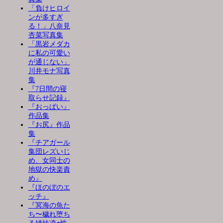
「負けヒロイ
ンが多すぎ
る！」八奈見
杏菜写真集
「黒岩メダカ
に私の可愛い
が通じない」
川井モナ写真
集
『7日間の寝
取らせ記録』
『おっぱい』
作品集
『お尻』作品
集
『チアガール
集団レズいじ
め、女同士の
地獄の快楽責
め』
『ほのぼのエ
ッチ』
『冥海の魚た
ち〜穢れ堕ち