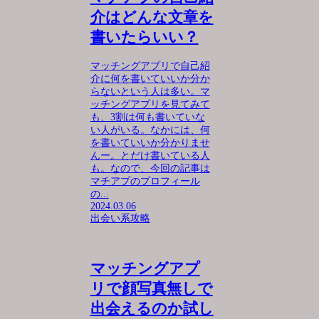
介はどんな文章を
書いたらいい？
マッチングアプリで自己紹
介に何を書いていいか分か
らないという人は多い。マ
ッチングアプリを見てみて
も、3割は何も書いていな
い人がいる。なかには、何
を書いていいか分かりませ
んー。とだけ書いている人
も。なので、今回の記事は
マチアプのプロフィール
の...
2024.03.06
出会い系攻略
マッチングアプ
リで顔写真無しで
出会えるのか試し