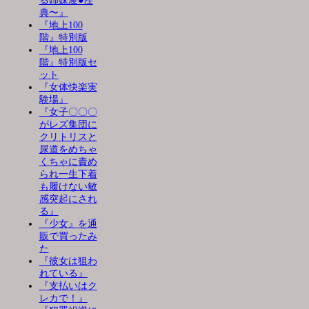
る姉妹凌●性
典〜』
『地上100
階』特別版
『地上100
階』特別版セ
ット
『女体快楽実
験場』
『女子〇〇〇
がレズ集団に
クリトリスと
尿道をめちゃ
くちゃに責め
られ一生下着
も履けない敏
感突起にされ
る』
『少女』を通
販で買ったみ
た
『彼女は狙わ
れている』
『支払いはク
レカで！』