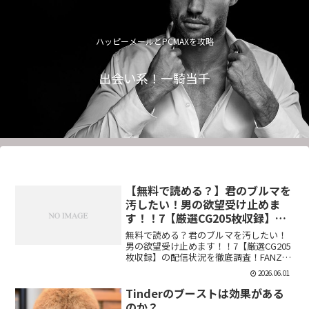
ハッピーメールとPCMAXを攻略
出会い系！一騎当千
【無料で読める？】君のブルマを
汚したい！男の欲望受け止めま
す！！7【厳選CG205枚収録】
【虚構クラブ】
無料で読める？君のブルマを汚したい！
男の欲望受け止めます！！7【厳選CG205
枚収録】の配信状況を徹底調査！FANZA
での販売形式やサンプル視聴、レビュー
2026.06.01
評価もまとめています。今すぐチェッ
ク！【d_544876】
Tinderのブーストは効果がある
のか？