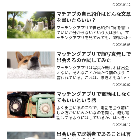
「1回やっただけで恋人面するな。」みた
2024.04.12
いなのがあるけど、現実でもよくある。
そんな時に、相手を気付つけずいかに波
マチアプの自己紹介はどんな文章
風立てずに振るか。遊び人...
を書いたらいい？
マッチングアプリで自己紹介に何を書い
ていいか分からないという人は多い。マ
ッチングアプリを見てみても、3割は何も
書いていない人がいる。なかには、何を
2024.03.06
書いていいか分かりませんー。とだけ書
いている人も。なので、今回の記事はマ
マッチングアプリで顔写真無しで
チアプのプロフィールの...
出会えるのか試してみた
マッチングアプリは写真が無ければ出会
えない。そんなことが当たり前のように
言われている。これは、まぎれもない事
実だと思う。自分が使う時に写真を載せ
2024.02.02
ていない人は無視するし、相手をするに
しても適当にあしらう。写真無しで出会
マッチングアプリで電話はしなく
えるのは、お金が発生する...
てもいいという話
よく出会い系のコツで、電話を会う前に
した方がいいみたいなのを聞く。俺も電
話はするようにはしているが、はっきり
言っちゃうと電話なんていらない。よっ
2024.01.12
ぽど話術や声に自信ある人だけすればい
いと思っている。では、その理由を語っ
出会い系で既婚者であることは言
ていこう。電話を嫌がる人...