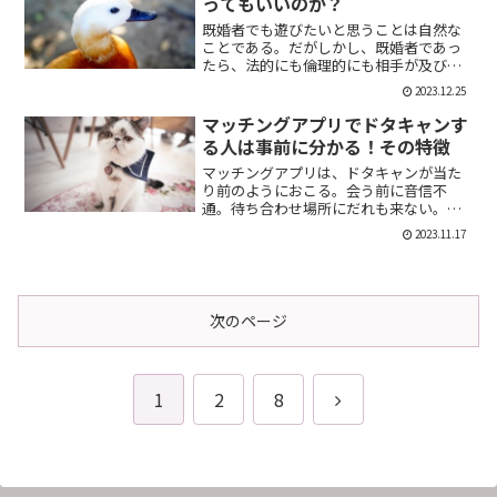
ってもいいのか？
既婚者でも遊びたいと思うことは自然な
ことである。だがしかし、既婚者であっ
たら、法的にも倫理的にも相手が及び腰
になることは明らかだ。では、既婚者で
2023.12.25
あることを言わない方がいいのか。否、
それは違う。既婚者であることを伝える
マッチングアプリでドタキャンす
メリット出会い系で既婚者...
る人は事前に分かる！その特徴
マッチングアプリは、ドタキャンが当た
り前のようにおこる。会う前に音信不
通。待ち合わせ場所にだれも来ない。そ
んなの普通だ。迷惑な話だが、このドタ
2023.11.17
キャン野郎どもは見分けることができ
る。今回は、それを伝授したい。ドタキ
ャンをする人の特徴ドタキャン...
次のページ
次
1
2
8
へ