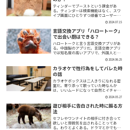
ティンダーでブーストという課金があ
る。ティンダーは検索機能はなく、スワ
イプ画面にひとりずつ順番でユーザーが
表示される。その順番を優先して表示す
2024.07.15
ることができる課金がブーストだ。ブー
スト1つ消費で30分間、ブースト2つ消費
言語交換アプリ「ハロートーク」
で2時間の優先表示がさ...
で出会い厨はできる？
ハロートークと言う言語交換アプリがあ
る。中国製のアプリだ。言語交換アプリ
では知名度の高いアプリで、外国人と知
り合いたい付き合いたいという人にも魅
2024.06.25
力的には一見魅力的にうつる。外国人の
恋人欲しいよな。俺もエマワトソンと結
カラオケで性行為をしてバレた時
婚してえ。ではハロートー...
の話
カラオケボックスは二人きりになれる密
室だ。寄り添って歌っていた時なんか
は、いいムードになって自然とイチャイ
チャしはじめてしまうこともある。俺も
2024.05.27
よく出会い系で知り合った人とカラオケ
にいったりする。相手もその気だったり
遊び相手に告白された時に振る方
するから、なんかいいムード...
法
セフレやワンナイトの相手に付き合って
欲しいと雰囲気を出されることってあ
る。わりとよくある。ドラマとかでも、