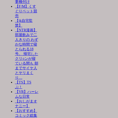
妻種付け
【F/M】くす
ぐりペット競
売
【jk自宅監
禁】
【NTR漫画】
部屋飲みで二
人きりの わず
かな時間で寝
とられる18
号。 帰宅した
クリ○ンが寝
ている間も 朝
までサイヤ人
とヤリまく
り…
【TS】TS
ぶ！
【VR】ハーレ
ムな日常
【おしがまオ
ナニー】
【おすすめ】
コミック総集