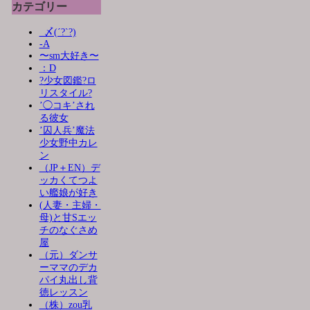
カテゴリー
_〆(´?`?)
-A
〜sm大好き〜
：D
?少女図鑑?ロ
リスタイル?
’◯コキ’され
る彼女
’囚人兵’魔法
少女野中カレ
ン
（JP＋EN）デ
ッカくてつよ
い艦娘が好き
(人妻・主婦・
母)と甘Sエッ
チのなぐさめ
屋
（元）ダンサ
ーママのデカ
パイ丸出し背
徳レッスン
（株）zou乳