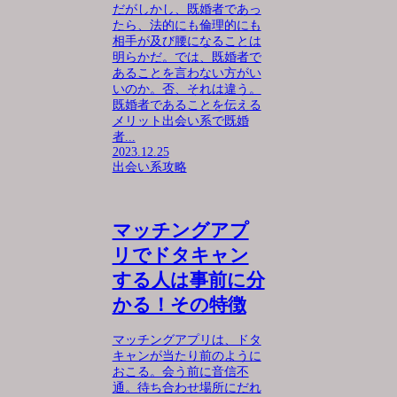
だがしかし、既婚者であっ
たら、法的にも倫理的にも
相手が及び腰になることは
明らかだ。では、既婚者で
あることを言わない方がい
いのか。否、それは違う。
既婚者であることを伝える
メリット出会い系で既婚
者...
2023.12.25
出会い系攻略
マッチングアプ
リでドタキャン
する人は事前に分
かる！その特徴
マッチングアプリは、ドタ
キャンが当たり前のように
おこる。会う前に音信不
通。待ち合わせ場所にだれ