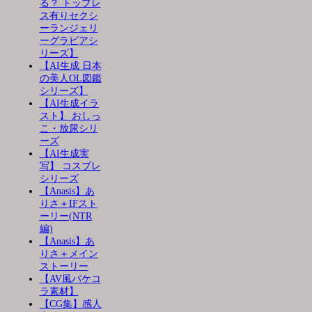
る？ トップレ
ス有りセクシ
ーランジェリ
ーグラビアシ
リーズ】
【AI生成 日本
の美人OL図鑑
シリーズ】
【AI生成イラ
スト】 おしっ
こ・放尿シリ
ーズ
【AI生成実
写】 コスプレ
シリーズ
【Anasis】あ
りさ＋IFスト
ーリー(NTR
編)
【Anasis】あ
りさ＋メイン
ストーリー
【AV風パケコ
ラ素材】
【CG集】感人