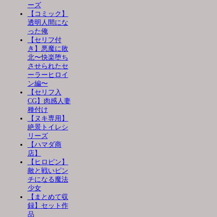
ーズ
【コミック】
透明人間にな
った俺
【セリフ付
き】悪魔に敗
北〜快楽堕ち
させられたセ
ーラーヒロイ
ン編〜
【セリフ入
CG】肉感人妻
種付け
【ヌキ専用】
絶景トイレシ
リーズ
【ハマダ商
店】
【ヒロピン】
敵と戦いピン
チになる魔法
少女
【まとめて収
録】セット作
品