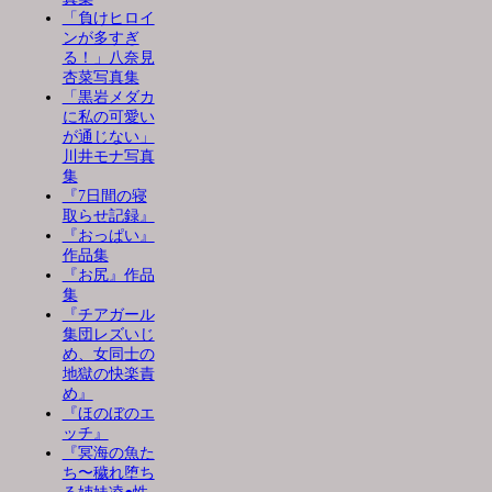
「負けヒロイ
ンが多すぎ
る！」八奈見
杏菜写真集
「黒岩メダカ
に私の可愛い
が通じない」
川井モナ写真
集
『7日間の寝
取らせ記録』
『おっぱい』
作品集
『お尻』作品
集
『チアガール
集団レズいじ
め、女同士の
地獄の快楽責
め』
『ほのぼのエ
ッチ』
『冥海の魚た
ち〜穢れ堕ち