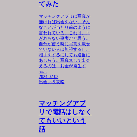
てみた
マッチングアプリは写真が
無ければ出会えない。そん
なことが当たり前のように
言われている。これは、ま
ぎれもない事実だと思う。
自分が使う時に写真を載せ
ていない人は無視するし、
相手をするにしても適当に
あしらう。写真無しで出会
えるのは、お金が発生す
る...
2024.02.02
出会い系攻略
マッチングアプ
リで電話はしなく
てもいいという
話