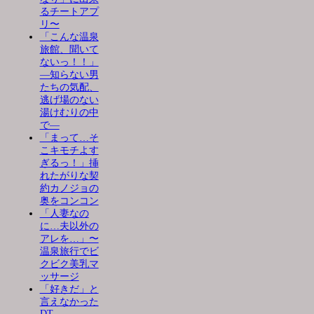
るチートアプ
リ〜
「こんな温泉
旅館、聞いて
ないっ！！」
―知らない男
たちの気配、
逃げ場のない
湯けむりの中
で―
「まって…そ
こキモチよす
ぎるっ！」挿
れたがりな契
約カノジョの
奥をコンコン
「人妻なの
に…夫以外の
アレを…」〜
温泉旅行でビ
クビク美乳マ
ッサージ
「好きだ」と
言えなかった
DT