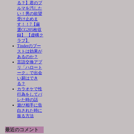
る？】君のブ
ルマを汚した
い！男の欲望
受け止めま
す！！7【厳
選CG205枚収
録】 【虚構ク
ラブ】
Tinderのブー
ストは効果が
あるのか？
言語交換アプ
リ「ハロート
ーク」で出会
い厨はでき
る？
カラオケで性
行為をしてバ
レた時の話
遊び相手に告
白された時に
振る方法
最近のコメント