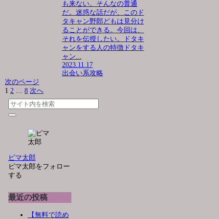
も来ない。そんなの普通
だ。迷惑な話だが、このド
タキャン野郎どもは見分け
ることができる。今回は、
それを伝授したい。ドタキ
ャンをする人の特徴ドタキ
ャン...
2023.11.17
出会い系攻略
次のページ
1
2
…
8
次へ
ピマ太郎
ピマ太郎をフォロー
する
最近の投稿
【無料で読め