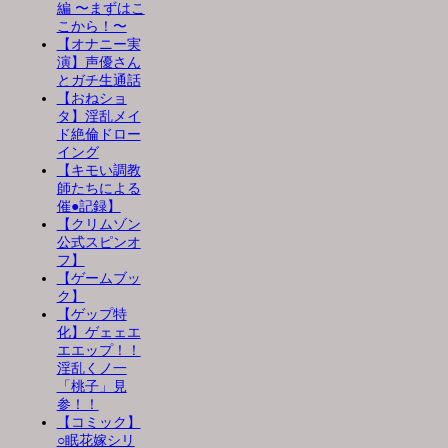
編 〜まずはこ
こから！〜
【オナニー実
演】声優さん
とガチ生通話
【おねショ
タ】淫乱メイ
ド絶倫ドロー
イング
【キモい調教
師たちによる
催●記録】
【クリムゾン
公式スピンオ
フ】
【ゲームブッ
ク】
【ゲップ特
化】ゲェェエ
エエップ！！
淫乱くノ一
「桃子」見
参！！
【コミック】
○眠花嫁シリ