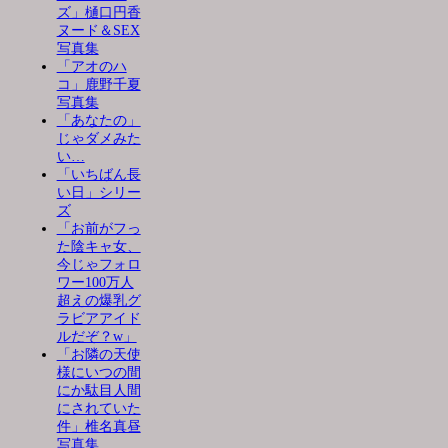
ズ」樋口円香
ヌード＆SEX
写真集
「アオのハ
コ」鹿野千夏
写真集
「あなたの」
じゃダメみた
い…
「いちばん長
い日」シリー
ズ
「お前がフっ
た陰キャ女、
今じゃフォロ
ワー100万人
超えの爆乳グ
ラビアアイド
ルだぞ？w」
「お隣の天使
様にいつの間
にか駄目人間
にされていた
件」椎名真昼
写真集