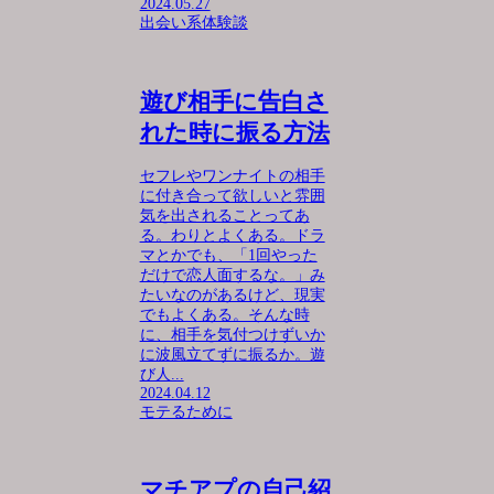
2024.05.27
出会い系体験談
遊び相手に告白さ
れた時に振る方法
セフレやワンナイトの相手
に付き合って欲しいと雰囲
気を出されることってあ
る。わりとよくある。ドラ
マとかでも、「1回やった
だけで恋人面するな。」み
たいなのがあるけど、現実
でもよくある。そんな時
に、相手を気付つけずいか
に波風立てずに振るか。遊
び人...
2024.04.12
モテるために
マチアプの自己紹