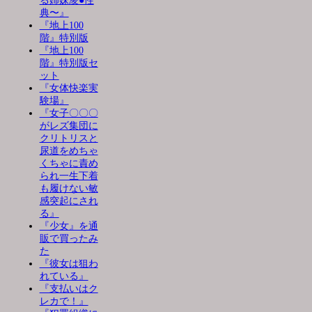
る姉妹凌●性
典〜』
『地上100
階』特別版
『地上100
階』特別版セ
ット
『女体快楽実
験場』
『女子〇〇〇
がレズ集団に
クリトリスと
尿道をめちゃ
くちゃに責め
られ一生下着
も履けない敏
感突起にされ
る』
『少女』を通
販で買ったみ
た
『彼女は狙わ
れている』
『支払いはク
レカで！』