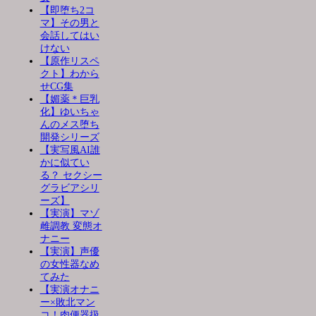
【即堕ち2コ
マ】その男と
会話してはい
けない
【原作リスペ
クト】わから
せCG集
【媚薬＊巨乳
化】ゆいちゃ
んのメス堕ち
開発シリーズ
【実写風AI誰
かに似てい
る？ セクシー
グラビアシリ
ーズ】
【実演】マゾ
雌調教 変態オ
ナニー
【実演】声優
の女性器なめ
てみた
【実演オナニ
ー×敗北マン
コ！肉便器扱