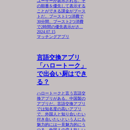
ユーザーが表示される。そ
の順番を優先して表示する
ことができる課金がブース
トだ。ブースト1つ消費で
30分間、ブースト2つ消費
で2時間の優先表示がさ...
2024.07.15
マッチングアプリ
言語交換アプリ
「ハロートーク」
で出会い厨はでき
る？
ハロートークと言う言語交
換アプリがある。中国製の
アプリだ。言語交換アプリ
では知名度の高いアプリ
で、外国人と知り合いたい
付き合いたいという人にも
魅力的には一見魅力的にう
つる。外国人の恋人欲しい