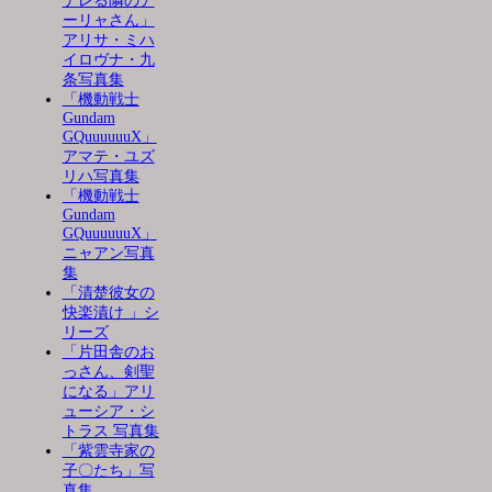
デレる隣のア
ーリャさん」
アリサ・ミハ
イロヴナ・九
条写真集
「機動戦士
Gundam
GQuuuuuuX」
アマテ・ユズ
リハ写真集
「機動戦士
Gundam
GQuuuuuuX」
ニャアン写真
集
「清楚彼女の
快楽漬け 」シ
リーズ
「片田舎のお
っさん、剣聖
になる」アリ
ューシア・シ
トラス 写真集
「紫雲寺家の
子〇たち」写
真集