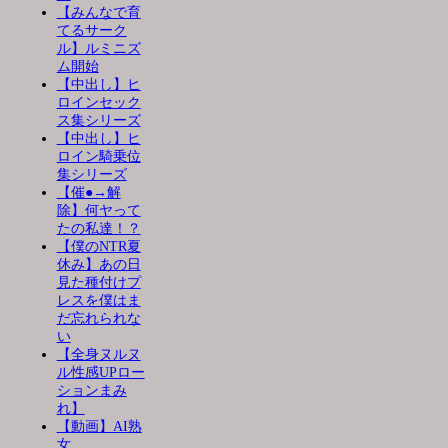
【みんなで育
てるサーク
ル】ルミニズ
ム開始
【中出し】ヒ
ロインセック
ス集シリーズ
【中出し】ヒ
ロイン騎乗位
集シリーズ
【催●→解
除】何ヤって
たの私達！？
【僕のNTR夏
休み】あの日
見た種付けプ
レスを僕はま
だ忘れられな
い
【全身ヌルヌ
ル性感UPロー
ションまみ
れ】
【動画】AI熟
女