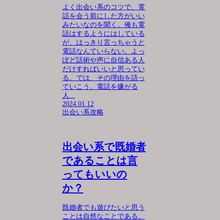
よく出会い系のコツで、電
話を会う前にした方がいい
みたいなのを聞く。俺も電
話はするようにはしている
が、はっきり言っちゃうと
電話なんていらない。よっ
ぽど話術や声に自信ある人
だけすればいいと思ってい
る。では、その理由を語っ
ていこう。電話を嫌がる
人...
2024.01.12
出会い系攻略
出会い系で既婚者
であることは言
ってもいいの
か？
既婚者でも遊びたいと思う
ことは自然なことである。