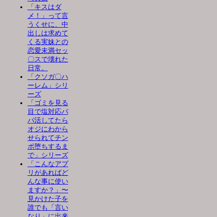
「キスはダ
メ！」って言
うくせに、中
出しは求めて
くる実妹との
恋愛未満セッ
〇スで壊れた
日常。
「クソガ〇ハ
ーレム」シリ
ーズ
「ゴミを見る
目で塩対応パ
パ活してたら
オジにわから
せられてチン
ポ堕ちするま
で」シリーズ
「こんなアプ
リがあればど
んな事に使い
ますか？」〜
見かけた子を
誰でも「言い
なり」に出来