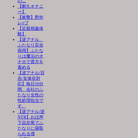
のこ
【耐久オナニ
ー】
【衝撃】野外
レ○プ
【近親相姦体
験】
【逆アナル、
ふたなり百合
両用】ふたな
りは魔法のオ
ナホで貴方を
責める
【逆アナル/百
合/女体化対
応】毎日10分
間、会社のふ
たなり女性の
性処理担当で
す。
【逆アナル/逆
NTR】おほ声
下品交尾でふ
たなりに寝取
られる僕