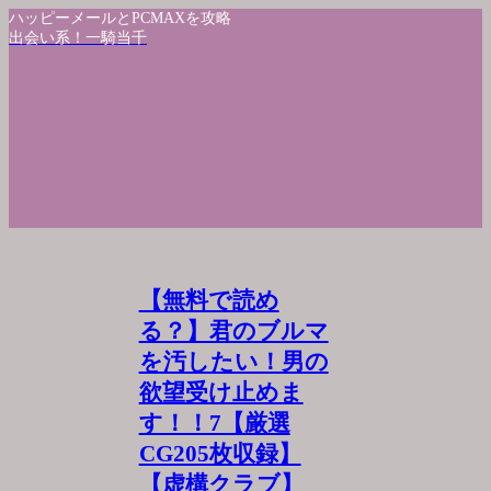
ハッピーメールとPCMAXを攻略
出会い系！一騎当千
【無料で読め
る？】君のブルマ
を汚したい！男の
欲望受け止めま
す！！7【厳選
CG205枚収録】
【虚構クラブ】