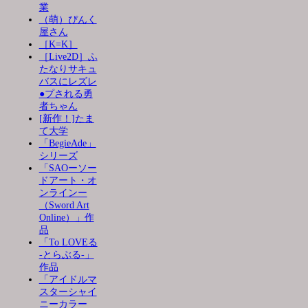
業
（萌）ぴんく
屋さん
［K=K］
［Live2D］ふ
たなりサキュ
バスにレズレ
●プされる勇
者ちゃん
[新作！]たま
て大学
「BegieAde」
シリーズ
「SAOーソー
ドアート・オ
ンラインー
（Sword Art
Online）」作
品
「To LOVEる
-とらぶる-」
作品
「アイドルマ
スターシャイ
ニーカラー