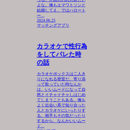
よな。俺もエマワトソンと
結婚してえ。ではハロート
ー...
2024.06.25
マッチングアプリ
カラオケで性行為
をしてバレた時
の話
カラオケボックスは二人き
りになれる密室だ。寄り添
って歌っていた時なんか
は、いいムードになって自
然とイチャイチャしはじめ
てしまうこともある。俺も
よく出会い系で知り合った
人とカラオケにいったりす
る。相手もその気だったり
するから、なんかいいムー
ド...