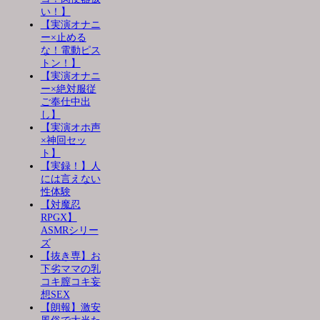
い！】
【実演オナニ
ー×止める
な！電動ピス
トン！】
【実演オナニ
ー×絶対服従
ご奉仕中出
し】
【実演オホ声
×神回セッ
ト】
【実録！】人
には言えない
性体験
【対魔忍
RPGX】
ASMRシリー
ズ
【抜き専】お
下劣ママの乳
コキ膣コキ妄
想SEX
【朗報】激安