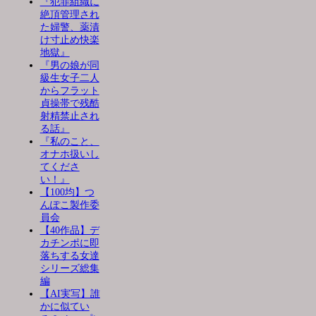
『犯罪組織に
絶頂管理され
た婦警、薬漬
け寸止め快楽
地獄』
『男の娘が同
級生女子二人
からフラット
貞操帯で残酷
射精禁止され
る話』
『私のこと、
オナホ扱いし
てくださ
い！』
【100均】つ
んぽこ製作委
員会
【40作品】デ
カチンポに即
落ちする女達
シリーズ総集
編
【AI実写】誰
かに似てい