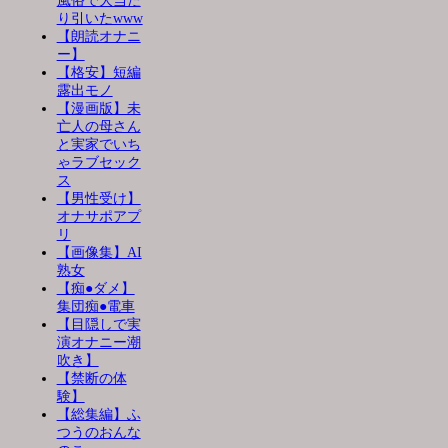
風俗で大当た
り引いたwww
【朗読オナニ
ー】
【格安】短編
露出モノ
【漫画版】未
亡人の母さん
と実家でいち
ゃラブセック
ス
【男性受け】
オナサポアプ
リ
【画像集】AI
熟女
【痴●ダメ】
集団痴●電車
【目隠しで実
演オナニー潮
吹き】
【禁断の体
験】
【総集編】ふ
つうのおんな