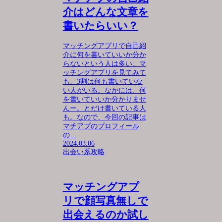
介はどんな文章を
書いたらいい？
マッチングアプリで自己紹
介に何を書いていいか分か
らないという人は多い。マ
ッチングアプリを見てみて
も、3割は何も書いていな
い人がいる。なかには、何
を書いていいか分かりませ
んー。とだけ書いている人
も。なので、今回の記事は
マチアプのプロフィール
の...
2024.03.06
出会い系攻略
マッチングアプ
リで顔写真無しで
出会えるのか試し