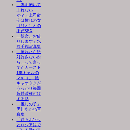
「妻を抱いて
くれない
か？」上司命
令は憧れの女
（ひと）との
不貞SEX
「彼女、お借
りします」水
原千鶴写真集
「挿れたら絶
対許さないか
ら」って言っ
てたカースト
1軍ギャルの
マ○コに、陰
キャオタクが
うっかり毎回
超特濃種付け
する話
「推しの子」
黒川あかね写
真集
「時々ボソッ
とロシア語で