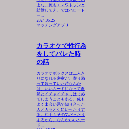
よな。俺もエマワトソンと
結婚してえ。ではハロート
ー...
2024.06.25
マッチングアプリ
カラオケで性行為
をしてバレた時
の話
カラオケボックスは二人き
りになれる密室だ。寄り添
って歌っていた時なんか
は、いいムードになって自
然とイチャイチャしはじめ
てしまうこともある。俺も
よく出会い系で知り合った
人とカラオケにいったりす
る。相手もその気だったり
するから、なんかいいムー
ド...