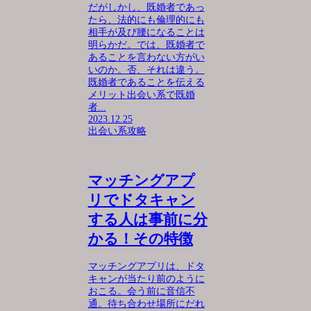
だがしかし、既婚者であっ
たら、法的にも倫理的にも
相手が及び腰になることは
明らかだ。では、既婚者で
あることを言わない方がい
いのか。否、それは違う。
既婚者であることを伝える
メリット出会い系で既婚
者...
2023.12.25
出会い系攻略
マッチングアプ
リでドタキャン
する人は事前に分
かる！その特徴
マッチングアプリは、ドタ
キャンが当たり前のように
おこる。会う前に音信不
通。待ち合わせ場所にだれ