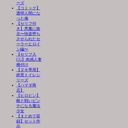
ーズ
【コミック】
透明人間にな
った俺
【セリフ付
き】悪魔に敗
北〜快楽堕ち
させられたセ
ーラーヒロイ
ン編〜
【セリフ入
CG】肉感人妻
種付け
【ヌキ専用】
絶景トイレシ
リーズ
【ハマダ商
店】
【ヒロピン】
敵と戦いピン
チになる魔法
少女
【まとめて収
録】セット作
品