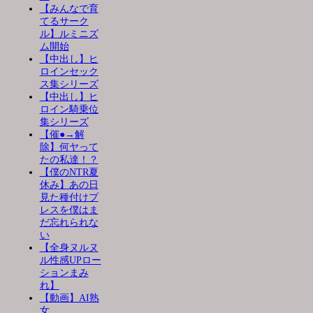
【みんなで育
てるサーク
ル】ルミニズ
ム開始
【中出し】ヒ
ロインセック
ス集シリーズ
【中出し】ヒ
ロイン騎乗位
集シリーズ
【催●→解
除】何ヤって
たの私達！？
【僕のNTR夏
休み】あの日
見た種付けプ
レスを僕はま
だ忘れられな
い
【全身ヌルヌ
ル性感UPロー
ションまみ
れ】
【動画】AI熟
女