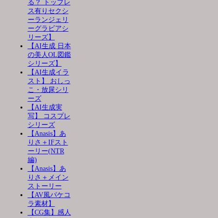
る？ トップレ
ス有りセクシ
ーランジェリ
ーグラビアシ
リーズ】
【AI生成 日本
の美人OL図鑑
シリーズ】
【AI生成イラ
スト】 おしっ
こ・放尿シリ
ーズ
【AI生成実
写】 コスプレ
シリーズ
【Anasis】あ
りさ＋IFスト
ーリー(NTR
編)
【Anasis】あ
りさ＋メイン
ストーリー
【AV風パケコ
ラ素材】
【CG集】感人