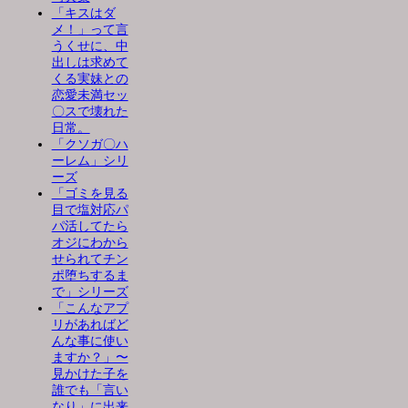
「キスはダ
メ！」って言
うくせに、中
出しは求めて
くる実妹との
恋愛未満セッ
〇スで壊れた
日常。
「クソガ〇ハ
ーレム」シリ
ーズ
「ゴミを見る
目で塩対応パ
パ活してたら
オジにわから
せられてチン
ポ堕ちするま
で」シリーズ
「こんなアプ
リがあればど
んな事に使い
ますか？」〜
見かけた子を
誰でも「言い
なり」に出来