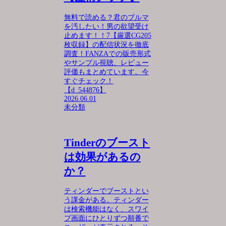
無料で読める？君のブルマ
を汚したい！男の欲望受け
止めます！！7【厳選CG205
枚収録】の配信状況を徹底
調査！FANZAでの販売形式
やサンプル視聴、レビュー
評価もまとめています。今
すぐチェック！
【d_544876】
2026.06.01
未分類
Tinderのブースト
は効果があるの
か？
ティンダーでブーストとい
う課金がある。ティンダー
は検索機能はなく、スワイ
プ画面にひとりずつ順番で