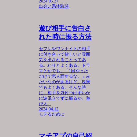
2024.05.27
出会い系体験談
遊び相手に告白さ
れた時に振る方法
セフレやワンナイトの相手
に付き合って欲しいと雰囲
気を出されることってあ
る。わりとよくある。ドラ
マとかでも、「1回やった
だけで恋人面するな。」み
たいなのがあるけど、現実
でもよくある。そんな時
に、相手を気付つけずいか
に波風立てずに振るか。遊
び人...
2024.04.12
モテるために
マチアプの自己紹