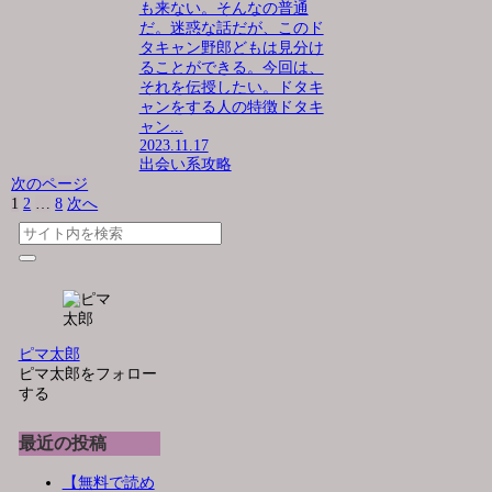
も来ない。そんなの普通
だ。迷惑な話だが、このド
タキャン野郎どもは見分け
ることができる。今回は、
それを伝授したい。ドタキ
ャンをする人の特徴ドタキ
ャン...
2023.11.17
出会い系攻略
次のページ
1
2
…
8
次へ
ピマ太郎
ピマ太郎をフォロー
する
最近の投稿
【無料で読め