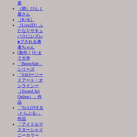
業
（萌）ぴんく
屋さん
［K=K］
［Live2D］ふ
たなりサキュ
バスにレズレ
●プされる勇
者ちゃん
[新作！]たま
て大学
「BegieAde」
シリーズ
「SAOーソー
ドアート・オ
ンラインー
（Sword Art
Online）」作
品
「To LOVEる
-とらぶる-」
作品
「アイドルマ
スターシャイ
ニーカラー