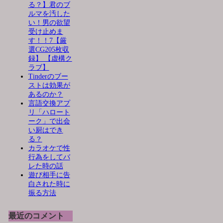
る？】君のブ
ルマを汚した
い！男の欲望
受け止めま
す！！7【厳
選CG205枚収
録】 【虚構ク
ラブ】
Tinderのブー
ストは効果が
あるのか？
言語交換アプ
リ「ハロート
ーク」で出会
い厨はでき
る？
カラオケで性
行為をしてバ
レた時の話
遊び相手に告
白された時に
振る方法
最近のコメント