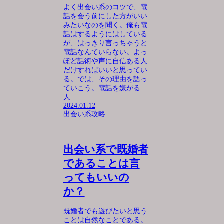
よく出会い系のコツで、電
話を会う前にした方がいい
みたいなのを聞く。俺も電
話はするようにはしている
が、はっきり言っちゃうと
電話なんていらない。よっ
ぽど話術や声に自信ある人
だけすればいいと思ってい
る。では、その理由を語っ
ていこう。電話を嫌がる
人...
2024.01.12
出会い系攻略
出会い系で既婚者
であることは言
ってもいいの
か？
既婚者でも遊びたいと思う
ことは自然なことである。