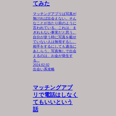
てみた
マッチングアプリは写真が
無ければ出会えない。そん
なことが当たり前のように
言われている。これは、ま
ぎれもない事実だと思う。
自分が使う時に写真を載せ
ていない人は無視するし、
相手をするにしても適当に
あしらう。写真無しで出会
えるのは、お金が発生す
る...
2024.02.02
出会い系攻略
マッチングアプ
リで電話はしなく
てもいいという
話