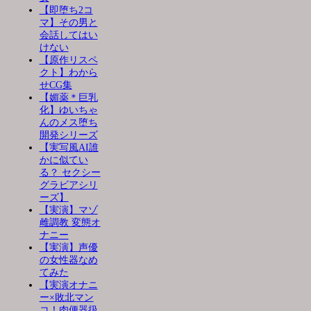
【即堕ち2コ
マ】その男と
会話してはい
けない
【原作リスペ
クト】わから
せCG集
【媚薬＊巨乳
化】ゆいちゃ
んのメス堕ち
開発シリーズ
【実写風AI誰
かに似てい
る？ セクシー
グラビアシリ
ーズ】
【実演】マゾ
雌調教 変態オ
ナニー
【実演】声優
の女性器なめ
てみた
【実演オナニ
ー×敗北マン
コ！肉便器扱