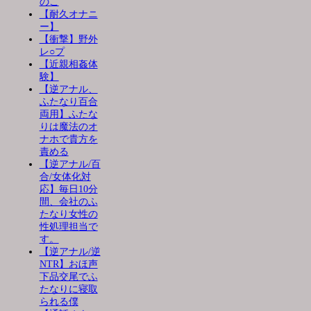
のこ
【耐久オナニ
ー】
【衝撃】野外
レ○プ
【近親相姦体
験】
【逆アナル、
ふたなり百合
両用】ふたな
りは魔法のオ
ナホで貴方を
責める
【逆アナル/百
合/女体化対
応】毎日10分
間、会社のふ
たなり女性の
性処理担当で
す。
【逆アナル/逆
NTR】おほ声
下品交尾でふ
たなりに寝取
られる僕