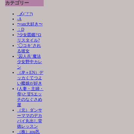
カテゴリー
_〆(´?`?)
-A
〜sm大好き〜
：D
?少女図鑑?ロ
リスタイル?
’◯コキ’され
る彼女
’囚人兵’魔法
少女野中カレ
ン
（JP＋EN）デ
ッカくてつよ
い艦娘が好き
(人妻・主婦・
母)と甘Sエッ
チのなぐさめ
屋
（元）ダンサ
ーママのデカ
パイ丸出し背
徳レッスン
（株）zou乳