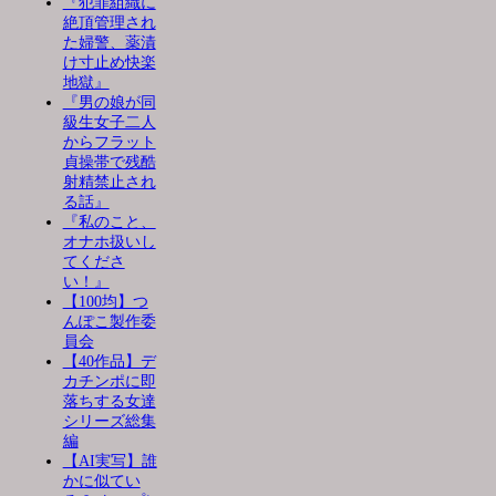
『犯罪組織に
絶頂管理され
た婦警、薬漬
け寸止め快楽
地獄』
『男の娘が同
級生女子二人
からフラット
貞操帯で残酷
射精禁止され
る話』
『私のこと、
オナホ扱いし
てくださ
い！』
【100均】つ
んぽこ製作委
員会
【40作品】デ
カチンポに即
落ちする女達
シリーズ総集
編
【AI実写】誰
かに似てい