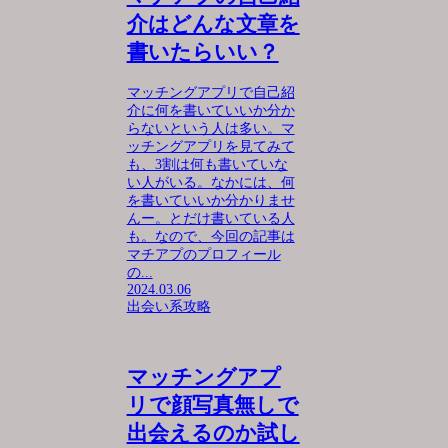
介はどんな文章を
書いたらいい？
マッチングアプリで自己紹
介に何を書いていいか分か
らないという人は多い。マ
ッチングアプリを見てみて
も、3割は何も書いていな
い人がいる。なかには、何
を書いていいか分かりませ
んー。とだけ書いている人
も。なので、今回の記事は
マチアプのプロフィール
の...
2024.03.06
出会い系攻略
マッチングアプ
リで顔写真無しで
出会えるのか試し