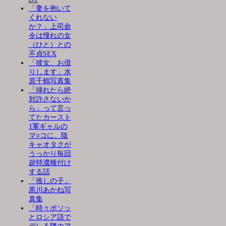
「妻を抱いて
くれない
か？」上司命
令は憧れの女
（ひと）との
不貞SEX
「彼女、お借
りします」水
原千鶴写真集
「挿れたら絶
対許さないか
ら」って言っ
てたカースト
1軍ギャルの
マ○コに、陰
キャオタクが
うっかり毎回
超特濃種付け
する話
「推しの子」
黒川あかね写
真集
「時々ボソッ
とロシア語で