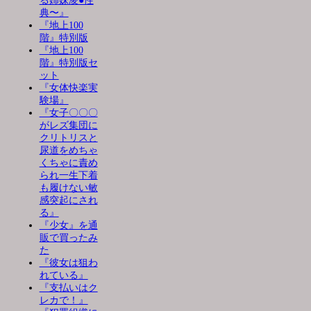
る姉妹凌●性
典〜』
『地上100
階』特別版
『地上100
階』特別版セ
ット
『女体快楽実
験場』
『女子〇〇〇
がレズ集団に
クリトリスと
尿道をめちゃ
くちゃに責め
られ一生下着
も履けない敏
感突起にされ
る』
『少女』を通
販で買ったみ
た
『彼女は狙わ
れている』
『支払いはク
レカで！』