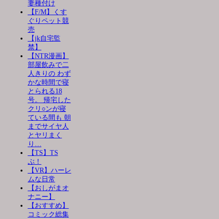
妻種付け
【F/M】くす
ぐりペット競
売
【jk自宅監
禁】
【NTR漫画】
部屋飲みで二
人きりの わず
かな時間で寝
とられる18
号。 帰宅した
クリ○ンが寝
ている間も 朝
までサイヤ人
とヤリまく
り…
【TS】TS
ぶ！
【VR】ハーレ
ムな日常
【おしがまオ
ナニー】
【おすすめ】
コミック総集