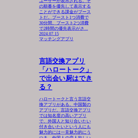
ユーザーが表示される。そ
の順番を優先して表示する
ことができる課金がブース
トだ。ブースト1つ消費で
30分間、ブースト2つ消費
で2時間の優先表示がさ...
2024.07.15
マッチングアプリ
言語交換アプリ
「ハロートーク」
で出会い厨はでき
る？
ハロートークと言う言語交
換アプリがある。中国製の
アプリだ。言語交換アプリ
では知名度の高いアプリ
で、外国人と知り合いたい
付き合いたいという人にも
魅力的には一見魅力的にう
つる。外国人の恋人欲しい