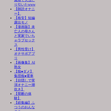
風俗で大当た
り引いたwww
【朗読オナニ
ー】
【格安】短編
露出モノ
【漫画版】未
亡人の母さん
と実家でいち
ゃラブセック
ス
【男性受け】
オナサポアプ
リ
【画像集】AI
熟女
【痴●ダメ】
集団痴●電車
【目隠しで実
演オナニー潮
吹き】
【禁断の体
験】
【総集編】ふ
つうのおんな