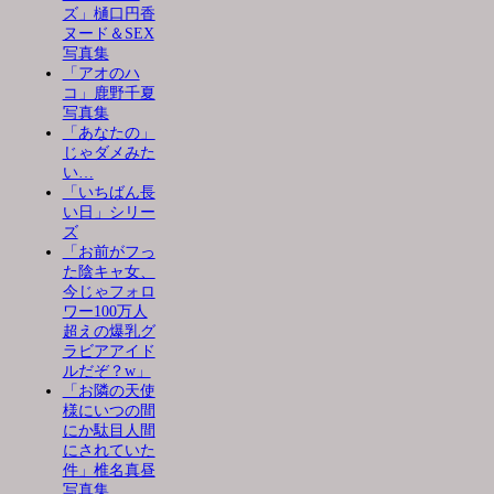
ズ」樋口円香
ヌード＆SEX
写真集
「アオのハ
コ」鹿野千夏
写真集
「あなたの」
じゃダメみた
い…
「いちばん長
い日」シリー
ズ
「お前がフっ
た陰キャ女、
今じゃフォロ
ワー100万人
超えの爆乳グ
ラビアアイド
ルだぞ？w」
「お隣の天使
様にいつの間
にか駄目人間
にされていた
件」椎名真昼
写真集