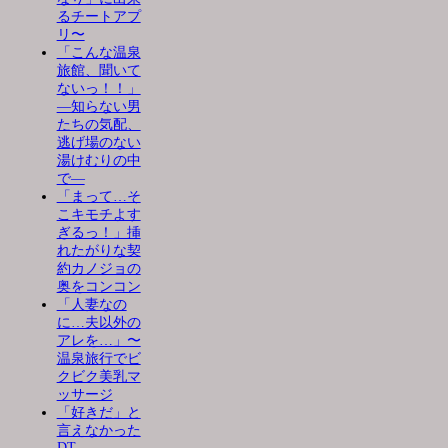
るチートアプ
リ〜
「こんな温泉
旅館、聞いて
ないっ！！」
―知らない男
たちの気配、
逃げ場のない
湯けむりの中
で―
「まって…そ
こキモチよす
ぎるっ！」挿
れたがりな契
約カノジョの
奥をコンコン
「人妻なの
に…夫以外の
アレを…」〜
温泉旅行でビ
クビク美乳マ
ッサージ
「好きだ」と
言えなかった
DT