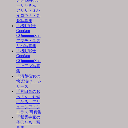
デレる隣のア
ーリャさん」
アリサ・ミハ
イロヴナ・九
条写真集
「機動戦士
Gundam
GQuuuuuuX」
アマテ・ユズ
リハ写真集
「機動戦士
Gundam
GQuuuuuuX」
ニャアン写真
集
「清楚彼女の
快楽漬け 」シ
リーズ
「片田舎のお
っさん、剣聖
になる」アリ
ューシア・シ
トラス 写真集
「紫雲寺家の
子〇たち」写
真集