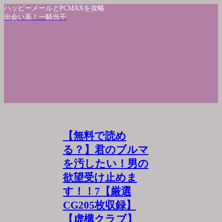
ハッピーメールとPCMAXを攻略
出会い系！一騎当千
【無料で読め
る？】君のブルマ
を汚したい！男の
欲望受け止めま
す！！7【厳選
CG205枚収録】
【虚構クラブ】