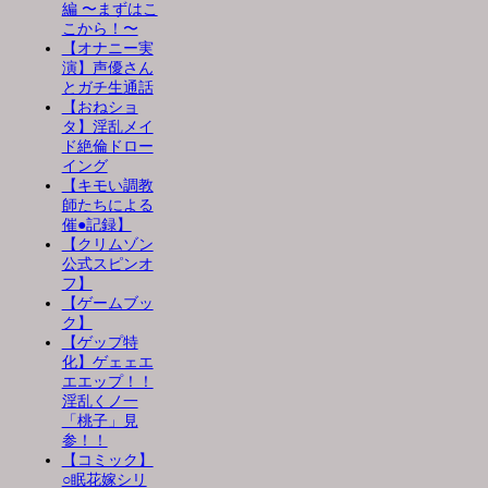
編 〜まずはこ
こから！〜
【オナニー実
演】声優さん
とガチ生通話
【おねショ
タ】淫乱メイ
ド絶倫ドロー
イング
【キモい調教
師たちによる
催●記録】
【クリムゾン
公式スピンオ
フ】
【ゲームブッ
ク】
【ゲップ特
化】ゲェェエ
エエップ！！
淫乱くノ一
「桃子」見
参！！
【コミック】
○眠花嫁シリ