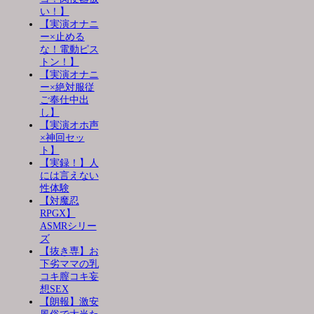
い！】
【実演オナニ
ー×止める
な！電動ピス
トン！】
【実演オナニ
ー×絶対服従
ご奉仕中出
し】
【実演オホ声
×神回セッ
ト】
【実録！】人
には言えない
性体験
【対魔忍
RPGX】
ASMRシリー
ズ
【抜き専】お
下劣ママの乳
コキ膣コキ妄
想SEX
【朗報】激安