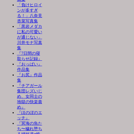
「負けヒロイ
ンが多すぎ
る！」八奈見
杏菜写真集
「黒岩メダカ
に私の可愛い
が通じない」
川井モナ写真
集
『7日間の寝
取らせ記録』
『おっぱい』
作品集
『お尻』作品
集
『チアガール
集団レズいじ
め、女同士の
地獄の快楽責
め』
『ほのぼのエ
ッチ』
『冥海の魚た
ち〜穢れ堕ち