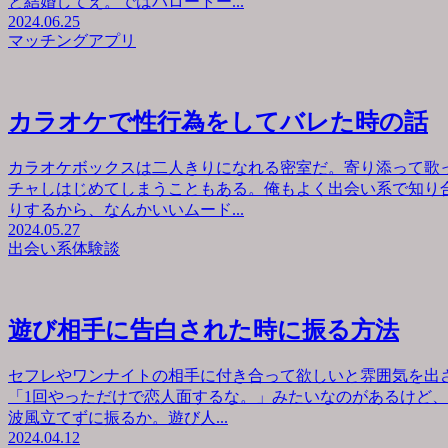
と結婚してえ。ではハロートー...
2024.06.25
マッチングアプリ
カラオケで性行為をしてバレた時の話
カラオケボックスは二人きりになれる密室だ。寄り添って歌
チャしはじめてしまうこともある。俺もよく出会い系で知り
りするから、なんかいいムード...
2024.05.27
出会い系体験談
遊び相手に告白された時に振る方法
セフレやワンナイトの相手に付き合って欲しいと雰囲気を出
「1回やっただけで恋人面するな。」みたいなのがあるけど
波風立てずに振るか。遊び人...
2024.04.12