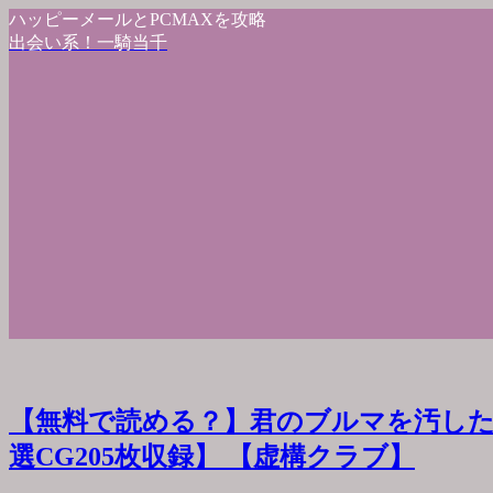
ハッピーメールとPCMAXを攻略
出会い系！一騎当千
【無料で読める？】君のブルマを汚した
選CG205枚収録】 【虚構クラブ】