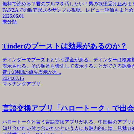
無料で読める？君のブルマを汚したい！男の欲望受け止めます
FANZAでの販売形式やサンプル視聴、レビュー評価もまとめて
2026.06.01
未分類
Tinderのブーストは効果があるのか？
ティンダーでブーストという課金がある。ティンダーは検索
表示される。その順番を優先して表示することができる課金が
費で2時間の優先表示がさ...
2024.07.15
マッチングアプリ
言語交換アプリ「ハロートーク」で出
ハロートークと言う言語交換アプリがある。中国製のアプリ
知り合いたい付き合いたいという人にも魅力的には一見魅力