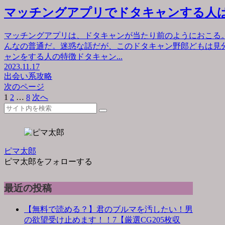
マッチングアプリでドタキャンする人
マッチングアプリは、ドタキャンが当たり前のようにおこる
んなの普通だ。迷惑な話だが、このドタキャン野郎どもは見
ャンをする人の特徴ドタキャン...
2023.11.17
出会い系攻略
次のページ
1
2
…
8
次へ
ピマ太郎
ピマ太郎をフォローする
最近の投稿
【無料で読める？】君のブルマを汚したい！男
の欲望受け止めます！！7【厳選CG205枚収