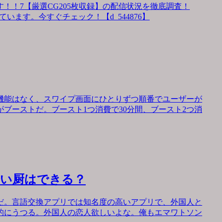
！！7【厳選CG205枚収録】の配信状況を徹底調査！
います。今すぐチェック！【d_544876】
機能はなく、スワイプ画面にひとりずつ順番でユーザーが
ブーストだ。ブースト1つ消費で30分間、ブースト2つ消
会い厨はできる？
だ。言語交換アプリでは知名度の高いアプリで、外国人と
的にうつる。外国人の恋人欲しいよな。俺もエマワトソン