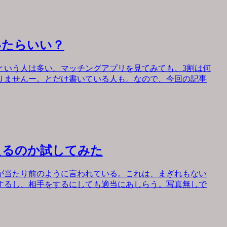
いたらいい？
という人は多い。マッチングアプリを見てみても、3割は何
りませんー。とだけ書いている人も。なので、今回の記事
えるのか試してみた
が当たり前のように言われている。これは、まぎれもない
するし、相手をするにしても適当にあしらう。写真無しで