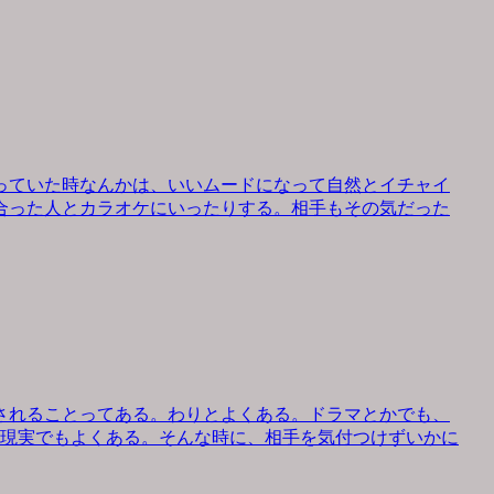
っていた時なんかは、いいムードになって自然とイチャイ
合った人とカラオケにいったりする。相手もその気だった
されることってある。わりとよくある。ドラマとかでも、
、現実でもよくある。そんな時に、相手を気付つけずいかに