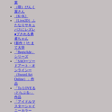
業
（萌）ぴんく
屋さん
［K=K］
［Live2D］ふ
たなりサキュ
バスにレズレ
●プされる勇
者ちゃん
[新作！]たま
て大学
「BegieAde」
シリーズ
「SAOーソー
ドアート・オ
ンラインー
（Sword Art
Online）」作
品
「To LOVEる
-とらぶる-」
作品
「アイドルマ
スターシャイ
ニーカラー