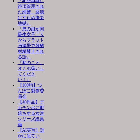
『犯罪組織に
絶頂管理され
た婦警、薬漬
け寸止め快楽
地獄』
『男の娘が同
級生女子二人
からフラット
貞操帯で残酷
射精禁止され
る話』
『私のこと、
オナホ扱いし
てくださ
い！』
【100均】つ
んぽこ製作委
員会
【40作品】デ
カチンポに即
落ちする女達
シリーズ総集
編
【AI実写】誰
かに似てい