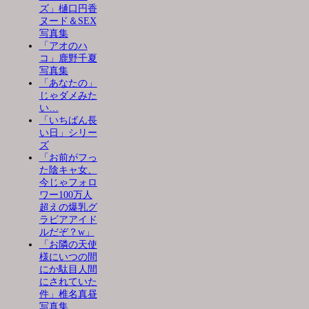
ズ」樋口円香
ヌード＆SEX
写真集
「アオのハ
コ」鹿野千夏
写真集
「あなたの」
じゃダメみた
い…
「いちばん長
い日」シリー
ズ
「お前がフっ
た陰キャ女、
今じゃフォロ
ワー100万人
超えの爆乳グ
ラビアアイド
ルだぞ？w」
「お隣の天使
様にいつの間
にか駄目人間
にされていた
件」椎名真昼
写真集