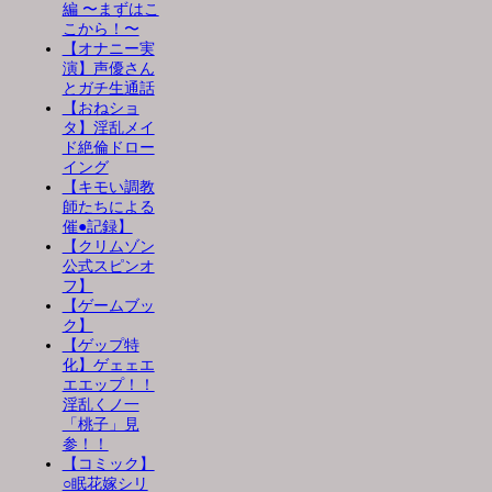
編 〜まずはこ
こから！〜
【オナニー実
演】声優さん
とガチ生通話
【おねショ
タ】淫乱メイ
ド絶倫ドロー
イング
【キモい調教
師たちによる
催●記録】
【クリムゾン
公式スピンオ
フ】
【ゲームブッ
ク】
【ゲップ特
化】ゲェェエ
エエップ！！
淫乱くノ一
「桃子」見
参！！
【コミック】
○眠花嫁シリ