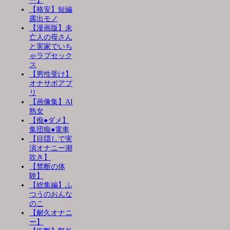
ー】
【格安】短編
露出モノ
【漫画版】未
亡人の母さん
と実家でいち
ゃラブセック
ス
【男性受け】
オナサポアプ
リ
【画像集】AI
熟女
【痴●ダメ】
集団痴●電車
【目隠しで実
演オナニー潮
吹き】
【禁断の体
験】
【総集編】ふ
つうのおんな
のこ
【耐久オナニ
ー】