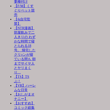
妻種付け
【F/M】くす
ぐりペット競
売
【jk自宅監
禁】
【NTR漫画】
部屋飲みで二
人きりの わず
かな時間で寝
とられる18
号。 帰宅した
クリ○ンが寝
ている間も 朝
までサイヤ人
とヤリまく
り…
【TS】TS
ぶ！
【VR】ハーレ
ムな日常
【おしがまオ
ナニー】
【おすすめ】
コミック総集