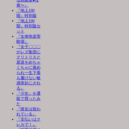
る姉妹凌●性
典〜』
『地上100
階』特別版
『地上100
階』特別版セ
ット
『女体快楽実
験場』
『女子〇〇〇
がレズ集団に
クリトリスと
尿道をめちゃ
くちゃに責め
られ一生下着
も履けない敏
感突起にされ
る』
『少女』を通
販で買ったみ
た
『彼女は狙わ
れている』
『支払いはク
レカで！』