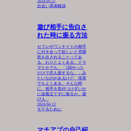
2024.05.27
出会い系体験談
遊び相手に告白さ
れた時に振る方法
セフレやワンナイトの相手
に付き合って欲しいと雰囲
気を出されることってあ
る。わりとよくある。ドラ
マとかでも、「1回やった
だけで恋人面するな。」み
たいなのがあるけど、現実
でもよくある。そんな時
に、相手を気付つけずいか
に波風立てずに振るか。遊
び人...
2024.04.12
モテるために
マチアプの自己紹