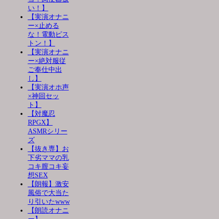
い！】
【実演オナニ
ー×止める
な！電動ピス
トン！】
【実演オナニ
ー×絶対服従
ご奉仕中出
し】
【実演オホ声
×神回セッ
ト】
【対魔忍
RPGX】
ASMRシリー
ズ
【抜き専】お
下劣ママの乳
コキ膣コキ妄
想SEX
【朗報】激安
風俗で大当た
り引いたwww
【朗読オナニ