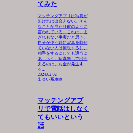
てみた
マッチングアプリは写真が
無ければ出会えない。そん
なことが当たり前のように
言われている。これは、ま
ぎれもない事実だと思う。
自分が使う時に写真を載せ
ていない人は無視するし、
相手をするにしても適当に
あしらう。写真無しで出会
えるのは、お金が発生す
る...
2024.02.02
出会い系攻略
マッチングアプ
リで電話はしなく
てもいいという
話