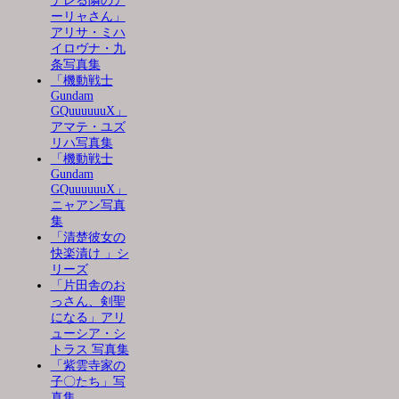
デレる隣のア
ーリャさん」
アリサ・ミハ
イロヴナ・九
条写真集
「機動戦士
Gundam
GQuuuuuuX」
アマテ・ユズ
リハ写真集
「機動戦士
Gundam
GQuuuuuuX」
ニャアン写真
集
「清楚彼女の
快楽漬け 」シ
リーズ
「片田舎のお
っさん、剣聖
になる」アリ
ューシア・シ
トラス 写真集
「紫雲寺家の
子〇たち」写
真集