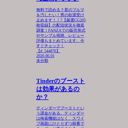
無料で読める？君のブルマ
を汚したい！男の欲望受け
止めます！！7【厳選CG205
枚収録】の配信状況を徹底
調査！FANZAでの販売形式
やサンプル視聴、レビュー
評価もまとめています。今
すぐチェック！
【d_544876】
2026.06.01
未分類
Tinderのブースト
は効果があるの
か？
ティンダーでブーストとい
う課金がある。ティンダー
は検索機能はなく、スワイ
プ画面にひとりずつ順番で