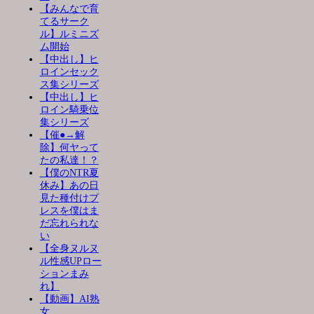
【みんなで育
てるサーク
ル】ルミニズ
ム開始
【中出し】ヒ
ロインセック
ス集シリーズ
【中出し】ヒ
ロイン騎乗位
集シリーズ
【催●→解
除】何ヤって
たの私達！？
【僕のNTR夏
休み】あの日
見た種付けプ
レスを僕はま
だ忘れられな
い
【全身ヌルヌ
ル性感UPロー
ションまみ
れ】
【動画】AI熟
女