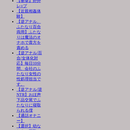
【衝撃】野外
レ○プ
【近親相姦体
験】
【逆アナル、
ふたなり百合
両用】ふたな
りは魔法のオ
ナホで貴方を
責める
【逆アナル/百
合/女体化対
応】毎日10分
間、会社のふ
たなり女性の
性処理担当で
す。
【逆アナル/逆
NTR】おほ声
下品交尾でふ
たなりに寝取
られる僕
【通話オナニ
ー】
【選択】幼な