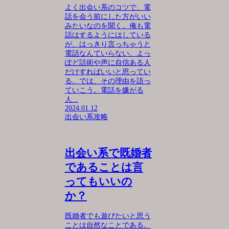
よく出会い系のコツで、電
話を会う前にした方がいい
みたいなのを聞く。俺も電
話はするようにはしている
が、はっきり言っちゃうと
電話なんていらない。よっ
ぽど話術や声に自信ある人
だけすればいいと思ってい
る。では、その理由を語っ
ていこう。電話を嫌がる
人...
2024.01.12
出会い系攻略
出会い系で既婚者
であることは言
ってもいいの
か？
既婚者でも遊びたいと思う
ことは自然なことである。