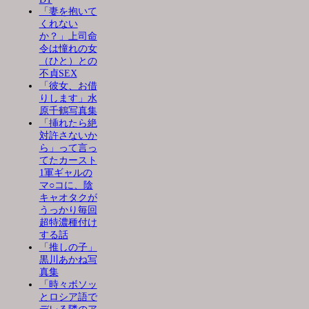
「妻を抱いて
くれない
か？」上司命
令は憧れの女
（ひと）との
不貞SEX
「彼女、お借
りします」水
原千鶴写真集
「挿れたら絶
対許さないか
ら」って言っ
てたカースト
1軍ギャルの
マ○コに、陰
キャオタクが
うっかり毎回
超特濃種付け
する話
「推しの子」
黒川あかね写
真集
「時々ボソッ
とロシア語で