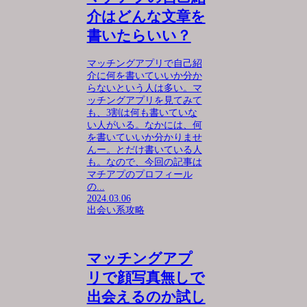
介はどんな文章を
書いたらいい？
マッチングアプリで自己紹
介に何を書いていいか分か
らないという人は多い。マ
ッチングアプリを見てみて
も、3割は何も書いていな
い人がいる。なかには、何
を書いていいか分かりませ
んー。とだけ書いている人
も。なので、今回の記事は
マチアプのプロフィール
の...
2024.03.06
出会い系攻略
マッチングアプ
リで顔写真無しで
出会えるのか試し