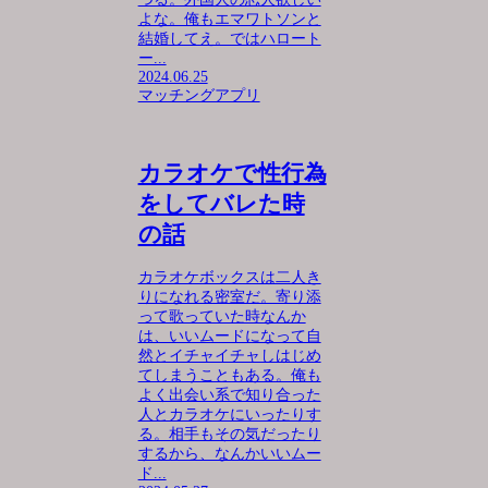
よな。俺もエマワトソンと
結婚してえ。ではハロート
ー...
2024.06.25
マッチングアプリ
カラオケで性行為
をしてバレた時
の話
カラオケボックスは二人き
りになれる密室だ。寄り添
って歌っていた時なんか
は、いいムードになって自
然とイチャイチャしはじめ
てしまうこともある。俺も
よく出会い系で知り合った
人とカラオケにいったりす
る。相手もその気だったり
するから、なんかいいムー
ド...