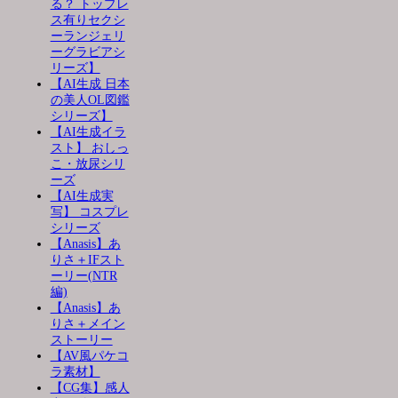
る？ トップレ
ス有りセクシ
ーランジェリ
ーグラビアシ
リーズ】
【AI生成 日本
の美人OL図鑑
シリーズ】
【AI生成イラ
スト】 おしっ
こ・放尿シリ
ーズ
【AI生成実
写】 コスプレ
シリーズ
【Anasis】あ
りさ＋IFスト
ーリー(NTR
編)
【Anasis】あ
りさ＋メイン
ストーリー
【AV風パケコ
ラ素材】
【CG集】感人