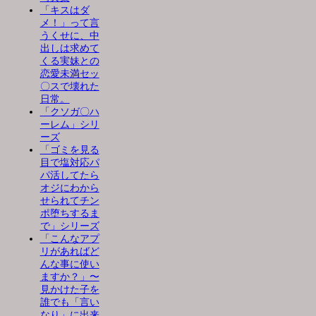
「キスはダ
メ！」って言
うくせに、中
出しは求めて
くる実妹との
恋愛未満セッ
〇スで壊れた
日常。
「クソガ〇ハ
ーレム」シリ
ーズ
「ゴミを見る
目で塩対応パ
パ活してたら
オジにわから
せられてチン
ポ堕ちするま
で」シリーズ
「こんなアプ
リがあればど
んな事に使い
ますか？」〜
見かけた子を
誰でも「言い
なり」に出来