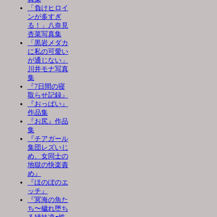
「負けヒロイ
ンが多すぎ
る！」八奈見
杏菜写真集
「黒岩メダカ
に私の可愛い
が通じない」
川井モナ写真
集
『7日間の寝
取らせ記録』
『おっぱい』
作品集
『お尻』作品
集
『チアガール
集団レズいじ
め、女同士の
地獄の快楽責
め』
『ほのぼのエ
ッチ』
『冥海の魚た
ち〜穢れ堕ち