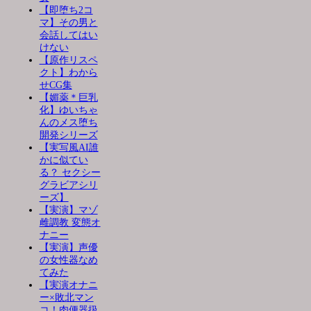
【即堕ち2コ
マ】その男と
会話してはい
けない
【原作リスペ
クト】わから
せCG集
【媚薬＊巨乳
化】ゆいちゃ
んのメス堕ち
開発シリーズ
【実写風AI誰
かに似てい
る？ セクシー
グラビアシリ
ーズ】
【実演】マゾ
雌調教 変態オ
ナニー
【実演】声優
の女性器なめ
てみた
【実演オナニ
ー×敗北マン
コ！肉便器扱