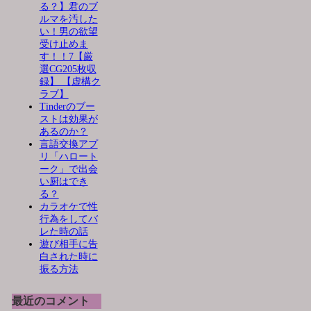
る？】君のブ
ルマを汚した
い！男の欲望
受け止めま
す！！7【厳
選CG205枚収
録】 【虚構ク
ラブ】
Tinderのブー
ストは効果が
あるのか？
言語交換アプ
リ「ハロート
ーク」で出会
い厨はでき
る？
カラオケで性
行為をしてバ
レた時の話
遊び相手に告
白された時に
振る方法
最近のコメント