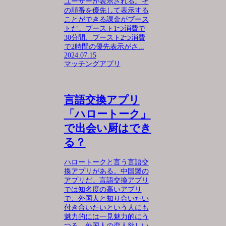
ユーザーが表示される。そ
の順番を優先して表示する
ことができる課金がブース
トだ。ブースト1つ消費で
30分間、ブースト2つ消費
で2時間の優先表示がさ...
2024.07.15
マッチングアプリ
言語交換アプリ
「ハロートーク」
で出会い厨はでき
る？
ハロートークと言う言語交
換アプリがある。中国製の
アプリだ。言語交換アプリ
では知名度の高いアプリ
で、外国人と知り合いたい
付き合いたいという人にも
魅力的には一見魅力的にう
つる。外国人の恋人欲しい