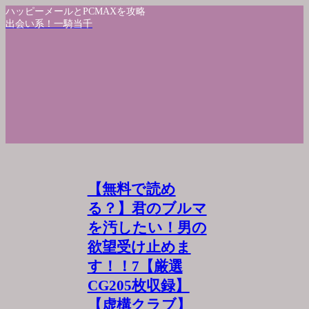
ハッピーメールとPCMAXを攻略
出会い系！一騎当千
【無料で読め
る？】君のブルマ
を汚したい！男の
欲望受け止めま
す！！7【厳選
CG205枚収録】
【虚構クラブ】