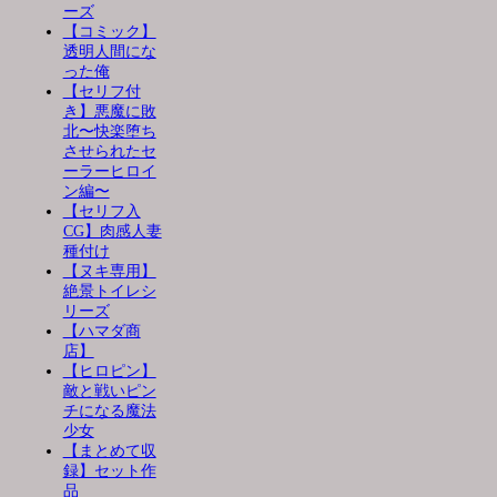
ーズ
【コミック】
透明人間にな
った俺
【セリフ付
き】悪魔に敗
北〜快楽堕ち
させられたセ
ーラーヒロイ
ン編〜
【セリフ入
CG】肉感人妻
種付け
【ヌキ専用】
絶景トイレシ
リーズ
【ハマダ商
店】
【ヒロピン】
敵と戦いピン
チになる魔法
少女
【まとめて収
録】セット作
品