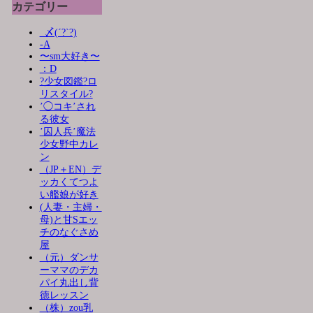
カテゴリー
_〆(´?`?)
-A
〜sm大好き〜
：D
?少女図鑑?ロ
リスタイル?
’◯コキ’され
る彼女
’囚人兵’魔法
少女野中カレ
ン
（JP＋EN）デ
ッカくてつよ
い艦娘が好き
(人妻・主婦・
母)と甘Sエッ
チのなぐさめ
屋
（元）ダンサ
ーママのデカ
パイ丸出し背
徳レッスン
（株）zou乳