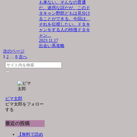
も来ない。そんなの普通
だ。迷惑な話だが、このド
タキャン野郎どもは見分け
ることができる。今回は、
それを伝授したい。ドタキ
ャンをする人の特徴ドタキ
ャン...
2023.11.17
出会い系攻略
次のページ
1
2
…
8
次へ
ピマ太郎
ピマ太郎をフォロー
する
最近の投稿
【無料で読め