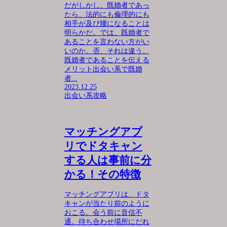
だがしかし、既婚者であっ
たら、法的にも倫理的にも
相手が及び腰になることは
明らかだ。では、既婚者で
あることを言わない方がい
いのか。否、それは違う。
既婚者であることを伝える
メリット出会い系で既婚
者...
2023.12.25
出会い系攻略
マッチングアプ
リでドタキャン
する人は事前に分
かる！その特徴
マッチングアプリは、ドタ
キャンが当たり前のように
おこる。会う前に音信不
通。待ち合わせ場所にだれ