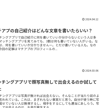
2024.04.12
チアプの自己紹介はどんな文章を書いたらいい？
チングアプリで自己紹介に何を書いていいか分からないという人は多
マッチングアプリを見てみても、3割は何も書いていない人がいる。な
は、何を書いていいか分かりませんー。とだけ書いている人も。なの
今回の記事はマチアプのプロフィールの...
2024.03.06
ッチングアプリで顔写真無しで出会えるのか試して
た
チングアプリは写真が無ければ出会えない。そんなことが当たり前のよ
言われている。これは、まぎれもない事実だと思う。自分が使う時に写
載せていない人は無視するし、相手をするにしても適当にあしらう。写
しで出会えるのは、お金が発生する...