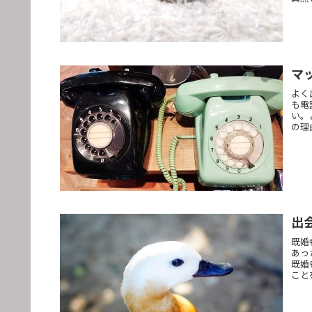
マ
よく
も電
い。
の理
出
既婚
あっ
既婚
こと