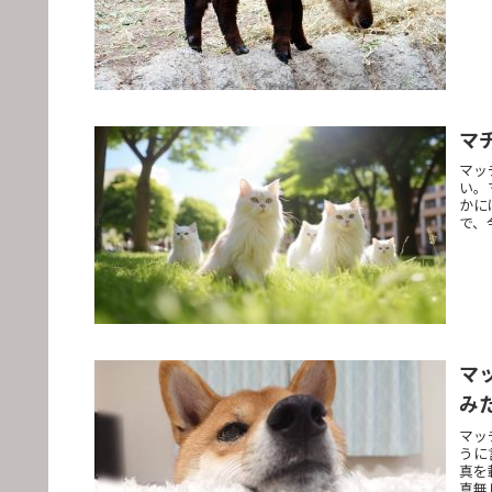
マ
マッ
い。
かに
で、
マ
み
マッ
うに
真を
真無