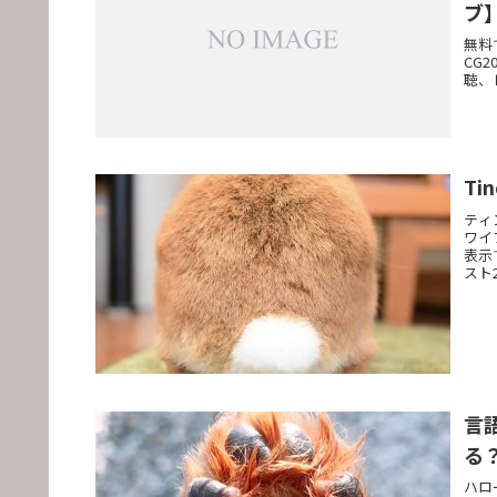
ブ
無料
CG
聴、
T
ティ
ワイ
表示
スト
言
る
ハロ