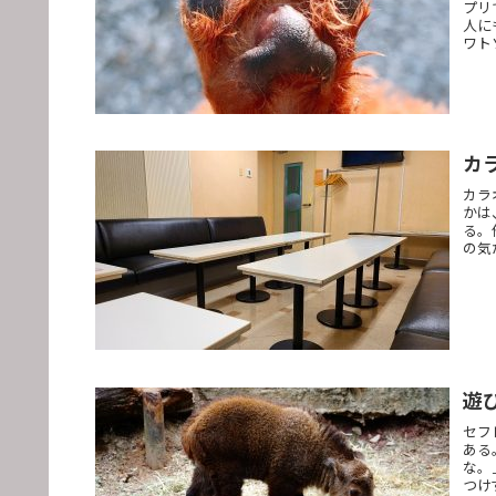
プリ
人に
ワト
カ
カラ
かは
る。
の気
遊
セフ
ある
な。
つけ