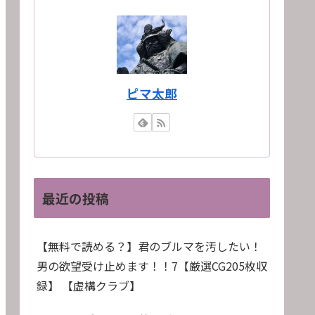
ピマ太郎
最近の投稿
【無料で読める？】君のブルマを汚したい！
男の欲望受け止めます！！7【厳選CG205枚収
録】 【虚構クラブ】