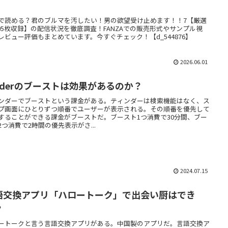
】
で読める？君のブルマを汚したい！男の欲望受け止めます！！7【厳選
205枚収録】の配信状況を徹底調査！FANZAでの販売形式やサンプル視
レビュー評価もまとめています。今すぐチェック！【d_544876】
2026.06.01
inderのブーストは効果があるのか？
ンダーでブーストという課金がある。ティンダーは検索機能はなく、ス
プ画面にひとりずつ順番でユーザーが表示される。その順番を優先して
することができる課金がブーストだ。ブースト1つ消費で30分間、ブー
2つ消費で2時間の優先表示がさ...
2024.07.15
語交換アプリ「ハロートーク」で出会い厨はでき
？
ートークと言う言語交換アプリがある。中国製のアプリだ。言語交換ア