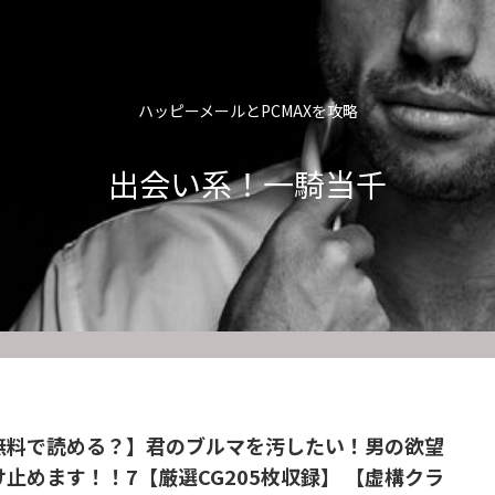
ハッピーメールとPCMAXを攻略
出会い系！一騎当千
無料で読める？】君のブルマを汚したい！男の欲望
け止めます！！7【厳選CG205枚収録】 【虚構クラ