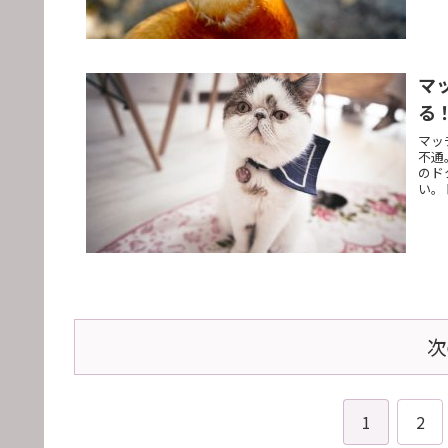
マ
る
マッ
不通
のド
い。
次
1
2