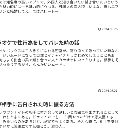
では知名度の高いアプリで、外国人と知り合いたい付き合いたいという
も魅力的には一見魅力的にうつる。外国人の恋人欲しいよな。俺もエマ
ソンと結婚してえ。ではハロートー...
2024.06.25
ラオケで性行為をしてバレた時の話
オケボックスは二人きりになれる密室だ。寄り添って歌っていた時なん
、いいムードになって自然とイチャイチャしはじめてしまうこともあ
俺もよく出会い系で知り合った人とカラオケにいったりする。相手もそ
だったりするから、なんかいいムード...
2024.05.27
び相手に告白された時に振る方法
レやワンナイトの相手に付き合って欲しいと雰囲気を出されることって
。わりとよくある。ドラマとかでも、「1回やっただけで恋人面する
」みたいなのがあるけど、現実でもよくある。そんな時に、相手を気付
ずいかに波風立てずに振るか。遊び人...