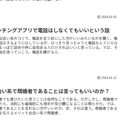
2024.02.02
ッチングアプリで電話はしなくてもいいという話
出会い系のコツで、電話を会う前にした方がいいみたいなのを聞く。俺
話はするようにはしているが、はっきり言っちゃうと電話なんていらな
よっぽど話術や声に自信ある人だけすればいいと思っている。では、そ
由を語っていこう。電話を嫌がる人...
2024.01.12
会い系で既婚者であることは言ってもいいのか？
者でも遊びたいと思うことは自然なことである。だがしかし、既婚者で
たら、法的にも倫理的にも相手が及び腰になることは明らかだ。では、
者であることを言わない方がいいのか。否、それは違う。既婚者である
を伝えるメリット出会い系で既婚者...