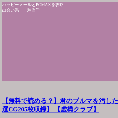
ハッピーメールとPCMAXを攻略
出会い系！一騎当千
【無料で読める？】君のブルマを汚した
選CG205枚収録】 【虚構クラブ】