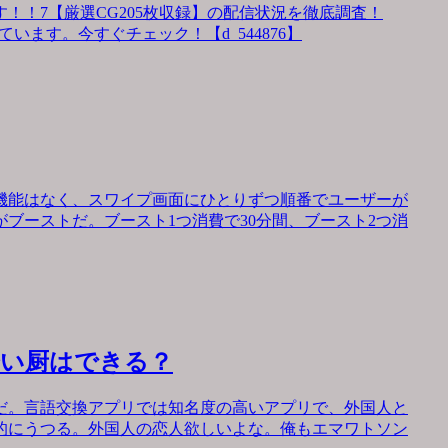
！！7【厳選CG205枚収録】の配信状況を徹底調査！
います。今すぐチェック！【d_544876】
機能はなく、スワイプ画面にひとりずつ順番でユーザーが
ブーストだ。ブースト1つ消費で30分間、ブースト2つ消
会い厨はできる？
だ。言語交換アプリでは知名度の高いアプリで、外国人と
的にうつる。外国人の恋人欲しいよな。俺もエマワトソン