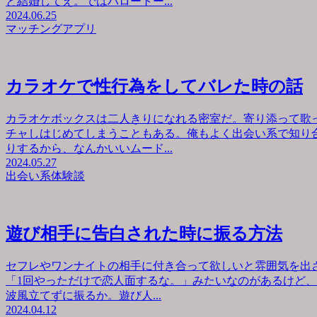
と結婚してえ。ではハロートー...
2024.06.25
マッチングアプリ
カラオケで性行為をしてバレた時の話
カラオケボックスは二人きりになれる密室だ。寄り添って歌
チャしはじめてしまうこともある。俺もよく出会い系で知り
りするから、なんかいいムード...
2024.05.27
出会い系体験談
遊び相手に告白された時に振る方法
セフレやワンナイトの相手に付き合って欲しいと雰囲気を出
「1回やっただけで恋人面するな。」みたいなのがあるけど
波風立てずに振るか。遊び人...
2024.04.12