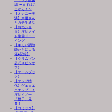
コミック総集
編 〜まずはこ
こから！〜
【オナニー実
演】声優さん
とガチ生通話
【おねショ
タ】淫乱メイ
ド絶倫ドロー
イング
【キモい調教
師たちによる
催●記録】
【クリムゾン
公式スピンオ
フ】
【ゲームブッ
ク】
【ゲップ特
化】ゲェェエ
エエップ！！
淫乱くノ一
「桃子」見
参！！
【コミック】