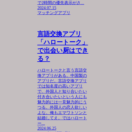
で2時間の優先表示がさ...
2024.07.15
マッチングアプリ
言語交換アプリ
「ハロートーク」
で出会い厨はでき
る？
ハロートークと言う言語交
換アプリがある。中国製の
アプリだ。言語交換アプリ
では知名度の高いアプリ
で、外国人と知り合いたい
付き合いたいという人にも
魅力的には一見魅力的にう
つる。外国人の恋人欲しい
よな。俺もエマワトソンと
結婚してえ。ではハロート
ー...
2024.06.25