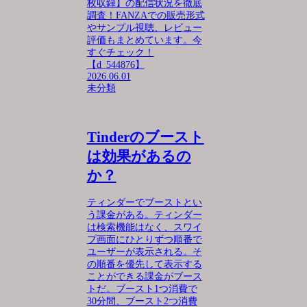
枚収録】の配信状況を徹底
調査！FANZAでの販売形式
やサンプル視聴、レビュー
評価もまとめています。今
すぐチェック！
【d_544876】
2026.06.01
未分類
Tinderのブースト
は効果があるの
か？
ティンダーでブーストとい
う課金がある。ティンダー
は検索機能はなく、スワイ
プ画面にひとりずつ順番で
ユーザーが表示される。そ
の順番を優先して表示する
ことができる課金がブース
トだ。ブースト1つ消費で
30分間、ブースト2つ消費