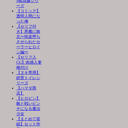
○眠花嫁シリ
ーズ
【コミック】
透明人間にな
った俺
【セリフ付
き】悪魔に敗
北〜快楽堕ち
させられたセ
ーラーヒロイ
ン編〜
【セリフ入
CG】肉感人妻
種付け
【ヌキ専用】
絶景トイレシ
リーズ
【ハマダ商
店】
【ヒロピン】
敵と戦いピン
チになる魔法
少女
【まとめて収
録】セット作