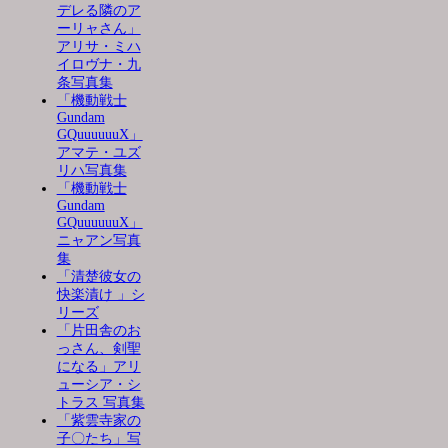
デレる隣のア
ーリャさん」
アリサ・ミハ
イロヴナ・九
条写真集
「機動戦士
Gundam
GQuuuuuuX」
アマテ・ユズ
リハ写真集
「機動戦士
Gundam
GQuuuuuuX」
ニャアン写真
集
「清楚彼女の
快楽漬け 」シ
リーズ
「片田舎のお
っさん、剣聖
になる」アリ
ューシア・シ
トラス 写真集
「紫雲寺家の
子〇たち」写