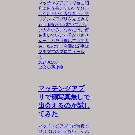
マッチングアプリで自己紹
介に何を書いていいか分か
らないという人は多い。マ
ッチングアプリを見てみて
も、3割は何も書いていな
い人がいる。なかには、何
を書いていいか分かりませ
んー。とだけ書いている人
も。なので、今回の記事は
マチアプのプロフィール
の...
2024.03.06
出会い系攻略
マッチングアプ
リで顔写真無しで
出会えるのか試し
てみた
マッチングアプリは写真が
無ければ出会えない。そん