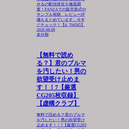
せるの配信状況を徹底調
査！FANZAでの販売形式や
サンプル視聴、レビュー評
価もまとめています。今す
ぐチェック！【d_704565】
2026.08.08
未分類
【無料で読め
る？】君のブルマ
を汚したい！男の
欲望受け止めま
す！！7【厳選
CG205枚収録】
【虚構クラブ】
無料で読める？君のブルマ
を汚したい！男の欲望受け
止めます！！7【厳選CG205