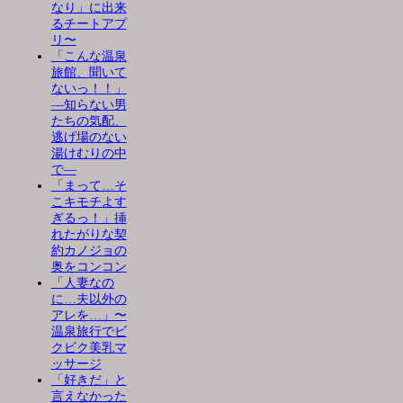
なり」に出来
るチートアプ
リ〜
「こんな温泉
旅館、聞いて
ないっ！！」
―知らない男
たちの気配、
逃げ場のない
湯けむりの中
で―
「まって…そ
こキモチよす
ぎるっ！」挿
れたがりな契
約カノジョの
奥をコンコン
「人妻なの
に…夫以外の
アレを…」〜
温泉旅行でビ
クビク美乳マ
ッサージ
「好きだ」と
言えなかった