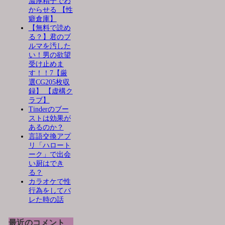
濃厚精子でわ
からせる 【性
癖倉庫】
【無料で読め
る？】君のブ
ルマを汚した
い！男の欲望
受け止めま
す！！7【厳
選CG205枚収
録】 【虚構ク
ラブ】
Tinderのブー
ストは効果が
あるのか？
言語交換アプ
リ「ハロート
ーク」で出会
い厨はでき
る？
カラオケで性
行為をしてバ
レた時の話
最近のコメント