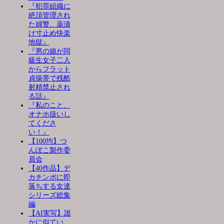
『犯罪組織に
絶頂管理され
た婦警、薬漬
け寸止め快楽
地獄』
『男の娘が同
級生女子二人
からフラット
貞操帯で残酷
射精禁止され
る話』
『私のこと、
オナホ扱いし
てくださ
い！』
【100均】つ
んぽこ製作委
員会
【40作品】デ
カチンポに即
落ちする女達
シリーズ総集
編
【AI実写】誰
かに似てい