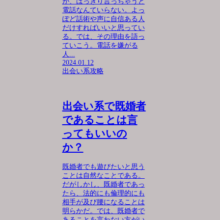
が、はっきり言っちゃうと
電話なんていらない。よっ
ぽど話術や声に自信ある人
だけすればいいと思ってい
る。では、その理由を語っ
ていこう。電話を嫌がる
人...
2024.01.12
出会い系攻略
出会い系で既婚者
であることは言
ってもいいの
か？
既婚者でも遊びたいと思う
ことは自然なことである。
だがしかし、既婚者であっ
たら、法的にも倫理的にも
相手が及び腰になることは
明らかだ。では、既婚者で
あることを言わない方がい