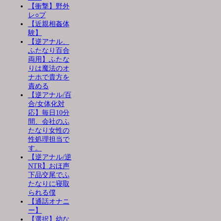
【衝撃】野外
レ○プ
【近親相姦体
験】
【逆アナル、
ふたなり百合
両用】ふたな
りは魔法のオ
ナホで貴方を
責める
【逆アナル/百
合/女体化対
応】毎日10分
間、会社のふ
たなり女性の
性処理担当で
す。
【逆アナル/逆
NTR】おほ声
下品交尾でふ
たなりに寝取
られる僕
【通話オナニ
ー】
【選択】幼な