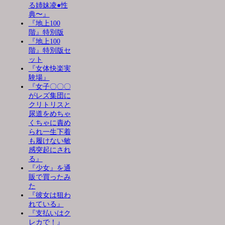
る姉妹凌●性
典〜』
『地上100
階』特別版
『地上100
階』特別版セ
ット
『女体快楽実
験場』
『女子〇〇〇
がレズ集団に
クリトリスと
尿道をめちゃ
くちゃに責め
られ一生下着
も履けない敏
感突起にされ
る』
『少女』を通
販で買ったみ
た
『彼女は狙わ
れている』
『支払いはク
レカで！』