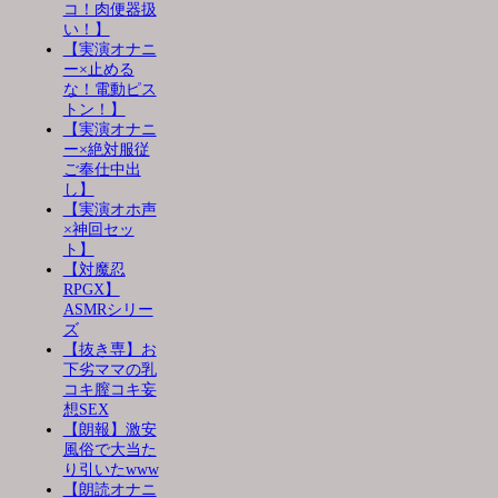
コ！肉便器扱
い！】
【実演オナニ
ー×止める
な！電動ピス
トン！】
【実演オナニ
ー×絶対服従
ご奉仕中出
し】
【実演オホ声
×神回セッ
ト】
【対魔忍
RPGX】
ASMRシリー
ズ
【抜き専】お
下劣ママの乳
コキ膣コキ妄
想SEX
【朗報】激安
風俗で大当た
り引いたwww
【朗読オナニ