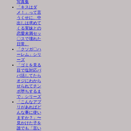
写真集
「キスはダ
メ！」って言
うくせに、中
出しは求めて
くる実妹との
恋愛未満セッ
〇スで壊れた
日常。
「クソガ〇ハ
ーレム」シリ
ーズ
「ゴミを見る
目で塩対応パ
パ活してたら
オジにわから
せられてチン
ポ堕ちするま
で」シリーズ
「こんなアプ
リがあればど
んな事に使い
ますか？」〜
見かけた子を
誰でも「言い