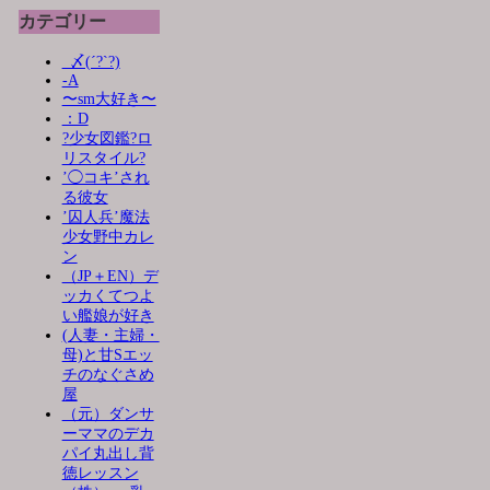
カテゴリー
_〆(´?`?)
-A
〜sm大好き〜
：D
?少女図鑑?ロ
リスタイル?
’◯コキ’され
る彼女
’囚人兵’魔法
少女野中カレ
ン
（JP＋EN）デ
ッカくてつよ
い艦娘が好き
(人妻・主婦・
母)と甘Sエッ
チのなぐさめ
屋
（元）ダンサ
ーママのデカ
パイ丸出し背
徳レッスン