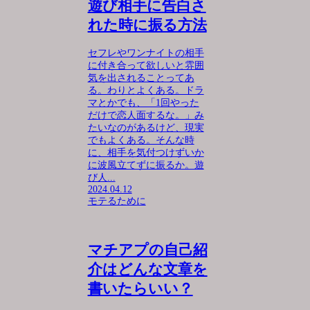
遊び相手に告白さ
れた時に振る方法
セフレやワンナイトの相手
に付き合って欲しいと雰囲
気を出されることってあ
る。わりとよくある。ドラ
マとかでも、「1回やった
だけで恋人面するな。」み
たいなのがあるけど、現実
でもよくある。そんな時
に、相手を気付つけずいか
に波風立てずに振るか。遊
び人...
2024.04.12
モテるために
マチアプの自己紹
介はどんな文章を
書いたらいい？