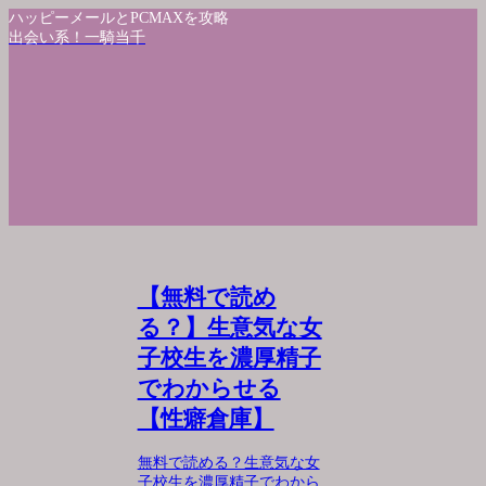
ハッピーメールとPCMAXを攻略
出会い系！一騎当千
【無料で読め
る？】生意気な女
子校生を濃厚精子
でわからせる
【性癖倉庫】
無料で読める？生意気な女
子校生を濃厚精子でわから