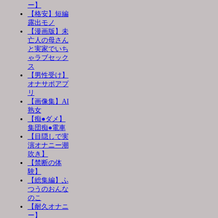
ー】
【格安】短編
露出モノ
【漫画版】未
亡人の母さん
と実家でいち
ゃラブセック
ス
【男性受け】
オナサポアプ
リ
【画像集】AI
熟女
【痴●ダメ】
集団痴●電車
【目隠しで実
演オナニー潮
吹き】
【禁断の体
験】
【総集編】ふ
つうのおんな
のこ
【耐久オナニ
ー】