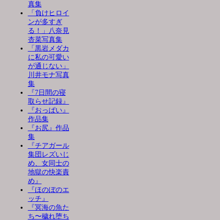
真集
「負けヒロイ
ンが多すぎ
る！」八奈見
杏菜写真集
「黒岩メダカ
に私の可愛い
が通じない」
川井モナ写真
集
『7日間の寝
取らせ記録』
『おっぱい』
作品集
『お尻』作品
集
『チアガール
集団レズいじ
め、女同士の
地獄の快楽責
め』
『ほのぼのエ
ッチ』
『冥海の魚た
ち〜穢れ堕ち