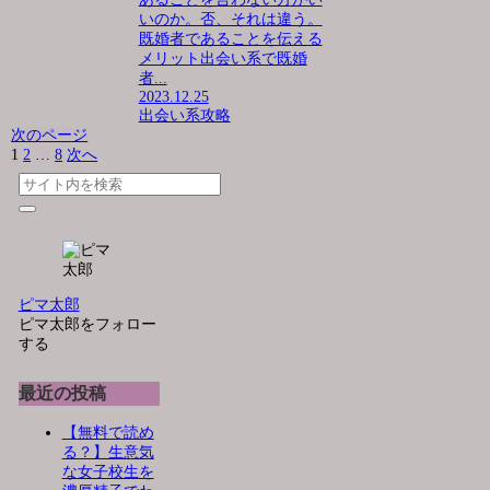
いのか。否、それは違う。
既婚者であることを伝える
メリット出会い系で既婚
者...
2023.12.25
出会い系攻略
次のページ
1
2
…
8
次へ
ピマ太郎
ピマ太郎をフォロー
する
最近の投稿
【無料で読め
る？】生意気
な女子校生を