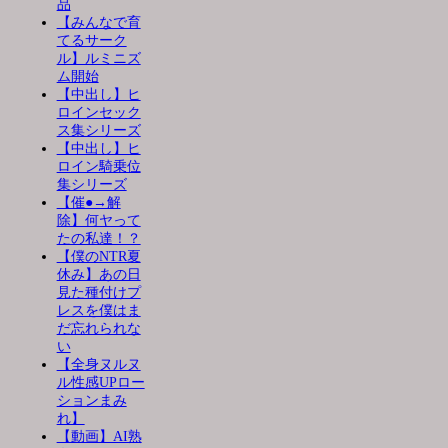
品
【みんなで育
てるサーク
ル】ルミニズ
ム開始
【中出し】ヒ
ロインセック
ス集シリーズ
【中出し】ヒ
ロイン騎乗位
集シリーズ
【催●→解
除】何ヤって
たの私達！？
【僕のNTR夏
休み】あの日
見た種付けプ
レスを僕はま
だ忘れられな
い
【全身ヌルヌ
ル性感UPロー
ションまみ
れ】
【動画】AI熟