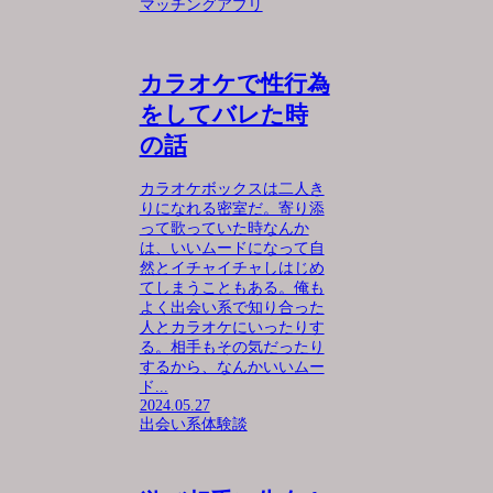
マッチングアプリ
カラオケで性行為
をしてバレた時
の話
カラオケボックスは二人き
りになれる密室だ。寄り添
って歌っていた時なんか
は、いいムードになって自
然とイチャイチャしはじめ
てしまうこともある。俺も
よく出会い系で知り合った
人とカラオケにいったりす
る。相手もその気だったり
するから、なんかいいムー
ド...
2024.05.27
出会い系体験談