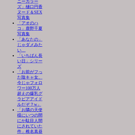
ニーカラー
ズ」樋口円香
ヌード＆SEX
写真集
「アオのハ
コ」鹿野千夏
写真集
「あなたの」
じゃダメみた
い…
「いちばん長
い日」シリー
ズ
「お前がフっ
た陰キャ女、
今じゃフォロ
ワー100万人
超えの爆乳グ
ラビアアイド
ルだぞ？w」
「お隣の天使
様にいつの間
にか駄目人間
にされていた
件」椎名真昼