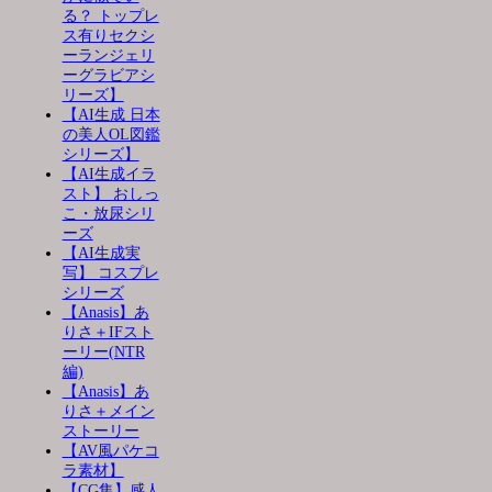
る？ トップレ
ス有りセクシ
ーランジェリ
ーグラビアシ
リーズ】
【AI生成 日本
の美人OL図鑑
シリーズ】
【AI生成イラ
スト】 おしっ
こ・放尿シリ
ーズ
【AI生成実
写】 コスプレ
シリーズ
【Anasis】あ
りさ＋IFスト
ーリー(NTR
編)
【Anasis】あ
りさ＋メイン
ストーリー
【AV風パケコ
ラ素材】
【CG集】感人