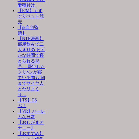
妻種付け
【F/M】くす
ぐりペット競
売
【jk自宅監
禁】
【NTR漫画】
部屋飲みで二
人きりの わず
かな時間で寝
とられる18
号。 帰宅した
クリ○ンが寝
ている間も 朝
までサイヤ人
とヤリまく
り…
【TS】TS
ぶ！
【VR】ハーレ
ムな日常
【おしがまオ
ナニー】
【おすすめ】