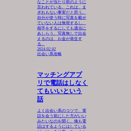
なことが当たり前のように
言われている。これは、ま
ぎれもない事実だと思う。
自分が使う時に写真を載せ
ていない人は無視するし、
相手をするにしても適当に
あしらう。写真無しで出会
えるのは、お金が発生す
る...
2024.02.02
出会い系攻略
マッチングアプ
リで電話はしなく
てもいいという
話
よく出会い系のコツで、電
話を会う前にした方がいい
みたいなのを聞く。俺も電
話はするようにはしている