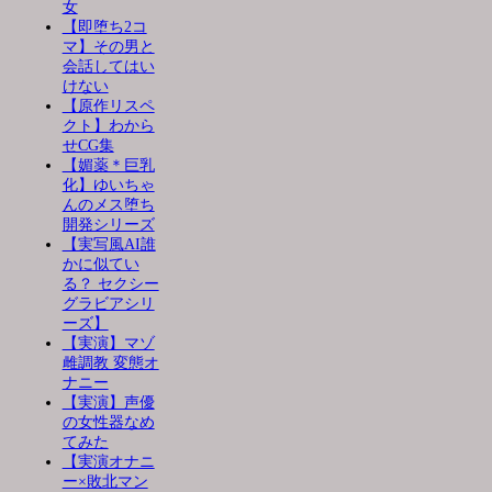
女
【即堕ち2コ
マ】その男と
会話してはい
けない
【原作リスペ
クト】わから
せCG集
【媚薬＊巨乳
化】ゆいちゃ
んのメス堕ち
開発シリーズ
【実写風AI誰
かに似てい
る？ セクシー
グラビアシリ
ーズ】
【実演】マゾ
雌調教 変態オ
ナニー
【実演】声優
の女性器なめ
てみた
【実演オナニ
ー×敗北マン