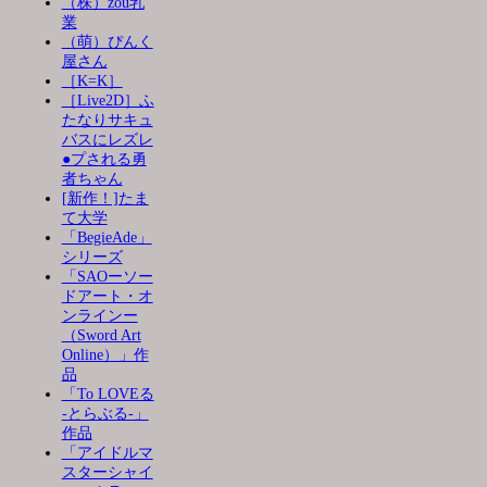
（株）zou乳
業
（萌）ぴんく
屋さん
［K=K］
［Live2D］ふ
たなりサキュ
バスにレズレ
●プされる勇
者ちゃん
[新作！]たま
て大学
「BegieAde」
シリーズ
「SAOーソー
ドアート・オ
ンラインー
（Sword Art
Online）」作
品
「To LOVEる
-とらぶる-」
作品
「アイドルマ
スターシャイ