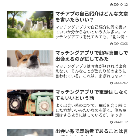
「1回やっただけで恋人面するな。」みた
2024.04.12
いなのがあるけど、現実でもよくある。
そんな時に、相手を気付つけずいかに波
マチアプの自己紹介はどんな文章
風立てずに振るか。遊び人...
を書いたらいい？
マッチングアプリで自己紹介に何を書い
ていいか分からないという人は多い。マ
ッチングアプリを見てみても、3割は何も
書いていない人がいる。なかには、何を
2024.03.06
書いていいか分かりませんー。とだけ書
いている人も。なので、今回の記事はマ
マッチングアプリで顔写真無しで
チアプのプロフィールの...
出会えるのか試してみた
マッチングアプリは写真が無ければ出会
えない。そんなことが当たり前のように
言われている。これは、まぎれもない事
実だと思う。自分が使う時に写真を載せ
2024.02.02
ていない人は無視するし、相手をするに
しても適当にあしらう。写真無しで出会
マッチングアプリで電話はしなく
えるのは、お金が発生する...
てもいいという話
よく出会い系のコツで、電話を会う前に
した方がいいみたいなのを聞く。俺も電
話はするようにはしているが、はっきり
言っちゃうと電話なんていらない。よっ
2024.01.12
ぽど話術や声に自信ある人だけすればい
いと思っている。では、その理由を語っ
出会い系で既婚者であることは言
ていこう。電話を嫌がる人...