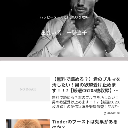
ハッピーメールとPCMAXを攻略
出会い系！一騎当千
【無料で読める？】君のブルマを
汚したい！男の欲望受け止めま
す！！7【厳選CG205枚収録】
【虚構クラブ】
無料で読める？君のブルマを汚したい！
男の欲望受け止めます！！7【厳選CG205
枚収録】の配信状況を徹底調査！FANZA
での販売形式やサンプル視聴、レビュー
2026.06.01
評価もまとめています。今すぐチェッ
ク！【d_544876】
Tinderのブーストは効果がある
のか？