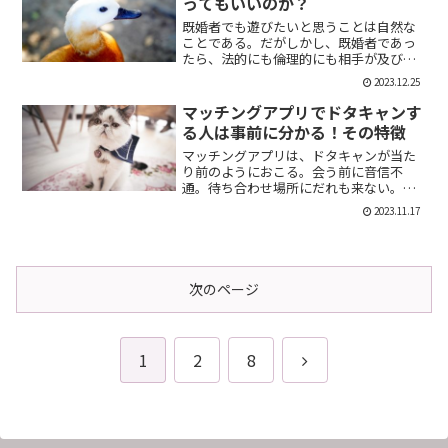
ってもいいのか？
既婚者でも遊びたいと思うことは自然な
ことである。だがしかし、既婚者であっ
たら、法的にも倫理的にも相手が及び腰
になることは明らかだ。では、既婚者で
2023.12.25
あることを言わない方がいいのか。否、
それは違う。既婚者であることを伝える
マッチングアプリでドタキャンす
メリット出会い系で既婚者...
る人は事前に分かる！その特徴
マッチングアプリは、ドタキャンが当た
り前のようにおこる。会う前に音信不
通。待ち合わせ場所にだれも来ない。そ
んなの普通だ。迷惑な話だが、このドタ
2023.11.17
キャン野郎どもは見分けることができ
る。今回は、それを伝授したい。ドタキ
ャンをする人の特徴ドタキャン...
次のページ
次
1
2
8
へ