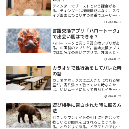
ティンダーでブーストという課金があ
る。ティンダーは検索機能はなく、スワ
イプ画面にひとりずつ順番でユーザーが
表示される。その順番を優先して表示す
2024.07.15
ることができる課金がブーストだ。ブー
スト1つ消費で30分間、ブースト2つ消費
言語交換アプリ「ハロートーク」
で2時間の優先表示がさ...
で出会い厨はできる？
ハロートークと言う言語交換アプリがあ
る。中国製のアプリだ。言語交換アプリ
では知名度の高いアプリで、外国人と知
り合いたい付き合いたいという人にも魅
2024.06.25
力的には一見魅力的にうつる。外国人の
恋人欲しいよな。俺もエマワトソンと結
カラオケで性行為をしてバレた時
婚してえ。ではハロートー...
の話
カラオケボックスは二人きりになれる密
室だ。寄り添って歌っていた時なんか
は、いいムードになって自然とイチャイ
チャしはじめてしまうこともある。俺も
2024.05.27
よく出会い系で知り合った人とカラオケ
にいったりする。相手もその気だったり
遊び相手に告白された時に振る方
するから、なんかいいムード...
法
セフレやワンナイトの相手に付き合って
欲しいと雰囲気を出されることってあ
る。わりとよくある。ドラマとかでも、