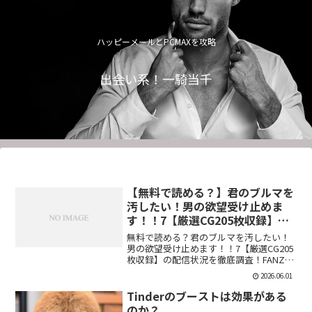
ハッピーメールとPCMAXを攻略
出会い系！一騎当千
【無料で読める？】君のブルマを
汚したい！男の欲望受け止めま
す！！7【厳選CG205枚収録】
【虚構クラブ】
無料で読める？君のブルマを汚したい！
男の欲望受け止めます！！7【厳選CG205
枚収録】の配信状況を徹底調査！FANZA
での販売形式やサンプル視聴、レビュー
2026.06.01
評価もまとめています。今すぐチェッ
ク！【d_544876】
Tinderのブーストは効果がある
のか？