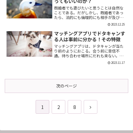
ってもいいのか？
既婚者でも遊びたいと思うことは自然な
ことである。だがしかし、既婚者であっ
たら、法的にも倫理的にも相手が及び腰
になることは明らかだ。では、既婚者で
2023.12.25
あることを言わない方がいいのか。否、
それは違う。既婚者であることを伝える
マッチングアプリでドタキャンす
メリット出会い系で既婚者...
る人は事前に分かる！その特徴
マッチングアプリは、ドタキャンが当た
り前のようにおこる。会う前に音信不
通。待ち合わせ場所にだれも来ない。そ
んなの普通だ。迷惑な話だが、このドタ
2023.11.17
キャン野郎どもは見分けることができ
る。今回は、それを伝授したい。ドタキ
ャンをする人の特徴ドタキャン...
次のページ
次
1
2
8
へ