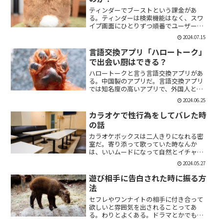
ティンダーでブーストという課金があ
る。ティンダーは検索機能はなく、スワ
イプ画面にひとりずつ順番でユーザーが
表示される。その順番を優先して表示す
2024.07.15
ることができる課金がブーストだ。ブー
スト1つ消費で30分間、ブースト2つ消費
言語交換アプリ「ハロートーク」
で2時間の優先表示がさ...
で出会い厨はできる？
ハロートークと言う言語交換アプリがあ
る。中国製のアプリだ。言語交換アプリ
では知名度の高いアプリで、外国人と知
り合いたい付き合いたいという人にも魅
2024.06.25
力的には一見魅力的にうつる。外国人の
恋人欲しいよな。俺もエマワトソンと結
カラオケで性行為をしてバレた時
婚してえ。ではハロートー...
の話
カラオケボックスは二人きりになれる密
室だ。寄り添って歌っていた時なんか
は、いいムードになって自然とイチャイ
チャしはじめてしまうこともある。俺も
2024.05.27
よく出会い系で知り合った人とカラオケ
にいったりする。相手もその気だったり
遊び相手に告白された時に振る方
するから、なんかいいムード...
法
セフレやワンナイトの相手に付き合って
欲しいと雰囲気を出されることってあ
る。わりとよくある。ドラマとかでも、