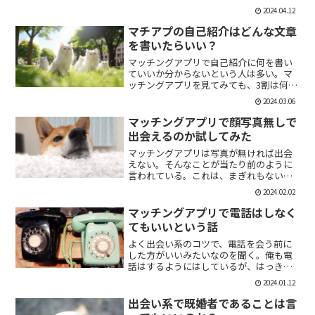
「1回やっただけで恋人面するな。」みた
2024.04.12
いなのがあるけど、現実でもよくある。
そんな時に、相手を気付つけずいかに波
マチアプの自己紹介はどんな文章
風立てずに振るか。遊び人...
を書いたらいい？
マッチングアプリで自己紹介に何を書い
ていいか分からないという人は多い。マ
ッチングアプリを見てみても、3割は何も
書いていない人がいる。なかには、何を
2024.03.06
書いていいか分かりませんー。とだけ書
いている人も。なので、今回の記事はマ
マッチングアプリで顔写真無しで
チアプのプロフィールの...
出会えるのか試してみた
マッチングアプリは写真が無ければ出会
えない。そんなことが当たり前のように
言われている。これは、まぎれもない事
実だと思う。自分が使う時に写真を載せ
2024.02.02
ていない人は無視するし、相手をするに
しても適当にあしらう。写真無しで出会
マッチングアプリで電話はしなく
えるのは、お金が発生する...
てもいいという話
よく出会い系のコツで、電話を会う前に
した方がいいみたいなのを聞く。俺も電
話はするようにはしているが、はっきり
言っちゃうと電話なんていらない。よっ
2024.01.12
ぽど話術や声に自信ある人だけすればい
いと思っている。では、その理由を語っ
出会い系で既婚者であることは言
ていこう。電話を嫌がる人...