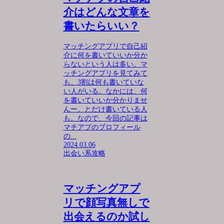
介はどんな文章を
書いたらいい？
マッチングアプリで自己紹
介に何を書いていいか分か
らないという人は多い。マ
ッチングアプリを見てみて
も、3割は何も書いていな
い人がいる。なかには、何
を書いていいか分かりませ
んー。とだけ書いている人
も。なので、今回の記事は
マチアプのプロフィール
の...
2024.03.06
出会い系攻略
マッチングアプ
リで顔写真無しで
出会えるのか試し