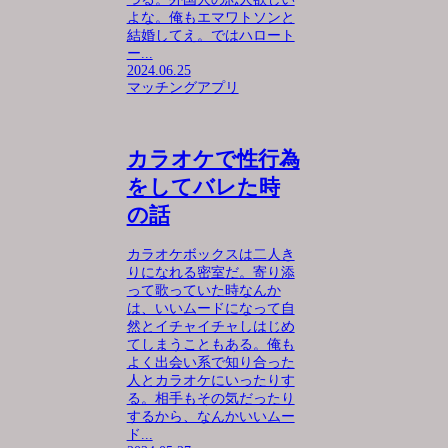
よな。俺もエマワトソンと
結婚してえ。ではハロート
ー...
2024.06.25
マッチングアプリ
カラオケで性行為
をしてバレた時
の話
カラオケボックスは二人き
りになれる密室だ。寄り添
って歌っていた時なんか
は、いいムードになって自
然とイチャイチャしはじめ
てしまうこともある。俺も
よく出会い系で知り合った
人とカラオケにいったりす
る。相手もその気だったり
するから、なんかいいムー
ド...