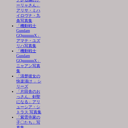
デレる隣のア
ーリャさん」
アリサ・ミハ
イロヴナ・九
条写真集
「機動戦士
Gundam
GQuuuuuuX」
アマテ・ユズ
リハ写真集
「機動戦士
Gundam
GQuuuuuuX」
ニャアン写真
集
「清楚彼女の
快楽漬け 」シ
リーズ
「片田舎のお
っさん、剣聖
になる」アリ
ューシア・シ
トラス 写真集
「紫雲寺家の
子〇たち」写
真集