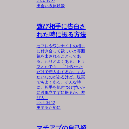
2024.05.27
出会い系体験談
遊び相手に告白さ
れた時に振る方法
セフレやワンナイトの相手
に付き合って欲しいと雰囲
気を出されることってあ
る。わりとよくある。ドラ
マとかでも、「1回やった
だけで恋人面するな。」み
たいなのがあるけど、現実
でもよくある。そんな時
に、相手を気付つけずいか
に波風立てずに振るか。遊
び人...
2024.04.12
モテるために
マチアプの自己紹