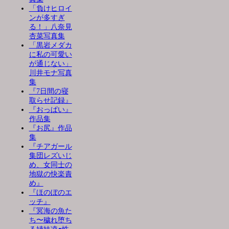
「負けヒロイ
ンが多すぎ
る！」八奈見
杏菜写真集
「黒岩メダカ
に私の可愛い
が通じない」
川井モナ写真
集
『7日間の寝
取らせ記録』
『おっぱい』
作品集
『お尻』作品
集
『チアガール
集団レズいじ
め、女同士の
地獄の快楽責
め』
『ほのぼのエ
ッチ』
『冥海の魚た
ち〜穢れ堕ち