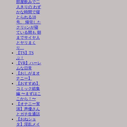
部屋飲みで二
人きりの わず
かな時間で寝
とられる18
号。 帰宅した
クリ○ンが寝
ている間も 朝
までサイヤ人
とヤリまく
り…
【TS】TS
ぶ！
【VR】ハーレ
ムな日常
【おしがまオ
ナニー】
【おすすめ】
コミック総集
編 〜まずはこ
こから！〜
【オナニー実
演】声優さん
とガチ生通話
【おねショ
タ】淫乱メイ