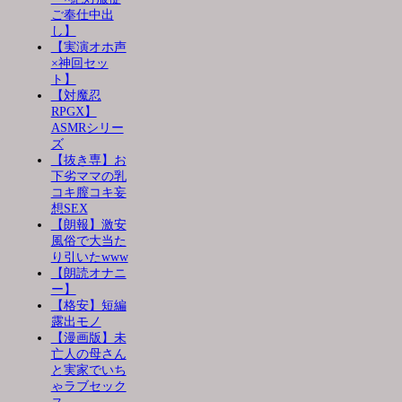
ご奉仕中出
し】
【実演オホ声
×神回セッ
ト】
【対魔忍
RPGX】
ASMRシリー
ズ
【抜き専】お
下劣ママの乳
コキ膣コキ妄
想SEX
【朗報】激安
風俗で大当た
り引いたwww
【朗読オナニ
ー】
【格安】短編
露出モノ
【漫画版】未
亡人の母さん
と実家でいち
ゃラブセック