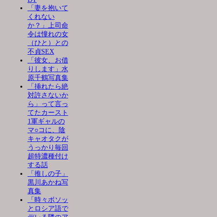
「妻を抱いて
くれない
か？」上司命
令は憧れの女
（ひと）との
不貞SEX
「彼女、お借
りします」水
原千鶴写真集
「挿れたら絶
対許さないか
ら」って言っ
てたカースト
1軍ギャルの
マ○コに、陰
キャオタクが
うっかり毎回
超特濃種付け
する話
「推しの子」
黒川あかね写
真集
「時々ボソッ
とロシア語で