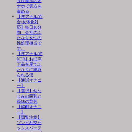
りは魔法のオ
ナホで貴方を
責める
【逆アナル/百
合/女体化対
応】毎日10分
間、会社のふ
たなり女性の
性処理担当で
す。
【逆アナル/逆
NTR】おほ声
下品交尾でふ
たなりに寝取
られる僕
【通話オナニ
ー】
【選択】幼な
じみの巨乳と
義妹の貧乳
【酩酊オナニ
ー】
【閲覧注意】
ゾンビ乱交セ
ックスパーテ