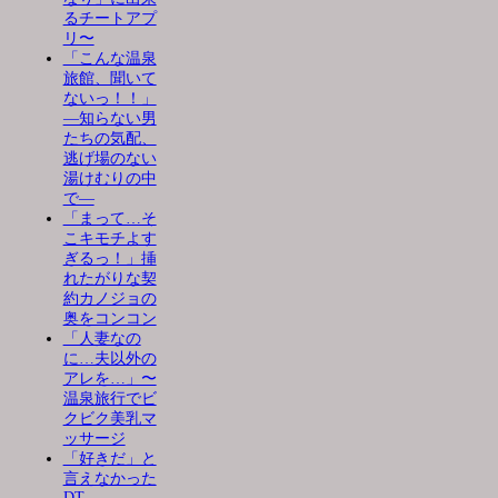
るチートアプ
リ〜
「こんな温泉
旅館、聞いて
ないっ！！」
―知らない男
たちの気配、
逃げ場のない
湯けむりの中
で―
「まって…そ
こキモチよす
ぎるっ！」挿
れたがりな契
約カノジョの
奥をコンコン
「人妻なの
に…夫以外の
アレを…」〜
温泉旅行でビ
クビク美乳マ
ッサージ
「好きだ」と
言えなかった
DT