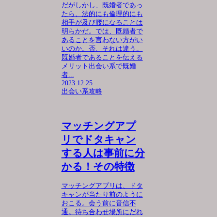
だがしかし、既婚者であっ
たら、法的にも倫理的にも
相手が及び腰になることは
明らかだ。では、既婚者で
あることを言わない方がい
いのか。否、それは違う。
既婚者であることを伝える
メリット出会い系で既婚
者...
2023.12.25
出会い系攻略
マッチングアプ
リでドタキャン
する人は事前に分
かる！その特徴
マッチングアプリは、ドタ
キャンが当たり前のように
おこる。会う前に音信不
通。待ち合わせ場所にだれ