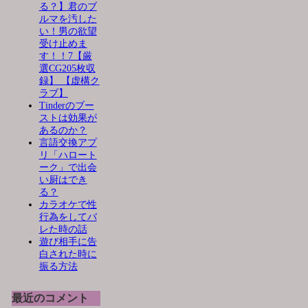
る？】君のブ
ルマを汚した
い！男の欲望
受け止めま
す！！7【厳
選CG205枚収
録】 【虚構ク
ラブ】
Tinderのブー
ストは効果が
あるのか？
言語交換アプ
リ「ハロート
ーク」で出会
い厨はでき
る？
カラオケで性
行為をしてバ
レた時の話
遊び相手に告
白された時に
振る方法
最近のコメント