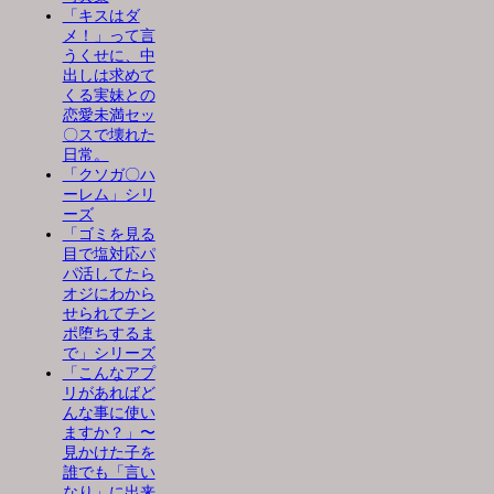
「キスはダ
メ！」って言
うくせに、中
出しは求めて
くる実妹との
恋愛未満セッ
〇スで壊れた
日常。
「クソガ〇ハ
ーレム」シリ
ーズ
「ゴミを見る
目で塩対応パ
パ活してたら
オジにわから
せられてチン
ポ堕ちするま
で」シリーズ
「こんなアプ
リがあればど
んな事に使い
ますか？」〜
見かけた子を
誰でも「言い
なり」に出来