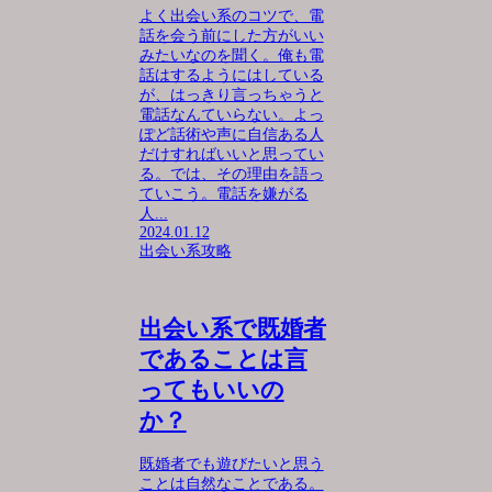
よく出会い系のコツで、電
話を会う前にした方がいい
みたいなのを聞く。俺も電
話はするようにはしている
が、はっきり言っちゃうと
電話なんていらない。よっ
ぽど話術や声に自信ある人
だけすればいいと思ってい
る。では、その理由を語っ
ていこう。電話を嫌がる
人...
2024.01.12
出会い系攻略
出会い系で既婚者
であることは言
ってもいいの
か？
既婚者でも遊びたいと思う
ことは自然なことである。