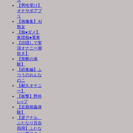
ス
【男性受け】
オナサポアプ
リ
【画像集】AI
熟女
【痴●ダメ】
集団痴●電車
【目隠しで実
演オナニー潮
吹き】
【禁断の体
験】
【総集編】ふ
つうのおんな
のこ
【耐久オナニ
ー】
【衝撃】野外
レ○プ
【近親相姦体
験】
【逆アナル、
ふたなり百合
両用】ふたな