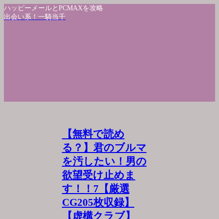
ハッピーメールとPCMAXを攻略
出会い系！一騎当千
【無料で読め
る？】君のブルマ
を汚したい！男の
欲望受け止めま
す！！7【厳選
CG205枚収録】
【虚構クラブ】