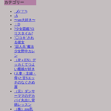
カテゴリー
_〆(´?`?)
-A
〜sm大好き〜
：D
?少女図鑑?ロ
リスタイル?
’◯コキ’され
る彼女
’囚人兵’魔法
少女野中カレ
ン
（JP＋EN）デ
ッカくてつよ
い艦娘が好き
(人妻・主婦・
母)と甘Sエッ
チのなぐさめ
屋
（元）ダンサ
ーママのデカ
パイ丸出し背
徳レッスン
（株）zou乳