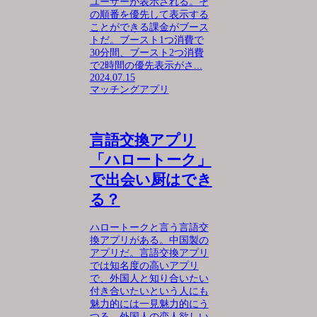
ユーザーが表示される。そ
の順番を優先して表示する
ことができる課金がブース
トだ。ブースト1つ消費で
30分間、ブースト2つ消費
で2時間の優先表示がさ...
2024.07.15
マッチングアプリ
言語交換アプリ
「ハロートーク」
で出会い厨はでき
る？
ハロートークと言う言語交
換アプリがある。中国製の
アプリだ。言語交換アプリ
では知名度の高いアプリ
で、外国人と知り合いたい
付き合いたいという人にも
魅力的には一見魅力的にう
つる。外国人の恋人欲しい