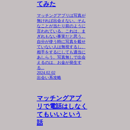
てみた
マッチングアプリは写真が
無ければ出会えない。そん
なことが当たり前のように
言われている。これは、ま
ぎれもない事実だと思う。
自分が使う時に写真を載せ
ていない人は無視するし、
相手をするにしても適当に
あしらう。写真無しで出会
えるのは、お金が発生す
る...
2024.02.02
出会い系攻略
マッチングアプ
リで電話はしなく
てもいいという
話