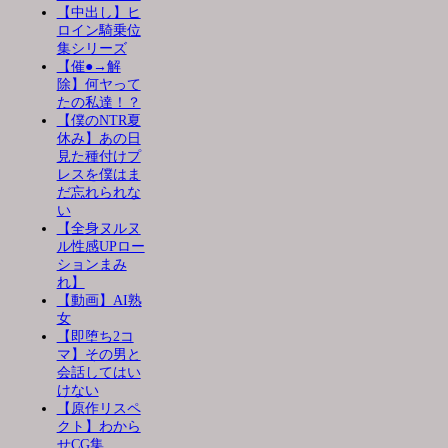
【中出し】ヒ
ロイン騎乗位
集シリーズ
【催●→解
除】何ヤって
たの私達！？
【僕のNTR夏
休み】あの日
見た種付けプ
レスを僕はま
だ忘れられな
い
【全身ヌルヌ
ル性感UPロー
ションまみ
れ】
【動画】AI熟
女
【即堕ち2コ
マ】その男と
会話してはい
けない
【原作リスペ
クト】わから
せCG集