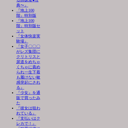
る姉妹凌●性
典〜』
『地上100
階』特別版
『地上100
階』特別版セ
ット
『女体快楽実
験場』
『女子〇〇〇
がレズ集団に
クリトリスと
尿道をめちゃ
くちゃに責め
られ一生下着
も履けない敏
感突起にされ
る』
『少女』を通
販で買ったみ
た
『彼女は狙わ
れている』
『支払いはク
レカで！』