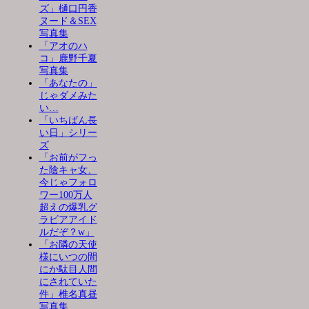
ズ」樋口円香
ヌード＆SEX
写真集
「アオのハ
コ」鹿野千夏
写真集
「あなたの」
じゃダメみた
い…
「いちばん長
い日」シリー
ズ
「お前がフっ
た陰キャ女、
今じゃフォロ
ワー100万人
超えの爆乳グ
ラビアアイド
ルだぞ？w」
「お隣の天使
様にいつの間
にか駄目人間
にされていた
件」椎名真昼
写真集