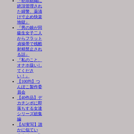
『犯罪組織に
絶頂管理され
た婦警、薬漬
け寸止め快楽
地獄』
『男の娘が同
級生女子二人
からフラット
貞操帯で残酷
射精禁止され
る話』
『私のこと、
オナホ扱いし
てくださ
い！』
【100均】つ
んぽこ製作委
員会
【40作品】デ
カチンポに即
落ちする女達
シリーズ総集
編
【AI実写】誰
かに似てい