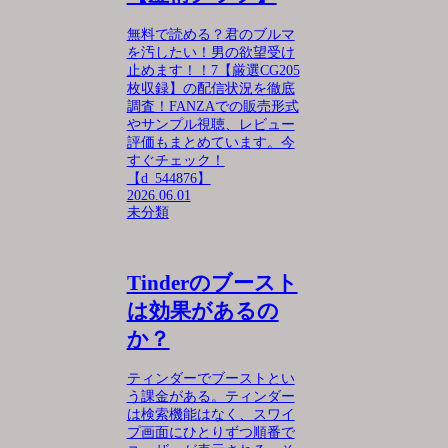
無料で読める？君のブルマ
を汚したい！男の欲望受け
止めます！！7【厳選CG205
枚収録】の配信状況を徹底
調査！FANZAでの販売形式
やサンプル視聴、レビュー
評価もまとめています。今
すぐチェック！
【d_544876】
2026.06.01
未分類
Tinderのブースト
は効果があるの
か？
ティンダーでブーストとい
う課金がある。ティンダー
は検索機能はなく、スワイ
プ画面にひとりずつ順番で