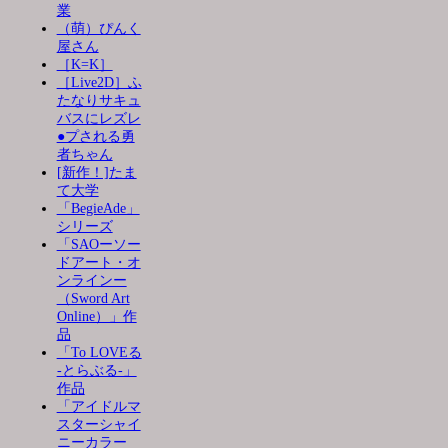
業
（萌）ぴんく
屋さん
［K=K］
［Live2D］ふ
たなりサキュ
バスにレズレ
●プされる勇
者ちゃん
[新作！]たま
て大学
「BegieAde」
シリーズ
「SAOーソー
ドアート・オ
ンラインー
（Sword Art
Online）」作
品
「To LOVEる
-とらぶる-」
作品
「アイドルマ
スターシャイ
ニーカラー