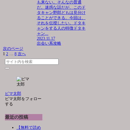
も来ない。そんなの普通
だ。迷惑な話だが、このド
タキャン野郎どもは見分け
ることができる。今回は、
それを伝授したい。ドタキ
ャンをする人の特徴ドタキ
ャン...
2023.11.17
出会い系攻略
次のページ
1
2
…
8
次へ
ピマ太郎
ピマ太郎をフォロー
する
最近の投稿
【無料で読め