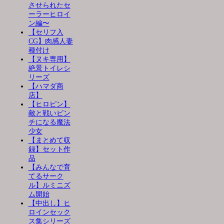
させられたセ
ーラーヒロイ
ン編〜
【セリフ入
CG】肉感人妻
種付け
【ヌキ専用】
絶景トイレシ
リーズ
【ハマダ商
店】
【ヒロピン】
敵と戦いピン
チになる魔法
少女
【まとめて収
録】セット作
品
【みんなで育
てるサーク
ル】ルミニズ
ム開始
【中出し】ヒ
ロインセック
ス集シリーズ