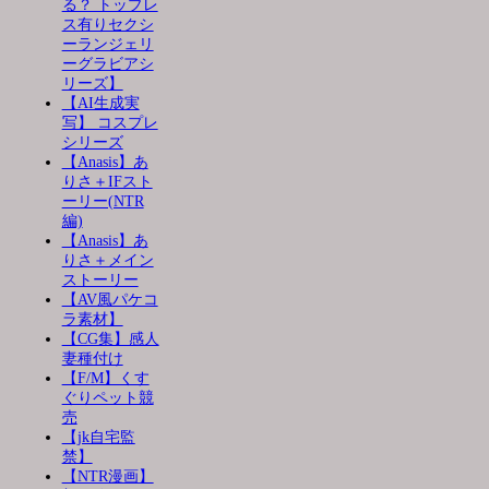
る？ トップレ
ス有りセクシ
ーランジェリ
ーグラビアシ
リーズ】
【AI生成実
写】 コスプレ
シリーズ
【Anasis】あ
りさ＋IFスト
ーリー(NTR
編)
【Anasis】あ
りさ＋メイン
ストーリー
【AV風パケコ
ラ素材】
【CG集】感人
妻種付け
【F/M】くす
ぐりペット競
売
【jk自宅監
禁】
【NTR漫画】