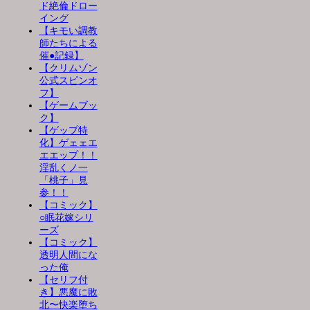
ド絶倫ドロー
イング
【キモい調教
師たちによる
催●記録】
【クリムゾン
公式スピンオ
フ】
【ゲームブッ
ク】
【ゲップ特
化】ゲェェエ
エエップ！！
淫乱くノ一
「桃子」見
参！！
【コミック】
○眠花嫁シリ
ーズ
【コミック】
透明人間にな
った俺
【セリフ付
き】悪魔に敗
北〜快楽堕ち