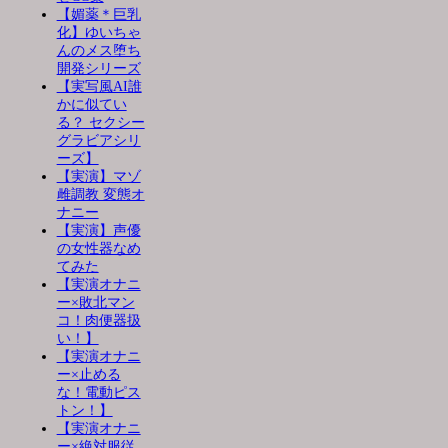
【媚薬＊巨乳
化】ゆいちゃ
んのメス堕ち
開発シリーズ
【実写風AI誰
かに似てい
る？ セクシー
グラビアシリ
ーズ】
【実演】マゾ
雌調教 変態オ
ナニー
【実演】声優
の女性器なめ
てみた
【実演オナニ
ー×敗北マン
コ！肉便器扱
い！】
【実演オナニ
ー×止める
な！電動ピス
トン！】
【実演オナニ
ー×絶対服従