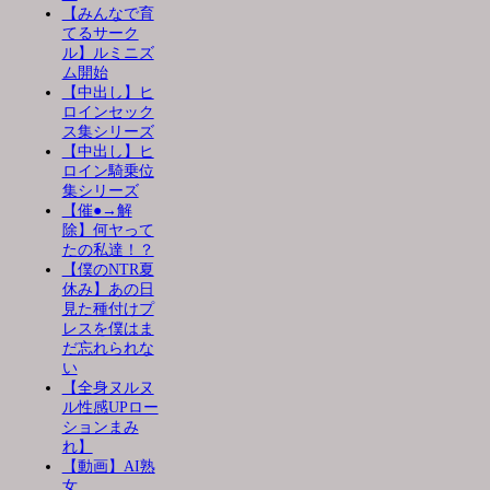
【みんなで育
てるサーク
ル】ルミニズ
ム開始
【中出し】ヒ
ロインセック
ス集シリーズ
【中出し】ヒ
ロイン騎乗位
集シリーズ
【催●→解
除】何ヤって
たの私達！？
【僕のNTR夏
休み】あの日
見た種付けプ
レスを僕はま
だ忘れられな
い
【全身ヌルヌ
ル性感UPロー
ションまみ
れ】
【動画】AI熟
女