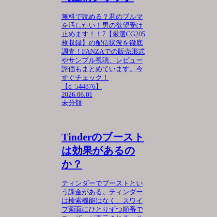
無料で読める？君のブルマ
を汚したい！男の欲望受け
止めます！！7【厳選CG205
枚収録】の配信状況を徹底
調査！FANZAでの販売形式
やサンプル視聴、レビュー
評価もまとめています。今
すぐチェック！
【d_544876】
2026.06.01
未分類
Tinderのブースト
は効果があるの
か？
ティンダーでブーストとい
う課金がある。ティンダー
は検索機能はなく、スワイ
プ画面にひとりずつ順番で