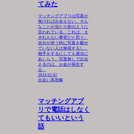
てみた
マッチングアプリは写真が
無ければ出会えない。そん
なことが当たり前のように
言われている。これは、ま
ぎれもない事実だと思う。
自分が使う時に写真を載せ
ていない人は無視するし、
相手をするにしても適当に
あしらう。写真無しで出会
えるのは、お金が発生す
る...
2024.02.02
出会い系攻略
マッチングアプ
リで電話はしなく
てもいいという
話