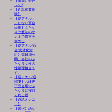
【衝撃】野外
レ○プ
【近親相姦体
験】
【逆アナル、
ふたなり百合
両用】ふたな
りは魔法のオ
ナホで貴方を
責める
【逆アナル/百
合/女体化対
応】毎日10分
間、会社のふ
たなり女性の
性処理担当で
す。
【逆アナル/逆
NTR】おほ声
下品交尾でふ
たなりに寝取
られる僕
【通話オナニ
ー】
【選択】幼な