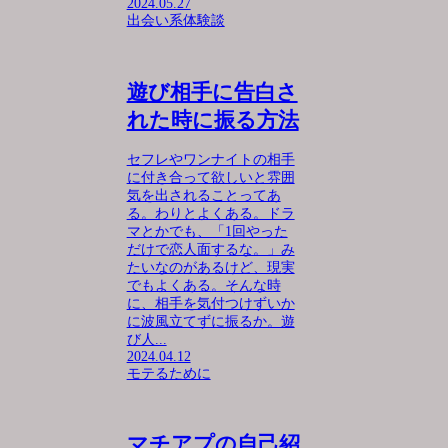
2024.05.27
出会い系体験談
遊び相手に告白さ
れた時に振る方法
セフレやワンナイトの相手
に付き合って欲しいと雰囲
気を出されることってあ
る。わりとよくある。ドラ
マとかでも、「1回やった
だけで恋人面するな。」み
たいなのがあるけど、現実
でもよくある。そんな時
に、相手を気付つけずいか
に波風立てずに振るか。遊
び人...
2024.04.12
モテるために
マチアプの自己紹