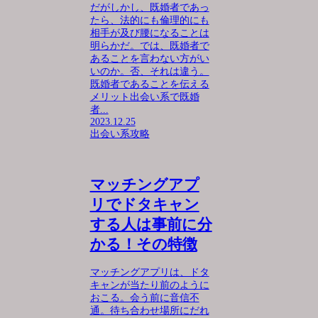
だがしかし、既婚者であっ
たら、法的にも倫理的にも
相手が及び腰になることは
明らかだ。では、既婚者で
あることを言わない方がい
いのか。否、それは違う。
既婚者であることを伝える
メリット出会い系で既婚
者...
2023.12.25
出会い系攻略
マッチングアプ
リでドタキャン
する人は事前に分
かる！その特徴
マッチングアプリは、ドタ
キャンが当たり前のように
おこる。会う前に音信不
通。待ち合わせ場所にだれ