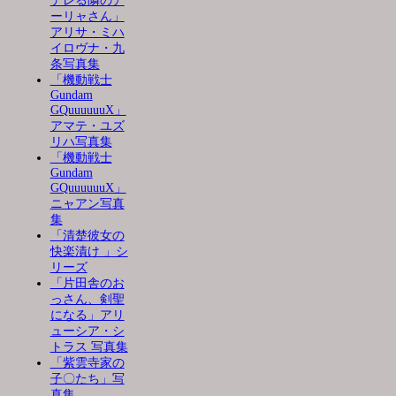
デレる隣のア
ーリャさん」
アリサ・ミハ
イロヴナ・九
条写真集
「機動戦士
Gundam
GQuuuuuuX」
アマテ・ユズ
リハ写真集
「機動戦士
Gundam
GQuuuuuuX」
ニャアン写真
集
「清楚彼女の
快楽漬け 」シ
リーズ
「片田舎のお
っさん、剣聖
になる」アリ
ューシア・シ
トラス 写真集
「紫雲寺家の
子〇たち」写
真集