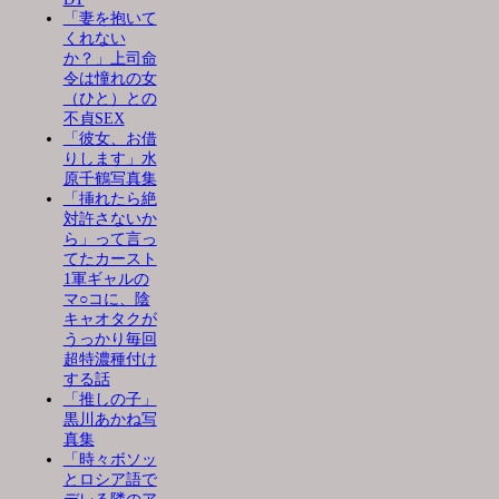
「妻を抱いて
くれない
か？」上司命
令は憧れの女
（ひと）との
不貞SEX
「彼女、お借
りします」水
原千鶴写真集
「挿れたら絶
対許さないか
ら」って言っ
てたカースト
1軍ギャルの
マ○コに、陰
キャオタクが
うっかり毎回
超特濃種付け
する話
「推しの子」
黒川あかね写
真集
「時々ボソッ
とロシア語で