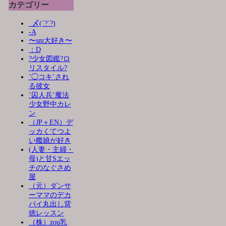
カテゴリー
_〆(´?`?)
-A
〜sm大好き〜
：D
?少女図鑑?ロ
リスタイル?
’◯コキ’され
る彼女
’囚人兵’魔法
少女野中カレ
ン
（JP＋EN）デ
ッカくてつよ
い艦娘が好き
(人妻・主婦・
母)と甘Sエッ
チのなぐさめ
屋
（元）ダンサ
ーママのデカ
パイ丸出し背
徳レッスン
（株）zou乳