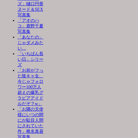
ズ」樋口円香
ヌード＆SEX
写真集
「アオのハ
コ」鹿野千夏
写真集
「あなたの」
じゃダメみた
い…
「いちばん長
い日」シリー
ズ
「お前がフっ
た陰キャ女、
今じゃフォロ
ワー100万人
超えの爆乳グ
ラビアアイド
ルだぞ？w」
「お隣の天使
様にいつの間
にか駄目人間
にされていた
件」椎名真昼
写真集