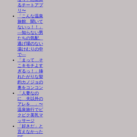
るチートアプ
リ〜
「こんな温泉
旅館、聞いて
ないっ！！」
―知らない男
たちの気配、
逃げ場のない
湯けむりの中
で―
「まって…そ
こキモチよす
ぎるっ！」挿
れたがりな契
約カノジョの
奥をコンコン
「人妻なの
に…夫以外の
アレを…」〜
温泉旅行でビ
クビク美乳マ
ッサージ
「好きだ」と
言えなかった
DT