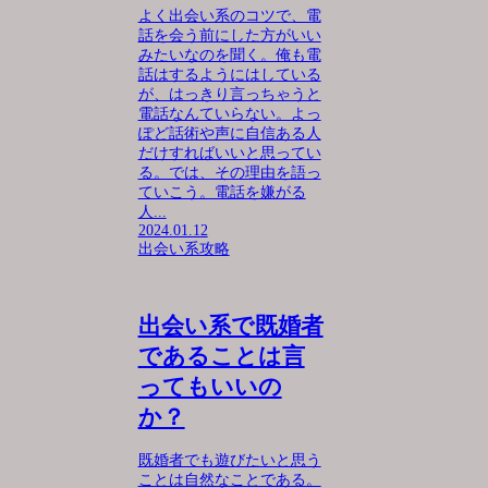
よく出会い系のコツで、電
話を会う前にした方がいい
みたいなのを聞く。俺も電
話はするようにはしている
が、はっきり言っちゃうと
電話なんていらない。よっ
ぽど話術や声に自信ある人
だけすればいいと思ってい
る。では、その理由を語っ
ていこう。電話を嫌がる
人...
2024.01.12
出会い系攻略
出会い系で既婚者
であることは言
ってもいいの
か？
既婚者でも遊びたいと思う
ことは自然なことである。