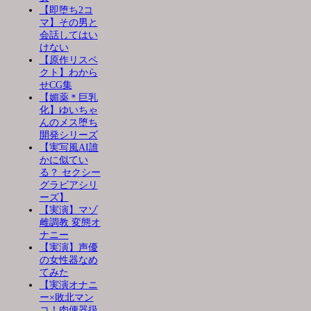
【即堕ち2コ
マ】その男と
会話してはい
けない
【原作リスペ
クト】わから
せCG集
【媚薬＊巨乳
化】ゆいちゃ
んのメス堕ち
開発シリーズ
【実写風AI誰
かに似てい
る？ セクシー
グラビアシリ
ーズ】
【実演】マゾ
雌調教 変態オ
ナニー
【実演】声優
の女性器なめ
てみた
【実演オナニ
ー×敗北マン
コ！肉便器扱