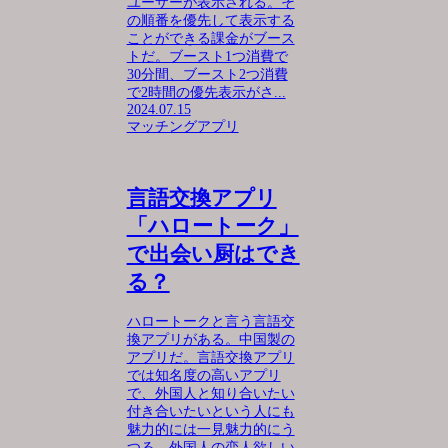
ユーザーが表示される。そ
の順番を優先して表示する
ことができる課金がブース
トだ。ブースト1つ消費で
30分間、ブースト2つ消費
で2時間の優先表示がさ...
2024.07.15
マッチングアプリ
言語交換アプリ
「ハロートーク」
で出会い厨はでき
る？
ハロートークと言う言語交
換アプリがある。中国製の
アプリだ。言語交換アプリ
では知名度の高いアプリ
で、外国人と知り合いたい
付き合いたいという人にも
魅力的には一見魅力的にう
つる。外国人の恋人欲しい