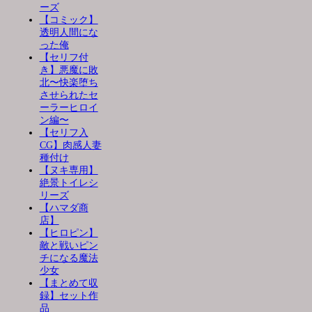
ーズ
【コミック】
透明人間にな
った俺
【セリフ付
き】悪魔に敗
北〜快楽堕ち
させられたセ
ーラーヒロイ
ン編〜
【セリフ入
CG】肉感人妻
種付け
【ヌキ専用】
絶景トイレシ
リーズ
【ハマダ商
店】
【ヒロピン】
敵と戦いピン
チになる魔法
少女
【まとめて収
録】セット作
品