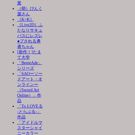
業
（萌）ぴんく
屋さん
［K=K］
［Live2D］ふ
たなりサキュ
バスにレズレ
●プされる勇
者ちゃん
[新作！]たま
て大学
「BegieAde」
シリーズ
「SAOーソー
ドアート・オ
ンラインー
（Sword Art
Online）」作
品
「To LOVEる
-とらぶる-」
作品
「アイドルマ
スターシャイ
ニーカラー