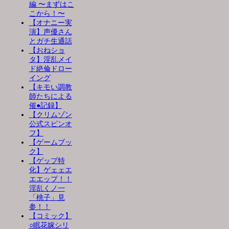
編 〜まずはこ
こから！〜
【オナニー実
演】声優さん
とガチ生通話
【おねショ
タ】淫乱メイ
ド絶倫ドロー
イング
【キモい調教
師たちによる
催●記録】
【クリムゾン
公式スピンオ
フ】
【ゲームブッ
ク】
【ゲップ特
化】ゲェェエ
エエップ！！
淫乱くノ一
「桃子」見
参！！
【コミック】
○眠花嫁シリ