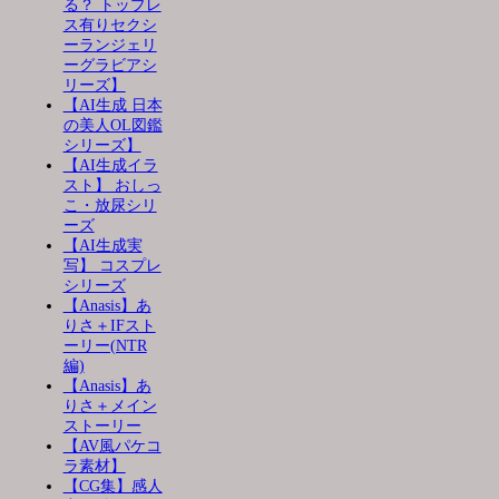
る？ トップレ
ス有りセクシ
ーランジェリ
ーグラビアシ
リーズ】
【AI生成 日本
の美人OL図鑑
シリーズ】
【AI生成イラ
スト】 おしっ
こ・放尿シリ
ーズ
【AI生成実
写】 コスプレ
シリーズ
【Anasis】あ
りさ＋IFスト
ーリー(NTR
編)
【Anasis】あ
りさ＋メイン
ストーリー
【AV風パケコ
ラ素材】
【CG集】感人