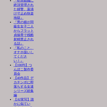
『犯罪組織に
絶頂管理され
た婦警、薬漬
け寸止め快楽
地獄』
『男の娘が同
級生女子二人
からフラット
貞操帯で残酷
射精禁止され
る話』
『私のこと、
オナホ扱いし
てくださ
い！』
【100均】つ
んぽこ製作委
員会
【40作品】デ
カチンポに即
落ちする女達
シリーズ総集
編
【AI実写】誰
かに似てい