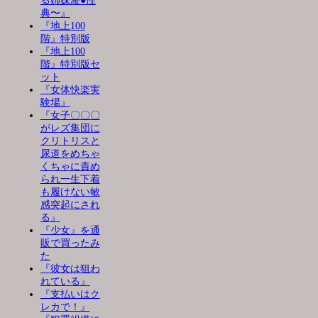
る姉妹凌●性
典〜』
『地上100
階』特別版
『地上100
階』特別版セ
ット
『女体快楽実
験場』
『女子〇〇〇
がレズ集団に
クリトリスと
尿道をめちゃ
くちゃに責め
られ一生下着
も履けない敏
感突起にされ
る』
『少女』を通
販で買ったみ
た
『彼女は狙わ
れている』
『支払いはク
レカで！』