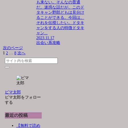
も来ない。そんなの普通
だ。迷惑な話だが、このド
タキャン野郎どもは見分け
ることができる。今回は、
それを伝授したい。ドタキ
ャンをする人の特徴ドタキ
ャン...
2023.11.17
出会い系攻略
次のページ
1
2
…
8
次へ
ピマ太郎
ピマ太郎をフォロー
する
最近の投稿
【無料で読め