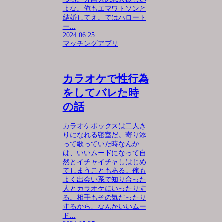
よな。俺もエマワトソンと
結婚してえ。ではハロート
ー...
2024.06.25
マッチングアプリ
カラオケで性行為
をしてバレた時
の話
カラオケボックスは二人き
りになれる密室だ。寄り添
って歌っていた時なんか
は、いいムードになって自
然とイチャイチャしはじめ
てしまうこともある。俺も
よく出会い系で知り合った
人とカラオケにいったりす
る。相手もその気だったり
するから、なんかいいムー
ド...