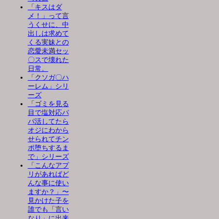
「キスはダ
メ！」って言
うくせに、中
出しは求めて
くる実妹との
恋愛未満セッ
〇スで壊れた
日常。
「クソガ〇ハ
ーレム」シリ
ーズ
「ゴミを見る
目で塩対応パ
パ活してたら
オジにわから
せられてチン
ポ堕ちするま
で」シリーズ
「こんなアプ
リがあればど
んな事に使い
ますか？」〜
見かけた子を
誰でも「言い
なり」に出来