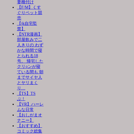
妻種付け
【F/M】くす
ぐりペット競
売
【jk自宅監
禁】
【NTR漫画】
部屋飲みで二
人きりの わず
かな時間で寝
とられる18
号。 帰宅した
クリ○ンが寝
ている間も 朝
までサイヤ人
とヤリまく
り…
【TS】TS
ぶ！
【VR】ハーレ
ムな日常
【おしがまオ
ナニー】
【おすすめ】
コミック総集