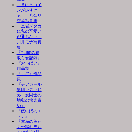
「負けヒロイ
ンが多すぎ
る！」八奈見
杏菜写真集
「黒岩メダカ
に私の可愛い
が通じない」
川井モナ写真
集
『7日間の寝
取らせ記録』
『おっぱい』
作品集
『お尻』作品
集
『チアガール
集団レズいじ
め、女同士の
地獄の快楽責
め』
『ほのぼのエ
ッチ』
『冥海の魚た
ち〜穢れ堕ち