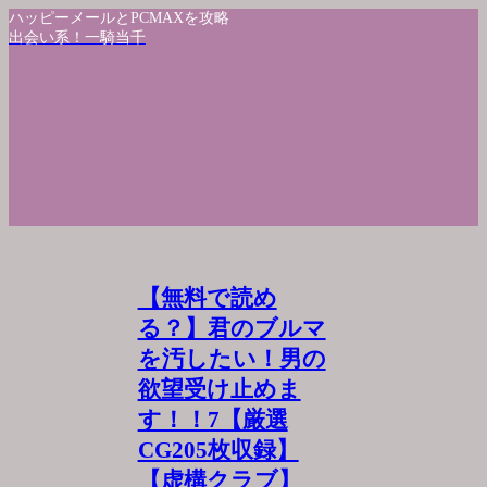
ハッピーメールとPCMAXを攻略
出会い系！一騎当千
【無料で読め
る？】君のブルマ
を汚したい！男の
欲望受け止めま
す！！7【厳選
CG205枚収録】
【虚構クラブ】