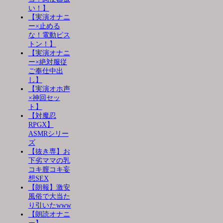
い！】
【実演オナニ
ー×止める
な！電動ピス
トン！】
【実演オナニ
ー×絶対服従
ご奉仕中出
し】
【実演オホ声
×神回セッ
ト】
【対魔忍
RPGX】
ASMRシリー
ズ
【抜き専】お
下劣ママの乳
コキ膣コキ妄
想SEX
【朗報】激安
風俗で大当た
り引いたwww
【朗読オナニ