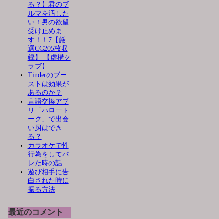
る？】君のブ
ルマを汚した
い！男の欲望
受け止めま
す！！7【厳
選CG205枚収
録】 【虚構ク
ラブ】
Tinderのブー
ストは効果が
あるのか？
言語交換アプ
リ「ハロート
ーク」で出会
い厨はでき
る？
カラオケで性
行為をしてバ
レた時の話
遊び相手に告
白された時に
振る方法
最近のコメント