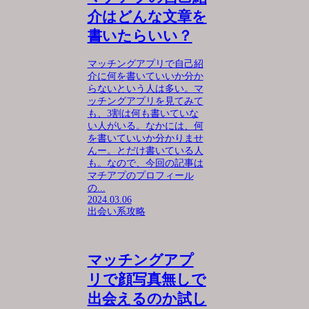
介はどんな文章を
書いたらいい？
マッチングアプリで自己紹
介に何を書いていいか分か
らないという人は多い。マ
ッチングアプリを見てみて
も、3割は何も書いていな
い人がいる。なかには、何
を書いていいか分かりませ
んー。とだけ書いている人
も。なので、今回の記事は
マチアプのプロフィール
の...
2024.03.06
出会い系攻略
マッチングアプ
リで顔写真無しで
出会えるのか試し