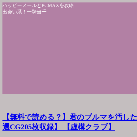
ハッピーメールとPCMAXを攻略
出会い系！一騎当千
【無料で読める？】君のブルマを汚した
選CG205枚収録】 【虚構クラブ】