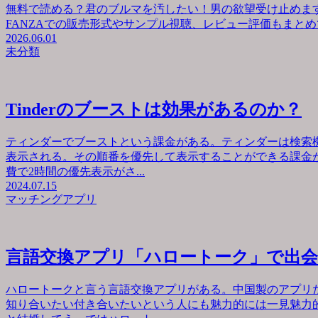
無料で読める？君のブルマを汚したい！男の欲望受け止めます
FANZAでの販売形式やサンプル視聴、レビュー評価もまとめて
2026.06.01
未分類
Tinderのブーストは効果があるのか？
ティンダーでブーストという課金がある。ティンダーは検索
表示される。その順番を優先して表示することができる課金が
費で2時間の優先表示がさ...
2024.07.15
マッチングアプリ
言語交換アプリ「ハロートーク」で出
ハロートークと言う言語交換アプリがある。中国製のアプリ
知り合いたい付き合いたいという人にも魅力的には一見魅力