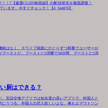
！！7【厳選CG205枚収録】の配信状況を徹底調査！
います。今すぐチェック！【d_544876】
機能はなく、スワイプ画面にひとりずつ順番でユーザーが
ブーストだ。ブースト1つ消費で30分間、ブースト2つ消
会い厨はできる？
だ。言語交換アプリでは知名度の高いアプリで、外国人と
的にうつる。外国人の恋人欲しいよな。俺もエマワトソン