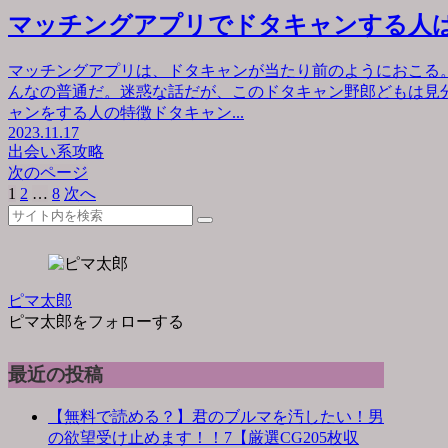
マッチングアプリでドタキャンする人
マッチングアプリは、ドタキャンが当たり前のようにおこる
んなの普通だ。迷惑な話だが、このドタキャン野郎どもは見
ャンをする人の特徴ドタキャン...
2023.11.17
出会い系攻略
次のページ
1
2
…
8
次へ
ピマ太郎
ピマ太郎をフォローする
最近の投稿
【無料で読める？】君のブルマを汚したい！男
の欲望受け止めます！！7【厳選CG205枚収