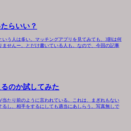
いたらいい？
という人は多い。マッチングアプリを見てみても、3割は何
りませんー。とだけ書いている人も。なので、今回の記事
えるのか試してみた
が当たり前のように言われている。これは、まぎれもない
するし、相手をするにしても適当にあしらう。写真無しで