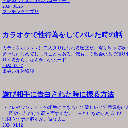
と結婚してえ。ではハロートー...
2024.06.25
マッチングアプリ
カラオケで性行為をしてバレた時の話
カラオケボックスは二人きりになれる密室だ。寄り添って歌
チャしはじめてしまうこともある。俺もよく出会い系で知り
りするから、なんかいいムード...
2024.05.27
出会い系体験談
遊び相手に告白された時に振る方法
セフレやワンナイトの相手に付き合って欲しいと雰囲気を出
「1回やっただけで恋人面するな。」みたいなのがあるけど
波風立てずに振るか。遊び人...
2024.04.12