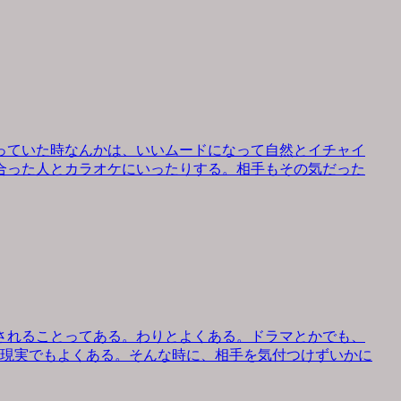
っていた時なんかは、いいムードになって自然とイチャイ
合った人とカラオケにいったりする。相手もその気だった
されることってある。わりとよくある。ドラマとかでも、
、現実でもよくある。そんな時に、相手を気付つけずいかに