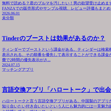
無料で読める？君のブルマを汚したい！男の欲望受け止めます
FANZAでの販売形式やサンプル視聴、レビュー評価もまとめて
2026.06.01
未分類
Tinderのブーストは効果があるのか？
ティンダーでブーストという課金がある。ティンダーは検索
表示される。その順番を優先して表示することができる課金が
費で2時間の優先表示がさ...
2024.07.15
マッチングアプリ
言語交換アプリ「ハロートーク」で出
ハロートークと言う言語交換アプリがある。中国製のアプリ
知り合いたい付き合いたいという人にも魅力的には一見魅力