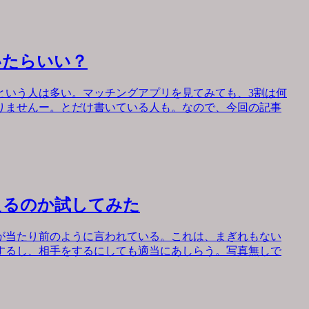
いたらいい？
という人は多い。マッチングアプリを見てみても、3割は何
りませんー。とだけ書いている人も。なので、今回の記事
えるのか試してみた
が当たり前のように言われている。これは、まぎれもない
するし、相手をするにしても適当にあしらう。写真無しで