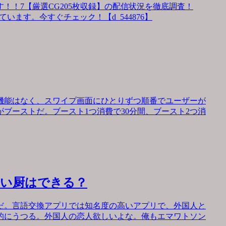
！！7【厳選CG205枚収録】の配信状況を徹底調査！
います。今すぐチェック！【d_544876】
機能はなく、スワイプ画面にひとりずつ順番でユーザーが
ブーストだ。ブースト1つ消費で30分間、ブースト2つ消
会い厨はできる？
だ。言語交換アプリでは知名度の高いアプリで、外国人と
的にうつる。外国人の恋人欲しいよな。俺もエマワトソン