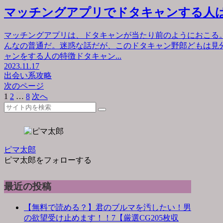
マッチングアプリでドタキャンする人
マッチングアプリは、ドタキャンが当たり前のようにおこる
んなの普通だ。迷惑な話だが、このドタキャン野郎どもは見
ャンをする人の特徴ドタキャン...
2023.11.17
出会い系攻略
次のページ
1
2
…
8
次へ
ピマ太郎
ピマ太郎をフォローする
最近の投稿
【無料で読める？】君のブルマを汚したい！男
の欲望受け止めます！！7【厳選CG205枚収