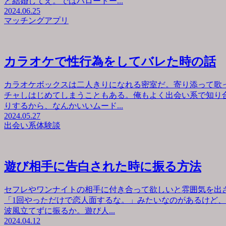
と結婚してえ。ではハロートー...
2024.06.25
マッチングアプリ
カラオケで性行為をしてバレた時の話
カラオケボックスは二人きりになれる密室だ。寄り添って歌
チャしはじめてしまうこともある。俺もよく出会い系で知り
りするから、なんかいいムード...
2024.05.27
出会い系体験談
遊び相手に告白された時に振る方法
セフレやワンナイトの相手に付き合って欲しいと雰囲気を出
「1回やっただけで恋人面するな。」みたいなのがあるけど
波風立てずに振るか。遊び人...
2024.04.12