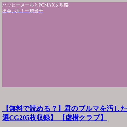
ハッピーメールとPCMAXを攻略
出会い系！一騎当千
【無料で読める？】君のブルマを汚した
選CG205枚収録】 【虚構クラブ】