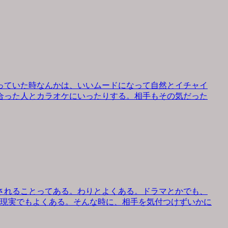
っていた時なんかは、いいムードになって自然とイチャイ
合った人とカラオケにいったりする。相手もその気だった
されることってある。わりとよくある。ドラマとかでも、
、現実でもよくある。そんな時に、相手を気付つけずいかに