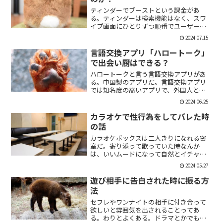
ティンダーでブーストという課金があ
る。ティンダーは検索機能はなく、スワ
イプ画面にひとりずつ順番でユーザーが
表示される。その順番を優先して表示す
2024.07.15
ることができる課金がブーストだ。ブー
スト1つ消費で30分間、ブースト2つ消費
言語交換アプリ「ハロートーク」
で2時間の優先表示がさ...
で出会い厨はできる？
ハロートークと言う言語交換アプリがあ
る。中国製のアプリだ。言語交換アプリ
では知名度の高いアプリで、外国人と知
り合いたい付き合いたいという人にも魅
2024.06.25
力的には一見魅力的にうつる。外国人の
恋人欲しいよな。俺もエマワトソンと結
カラオケで性行為をしてバレた時
婚してえ。ではハロートー...
の話
カラオケボックスは二人きりになれる密
室だ。寄り添って歌っていた時なんか
は、いいムードになって自然とイチャイ
チャしはじめてしまうこともある。俺も
2024.05.27
よく出会い系で知り合った人とカラオケ
にいったりする。相手もその気だったり
遊び相手に告白された時に振る方
するから、なんかいいムード...
法
セフレやワンナイトの相手に付き合って
欲しいと雰囲気を出されることってあ
る。わりとよくある。ドラマとかでも、