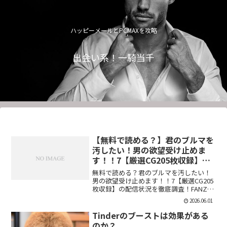
ハッピーメールとPCMAXを攻略
出会い系！一騎当千
【無料で読める？】君のブルマを
汚したい！男の欲望受け止めま
す！！7【厳選CG205枚収録】
【虚構クラブ】
無料で読める？君のブルマを汚したい！
男の欲望受け止めます！！7【厳選CG205
枚収録】の配信状況を徹底調査！FANZA
での販売形式やサンプル視聴、レビュー
2026.06.01
評価もまとめています。今すぐチェッ
ク！【d_544876】
Tinderのブーストは効果がある
のか？