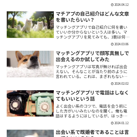
「1回やっただけで恋人面するな。」みた
2024.04.12
いなのがあるけど、現実でもよくある。
そんな時に、相手を気付つけずいかに波
マチアプの自己紹介はどんな文章
風立てずに振るか。遊び人...
を書いたらいい？
マッチングアプリで自己紹介に何を書い
ていいか分からないという人は多い。マ
ッチングアプリを見てみても、3割は何も
書いていない人がいる。なかには、何を
2024.03.06
書いていいか分かりませんー。とだけ書
いている人も。なので、今回の記事はマ
マッチングアプリで顔写真無しで
チアプのプロフィールの...
出会えるのか試してみた
マッチングアプリは写真が無ければ出会
えない。そんなことが当たり前のように
言われている。これは、まぎれもない事
実だと思う。自分が使う時に写真を載せ
2024.02.02
ていない人は無視するし、相手をするに
しても適当にあしらう。写真無しで出会
マッチングアプリで電話はしなく
えるのは、お金が発生する...
てもいいという話
よく出会い系のコツで、電話を会う前に
した方がいいみたいなのを聞く。俺も電
話はするようにはしているが、はっきり
言っちゃうと電話なんていらない。よっ
2024.01.12
ぽど話術や声に自信ある人だけすればい
いと思っている。では、その理由を語っ
出会い系で既婚者であることは言
ていこう。電話を嫌がる人...