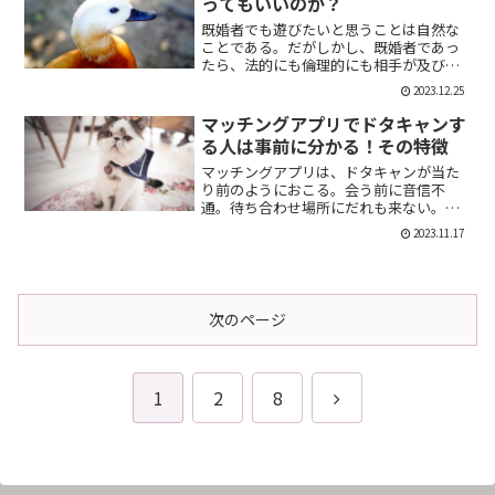
ってもいいのか？
既婚者でも遊びたいと思うことは自然な
ことである。だがしかし、既婚者であっ
たら、法的にも倫理的にも相手が及び腰
になることは明らかだ。では、既婚者で
2023.12.25
あることを言わない方がいいのか。否、
それは違う。既婚者であることを伝える
マッチングアプリでドタキャンす
メリット出会い系で既婚者...
る人は事前に分かる！その特徴
マッチングアプリは、ドタキャンが当た
り前のようにおこる。会う前に音信不
通。待ち合わせ場所にだれも来ない。そ
んなの普通だ。迷惑な話だが、このドタ
2023.11.17
キャン野郎どもは見分けることができ
る。今回は、それを伝授したい。ドタキ
ャンをする人の特徴ドタキャン...
次のページ
次
1
2
8
へ