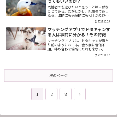
ってもいいのか？
既婚者でも遊びたいと思うことは自然な
ことである。だがしかし、既婚者であっ
たら、法的にも倫理的にも相手が及び腰
になることは明らかだ。では、既婚者で
2023.12.25
あることを言わない方がいいのか。否、
それは違う。既婚者であることを伝える
マッチングアプリでドタキャンす
メリット出会い系で既婚者...
る人は事前に分かる！その特徴
マッチングアプリは、ドタキャンが当た
り前のようにおこる。会う前に音信不
通。待ち合わせ場所にだれも来ない。そ
んなの普通だ。迷惑な話だが、このドタ
2023.11.17
キャン野郎どもは見分けることができ
る。今回は、それを伝授したい。ドタキ
ャンをする人の特徴ドタキャン...
次のページ
次
1
2
8
へ