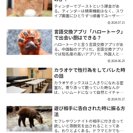
ティンダーでブーストという課金があ
る。ティンダーは検索機能はなく、スワ
イプ画面にひとりずつ順番でユーザーが
表示される。その順番を優先して表示す
2024.07.15
ることができる課金がブーストだ。ブー
スト1つ消費で30分間、ブースト2つ消費
言語交換アプリ「ハロートーク」
で2時間の優先表示がさ...
で出会い厨はできる？
ハロートークと言う言語交換アプリがあ
る。中国製のアプリだ。言語交換アプリ
では知名度の高いアプリで、外国人と知
り合いたい付き合いたいという人にも魅
2024.06.25
力的には一見魅力的にうつる。外国人の
恋人欲しいよな。俺もエマワトソンと結
カラオケで性行為をしてバレた時
婚してえ。ではハロートー...
の話
カラオケボックスは二人きりになれる密
室だ。寄り添って歌っていた時なんか
は、いいムードになって自然とイチャイ
チャしはじめてしまうこともある。俺も
2024.05.27
よく出会い系で知り合った人とカラオケ
にいったりする。相手もその気だったり
遊び相手に告白された時に振る方
するから、なんかいいムード...
法
セフレやワンナイトの相手に付き合って
欲しいと雰囲気を出されることってあ
る。わりとよくある。ドラマとかでも、