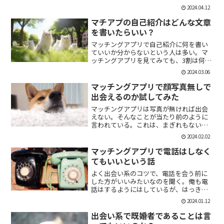
「1回やっただけで恋人面するな。」みた
2024.04.12
いなのがあるけど、現実でもよくある。
そんな時に、相手を気付つけずいかに波
マチアプの自己紹介はどんな文章
風立てずに振るか。遊び人...
を書いたらいい？
マッチングアプリで自己紹介に何を書い
ていいか分からないという人は多い。マ
ッチングアプリを見てみても、3割は何も
書いていない人がいる。なかには、何を
2024.03.06
書いていいか分かりませんー。とだけ書
いている人も。なので、今回の記事はマ
マッチングアプリで顔写真無しで
チアプのプロフィールの...
出会えるのか試してみた
マッチングアプリは写真が無ければ出会
えない。そんなことが当たり前のように
言われている。これは、まぎれもない事
実だと思う。自分が使う時に写真を載せ
2024.02.02
ていない人は無視するし、相手をするに
しても適当にあしらう。写真無しで出会
マッチングアプリで電話はしなく
えるのは、お金が発生する...
てもいいという話
よく出会い系のコツで、電話を会う前に
した方がいいみたいなのを聞く。俺も電
話はするようにはしているが、はっきり
言っちゃうと電話なんていらない。よっ
2024.01.12
ぽど話術や声に自信ある人だけすればい
いと思っている。では、その理由を語っ
出会い系で既婚者であることは言
ていこう。電話を嫌がる人...