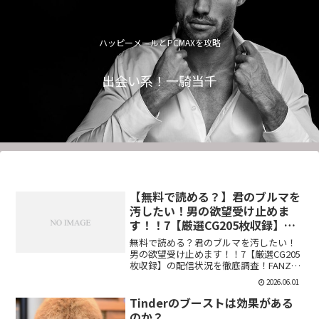
ハッピーメールとPCMAXを攻略
出会い系！一騎当千
【無料で読める？】君のブルマを
汚したい！男の欲望受け止めま
す！！7【厳選CG205枚収録】
【虚構クラブ】
無料で読める？君のブルマを汚したい！
男の欲望受け止めます！！7【厳選CG205
枚収録】の配信状況を徹底調査！FANZA
での販売形式やサンプル視聴、レビュー
2026.06.01
評価もまとめています。今すぐチェッ
ク！【d_544876】
Tinderのブーストは効果がある
のか？