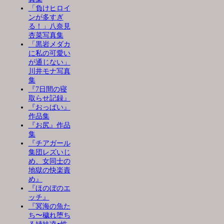
「負けヒロイ
ンが多すぎ
る！」八奈見
杏菜写真集
「黒岩メダカ
に私の可愛い
が通じない」
川井モナ写真
集
『7日間の寝
取らせ記録』
『おっぱい』
作品集
『お尻』作品
集
『チアガール
集団レズいじ
め、女同士の
地獄の快楽責
め』
『ほのぼのエ
ッチ』
『冥海の魚た
ち〜穢れ堕ち