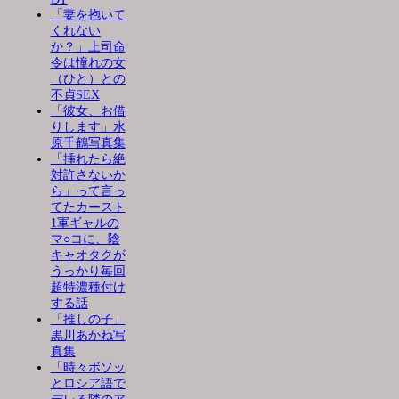
「妻を抱いて
くれない
か？」上司命
令は憧れの女
（ひと）との
不貞SEX
「彼女、お借
りします」水
原千鶴写真集
「挿れたら絶
対許さないか
ら」って言っ
てたカースト
1軍ギャルの
マ○コに、陰
キャオタクが
うっかり毎回
超特濃種付け
する話
「推しの子」
黒川あかね写
真集
「時々ボソッ
とロシア語で