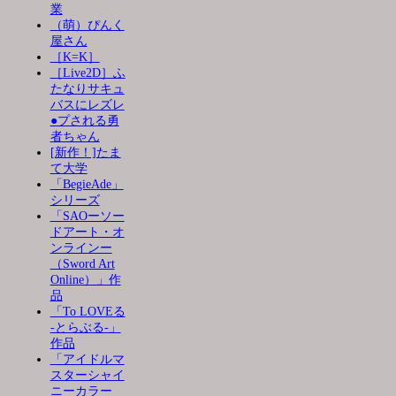
業
（萌）ぴんく
屋さん
［K=K］
［Live2D］ふ
たなりサキュ
バスにレズレ
●プされる勇
者ちゃん
[新作！]たま
て大学
「BegieAde」
シリーズ
「SAOーソー
ドアート・オ
ンラインー
（Sword Art
Online）」作
品
「To LOVEる
-とらぶる-」
作品
「アイドルマ
スターシャイ
ニーカラー