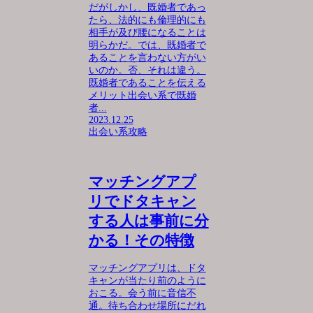
だがしかし、既婚者であっ
たら、法的にも倫理的にも
相手が及び腰になることは
明らかだ。では、既婚者で
あることを言わない方がい
いのか。否、それは違う。
既婚者であることを伝える
メリット出会い系で既婚
者...
2023.12.25
出会い系攻略
マッチングアプ
リでドタキャン
する人は事前に分
かる！その特徴
マッチングアプリは、ドタ
キャンが当たり前のように
おこる。会う前に音信不
通。待ち合わせ場所にだれ