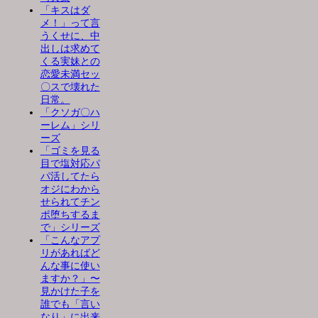
「キスはダ
メ！」って言
うくせに、中
出しは求めて
くる実妹との
恋愛未満セッ
〇スで壊れた
日常。
「クソガ〇ハ
ーレム」シリ
ーズ
「ゴミを見る
目で塩対応パ
パ活してたら
オジにわから
せられてチン
ポ堕ちするま
で」シリーズ
「こんなアプ
リがあればど
んな事に使い
ますか？」〜
見かけた子を
誰でも「言い
なり」に出来