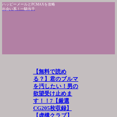
ハッピーメールとPCMAXを攻略
出会い系！一騎当千
【無料で読め
る？】君のブルマ
を汚したい！男の
欲望受け止めま
す！！7【厳選
CG205枚収録】
【虚構クラブ】