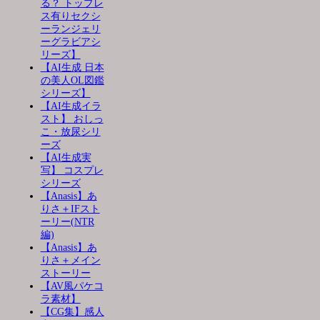
る？ トップレ
ス有りセクシ
ーランジェリ
ーグラビアシ
リーズ】
【AI生成 日本
の美人OL図鑑
シリーズ】
【AI生成イラ
スト】 おしっ
こ・放尿シリ
ーズ
【AI生成実
写】 コスプレ
シリーズ
【Anasis】あ
りさ＋IFスト
ーリー(NTR
編)
【Anasis】あ
りさ＋メイン
ストーリー
【AV風パケコ
ラ素材】
【CG集】感人