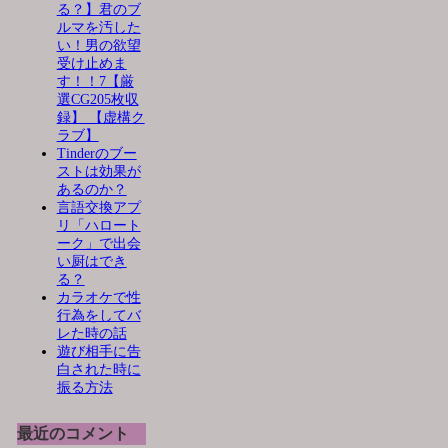
る？】君のブ
ルマを汚した
い！男の欲望
受け止めま
す！！7【厳
選CG205枚収
録】 【虚構ク
ラブ】
Tinderのブー
ストは効果が
あるのか？
言語交換アプ
リ「ハロート
ーク」で出会
い厨はでき
る？
カラオケで性
行為をしてバ
レた時の話
遊び相手に告
白された時に
振る方法
最近のコメント