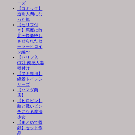
ーズ
【コミック】
透明人間にな
った俺
【セリフ付
き】悪魔に敗
北〜快楽堕ち
させられたセ
ーラーヒロイ
ン編〜
【セリフ入
CG】肉感人妻
種付け
【ヌキ専用】
絶景トイレシ
リーズ
【ハマダ商
店】
【ヒロピン】
敵と戦いピン
チになる魔法
少女
【まとめて収
録】セット作
品