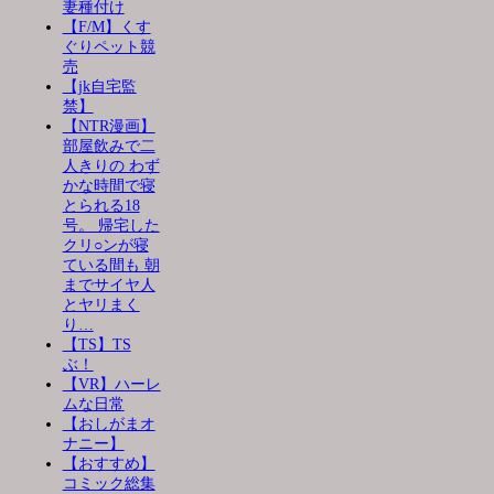
妻種付け
【F/M】くす
ぐりペット競
売
【jk自宅監
禁】
【NTR漫画】
部屋飲みで二
人きりの わず
かな時間で寝
とられる18
号。 帰宅した
クリ○ンが寝
ている間も 朝
までサイヤ人
とヤリまく
り…
【TS】TS
ぶ！
【VR】ハーレ
ムな日常
【おしがまオ
ナニー】
【おすすめ】
コミック総集