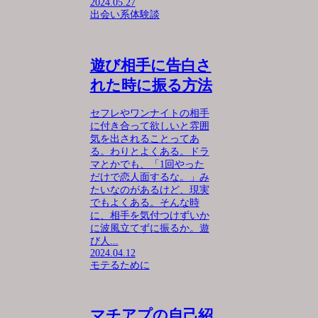
2024.05.27
出会い系体験談
遊び相手に告白さ
れた時に振る方法
セフレやワンナイトの相手
に付き合って欲しいと雰囲
気を出されることってあ
る。わりとよくある。ドラ
マとかでも、「1回やった
だけで恋人面するな。」み
たいなのがあるけど、現実
でもよくある。そんな時
に、相手を気付つけずいか
に波風立てずに振るか。遊
び人...
2024.04.12
モテるために
マチアプの自己紹