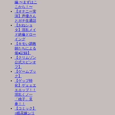
編 〜まずはこ
こから！〜
【オナニー実
演】声優さん
とガチ生通話
【おねショ
タ】淫乱メイ
ド絶倫ドロー
イング
【キモい調教
師たちによる
催●記録】
【クリムゾン
公式スピンオ
フ】
【ゲームブッ
ク】
【ゲップ特
化】ゲェェエ
エエップ！！
淫乱くノ一
「桃子」見
参！！
【コミック】
○眠花嫁シリ