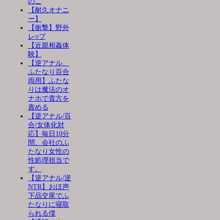
のこ
【耐久オナニ
ー】
【衝撃】野外
レ○プ
【近親相姦体
験】
【逆アナル、
ふたなり百合
両用】ふたな
りは魔法のオ
ナホで貴方を
責める
【逆アナル/百
合/女体化対
応】毎日10分
間、会社のふ
たなり女性の
性処理担当で
す。
【逆アナル/逆
NTR】おほ声
下品交尾でふ
たなりに寝取
られる僕