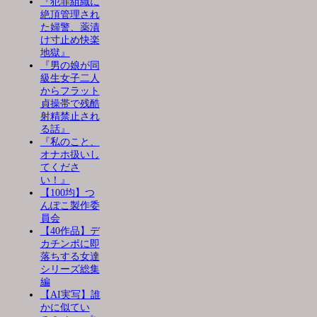
『犯罪組織に
絶頂管理され
た婦警、薬漬
け寸止め快楽
地獄』
『男の娘が同
級生女子二人
からフラット
貞操帯で残酷
射精禁止され
る話』
『私のこと、
オナホ扱いし
てくださ
い！』
【100均】つ
んぽこ製作委
員会
【40作品】デ
カチンポに即
落ちする女達
シリーズ総集
編
【AI実写】誰
かに似てい