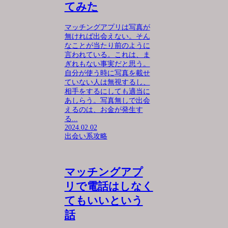
てみた
マッチングアプリは写真が
無ければ出会えない。そん
なことが当たり前のように
言われている。これは、ま
ぎれもない事実だと思う。
自分が使う時に写真を載せ
ていない人は無視するし、
相手をするにしても適当に
あしらう。写真無しで出会
えるのは、お金が発生す
る...
2024.02.02
出会い系攻略
マッチングアプ
リで電話はしなく
てもいいという
話