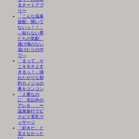
るチートアプ
リ〜
「こんな温泉
旅館、聞いて
ないっ！！」
―知らない男
たちの気配、
逃げ場のない
湯けむりの中
で―
「まって…そ
こキモチよす
ぎるっ！」挿
れたがりな契
約カノジョの
奥をコンコン
「人妻なの
に…夫以外の
アレを…」〜
温泉旅行でビ
クビク美乳マ
ッサージ
「好きだ」と
言えなかった
DT