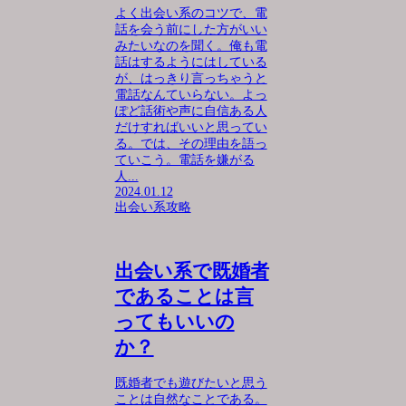
よく出会い系のコツで、電
話を会う前にした方がいい
みたいなのを聞く。俺も電
話はするようにはしている
が、はっきり言っちゃうと
電話なんていらない。よっ
ぽど話術や声に自信ある人
だけすればいいと思ってい
る。では、その理由を語っ
ていこう。電話を嫌がる
人...
2024.01.12
出会い系攻略
出会い系で既婚者
であることは言
ってもいいの
か？
既婚者でも遊びたいと思う
ことは自然なことである。