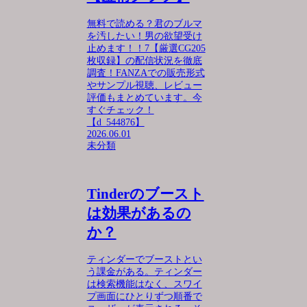
無料で読める？君のブルマ
を汚したい！男の欲望受け
止めます！！7【厳選CG205
枚収録】の配信状況を徹底
調査！FANZAでの販売形式
やサンプル視聴、レビュー
評価もまとめています。今
すぐチェック！
【d_544876】
2026.06.01
未分類
Tinderのブースト
は効果があるの
か？
ティンダーでブーストとい
う課金がある。ティンダー
は検索機能はなく、スワイ
プ画面にひとりずつ順番で