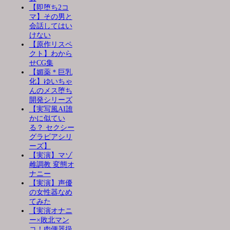
【即堕ち2コ
マ】その男と
会話してはい
けない
【原作リスペ
クト】わから
せCG集
【媚薬＊巨乳
化】ゆいちゃ
んのメス堕ち
開発シリーズ
【実写風AI誰
かに似てい
る？ セクシー
グラビアシリ
ーズ】
【実演】マゾ
雌調教 変態オ
ナニー
【実演】声優
の女性器なめ
てみた
【実演オナニ
ー×敗北マン
コ！肉便器扱