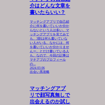
介はどんな文章を
書いたらいい？
マッチングアプリで自己紹
介に何を書いていいか分か
らないという人は多い。マ
ッチングアプリを見てみて
も、3割は何も書いていな
い人がいる。なかには、何
を書いていいか分かりませ
んー。とだけ書いている人
も。なので、今回の記事は
マチアプのプロフィール
の...
2024.03.06
出会い系攻略
マッチングアプ
リで顔写真無しで
出会えるのか試し