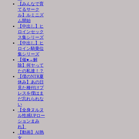
【みんなで育
てるサーク
ル】ルミニズ
ム開始
【中出し】ヒ
ロインセック
ス集シリーズ
【中出し】ヒ
ロイン騎乗位
集シリーズ
【催●→解
除】何ヤって
たの私達！？
【僕のNTR夏
休み】あの日
見た種付けプ
レスを僕はま
だ忘れられな
い
【全身ヌルヌ
ル性感UPロー
ションまみ
れ】
【動画】AI熟
女