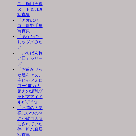
ズ」樋口円香
ヌード＆SEX
写真集
「アオのハ
コ」鹿野千夏
写真集
「あなたの」
じゃダメみた
い…
「いちばん長
い日」シリー
ズ
「お前がフっ
た陰キャ女、
今じゃフォロ
ワー100万人
超えの爆乳グ
ラビアアイド
ルだぞ？w」
「お隣の天使
様にいつの間
にか駄目人間
にされていた
件」椎名真昼
写真集