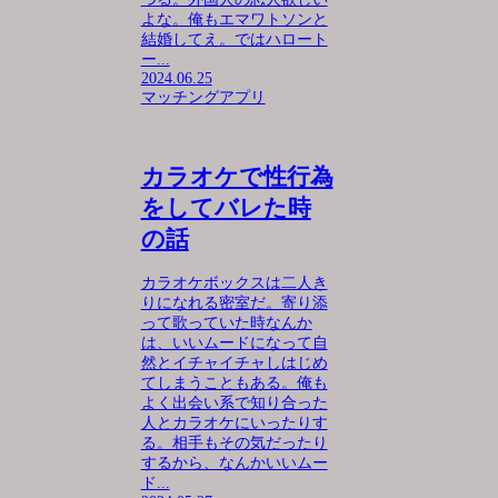
よな。俺もエマワトソンと
結婚してえ。ではハロート
ー...
2024.06.25
マッチングアプリ
カラオケで性行為
をしてバレた時
の話
カラオケボックスは二人き
りになれる密室だ。寄り添
って歌っていた時なんか
は、いいムードになって自
然とイチャイチャしはじめ
てしまうこともある。俺も
よく出会い系で知り合った
人とカラオケにいったりす
る。相手もその気だったり
するから、なんかいいムー
ド...