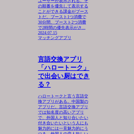
ユーザーが表示される。そ
の順番を優先して表示する
ことができる課金がブース
トだ。ブースト1つ消費で
30分間、ブースト2つ消費
で2時間の優先表示がさ...
2024.07.15
マッチングアプリ
言語交換アプリ
「ハロートーク」
で出会い厨はでき
る？
ハロートークと言う言語交
換アプリがある。中国製の
アプリだ。言語交換アプリ
では知名度の高いアプリ
で、外国人と知り合いたい
付き合いたいという人にも
魅力的には一見魅力的にう
つる。外国人の恋人欲しい