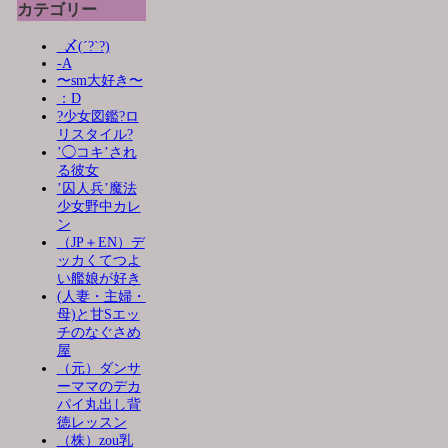
カテゴリー
_〆(´?`?)
-A
〜sm大好き〜
：D
?少女図鑑?ロ
リスタイル?
’◯コキ’され
る彼女
’囚人兵’魔法
少女野中カレ
ン
（JP＋EN）デ
ッカくてつよ
い艦娘が好き
(人妻・主婦・
母)と甘Sエッ
チのなぐさめ
屋
（元）ダンサ
ーママのデカ
パイ丸出し背
徳レッスン
（株）zou乳