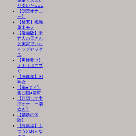
風俗で大当た
り引いたwww
【朗読オナニ
ー】
【格安】短編
露出モノ
【漫画版】未
亡人の母さん
と実家でいち
ゃラブセック
ス
【男性受け】
オナサポアプ
リ
【画像集】AI
熟女
【痴●ダメ】
集団痴●電車
【目隠しで実
演オナニー潮
吹き】
【禁断の体
験】
【総集編】ふ
つうのおんな