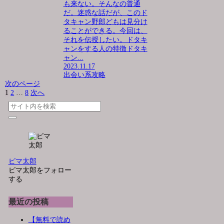
も来ない。そんなの普通
だ。迷惑な話だが、このド
タキャン野郎どもは見分け
ることができる。今回は、
それを伝授したい。ドタキ
ャンをする人の特徴ドタキ
ャン...
2023.11.17
出会い系攻略
次のページ
1
2
…
8
次へ
ピマ太郎
ピマ太郎をフォロー
する
最近の投稿
【無料で読め