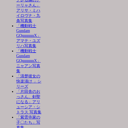
デレる隣のア
ーリャさん」
アリサ・ミハ
イロヴナ・九
条写真集
「機動戦士
Gundam
GQuuuuuuX」
アマテ・ユズ
リハ写真集
「機動戦士
Gundam
GQuuuuuuX」
ニャアン写真
集
「清楚彼女の
快楽漬け 」シ
リーズ
「片田舎のお
っさん、剣聖
になる」アリ
ューシア・シ
トラス 写真集
「紫雲寺家の
子〇たち」写
真集