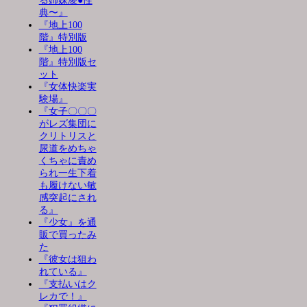
る姉妹凌●性
典〜』
『地上100
階』特別版
『地上100
階』特別版セ
ット
『女体快楽実
験場』
『女子〇〇〇
がレズ集団に
クリトリスと
尿道をめちゃ
くちゃに責め
られ一生下着
も履けない敏
感突起にされ
る』
『少女』を通
販で買ったみ
た
『彼女は狙わ
れている』
『支払いはク
レカで！』