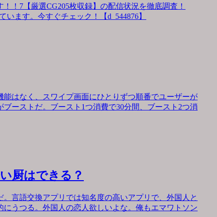
！！7【厳選CG205枚収録】の配信状況を徹底調査！
います。今すぐチェック！【d_544876】
機能はなく、スワイプ画面にひとりずつ順番でユーザーが
ブーストだ。ブースト1つ消費で30分間、ブースト2つ消
会い厨はできる？
だ。言語交換アプリでは知名度の高いアプリで、外国人と
的にうつる。外国人の恋人欲しいよな。俺もエマワトソン