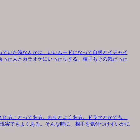
っていた時なんかは、いいムードになって自然とイチャイ
合った人とカラオケにいったりする。相手もその気だった
されることってある。わりとよくある。ドラマとかでも、
、現実でもよくある。そんな時に、相手を気付つけずいかに