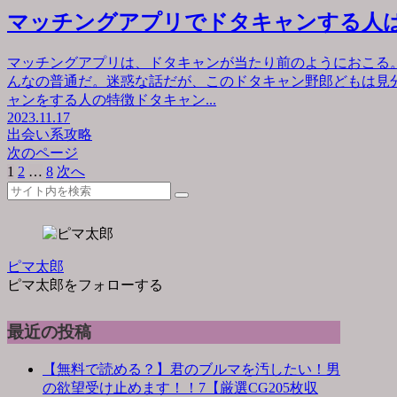
マッチングアプリでドタキャンする人
マッチングアプリは、ドタキャンが当たり前のようにおこる
んなの普通だ。迷惑な話だが、このドタキャン野郎どもは見
ャンをする人の特徴ドタキャン...
2023.11.17
出会い系攻略
次のページ
1
2
…
8
次へ
ピマ太郎
ピマ太郎をフォローする
最近の投稿
【無料で読める？】君のブルマを汚したい！男
の欲望受け止めます！！7【厳選CG205枚収