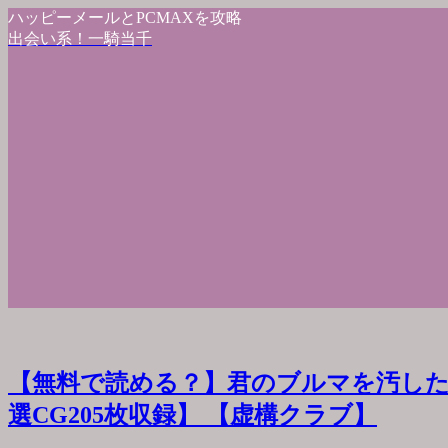
ハッピーメールとPCMAXを攻略
出会い系！一騎当千
【無料で読める？】君のブルマを汚した
選CG205枚収録】 【虚構クラブ】