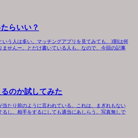
いたらいい？
という人は多い。マッチングアプリを見てみても、3割は何
りませんー。とだけ書いている人も。なので、今回の記事
えるのか試してみた
が当たり前のように言われている。これは、まぎれもない
するし、相手をするにしても適当にあしらう。写真無しで