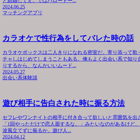
と結婚してえ。ではハロートー...
2024.06.25
マッチングアプリ
カラオケで性行為をしてバレた時の話
カラオケボックスは二人きりになれる密室だ。寄り添って歌
チャしはじめてしまうこともある。俺もよく出会い系で知り
りするから、なんかいいムード...
2024.05.27
出会い系体験談
遊び相手に告白された時に振る方法
セフレやワンナイトの相手に付き合って欲しいと雰囲気を出
「1回やっただけで恋人面するな。」みたいなのがあるけど
波風立てずに振るか。遊び人...
2024.04.12