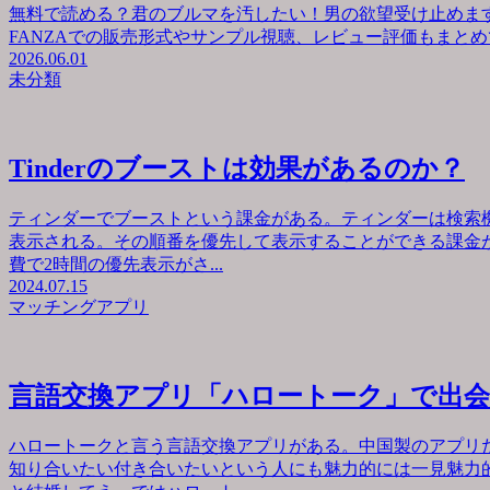
無料で読める？君のブルマを汚したい！男の欲望受け止めます
FANZAでの販売形式やサンプル視聴、レビュー評価もまとめて
2026.06.01
未分類
Tinderのブーストは効果があるのか？
ティンダーでブーストという課金がある。ティンダーは検索
表示される。その順番を優先して表示することができる課金が
費で2時間の優先表示がさ...
2024.07.15
マッチングアプリ
言語交換アプリ「ハロートーク」で出
ハロートークと言う言語交換アプリがある。中国製のアプリ
知り合いたい付き合いたいという人にも魅力的には一見魅力