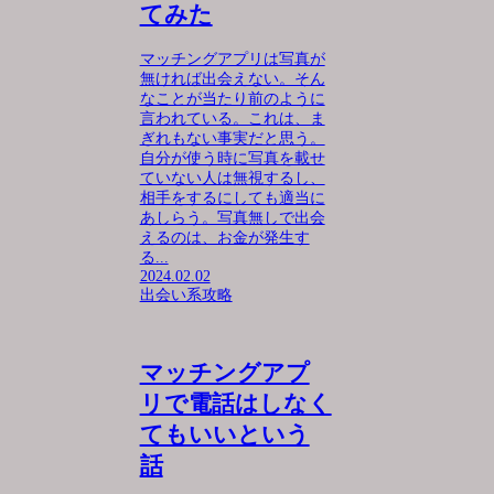
てみた
マッチングアプリは写真が
無ければ出会えない。そん
なことが当たり前のように
言われている。これは、ま
ぎれもない事実だと思う。
自分が使う時に写真を載せ
ていない人は無視するし、
相手をするにしても適当に
あしらう。写真無しで出会
えるのは、お金が発生す
る...
2024.02.02
出会い系攻略
マッチングアプ
リで電話はしなく
てもいいという
話