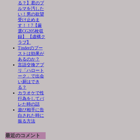
る？】君のブ
ルマを汚した
い！男の欲望
受け止めま
す！！7【厳
選CG205枚収
録】 【虚構ク
ラブ】
Tinderのブー
ストは効果が
あるのか？
言語交換アプ
リ「ハロート
ーク」で出会
い厨はでき
る？
カラオケで性
行為をしてバ
レた時の話
遊び相手に告
白された時に
振る方法
最近のコメント