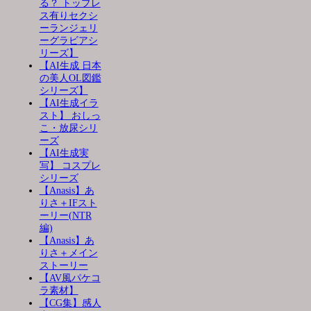
る？ トップレ
ス有りセクシ
ーランジェリ
ーグラビアシ
リーズ】
【AI生成 日本
の美人OL図鑑
シリーズ】
【AI生成イラ
スト】 おしっ
こ・放尿シリ
ーズ
【AI生成実
写】 コスプレ
シリーズ
【Anasis】あ
りさ＋IFスト
ーリー(NTR
編)
【Anasis】あ
りさ＋メイン
ストーリー
【AV風パケコ
ラ素材】
【CG集】感人