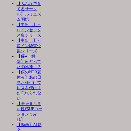
【みんなで育
てるサーク
ル】ルミニズ
ム開始
【中出し】ヒ
ロインセック
ス集シリーズ
【中出し】ヒ
ロイン騎乗位
集シリーズ
【催●→解
除】何ヤって
たの私達！？
【僕のNTR夏
休み】あの日
見た種付けプ
レスを僕はま
だ忘れられな
い
【全身ヌルヌ
ル性感UPロー
ションまみ
れ】
【動画】AI熟
女