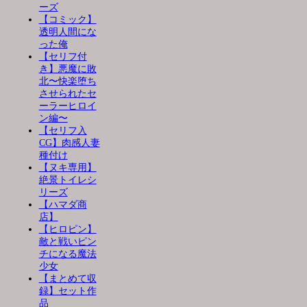
ーズ
【コミック】
透明人間にな
った俺
【セリフ付
き】悪魔に敗
北〜快楽堕ち
させられたセ
ーラーヒロイ
ン編〜
【セリフ入
CG】肉感人妻
種付け
【ヌキ専用】
絶景トイレシ
リーズ
【ハマダ商
店】
【ヒロピン】
敵と戦いピン
チになる魔法
少女
【まとめて収
録】セット作
品