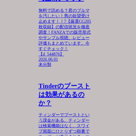
無料で読める？君のブルマ
を汚したい！男の欲望受け
止めます！！7【厳選CG205
枚収録】の配信状況を徹底
調査！FANZAでの販売形式
やサンプル視聴、レビュー
評価もまとめています。今
すぐチェック！
【d_544876】
2026.06.01
未分類
Tinderのブースト
は効果があるの
か？
ティンダーでブーストとい
う課金がある。ティンダー
は検索機能はなく、スワイ
プ画面にひとりずつ順番で