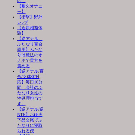
のこ
【耐久オナニ
ー】
【衝撃】野外
レ○プ
【近親相姦体
験】
【逆アナル、
ふたなり百合
両用】ふたな
りは魔法のオ
ナホで貴方を
責める
【逆アナル/百
合/女体化対
応】毎日10分
間、会社のふ
たなり女性の
性処理担当で
す。
【逆アナル/逆
NTR】おほ声
下品交尾でふ
たなりに寝取
られる僕