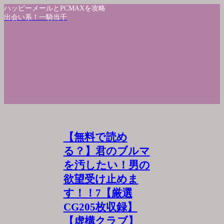
ハッピーメールとPCMAXを攻略
出会い系！一騎当千
【無料で読め
る？】君のブルマ
を汚したい！男の
欲望受け止めま
す！！7【厳選
CG205枚収録】
【虚構クラブ】