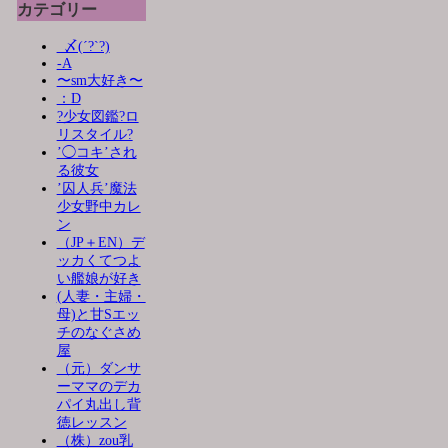
カテゴリー
_〆(´?`?)
-A
〜sm大好き〜
：D
?少女図鑑?ロ
リスタイル?
’◯コキ’され
る彼女
’囚人兵’魔法
少女野中カレ
ン
（JP＋EN）デ
ッカくてつよ
い艦娘が好き
(人妻・主婦・
母)と甘Sエッ
チのなぐさめ
屋
（元）ダンサ
ーママのデカ
パイ丸出し背
徳レッスン
（株）zou乳