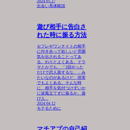
2024.05.27
出会い系体験談
遊び相手に告白さ
れた時に振る方法
セフレやワンナイトの相手
に付き合って欲しいと雰囲
気を出されることってあ
る。わりとよくある。ドラ
マとかでも、「1回やった
だけで恋人面するな。」み
たいなのがあるけど、現実
でもよくある。そんな時
に、相手を気付つけずいか
に波風立てずに振るか。遊
び人...
2024.04.12
モテるために
マチアプの自己紹