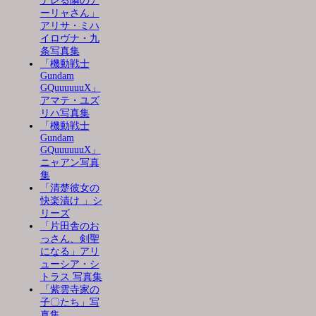
デレる隣のア
ーリャさん」
アリサ・ミハ
イロヴナ・九
条写真集
「機動戦士
Gundam
GQuuuuuuX」
アマテ・ユズ
リハ写真集
「機動戦士
Gundam
GQuuuuuuX」
ニャアン写真
集
「清楚彼女の
快楽漬け 」シ
リーズ
「片田舎のお
っさん、剣聖
になる」アリ
ューシア・シ
トラス 写真集
「紫雲寺家の
子〇たち」写
真集