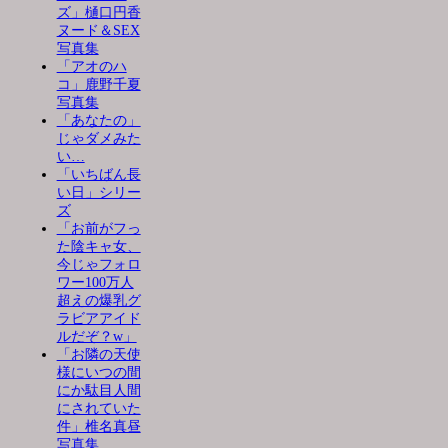
ズ」樋口円香
ヌード＆SEX
写真集
「アオのハ
コ」鹿野千夏
写真集
「あなたの」
じゃダメみた
い…
「いちばん長
い日」シリー
ズ
「お前がフっ
た陰キャ女、
今じゃフォロ
ワー100万人
超えの爆乳グ
ラビアアイド
ルだぞ？w」
「お隣の天使
様にいつの間
にか駄目人間
にされていた
件」椎名真昼
写真集