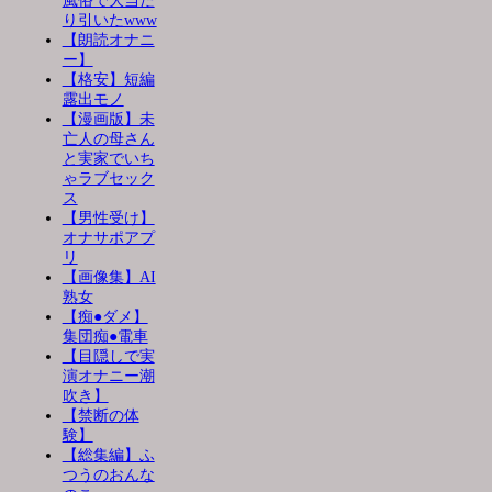
風俗で大当た
り引いたwww
【朗読オナニ
ー】
【格安】短編
露出モノ
【漫画版】未
亡人の母さん
と実家でいち
ゃラブセック
ス
【男性受け】
オナサポアプ
リ
【画像集】AI
熟女
【痴●ダメ】
集団痴●電車
【目隠しで実
演オナニー潮
吹き】
【禁断の体
験】
【総集編】ふ
つうのおんな