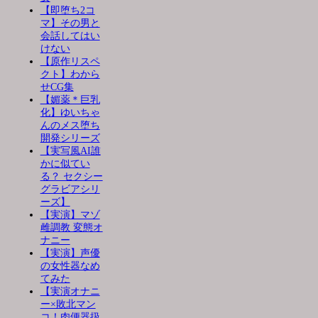
【即堕ち2コ
マ】その男と
会話してはい
けない
【原作リスペ
クト】わから
せCG集
【媚薬＊巨乳
化】ゆいちゃ
んのメス堕ち
開発シリーズ
【実写風AI誰
かに似てい
る？ セクシー
グラビアシリ
ーズ】
【実演】マゾ
雌調教 変態オ
ナニー
【実演】声優
の女性器なめ
てみた
【実演オナニ
ー×敗北マン
コ！肉便器扱