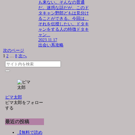
も来ない。そんなの普通
だ。迷惑な話だが、このド
タキャン野郎どもは見分け
ることができる。今回は、
それを伝授したい。ドタキ
ャンをする人の特徴ドタキ
ャン...
2023.11.17
出会い系攻略
次のページ
1
2
…
8
次へ
ピマ太郎
ピマ太郎をフォロー
する
最近の投稿
【無料で読め