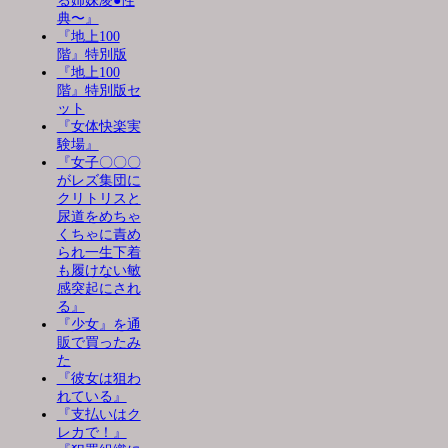
る姉妹凌●性
典〜』
『地上100
階』特別版
『地上100
階』特別版セ
ット
『女体快楽実
験場』
『女子〇〇〇
がレズ集団に
クリトリスと
尿道をめちゃ
くちゃに責め
られ一生下着
も履けない敏
感突起にされ
る』
『少女』を通
販で買ったみ
た
『彼女は狙わ
れている』
『支払いはク
レカで！』