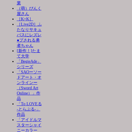
業
（萌）ぴんく
屋さん
［K=K］
［Live2D］ふ
たなりサキュ
バスにレズレ
●プされる勇
者ちゃん
[新作！]たま
て大学
「BegieAde」
シリーズ
「SAOーソー
ドアート・オ
ンラインー
（Sword Art
Online）」作
品
「To LOVEる
-とらぶる-」
作品
「アイドルマ
スターシャイ
ニーカラー