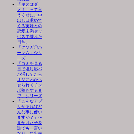
「キスはダ
メ！」って言
うくせに、中
出しは求めて
くる実妹との
恋愛未満セッ
〇スで壊れた
日常。
「クソガ〇ハ
ーレム」シリ
ーズ
「ゴミを見る
目で塩対応パ
パ活してたら
オジにわから
せられてチン
ポ堕ちするま
で」シリーズ
「こんなアプ
リがあればど
んな事に使い
ますか？」〜
見かけた子を
誰でも「言い
なり」に出来