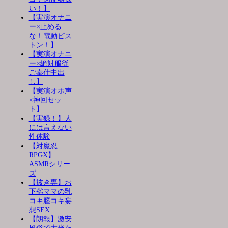
い！】
【実演オナニ
ー×止める
な！電動ピス
トン！】
【実演オナニ
ー×絶対服従
ご奉仕中出
し】
【実演オホ声
×神回セッ
ト】
【実録！】人
には言えない
性体験
【対魔忍
RPGX】
ASMRシリー
ズ
【抜き専】お
下劣ママの乳
コキ膣コキ妄
想SEX
【朗報】激安