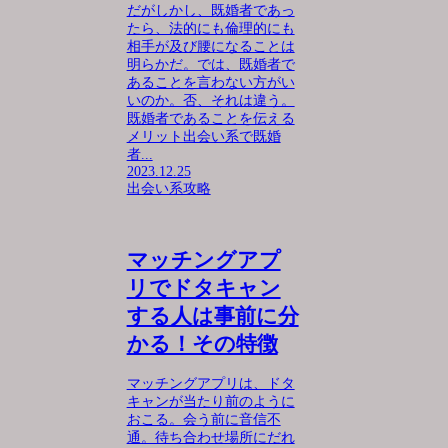
だがしかし、既婚者であっ
たら、法的にも倫理的にも
相手が及び腰になることは
明らかだ。では、既婚者で
あることを言わない方がい
いのか。否、それは違う。
既婚者であることを伝える
メリット出会い系で既婚
者...
2023.12.25
出会い系攻略
マッチングアプ
リでドタキャン
する人は事前に分
かる！その特徴
マッチングアプリは、ドタ
キャンが当たり前のように
おこる。会う前に音信不
通。待ち合わせ場所にだれ