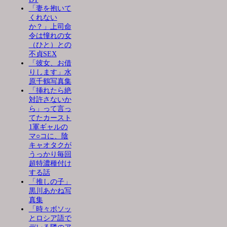
「妻を抱いて
くれない
か？」上司命
令は憧れの女
（ひと）との
不貞SEX
「彼女、お借
りします」水
原千鶴写真集
「挿れたら絶
対許さないか
ら」って言っ
てたカースト
1軍ギャルの
マ○コに、陰
キャオタクが
うっかり毎回
超特濃種付け
する話
「推しの子」
黒川あかね写
真集
「時々ボソッ
とロシア語で