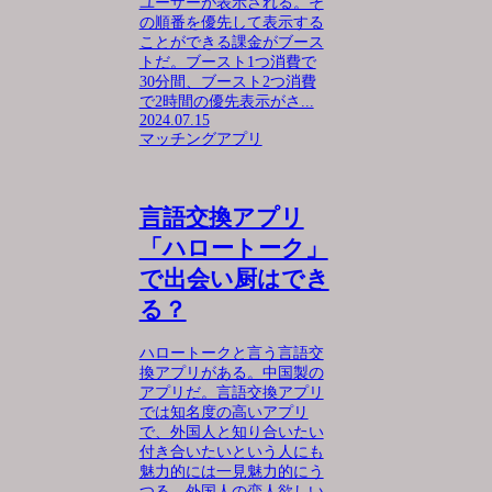
ユーザーが表示される。そ
の順番を優先して表示する
ことができる課金がブース
トだ。ブースト1つ消費で
30分間、ブースト2つ消費
で2時間の優先表示がさ...
2024.07.15
マッチングアプリ
言語交換アプリ
「ハロートーク」
で出会い厨はでき
る？
ハロートークと言う言語交
換アプリがある。中国製の
アプリだ。言語交換アプリ
では知名度の高いアプリ
で、外国人と知り合いたい
付き合いたいという人にも
魅力的には一見魅力的にう
つる。外国人の恋人欲しい