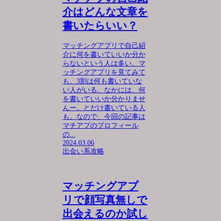
介はどんな文章を
書いたらいい？
マッチングアプリで自己紹
介に何を書いていいか分か
らないという人は多い。マ
ッチングアプリを見てみて
も、3割は何も書いていな
い人がいる。なかには、何
を書いていいか分かりませ
んー。とだけ書いている人
も。なので、今回の記事は
マチアプのプロフィール
の...
2024.03.06
出会い系攻略
マッチングアプ
リで顔写真無しで
出会えるのか試し