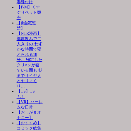
妻種付け
【F/M】くす
ぐりペット競
売
【jk自宅監
禁】
【NTR漫画】
部屋飲みで二
人きりの わず
かな時間で寝
とられる18
号。 帰宅した
クリ○ンが寝
ている間も 朝
までサイヤ人
とヤリまく
り…
【TS】TS
ぶ！
【VR】ハーレ
ムな日常
【おしがまオ
ナニー】
【おすすめ】
コミック総集