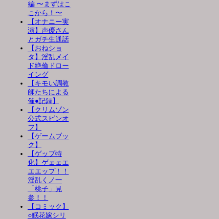
編 〜まずはこ
こから！〜
【オナニー実
演】声優さん
とガチ生通話
【おねショ
タ】淫乱メイ
ド絶倫ドロー
イング
【キモい調教
師たちによる
催●記録】
【クリムゾン
公式スピンオ
フ】
【ゲームブッ
ク】
【ゲップ特
化】ゲェェエ
エエップ！！
淫乱くノ一
「桃子」見
参！！
【コミック】
○眠花嫁シリ