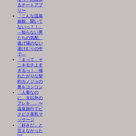
るチートアプ
リ〜
「こんな温泉
旅館、聞いて
ないっ！！」
―知らない男
たちの気配、
逃げ場のない
湯けむりの中
で―
「まって…そ
こキモチよす
ぎるっ！」挿
れたがりな契
約カノジョの
奥をコンコン
「人妻なの
に…夫以外の
アレを…」〜
温泉旅行でビ
クビク美乳マ
ッサージ
「好きだ」と
言えなかった
DT