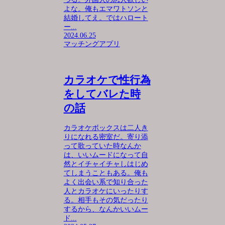
よな。俺もエマワトソンと
結婚してえ。ではハロート
ー...
2024.06.25
マッチングアプリ
カラオケで性行為
をしてバレた時
の話
カラオケボックスは二人き
りになれる密室だ。寄り添
って歌っていた時なんか
は、いいムードになって自
然とイチャイチャしはじめ
てしまうこともある。俺も
よく出会い系で知り合った
人とカラオケにいったりす
る。相手もその気だったり
するから、なんかいいムー
ド...