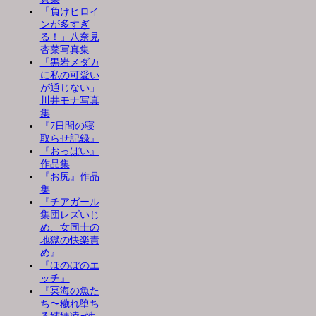
「負けヒロイ
ンが多すぎ
る！」八奈見
杏菜写真集
「黒岩メダカ
に私の可愛い
が通じない」
川井モナ写真
集
『7日間の寝
取らせ記録』
『おっぱい』
作品集
『お尻』作品
集
『チアガール
集団レズいじ
め、女同士の
地獄の快楽責
め』
『ほのぼのエ
ッチ』
『冥海の魚た
ち〜穢れ堕ち