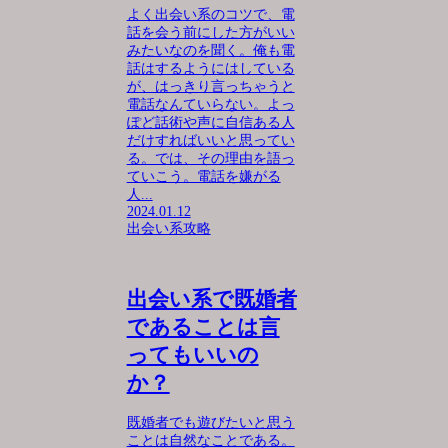
よく出会い系のコツで、電
話を会う前にした方がいい
みたいなのを聞く。俺も電
話はするようにはしている
が、はっきり言っちゃうと
電話なんていらない。よっ
ぽど話術や声に自信ある人
だけすればいいと思ってい
る。では、その理由を語っ
ていこう。電話を嫌がる
人...
2024.01.12
出会い系攻略
出会い系で既婚者
であることは言
ってもいいの
か？
既婚者でも遊びたいと思う
ことは自然なことである。