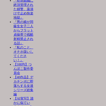
『犯罪組織に
絶頂管理され
た婦警、薬漬
け寸止め快楽
地獄』
『男の娘が同
級生女子二人
からフラット
貞操帯で残酷
射精禁止され
る話』
『私のこと、
オナホ扱いし
てくださ
い！』
【100均】つ
んぽこ製作委
員会
【40作品】デ
カチンポに即
落ちする女達
シリーズ総集
編
【AI実写】誰
かに似てい