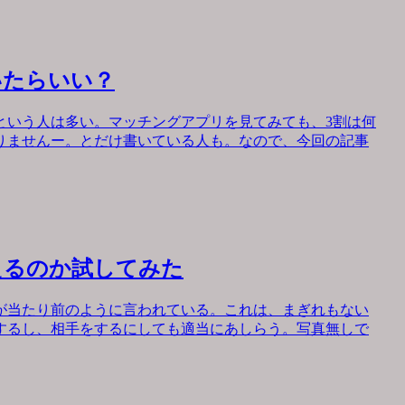
いたらいい？
という人は多い。マッチングアプリを見てみても、3割は何
りませんー。とだけ書いている人も。なので、今回の記事
えるのか試してみた
が当たり前のように言われている。これは、まぎれもない
するし、相手をするにしても適当にあしらう。写真無しで