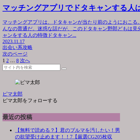
マッチングアプリでドタキャンする人
マッチングアプリは、ドタキャンが当たり前のようにおこる
んなの普通だ。迷惑な話だが、このドタキャン野郎どもは見
ャンをする人の特徴ドタキャン...
2023.11.17
出会い系攻略
次のページ
1
2
…
8
次へ
ピマ太郎
ピマ太郎をフォローする
最近の投稿
【無料で読める？】君のブルマを汚したい！男
の欲望受け止めます！！7【厳選CG205枚収