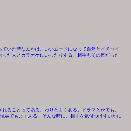
っていた時なんかは、いいムードになって自然とイチャイ
合った人とカラオケにいったりする。相手もその気だった
されることってある。わりとよくある。ドラマとかでも、
、現実でもよくある。そんな時に、相手を気付つけずいかに