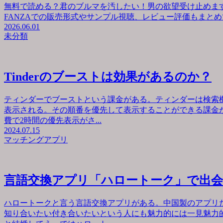
無料で読める？君のブルマを汚したい！男の欲望受け止めます
FANZAでの販売形式やサンプル視聴、レビュー評価もまとめて
2026.06.01
未分類
Tinderのブーストは効果があるのか？
ティンダーでブーストという課金がある。ティンダーは検索
表示される。その順番を優先して表示することができる課金が
費で2時間の優先表示がさ...
2024.07.15
マッチングアプリ
言語交換アプリ「ハロートーク」で出
ハロートークと言う言語交換アプリがある。中国製のアプリ
知り合いたい付き合いたいという人にも魅力的には一見魅力