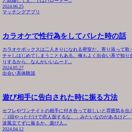
と結婚してえ。ではハロートー...
2024.06.25
マッチングアプリ
カラオケで性行為をしてバレた時の話
カラオケボックスは二人きりになれる密室だ。寄り添って歌
チャしはじめてしまうこともある。俺もよく出会い系で知り
りするから、なんかいいムード...
2024.05.27
出会い系体験談
遊び相手に告白された時に振る方法
セフレやワンナイトの相手に付き合って欲しいと雰囲気を出
「1回やっただけで恋人面するな。」みたいなのがあるけど
波風立てずに振るか。遊び人...
2024.04.12