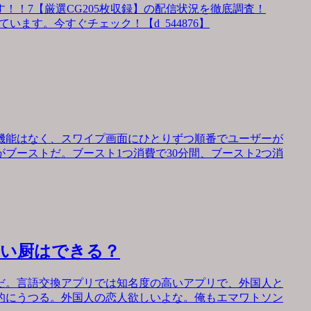
！！7【厳選CG205枚収録】の配信状況を徹底調査！
います。今すぐチェック！【d_544876】
機能はなく、スワイプ画面にひとりずつ順番でユーザーが
ブーストだ。ブースト1つ消費で30分間、ブースト2つ消
会い厨はできる？
だ。言語交換アプリでは知名度の高いアプリで、外国人と
的にうつる。外国人の恋人欲しいよな。俺もエマワトソン