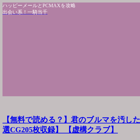
ハッピーメールとPCMAXを攻略
出会い系！一騎当千
【無料で読める？】君のブルマを汚した
選CG205枚収録】 【虚構クラブ】