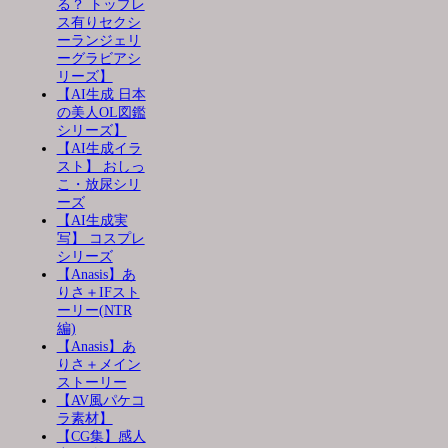
る？ トップレ
ス有りセクシ
ーランジェリ
ーグラビアシ
リーズ】
【AI生成 日本
の美人OL図鑑
シリーズ】
【AI生成イラ
スト】 おしっ
こ・放尿シリ
ーズ
【AI生成実
写】 コスプレ
シリーズ
【Anasis】あ
りさ＋IFスト
ーリー(NTR
編)
【Anasis】あ
りさ＋メイン
ストーリー
【AV風パケコ
ラ素材】
【CG集】感人