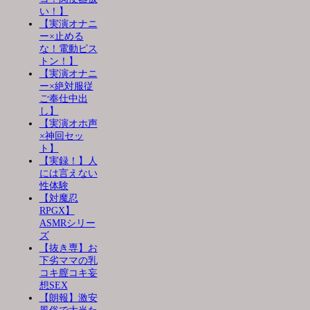
い！】
【実演オナニ
ー×止める
な！電動ピス
トン！】
【実演オナニ
ー×絶対服従
ご奉仕中出
し】
【実演オホ声
×神回セッ
ト】
【実録！】人
には言えない
性体験
【対魔忍
RPGX】
ASMRシリー
ズ
【抜き専】お
下劣ママの乳
コキ膣コキ妄
想SEX
【朗報】激安