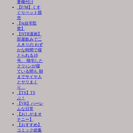
妻種付け
【F/M】くす
ぐりペット競
売
【jk自宅監
禁】
【NTR漫画】
部屋飲みで二
人きりの わず
かな時間で寝
とられる18
号。 帰宅した
クリ○ンが寝
ている間も 朝
までサイヤ人
とヤリまく
り…
【TS】TS
ぶ！
【VR】ハーレ
ムな日常
【おしがまオ
ナニー】
【おすすめ】
コミック総集