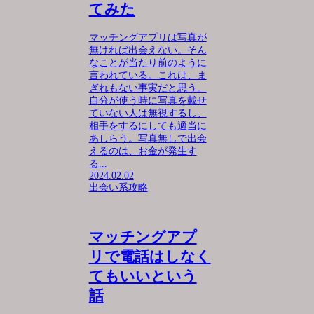
てみた
マッチングアプリは写真が
無ければ出会えない。そん
なことが当たり前のように
言われている。これは、ま
ぎれもない事実だと思う。
自分が使う時に写真を載せ
ていない人は無視するし、
相手をするにしても適当に
あしらう。写真無しで出会
えるのは、お金が発生す
る...
2024.02.02
出会い系攻略
マッチングアプ
リで電話はしなく
てもいいという
話