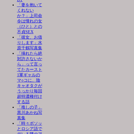
「妻を抱いて
くれない
か？」上司命
令は憧れの女
（ひと）との
不貞SEX
「彼女、お借
りします」水
原千鶴写真集
「挿れたら絶
対許さないか
ら」って言っ
てたカースト
1軍ギャルの
マ○コに、陰
キャオタクが
うっかり毎回
超特濃種付け
する話
「推しの子」
黒川あかね写
真集
「時々ボソッ
とロシア語で