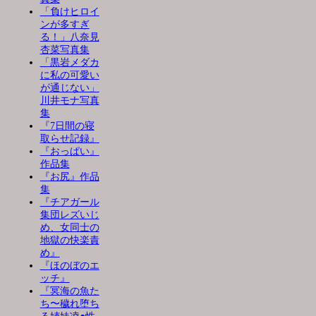
「負けヒロイ
ンが多すぎ
る！」八奈見
杏菜写真集
「黒岩メダカ
に私の可愛い
が通じない」
川井モナ写真
集
『7日間の寝
取らせ記録』
『おっぱい』
作品集
『お尻』作品
集
『チアガール
集団レズいじ
め、女同士の
地獄の快楽責
め』
『ほのぼのエ
ッチ』
『冥海の魚た
ち〜穢れ堕ち