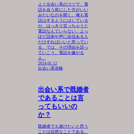
よく出会い系のコツで、電
話を会う前にした方がいい
みたいなのを聞く。俺も電
話はするようにはしている
が、はっきり言っちゃうと
電話なんていらない。よっ
ぽど話術や声に自信ある人
だけすればいいと思ってい
る。では、その理由を語っ
ていこう。電話を嫌がる
人...
2024.01.12
出会い系攻略
出会い系で既婚者
であることは言
ってもいいの
か？
既婚者でも遊びたいと思う
ことは自然なことである。