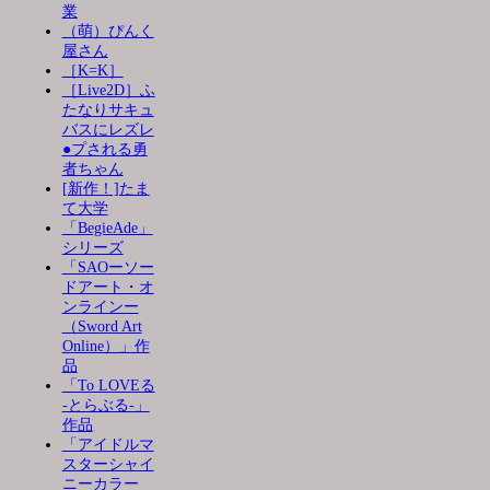
業
（萌）ぴんく
屋さん
［K=K］
［Live2D］ふ
たなりサキュ
バスにレズレ
●プされる勇
者ちゃん
[新作！]たま
て大学
「BegieAde」
シリーズ
「SAOーソー
ドアート・オ
ンラインー
（Sword Art
Online）」作
品
「To LOVEる
-とらぶる-」
作品
「アイドルマ
スターシャイ
ニーカラー