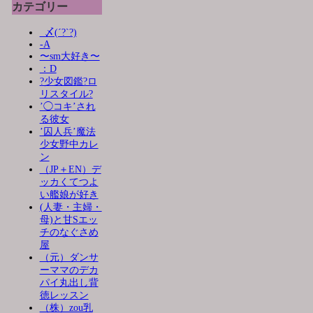
カテゴリー
_〆(´?`?)
-A
〜sm大好き〜
：D
?少女図鑑?ロ
リスタイル?
’◯コキ’され
る彼女
’囚人兵’魔法
少女野中カレ
ン
（JP＋EN）デ
ッカくてつよ
い艦娘が好き
(人妻・主婦・
母)と甘Sエッ
チのなぐさめ
屋
（元）ダンサ
ーママのデカ
パイ丸出し背
徳レッスン
（株）zou乳