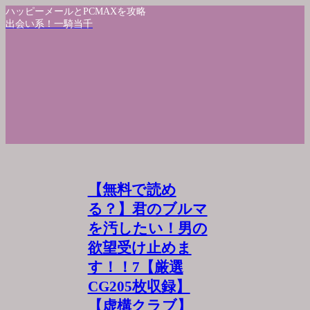
ハッピーメールとPCMAXを攻略
出会い系！一騎当千
【無料で読め
る？】君のブルマ
を汚したい！男の
欲望受け止めま
す！！7【厳選
CG205枚収録】
【虚構クラブ】