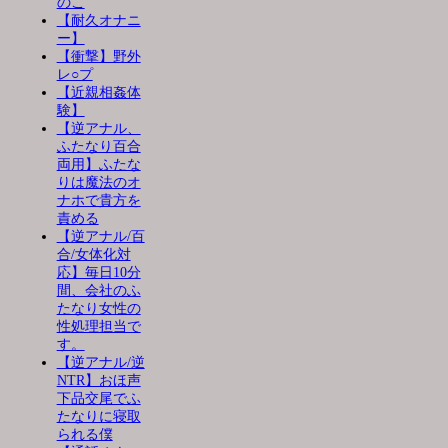
のこ
【耐久オナニ
ー】
【衝撃】野外
レ○プ
【近親相姦体
験】
【逆アナル、
ふたなり百合
両用】ふたな
りは魔法のオ
ナホで貴方を
責める
【逆アナル/百
合/女体化対
応】毎日10分
間、会社のふ
たなり女性の
性処理担当で
す。
【逆アナル/逆
NTR】おほ声
下品交尾でふ
たなりに寝取
られる僕