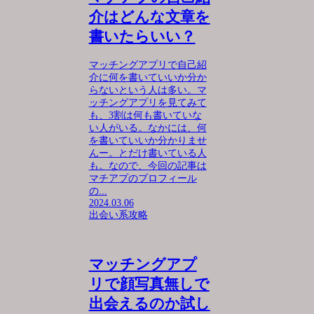
介はどんな文章を
書いたらいい？
マッチングアプリで自己紹
介に何を書いていいか分か
らないという人は多い。マ
ッチングアプリを見てみて
も、3割は何も書いていな
い人がいる。なかには、何
を書いていいか分かりませ
んー。とだけ書いている人
も。なので、今回の記事は
マチアプのプロフィール
の...
2024.03.06
出会い系攻略
マッチングアプ
リで顔写真無しで
出会えるのか試し