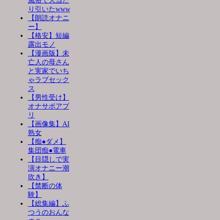
風俗で大当た
り引いたwww
【朗読オナニ
ー】
【格安】短編
露出モノ
【漫画版】未
亡人の母さん
と実家でいち
ゃラブセック
ス
【男性受け】
オナサポアプ
リ
【画像集】AI
熟女
【痴●ダメ】
集団痴●電車
【目隠しで実
演オナニー潮
吹き】
【禁断の体
験】
【総集編】ふ
つうのおんな