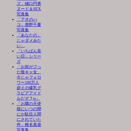
ズ」樋口円香
ヌード＆SEX
写真集
「アオのハ
コ」鹿野千夏
写真集
「あなたの」
じゃダメみた
い…
「いちばん長
い日」シリー
ズ
「お前がフっ
た陰キャ女、
今じゃフォロ
ワー100万人
超えの爆乳グ
ラビアアイド
ルだぞ？w」
「お隣の天使
様にいつの間
にか駄目人間
にされていた
件」椎名真昼
写真集