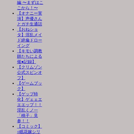
編 〜まずはこ
こから！〜
【オナニー実
演】声優さん
とガチ生通話
【おねショ
タ】淫乱メイ
ド絶倫ドロー
イング
【キモい調教
師たちによる
催●記録】
【クリムゾン
公式スピンオ
フ】
【ゲームブッ
ク】
【ゲップ特
化】ゲェェエ
エエップ！！
淫乱くノ一
「桃子」見
参！！
【コミック】
○眠花嫁シリ