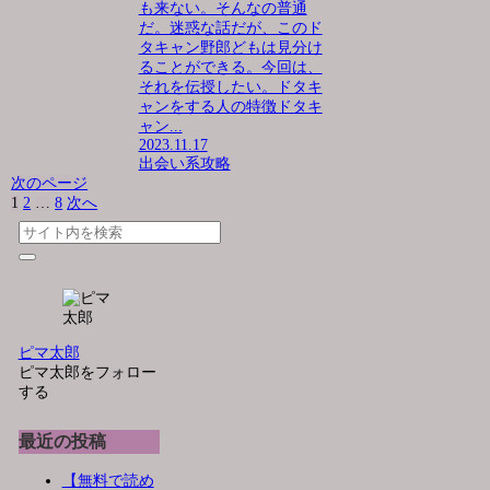
も来ない。そんなの普通
だ。迷惑な話だが、このド
タキャン野郎どもは見分け
ることができる。今回は、
それを伝授したい。ドタキ
ャンをする人の特徴ドタキ
ャン...
2023.11.17
出会い系攻略
次のページ
1
2
…
8
次へ
ピマ太郎
ピマ太郎をフォロー
する
最近の投稿
【無料で読め