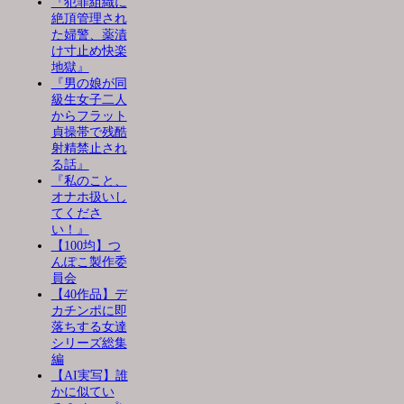
『犯罪組織に
絶頂管理され
た婦警、薬漬
け寸止め快楽
地獄』
『男の娘が同
級生女子二人
からフラット
貞操帯で残酷
射精禁止され
る話』
『私のこと、
オナホ扱いし
てくださ
い！』
【100均】つ
んぽこ製作委
員会
【40作品】デ
カチンポに即
落ちする女達
シリーズ総集
編
【AI実写】誰
かに似てい