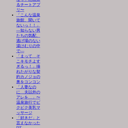
るチートアプ
リ〜
「こんな温泉
旅館、聞いて
ないっ！！」
―知らない男
たちの気配、
逃げ場のない
湯けむりの中
で―
「まって…そ
こキモチよす
ぎるっ！」挿
れたがりな契
約カノジョの
奥をコンコン
「人妻なの
に…夫以外の
アレを…」〜
温泉旅行でビ
クビク美乳マ
ッサージ
「好きだ」と
言えなかった
DT