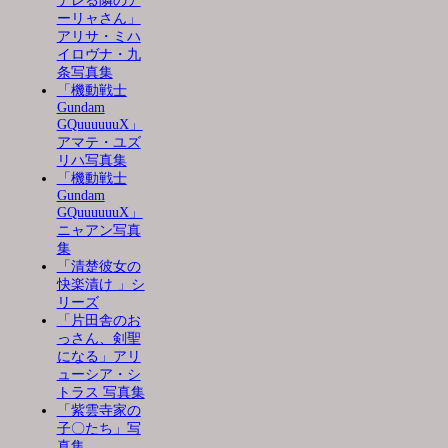
デレる隣のア
ーリャさん」
アリサ・ミハ
イロヴナ・九
条写真集
「機動戦士
Gundam
GQuuuuuuX」
アマテ・ユズ
リハ写真集
「機動戦士
Gundam
GQuuuuuuX」
ニャアン写真
集
「清楚彼女の
快楽漬け 」シ
リーズ
「片田舎のお
っさん、剣聖
になる」アリ
ューシア・シ
トラス 写真集
「紫雲寺家の
子〇たち」写
真集