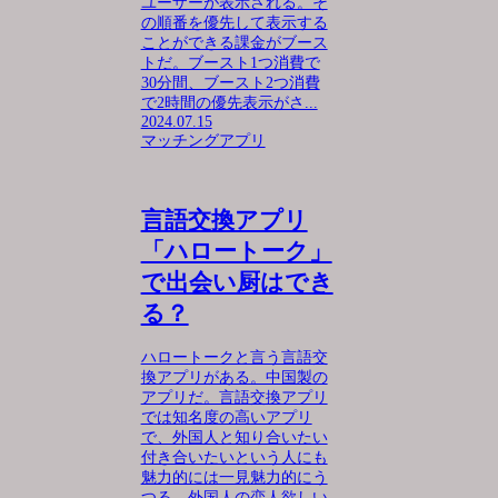
ユーザーが表示される。そ
の順番を優先して表示する
ことができる課金がブース
トだ。ブースト1つ消費で
30分間、ブースト2つ消費
で2時間の優先表示がさ...
2024.07.15
マッチングアプリ
言語交換アプリ
「ハロートーク」
で出会い厨はでき
る？
ハロートークと言う言語交
換アプリがある。中国製の
アプリだ。言語交換アプリ
では知名度の高いアプリ
で、外国人と知り合いたい
付き合いたいという人にも
魅力的には一見魅力的にう
つる。外国人の恋人欲しい