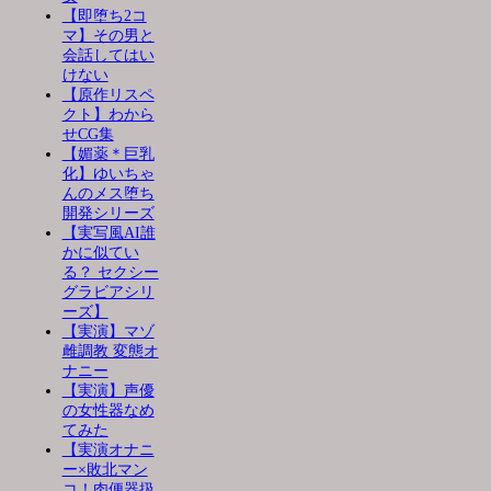
【即堕ち2コ
マ】その男と
会話してはい
けない
【原作リスペ
クト】わから
せCG集
【媚薬＊巨乳
化】ゆいちゃ
んのメス堕ち
開発シリーズ
【実写風AI誰
かに似てい
る？ セクシー
グラビアシリ
ーズ】
【実演】マゾ
雌調教 変態オ
ナニー
【実演】声優
の女性器なめ
てみた
【実演オナニ
ー×敗北マン
コ！肉便器扱