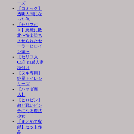
ーズ
【コミック】
透明人間にな
った俺
【セリフ付
き】悪魔に敗
北〜快楽堕ち
させられたセ
ーラーヒロイ
ン編〜
【セリフ入
CG】肉感人妻
種付け
【ヌキ専用】
絶景トイレシ
リーズ
【ハマダ商
店】
【ヒロピン】
敵と戦いピン
チになる魔法
少女
【まとめて収
録】セット作
品