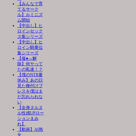
【みんなで育
てるサーク
ル】ルミニズ
ム開始
【中出し】ヒ
ロインセック
ス集シリーズ
【中出し】ヒ
ロイン騎乗位
集シリーズ
【催●→解
除】何ヤって
たの私達！？
【僕のNTR夏
休み】あの日
見た種付けプ
レスを僕はま
だ忘れられな
い
【全身ヌルヌ
ル性感UPロー
ションまみ
れ】
【動画】AI熟
女