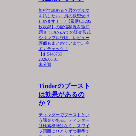
無料で読める？君のブルマ
を汚したい！男の欲望受け
止めます！！7【厳選CG205
枚収録】の配信状況を徹底
調査！FANZAでの販売形式
やサンプル視聴、レビュー
評価もまとめています。今
すぐチェック！
【d_544876】
2026.06.01
未分類
Tinderのブースト
は効果があるの
か？
ティンダーでブーストとい
う課金がある。ティンダー
は検索機能はなく、スワイ
プ画面にひとりずつ順番で