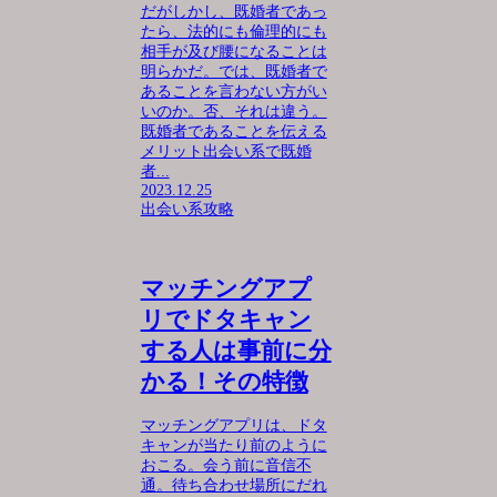
だがしかし、既婚者であっ
たら、法的にも倫理的にも
相手が及び腰になることは
明らかだ。では、既婚者で
あることを言わない方がい
いのか。否、それは違う。
既婚者であることを伝える
メリット出会い系で既婚
者...
2023.12.25
出会い系攻略
マッチングアプ
リでドタキャン
する人は事前に分
かる！その特徴
マッチングアプリは、ドタ
キャンが当たり前のように
おこる。会う前に音信不
通。待ち合わせ場所にだれ