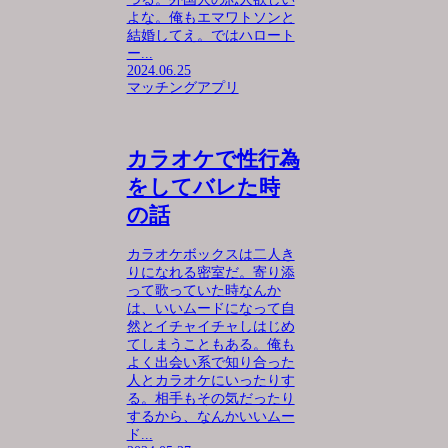
よな。俺もエマワトソンと
結婚してえ。ではハロート
ー...
2024.06.25
マッチングアプリ
カラオケで性行為
をしてバレた時
の話
カラオケボックスは二人き
りになれる密室だ。寄り添
って歌っていた時なんか
は、いいムードになって自
然とイチャイチャしはじめ
てしまうこともある。俺も
よく出会い系で知り合った
人とカラオケにいったりす
る。相手もその気だったり
するから、なんかいいムー
ド...