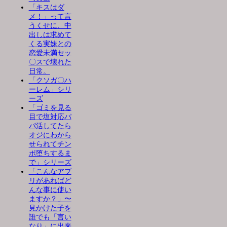
「キスはダ
メ！」って言
うくせに、中
出しは求めて
くる実妹との
恋愛未満セッ
〇スで壊れた
日常。
「クソガ〇ハ
ーレム」シリ
ーズ
「ゴミを見る
目で塩対応パ
パ活してたら
オジにわから
せられてチン
ポ堕ちするま
で」シリーズ
「こんなアプ
リがあればど
んな事に使い
ますか？」〜
見かけた子を
誰でも「言い
なり」に出来