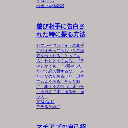
2024.05.27
出会い系体験談
遊び相手に告白さ
れた時に振る方法
セフレやワンナイトの相手
に付き合って欲しいと雰囲
気を出されることってあ
る。わりとよくある。ドラ
マとかでも、「1回やった
だけで恋人面するな。」み
たいなのがあるけど、現実
でもよくある。そんな時
に、相手を気付つけずいか
に波風立てずに振るか。遊
び人...
2024.04.12
モテるために
マチアプの自己紹