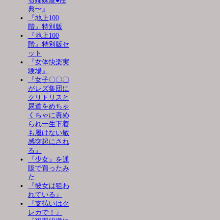
る姉妹凌●性
典〜』
『地上100
階』特別版
『地上100
階』特別版セ
ット
『女体快楽実
験場』
『女子〇〇〇
がレズ集団に
クリトリスと
尿道をめちゃ
くちゃに責め
られ一生下着
も履けない敏
感突起にされ
る』
『少女』を通
販で買ったみ
た
『彼女は狙わ
れている』
『支払いはク
レカで！』