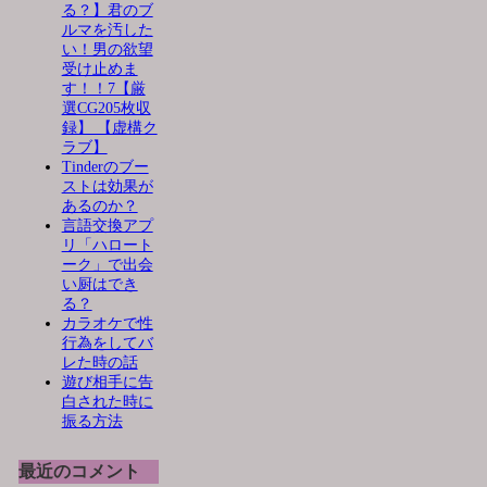
る？】君のブ
ルマを汚した
い！男の欲望
受け止めま
す！！7【厳
選CG205枚収
録】 【虚構ク
ラブ】
Tinderのブー
ストは効果が
あるのか？
言語交換アプ
リ「ハロート
ーク」で出会
い厨はでき
る？
カラオケで性
行為をしてバ
レた時の話
遊び相手に告
白された時に
振る方法
最近のコメント