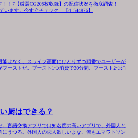
！！7【厳選CG205枚収録】の配信状況を徹底調査！
います。今すぐチェック！【d_544876】
機能はなく、スワイプ画面にひとりずつ順番でユーザーが
ブーストだ。ブースト1つ消費で30分間、ブースト2つ消
会い厨はできる？
だ。言語交換アプリでは知名度の高いアプリで、外国人と
的にうつる。外国人の恋人欲しいよな。俺もエマワトソン