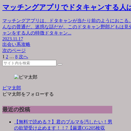
マッチングアプリでドタキャンする人
マッチングアプリは、ドタキャンが当たり前のようにおこる
んなの普通だ。迷惑な話だが、このドタキャン野郎どもは見
ャンをする人の特徴ドタキャン...
2023.11.17
出会い系攻略
次のページ
1
2
…
8
次へ
ピマ太郎
ピマ太郎をフォローする
最近の投稿
【無料で読める？】君のブルマを汚したい！男
の欲望受け止めます！！7【厳選CG205枚収