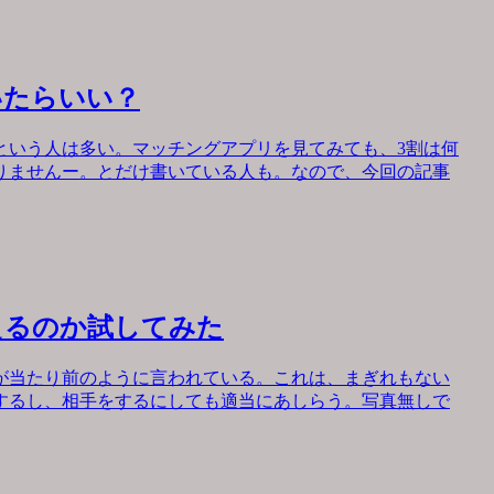
いたらいい？
という人は多い。マッチングアプリを見てみても、3割は何
りませんー。とだけ書いている人も。なので、今回の記事
えるのか試してみた
が当たり前のように言われている。これは、まぎれもない
するし、相手をするにしても適当にあしらう。写真無しで