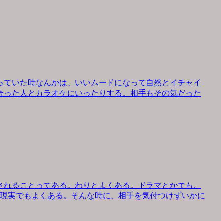
っていた時なんかは、いいムードになって自然とイチャイ
合った人とカラオケにいったりする。相手もその気だった
されることってある。わりとよくある。ドラマとかでも、
、現実でもよくある。そんな時に、相手を気付つけずいかに