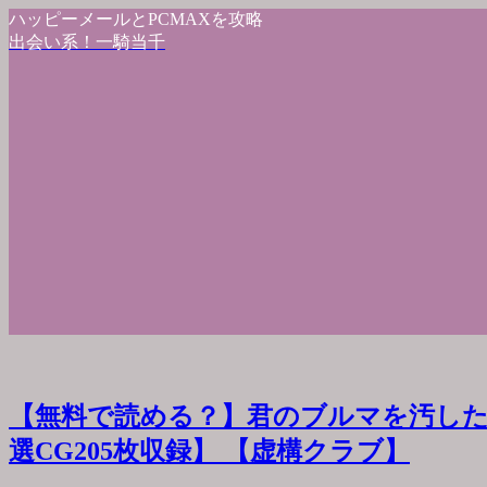
ハッピーメールとPCMAXを攻略
出会い系！一騎当千
【無料で読める？】君のブルマを汚した
選CG205枚収録】 【虚構クラブ】