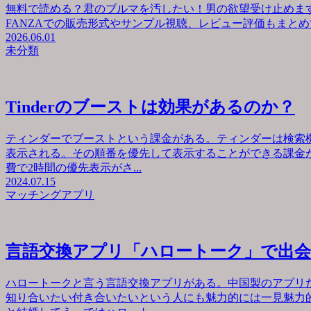
無料で読める？君のブルマを汚したい！男の欲望受け止めます
FANZAでの販売形式やサンプル視聴、レビュー評価もまとめて
2026.06.01
未分類
Tinderのブーストは効果があるのか？
ティンダーでブーストという課金がある。ティンダーは検索
表示される。その順番を優先して表示することができる課金が
費で2時間の優先表示がさ...
2024.07.15
マッチングアプリ
言語交換アプリ「ハロートーク」で出
ハロートークと言う言語交換アプリがある。中国製のアプリ
知り合いたい付き合いたいという人にも魅力的には一見魅力