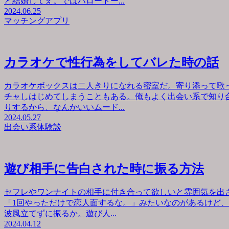
と結婚してえ。ではハロートー...
2024.06.25
マッチングアプリ
カラオケで性行為をしてバレた時の話
カラオケボックスは二人きりになれる密室だ。寄り添って歌
チャしはじめてしまうこともある。俺もよく出会い系で知り
りするから、なんかいいムード...
2024.05.27
出会い系体験談
遊び相手に告白された時に振る方法
セフレやワンナイトの相手に付き合って欲しいと雰囲気を出
「1回やっただけで恋人面するな。」みたいなのがあるけど
波風立てずに振るか。遊び人...
2024.04.12