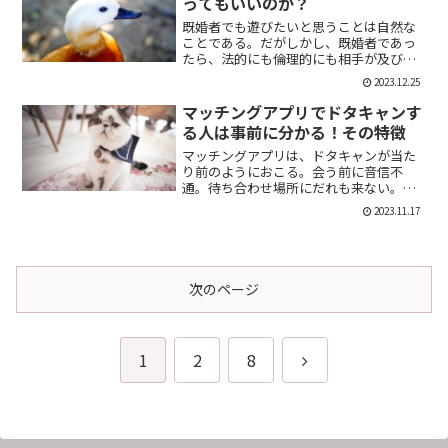
ってもいいのか？
既婚者でも遊びたいと思うことは自然な
ことである。だがしかし、既婚者であっ
たら、法的にも倫理的にも相手が及び腰
になることは明らかだ。では、既婚者で
2023.12.25
あることを言わない方がいいのか。否、
それは違う。既婚者であることを伝える
マッチングアプリでドタキャンす
メリット出会い系で既婚者...
る人は事前に分かる！その特徴
マッチングアプリは、ドタキャンが当た
り前のようにおこる。会う前に音信不
通。待ち合わせ場所にだれも来ない。そ
んなの普通だ。迷惑な話だが、このドタ
2023.11.17
キャン野郎どもは見分けることができ
る。今回は、それを伝授したい。ドタキ
ャンをする人の特徴ドタキャン...
次のページ
次
1
2
8
へ