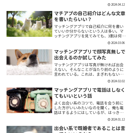
「1回やっただけで恋人面するな。」みた
2024.04.12
いなのがあるけど、現実でもよくある。
そんな時に、相手を気付つけずいかに波
マチアプの自己紹介はどんな文章
風立てずに振るか。遊び人...
を書いたらいい？
マッチングアプリで自己紹介に何を書い
ていいか分からないという人は多い。マ
ッチングアプリを見てみても、3割は何も
書いていない人がいる。なかには、何を
2024.03.06
書いていいか分かりませんー。とだけ書
いている人も。なので、今回の記事はマ
マッチングアプリで顔写真無しで
チアプのプロフィールの...
出会えるのか試してみた
マッチングアプリは写真が無ければ出会
えない。そんなことが当たり前のように
言われている。これは、まぎれもない事
実だと思う。自分が使う時に写真を載せ
2024.02.02
ていない人は無視するし、相手をするに
しても適当にあしらう。写真無しで出会
マッチングアプリで電話はしなく
えるのは、お金が発生する...
てもいいという話
よく出会い系のコツで、電話を会う前に
した方がいいみたいなのを聞く。俺も電
話はするようにはしているが、はっきり
言っちゃうと電話なんていらない。よっ
2024.01.12
ぽど話術や声に自信ある人だけすればい
いと思っている。では、その理由を語っ
出会い系で既婚者であることは言
ていこう。電話を嫌がる人...