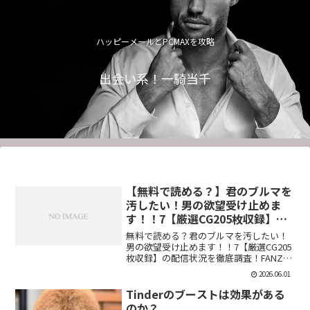
ハッピーメールとPCMAXを攻略
出会い系！一騎当千
【無料で読める？】君のブルマを
汚したい！男の欲望受け止めま
す！！7【厳選CG205枚収録】
【虚構クラブ】
無料で読める？君のブルマを汚したい！
男の欲望受け止めます！！7【厳選CG205
枚収録】の配信状況を徹底調査！FANZA
での販売形式やサンプル視聴、レビュー
2026.06.01
評価もまとめています。今すぐチェッ
ク！【d_544876】
Tinderのブーストは効果がある
のか？