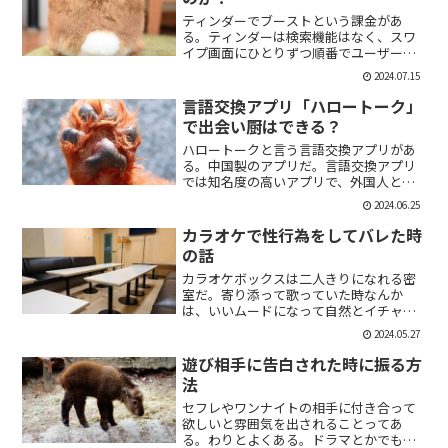
ティンダーでブーストという課金があ
る。ティンダーは検索機能はなく、スワ
イプ画面にひとりずつ順番でユーザーが
表示される。その順番を優先して表示す
2024.07.15
ることができる課金がブーストだ。ブー
スト1つ消費で30分間、ブースト2つ消費
言語交換アプリ「ハロートーク」
で2時間の優先表示がさ...
で出会い厨はできる？
ハロートークと言う言語交換アプリがあ
る。中国製のアプリだ。言語交換アプリ
では知名度の高いアプリで、外国人と知
り合いたい付き合いたいという人にも魅
2024.06.25
力的には一見魅力的にうつる。外国人の
恋人欲しいよな。俺もエマワトソンと結
カラオケで性行為をしてバレた時
婚してえ。ではハロートー...
の話
カラオケボックスは二人きりになれる密
室だ。寄り添って歌っていた時なんか
は、いいムードになって自然とイチャイ
チャしはじめてしまうこともある。俺も
2024.05.27
よく出会い系で知り合った人とカラオケ
にいったりする。相手もその気だったり
遊び相手に告白された時に振る方
するから、なんかいいムード...
法
セフレやワンナイトの相手に付き合って
欲しいと雰囲気を出されることってあ
る。わりとよくある。ドラマとかでも、