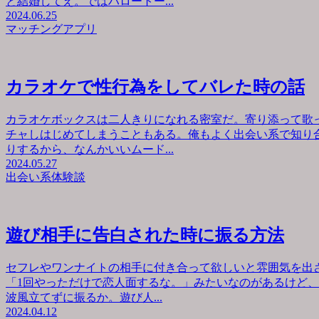
と結婚してえ。ではハロートー...
2024.06.25
マッチングアプリ
カラオケで性行為をしてバレた時の話
カラオケボックスは二人きりになれる密室だ。寄り添って歌
チャしはじめてしまうこともある。俺もよく出会い系で知り
りするから、なんかいいムード...
2024.05.27
出会い系体験談
遊び相手に告白された時に振る方法
セフレやワンナイトの相手に付き合って欲しいと雰囲気を出
「1回やっただけで恋人面するな。」みたいなのがあるけど
波風立てずに振るか。遊び人...
2024.04.12