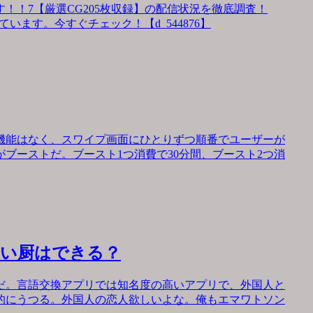
！！7【厳選CG205枚収録】の配信状況を徹底調査！
います。今すぐチェック！【d_544876】
機能はなく、スワイプ画面にひとりずつ順番でユーザーが
ブーストだ。ブースト1つ消費で30分間、ブースト2つ消
会い厨はできる？
だ。言語交換アプリでは知名度の高いアプリで、外国人と
的にうつる。外国人の恋人欲しいよな。俺もエマワトソン