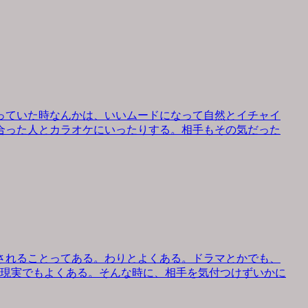
っていた時なんかは、いいムードになって自然とイチャイ
合った人とカラオケにいったりする。相手もその気だった
されることってある。わりとよくある。ドラマとかでも、
、現実でもよくある。そんな時に、相手を気付つけずいかに