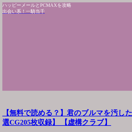
ハッピーメールとPCMAXを攻略
出会い系！一騎当千
【無料で読める？】君のブルマを汚した
選CG205枚収録】 【虚構クラブ】