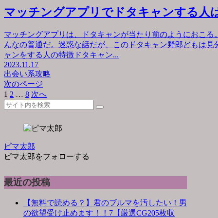
マッチングアプリでドタキャンする人
マッチングアプリは、ドタキャンが当たり前のようにおこる
んなの普通だ。迷惑な話だが、このドタキャン野郎どもは見
ャンをする人の特徴ドタキャン...
2023.11.17
出会い系攻略
次のページ
1
2
…
8
次へ
ピマ太郎
ピマ太郎をフォローする
最近の投稿
【無料で読める？】君のブルマを汚したい！男
の欲望受け止めます！！7【厳選CG205枚収