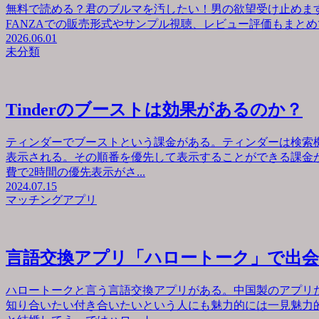
無料で読める？君のブルマを汚したい！男の欲望受け止めます
FANZAでの販売形式やサンプル視聴、レビュー評価もまとめて
2026.06.01
未分類
Tinderのブーストは効果があるのか？
ティンダーでブーストという課金がある。ティンダーは検索
表示される。その順番を優先して表示することができる課金が
費で2時間の優先表示がさ...
2024.07.15
マッチングアプリ
言語交換アプリ「ハロートーク」で出
ハロートークと言う言語交換アプリがある。中国製のアプリ
知り合いたい付き合いたいという人にも魅力的には一見魅力