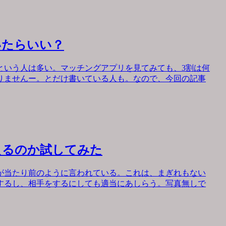
いたらいい？
という人は多い。マッチングアプリを見てみても、3割は何
りませんー。とだけ書いている人も。なので、今回の記事
えるのか試してみた
が当たり前のように言われている。これは、まぎれもない
するし、相手をするにしても適当にあしらう。写真無しで