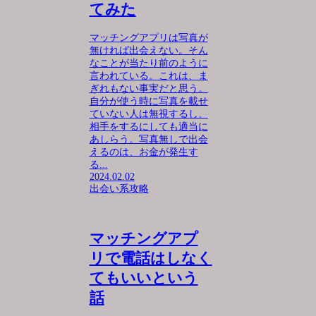
てみた
マッチングアプリは写真が
無ければ出会えない。そん
なことが当たり前のように
言われている。これは、ま
ぎれもない事実だと思う。
自分が使う時に写真を載せ
ていない人は無視するし、
相手をするにしても適当に
あしらう。写真無しで出会
えるのは、お金が発生す
る...
2024.02.02
出会い系攻略
マッチングアプ
リで電話はしなく
てもいいという
話