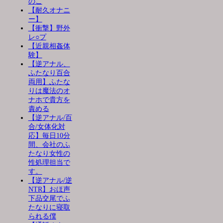
のこ
【耐久オナニ
ー】
【衝撃】野外
レ○プ
【近親相姦体
験】
【逆アナル、
ふたなり百合
両用】ふたな
りは魔法のオ
ナホで貴方を
責める
【逆アナル/百
合/女体化対
応】毎日10分
間、会社のふ
たなり女性の
性処理担当で
す。
【逆アナル/逆
NTR】おほ声
下品交尾でふ
たなりに寝取
られる僕