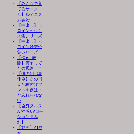
【みんなで育
てるサーク
ル】ルミニズ
ム開始
【中出し】ヒ
ロインセック
ス集シリーズ
【中出し】ヒ
ロイン騎乗位
集シリーズ
【催●→解
除】何ヤって
たの私達！？
【僕のNTR夏
休み】あの日
見た種付けプ
レスを僕はま
だ忘れられな
い
【全身ヌルヌ
ル性感UPロー
ションまみ
れ】
【動画】AI熟
女