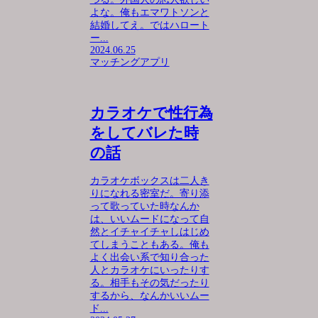
よな。俺もエマワトソンと
結婚してえ。ではハロート
ー...
2024.06.25
マッチングアプリ
カラオケで性行為
をしてバレた時
の話
カラオケボックスは二人き
りになれる密室だ。寄り添
って歌っていた時なんか
は、いいムードになって自
然とイチャイチャしはじめ
てしまうこともある。俺も
よく出会い系で知り合った
人とカラオケにいったりす
る。相手もその気だったり
するから、なんかいいムー
ド...