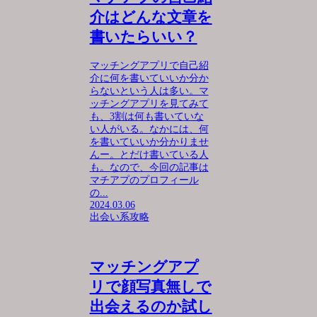
介はどんな文章を
書いたらいい？
マッチングアプリで自己紹
介に何を書いていいか分か
らないという人は多い。マ
ッチングアプリを見てみて
も、3割は何も書いていな
い人がいる。なかには、何
を書いていいか分かりませ
んー。とだけ書いている人
も。なので、今回の記事は
マチアプのプロフィール
の...
2024.03.06
出会い系攻略
マッチングアプ
リで顔写真無しで
出会えるのか試し