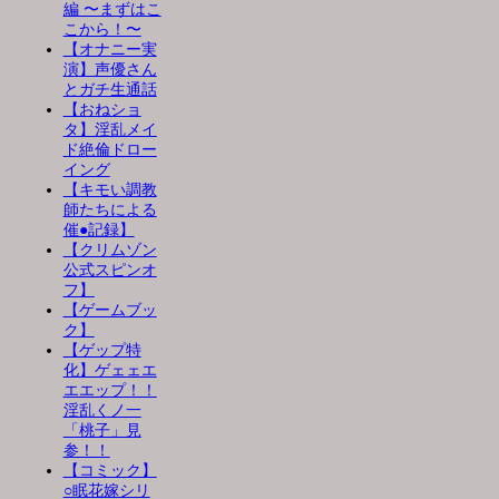
編 〜まずはこ
こから！〜
【オナニー実
演】声優さん
とガチ生通話
【おねショ
タ】淫乱メイ
ド絶倫ドロー
イング
【キモい調教
師たちによる
催●記録】
【クリムゾン
公式スピンオ
フ】
【ゲームブッ
ク】
【ゲップ特
化】ゲェェエ
エエップ！！
淫乱くノ一
「桃子」見
参！！
【コミック】
○眠花嫁シリ