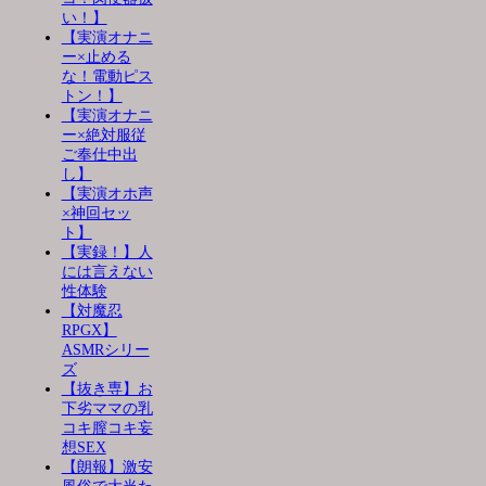
い！】
【実演オナニ
ー×止める
な！電動ピス
トン！】
【実演オナニ
ー×絶対服従
ご奉仕中出
し】
【実演オホ声
×神回セッ
ト】
【実録！】人
には言えない
性体験
【対魔忍
RPGX】
ASMRシリー
ズ
【抜き専】お
下劣ママの乳
コキ膣コキ妄
想SEX
【朗報】激安