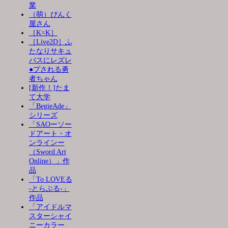
業
（萌）ぴんく
屋さん
［K=K］
［Live2D］ふ
たなりサキュ
バスにレズレ
●プされる勇
者ちゃん
[新作！]たま
て大学
「BegieAde」
シリーズ
「SAOーソー
ドアート・オ
ンラインー
（Sword Art
Online）」作
品
「To LOVEる
-とらぶる-」
作品
「アイドルマ
スターシャイ
ニーカラー