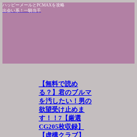
ハッピーメールとPCMAXを攻略
出会い系！一騎当千
【無料で読め
る？】君のブルマ
を汚したい！男の
欲望受け止めま
す！！7【厳選
CG205枚収録】
【虚構クラブ】