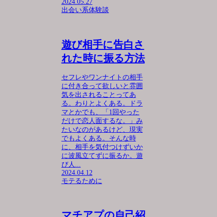
2024.05.27
出会い系体験談
遊び相手に告白さ
れた時に振る方法
セフレやワンナイトの相手
に付き合って欲しいと雰囲
気を出されることってあ
る。わりとよくある。ドラ
マとかでも、「1回やった
だけで恋人面するな。」み
たいなのがあるけど、現実
でもよくある。そんな時
に、相手を気付つけずいか
に波風立てずに振るか。遊
び人...
2024.04.12
モテるために
マチアプの自己紹