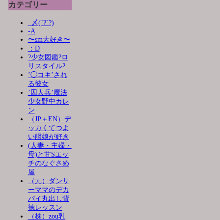
カテゴリー
_〆(´?`?)
-A
〜sm大好き〜
：D
?少女図鑑?ロ
リスタイル?
’◯コキ’され
る彼女
’囚人兵’魔法
少女野中カレ
ン
（JP＋EN）デ
ッカくてつよ
い艦娘が好き
(人妻・主婦・
母)と甘Sエッ
チのなぐさめ
屋
（元）ダンサ
ーママのデカ
パイ丸出し背
徳レッスン
（株）zou乳