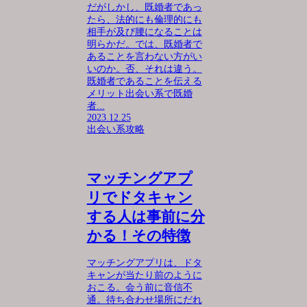
だがしかし、既婚者であっ
たら、法的にも倫理的にも
相手が及び腰になることは
明らかだ。では、既婚者で
あることを言わない方がい
いのか。否、それは違う。
既婚者であることを伝える
メリット出会い系で既婚
者...
2023.12.25
出会い系攻略
マッチングアプ
リでドタキャン
する人は事前に分
かる！その特徴
マッチングアプリは、ドタ
キャンが当たり前のように
おこる。会う前に音信不
通。待ち合わせ場所にだれ