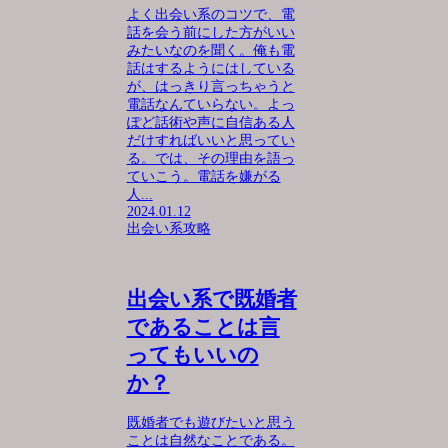
よく出会い系のコツで、電
話を会う前にした方がいい
みたいなのを聞く。俺も電
話はするようにはしている
が、はっきり言っちゃうと
電話なんていらない。よっ
ぽど話術や声に自信ある人
だけすればいいと思ってい
る。では、その理由を語っ
ていこう。電話を嫌がる
人...
2024.01.12
出会い系攻略
出会い系で既婚者
であることは言
ってもいいの
か？
既婚者でも遊びたいと思う
ことは自然なことである。