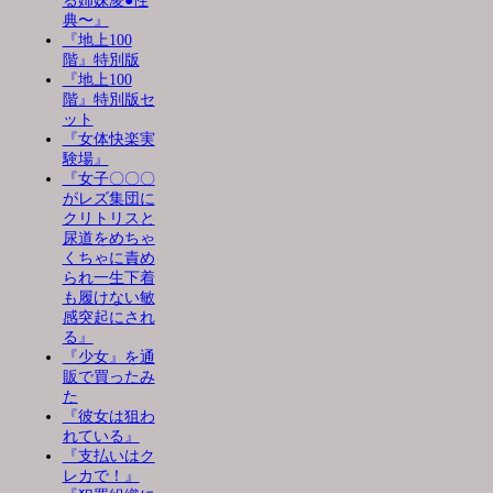
る姉妹凌●性
典〜』
『地上100
階』特別版
『地上100
階』特別版セ
ット
『女体快楽実
験場』
『女子〇〇〇
がレズ集団に
クリトリスと
尿道をめちゃ
くちゃに責め
られ一生下着
も履けない敏
感突起にされ
る』
『少女』を通
販で買ったみ
た
『彼女は狙わ
れている』
『支払いはク
レカで！』