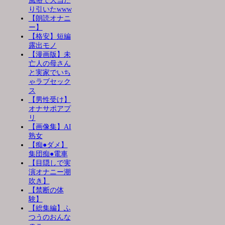
風俗で大当た
り引いたwww
【朗読オナニ
ー】
【格安】短編
露出モノ
【漫画版】未
亡人の母さん
と実家でいち
ゃラブセック
ス
【男性受け】
オナサポアプ
リ
【画像集】AI
熟女
【痴●ダメ】
集団痴●電車
【目隠しで実
演オナニー潮
吹き】
【禁断の体
験】
【総集編】ふ
つうのおんな