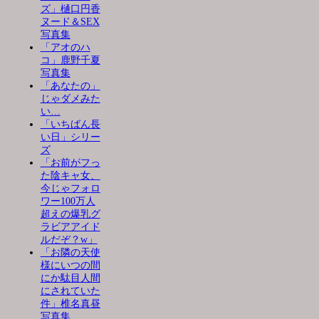
ズ」樋口円香
ヌード＆SEX
写真集
「アオのハ
コ」鹿野千夏
写真集
「あなたの」
じゃダメみた
い…
「いちばん長
い日」シリー
ズ
「お前がフっ
た陰キャ女、
今じゃフォロ
ワー100万人
超えの爆乳グ
ラビアアイド
ルだぞ？w」
「お隣の天使
様にいつの間
にか駄目人間
にされていた
件」椎名真昼
写真集