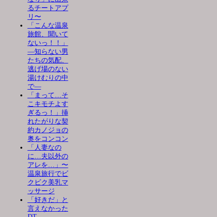
るチートアプ
リ〜
「こんな温泉
旅館、聞いて
ないっ！！」
―知らない男
たちの気配、
逃げ場のない
湯けむりの中
で―
「まって…そ
こキモチよす
ぎるっ！」挿
れたがりな契
約カノジョの
奥をコンコン
「人妻なの
に…夫以外の
アレを…」〜
温泉旅行でビ
クビク美乳マ
ッサージ
「好きだ」と
言えなかった
DT