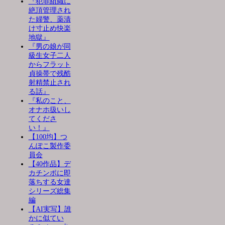
『犯罪組織に
絶頂管理され
た婦警、薬漬
け寸止め快楽
地獄』
『男の娘が同
級生女子二人
からフラット
貞操帯で残酷
射精禁止され
る話』
『私のこと、
オナホ扱いし
てくださ
い！』
【100均】つ
んぽこ製作委
員会
【40作品】デ
カチンポに即
落ちする女達
シリーズ総集
編
【AI実写】誰
かに似てい