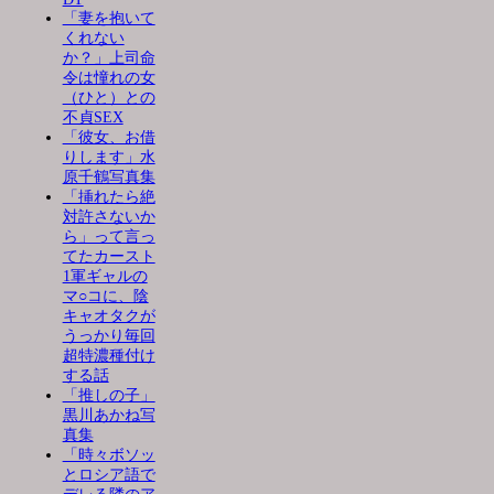
「妻を抱いて
くれない
か？」上司命
令は憧れの女
（ひと）との
不貞SEX
「彼女、お借
りします」水
原千鶴写真集
「挿れたら絶
対許さないか
ら」って言っ
てたカースト
1軍ギャルの
マ○コに、陰
キャオタクが
うっかり毎回
超特濃種付け
する話
「推しの子」
黒川あかね写
真集
「時々ボソッ
とロシア語で