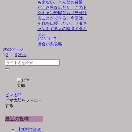
も来ない。そんなの普通
だ。迷惑な話だが、このド
タキャン野郎どもは見分け
ることができる。今回は、
それを伝授したい。ドタキ
ャンをする人の特徴ドタキ
ャン...
2023.11.17
出会い系攻略
次のページ
1
2
…
8
次へ
ピマ太郎
ピマ太郎をフォロー
する
最近の投稿
【無料で読め