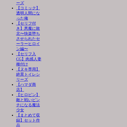
ーズ
【コミック】
透明人間にな
った俺
【セリフ付
き】悪魔に敗
北〜快楽堕ち
させられたセ
ーラーヒロイ
ン編〜
【セリフ入
CG】肉感人妻
種付け
【ヌキ専用】
絶景トイレシ
リーズ
【ハマダ商
店】
【ヒロピン】
敵と戦いピン
チになる魔法
少女
【まとめて収
録】セット作
品