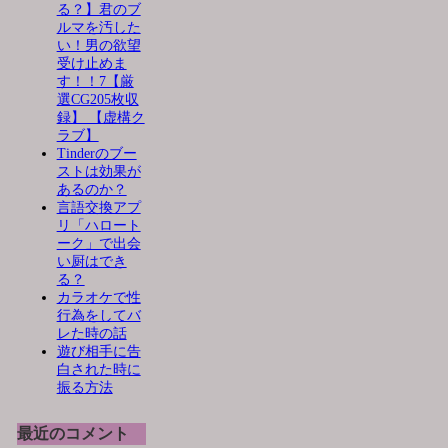
る？】君のブ
ルマを汚した
い！男の欲望
受け止めま
す！！7【厳
選CG205枚収
録】 【虚構ク
ラブ】
Tinderのブー
ストは効果が
あるのか？
言語交換アプ
リ「ハロート
ーク」で出会
い厨はでき
る？
カラオケで性
行為をしてバ
レた時の話
遊び相手に告
白された時に
振る方法
最近のコメント