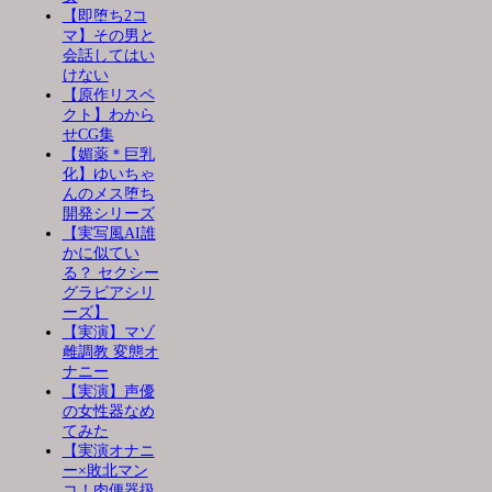
【即堕ち2コ
マ】その男と
会話してはい
けない
【原作リスペ
クト】わから
せCG集
【媚薬＊巨乳
化】ゆいちゃ
んのメス堕ち
開発シリーズ
【実写風AI誰
かに似てい
る？ セクシー
グラビアシリ
ーズ】
【実演】マゾ
雌調教 変態オ
ナニー
【実演】声優
の女性器なめ
てみた
【実演オナニ
ー×敗北マン
コ！肉便器扱