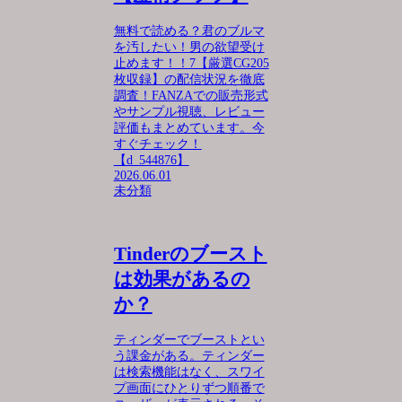
無料で読める？君のブルマ
を汚したい！男の欲望受け
止めます！！7【厳選CG205
枚収録】の配信状況を徹底
調査！FANZAでの販売形式
やサンプル視聴、レビュー
評価もまとめています。今
すぐチェック！
【d_544876】
2026.06.01
未分類
Tinderのブースト
は効果があるの
か？
ティンダーでブーストとい
う課金がある。ティンダー
は検索機能はなく、スワイ
プ画面にひとりずつ順番で