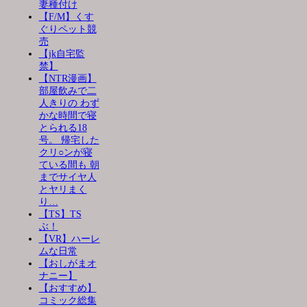
妻種付け
【F/M】くす
ぐりペット競
売
【jk自宅監
禁】
【NTR漫画】
部屋飲みで二
人きりの わず
かな時間で寝
とられる18
号。 帰宅した
クリ○ンが寝
ている間も 朝
までサイヤ人
とヤリまく
り…
【TS】TS
ぶ！
【VR】ハーレ
ムな日常
【おしがまオ
ナニー】
【おすすめ】
コミック総集