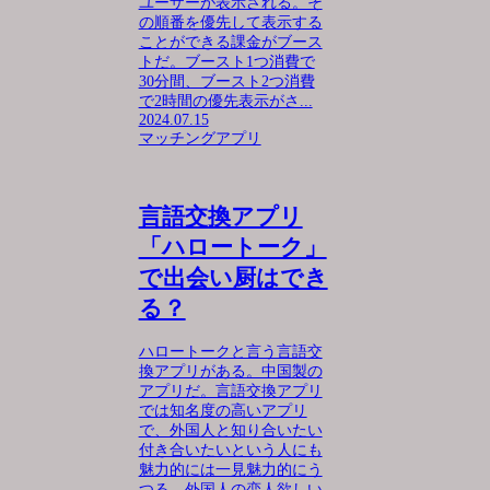
ユーザーが表示される。そ
の順番を優先して表示する
ことができる課金がブース
トだ。ブースト1つ消費で
30分間、ブースト2つ消費
で2時間の優先表示がさ...
2024.07.15
マッチングアプリ
言語交換アプリ
「ハロートーク」
で出会い厨はでき
る？
ハロートークと言う言語交
換アプリがある。中国製の
アプリだ。言語交換アプリ
では知名度の高いアプリ
で、外国人と知り合いたい
付き合いたいという人にも
魅力的には一見魅力的にう
つる。外国人の恋人欲しい