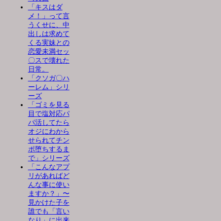
「キスはダ
メ！」って言
うくせに、中
出しは求めて
くる実妹との
恋愛未満セッ
〇スで壊れた
日常。
「クソガ〇ハ
ーレム」シリ
ーズ
「ゴミを見る
目で塩対応パ
パ活してたら
オジにわから
せられてチン
ポ堕ちするま
で」シリーズ
「こんなアプ
リがあればど
んな事に使い
ますか？」〜
見かけた子を
誰でも「言い
なり」に出来