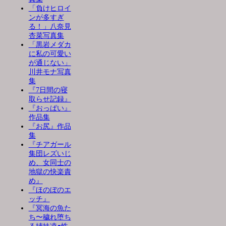
「負けヒロイ
ンが多すぎ
る！」八奈見
杏菜写真集
「黒岩メダカ
に私の可愛い
が通じない」
川井モナ写真
集
『7日間の寝
取らせ記録』
『おっぱい』
作品集
『お尻』作品
集
『チアガール
集団レズいじ
め、女同士の
地獄の快楽責
め』
『ほのぼのエ
ッチ』
『冥海の魚た
ち〜穢れ堕ち