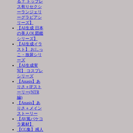
る？ トップレ
ス有りセクシ
ーランジェリ
ーグラビアシ
リーズ】
【AI生成 日本
の美人OL図鑑
シリーズ】
【AI生成イラ
スト】 おしっ
こ・放尿シリ
ーズ
【AI生成実
写】 コスプレ
シリーズ
【Anasis】あ
りさ＋IFスト
ーリー(NTR
編)
【Anasis】あ
りさ＋メイン
ストーリー
【AV風パケコ
ラ素材】
【CG集】感人