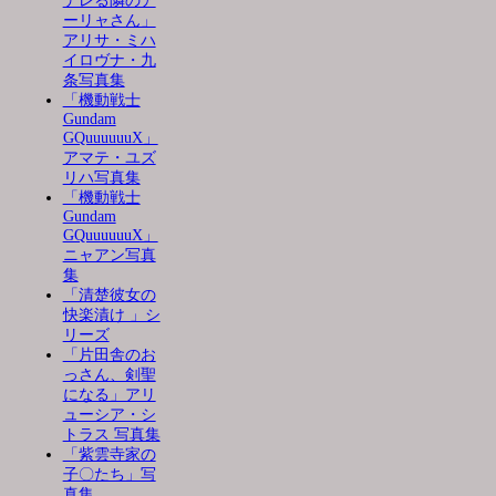
デレる隣のア
ーリャさん」
アリサ・ミハ
イロヴナ・九
条写真集
「機動戦士
Gundam
GQuuuuuuX」
アマテ・ユズ
リハ写真集
「機動戦士
Gundam
GQuuuuuuX」
ニャアン写真
集
「清楚彼女の
快楽漬け 」シ
リーズ
「片田舎のお
っさん、剣聖
になる」アリ
ューシア・シ
トラス 写真集
「紫雲寺家の
子〇たち」写
真集