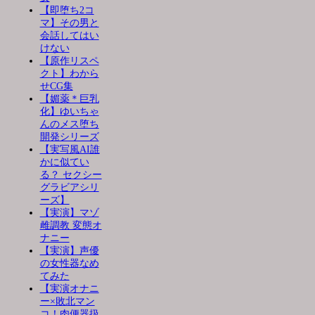
【即堕ち2コ
マ】その男と
会話してはい
けない
【原作リスペ
クト】わから
せCG集
【媚薬＊巨乳
化】ゆいちゃ
んのメス堕ち
開発シリーズ
【実写風AI誰
かに似てい
る？ セクシー
グラビアシリ
ーズ】
【実演】マゾ
雌調教 変態オ
ナニー
【実演】声優
の女性器なめ
てみた
【実演オナニ
ー×敗北マン
コ！肉便器扱