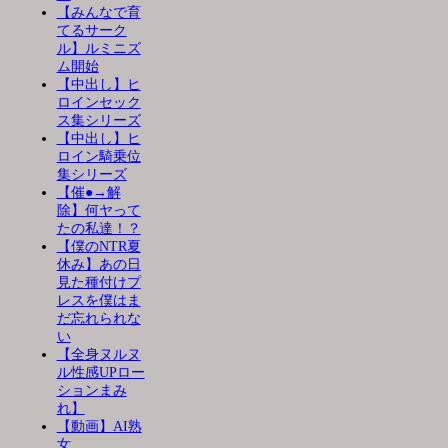
【みんなで育
てるサーク
ル】ルミニズ
ム開始
【中出し】ヒ
ロインセック
ス集シリーズ
【中出し】ヒ
ロイン騎乗位
集シリーズ
【催●→解
除】何ヤって
たの私達！？
【僕のNTR夏
休み】あの日
見た種付けプ
レスを僕はま
だ忘れられな
い
【全身ヌルヌ
ル性感UPロー
ションまみ
れ】
【動画】AI熟
女