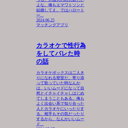
よな。俺もエマワトソンと
結婚してえ。ではハロート
ー...
2024.06.25
マッチングアプリ
カラオケで性行為
をしてバレた時
の話
カラオケボックスは二人き
りになれる密室だ。寄り添
って歌っていた時なんか
は、いいムードになって自
然とイチャイチャしはじめ
てしまうこともある。俺も
よく出会い系で知り合った
人とカラオケにいったりす
る。相手もその気だったり
するから、なんかいいムー
ド...