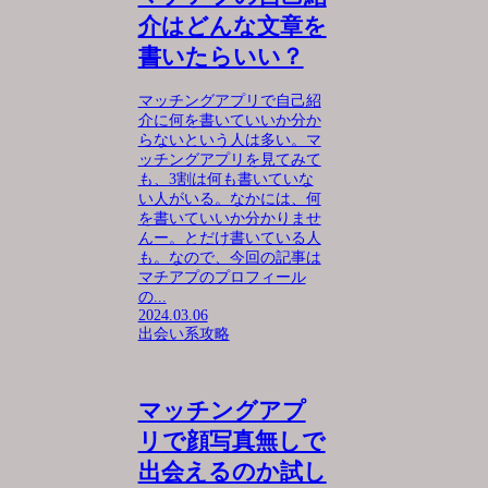
介はどんな文章を
書いたらいい？
マッチングアプリで自己紹
介に何を書いていいか分か
らないという人は多い。マ
ッチングアプリを見てみて
も、3割は何も書いていな
い人がいる。なかには、何
を書いていいか分かりませ
んー。とだけ書いている人
も。なので、今回の記事は
マチアプのプロフィール
の...
2024.03.06
出会い系攻略
マッチングアプ
リで顔写真無しで
出会えるのか試し