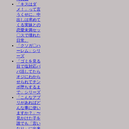
「キスはダ
メ！」って言
うくせに、中
出しは求めて
くる実妹との
恋愛未満セッ
〇スで壊れた
日常。
「クソガ〇ハ
ーレム」シリ
ーズ
「ゴミを見る
目で塩対応パ
パ活してたら
オジにわから
せられてチン
ポ堕ちするま
で」シリーズ
「こんなアプ
リがあればど
んな事に使い
ますか？」〜
見かけた子を
誰でも「言い
なり」に出来