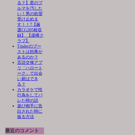
る？】君のブ
ルマを汚した
い！男の欲望
受け止めま
す！！7【厳
選CG205枚収
録】 【虚構ク
ラブ】
Tinderのブー
ストは効果が
あるのか？
言語交換アプ
リ「ハロート
ーク」で出会
い厨はでき
る？
カラオケで性
行為をしてバ
レた時の話
遊び相手に告
白された時に
振る方法
最近のコメント