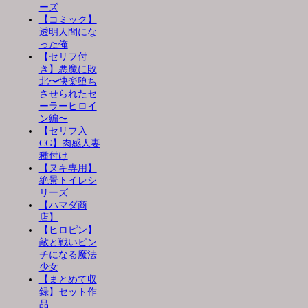
ーズ
【コミック】
透明人間にな
った俺
【セリフ付
き】悪魔に敗
北〜快楽堕ち
させられたセ
ーラーヒロイ
ン編〜
【セリフ入
CG】肉感人妻
種付け
【ヌキ専用】
絶景トイレシ
リーズ
【ハマダ商
店】
【ヒロピン】
敵と戦いピン
チになる魔法
少女
【まとめて収
録】セット作
品