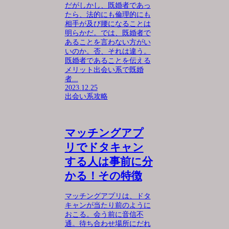
だがしかし、既婚者であっ
たら、法的にも倫理的にも
相手が及び腰になることは
明らかだ。では、既婚者で
あることを言わない方がい
いのか。否、それは違う。
既婚者であることを伝える
メリット出会い系で既婚
者...
2023.12.25
出会い系攻略
マッチングアプ
リでドタキャン
する人は事前に分
かる！その特徴
マッチングアプリは、ドタ
キャンが当たり前のように
おこる。会う前に音信不
通。待ち合わせ場所にだれ