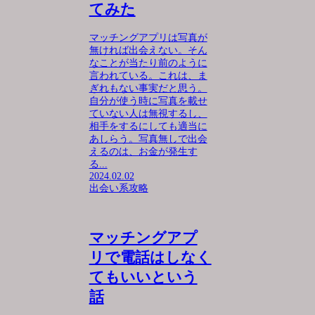
てみた
マッチングアプリは写真が
無ければ出会えない。そん
なことが当たり前のように
言われている。これは、ま
ぎれもない事実だと思う。
自分が使う時に写真を載せ
ていない人は無視するし、
相手をするにしても適当に
あしらう。写真無しで出会
えるのは、お金が発生す
る...
2024.02.02
出会い系攻略
マッチングアプ
リで電話はしなく
てもいいという
話