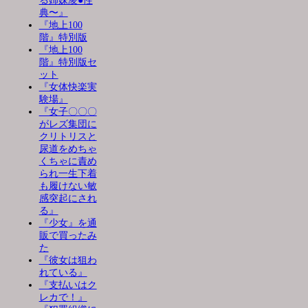
る姉妹凌●性
典〜』
『地上100
階』特別版
『地上100
階』特別版セ
ット
『女体快楽実
験場』
『女子〇〇〇
がレズ集団に
クリトリスと
尿道をめちゃ
くちゃに責め
られ一生下着
も履けない敏
感突起にされ
る』
『少女』を通
販で買ったみ
た
『彼女は狙わ
れている』
『支払いはク
レカで！』