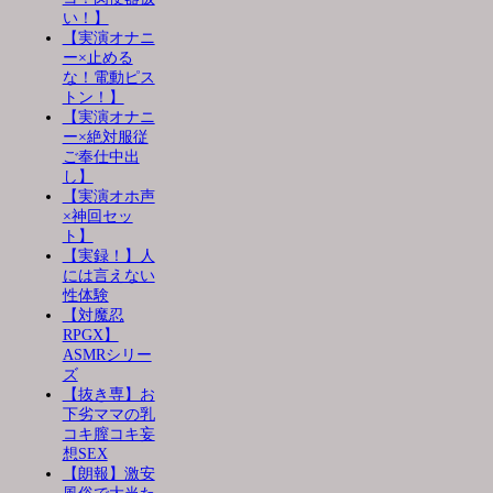
い！】
【実演オナニ
ー×止める
な！電動ピス
トン！】
【実演オナニ
ー×絶対服従
ご奉仕中出
し】
【実演オホ声
×神回セッ
ト】
【実録！】人
には言えない
性体験
【対魔忍
RPGX】
ASMRシリー
ズ
【抜き専】お
下劣ママの乳
コキ膣コキ妄
想SEX
【朗報】激安