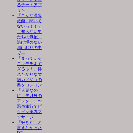
るチートアプ
リ〜
「こんな温泉
旅館、聞いて
ないっ！！」
―知らない男
たちの気配、
逃げ場のない
湯けむりの中
で―
「まって…そ
こキモチよす
ぎるっ！」挿
れたがりな契
約カノジョの
奥をコンコン
「人妻なの
に…夫以外の
アレを…」〜
温泉旅行でビ
クビク美乳マ
ッサージ
「好きだ」と
言えなかった
DT