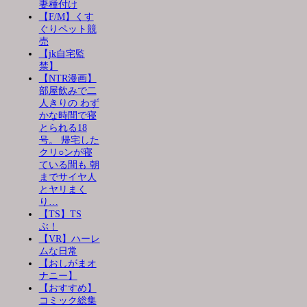
妻種付け
【F/M】くす
ぐりペット競
売
【jk自宅監
禁】
【NTR漫画】
部屋飲みで二
人きりの わず
かな時間で寝
とられる18
号。 帰宅した
クリ○ンが寝
ている間も 朝
までサイヤ人
とヤリまく
り…
【TS】TS
ぶ！
【VR】ハーレ
ムな日常
【おしがまオ
ナニー】
【おすすめ】
コミック総集