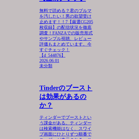
無料で読める？君のブルマ
を汚したい！男の欲望受け
止めます！！7【厳選CG205
枚収録】の配信状況を徹底
調査！FANZAでの販売形式
やサンプル視聴、レビュー
評価もまとめています。今
すぐチェック！
【d_544876】
2026.06.01
未分類
Tinderのブースト
は効果があるの
か？
ティンダーでブーストとい
う課金がある。ティンダー
は検索機能はなく、スワイ
プ画面にひとりずつ順番で