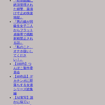
『犯罪組織に
絶頂管理され
た婦警、薬漬
け寸止め快楽
地獄』
『男の娘が同
級生女子二人
からフラット
貞操帯で残酷
射精禁止され
る話』
『私のこと、
オナホ扱いし
てくださ
い！』
【100均】つ
んぽこ製作委
員会
【40作品】デ
カチンポに即
落ちする女達
シリーズ総集
編
【AI実写】誰
かに似てい