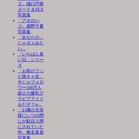
ズ」樋口円香
ヌード＆SEX
写真集
「アオのハ
コ」鹿野千夏
写真集
「あなたの」
じゃダメみた
い…
「いちばん長
い日」シリー
ズ
「お前がフっ
た陰キャ女、
今じゃフォロ
ワー100万人
超えの爆乳グ
ラビアアイド
ルだぞ？w」
「お隣の天使
様にいつの間
にか駄目人間
にされていた
件」椎名真昼
写真集