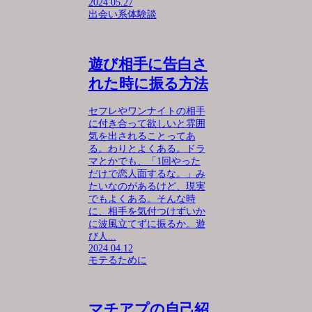
2024.05.27
出会い系体験談
遊び相手に告白さ
れた時に振る方法
セフレやワンナイトの相手
に付き合って欲しいと雰囲
気を出されることってあ
る。わりとよくある。ドラ
マとかでも、「1回やった
だけで恋人面するな。」み
たいなのがあるけど、現実
でもよくある。そんな時
に、相手を気付つけずいか
に波風立てずに振るか。遊
び人...
2024.04.12
モテるために
マチアプの自己紹