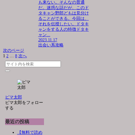
も来ない。そんなの普通
だ。迷惑な話だが、このド
タキャン野郎どもは見分け
ることができる。今回は、
それを伝授したい。ドタキ
ャンをする人の特徴ドタキ
ャン...
2023.11.17
出会い系攻略
次のページ
1
2
…
8
次へ
ピマ太郎
ピマ太郎をフォロー
する
最近の投稿
【無料で読め