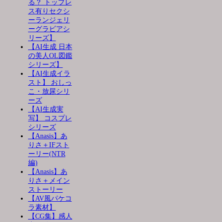
る？ トップレ
ス有りセクシ
ーランジェリ
ーグラビアシ
リーズ】
【AI生成 日本
の美人OL図鑑
シリーズ】
【AI生成イラ
スト】 おしっ
こ・放尿シリ
ーズ
【AI生成実
写】 コスプレ
シリーズ
【Anasis】あ
りさ＋IFスト
ーリー(NTR
編)
【Anasis】あ
りさ＋メイン
ストーリー
【AV風パケコ
ラ素材】
【CG集】感人