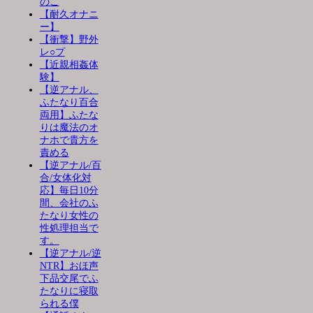
のこ
【耐久オナニ
ー】
【衝撃】野外
レ○プ
【近親相姦体
験】
【逆アナル、
ふたなり百合
両用】ふたな
りは魔法のオ
ナホで貴方を
責める
【逆アナル/百
合/女体化対
応】毎日10分
間、会社のふ
たなり女性の
性処理担当で
す。
【逆アナル/逆
NTR】おほ声
下品交尾でふ
たなりに寝取
られる僕