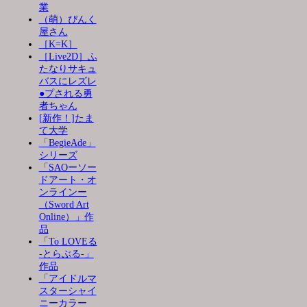
業
（萌）ぴんく
屋さん
［K=K］
［Live2D］ふ
たなりサキュ
バスにレズレ
●プされる勇
者ちゃん
[新作！]たま
て大学
「BegieAde」
シリーズ
「SAOーソー
ドアート・オ
ンラインー
（Sword Art
Online）」作
品
「To LOVEる
-とらぶる-」
作品
「アイドルマ
スターシャイ
ニーカラー