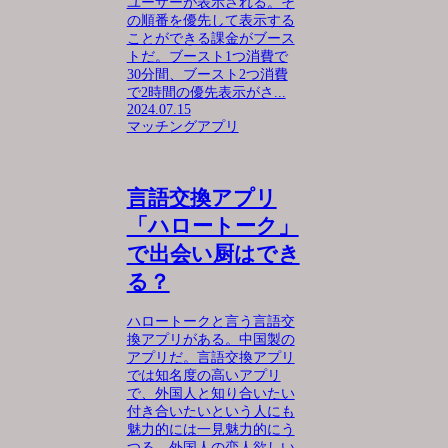
ユーザーが表示される。そ
の順番を優先して表示する
ことができる課金がブース
トだ。ブースト1つ消費で
30分間、ブースト2つ消費
で2時間の優先表示がさ...
2024.07.15
マッチングアプリ
言語交換アプリ
「ハロートーク」
で出会い厨はでき
る？
ハロートークと言う言語交
換アプリがある。中国製の
アプリだ。言語交換アプリ
では知名度の高いアプリ
で、外国人と知り合いたい
付き合いたいという人にも
魅力的には一見魅力的にう
つる。外国人の恋人欲しい