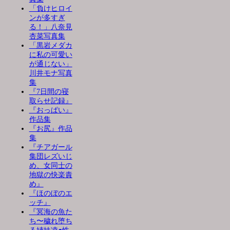
「負けヒロイ
ンが多すぎ
る！」八奈見
杏菜写真集
「黒岩メダカ
に私の可愛い
が通じない」
川井モナ写真
集
『7日間の寝
取らせ記録』
『おっぱい』
作品集
『お尻』作品
集
『チアガール
集団レズいじ
め、女同士の
地獄の快楽責
め』
『ほのぼのエ
ッチ』
『冥海の魚た
ち〜穢れ堕ち