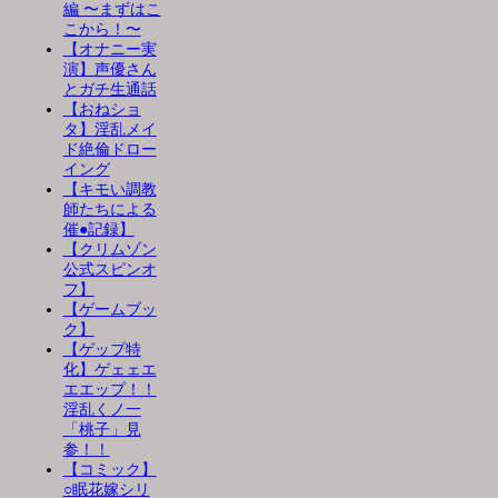
編 〜まずはこ
こから！〜
【オナニー実
演】声優さん
とガチ生通話
【おねショ
タ】淫乱メイ
ド絶倫ドロー
イング
【キモい調教
師たちによる
催●記録】
【クリムゾン
公式スピンオ
フ】
【ゲームブッ
ク】
【ゲップ特
化】ゲェェエ
エエップ！！
淫乱くノ一
「桃子」見
参！！
【コミック】
○眠花嫁シリ