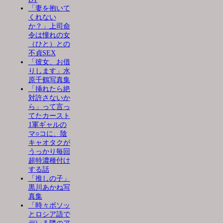
「妻を抱いて
くれない
か？」上司命
令は憧れの女
（ひと）との
不貞SEX
「彼女、お借
りします」水
原千鶴写真集
「挿れたら絶
対許さないか
ら」って言っ
てたカースト
1軍ギャルの
マ○コに、陰
キャオタクが
うっかり毎回
超特濃種付け
する話
「推しの子」
黒川あかね写
真集
「時々ボソッ
とロシア語で