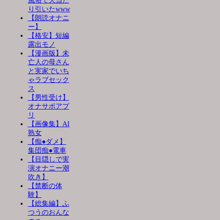
風俗で大当た
り引いたwww
【朗読オナニ
ー】
【格安】短編
露出モノ
【漫画版】未
亡人の母さん
と実家でいち
ゃラブセック
ス
【男性受け】
オナサポアプ
リ
【画像集】AI
熟女
【痴●ダメ】
集団痴●電車
【目隠しで実
演オナニー潮
吹き】
【禁断の体
験】
【総集編】ふ
つうのおんな