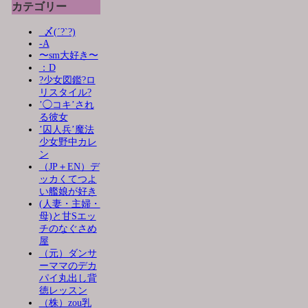
カテゴリー
_〆(´?`?)
-A
〜sm大好き〜
：D
?少女図鑑?ロ
リスタイル?
’◯コキ’され
る彼女
’囚人兵’魔法
少女野中カレ
ン
（JP＋EN）デ
ッカくてつよ
い艦娘が好き
(人妻・主婦・
母)と甘Sエッ
チのなぐさめ
屋
（元）ダンサ
ーママのデカ
パイ丸出し背
徳レッスン
（株）zou乳