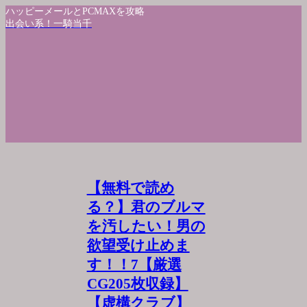
ハッピーメールとPCMAXを攻略
出会い系！一騎当千
【無料で読め
る？】君のブルマ
を汚したい！男の
欲望受け止めま
す！！7【厳選
CG205枚収録】
【虚構クラブ】