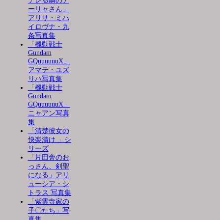
デレる隣のア
ーリャさん」
アリサ・ミハ
イロヴナ・九
条写真集
「機動戦士
Gundam
GQuuuuuuX」
アマテ・ユズ
リハ写真集
「機動戦士
Gundam
GQuuuuuuX」
ニャアン写真
集
「清楚彼女の
快楽漬け 」シ
リーズ
「片田舎のお
っさん、剣聖
になる」アリ
ューシア・シ
トラス 写真集
「紫雲寺家の
子〇たち」写
真集