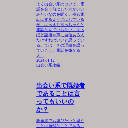
よく出会い系のコツで、電
話を会う前にした方がいい
みたいなのを聞く。俺も電
話はするようにはしている
が、はっきり言っちゃうと
電話なんていらない。よっ
ぽど話術や声に自信ある人
だけすればいいと思ってい
る。では、その理由を語っ
ていこう。電話を嫌がる
人...
2024.01.12
出会い系攻略
出会い系で既婚者
であることは言
ってもいいの
か？
既婚者でも遊びたいと思う
ことは自然なことである。