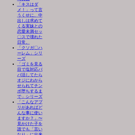
「キスはダ
メ！」って言
うくせに、中
出しは求めて
くる実妹との
恋愛未満セッ
〇スで壊れた
日常。
「クソガ〇ハ
ーレム」シリ
ーズ
「ゴミを見る
目で塩対応パ
パ活してたら
オジにわから
せられてチン
ポ堕ちするま
で」シリーズ
「こんなアプ
リがあればど
んな事に使い
ますか？」〜
見かけた子を
誰でも「言い
なり」に出来