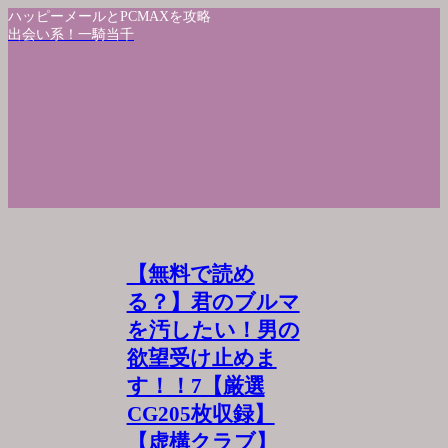
ハッピーメールとPCMAXを攻略
出会い系！一騎当千
【無料で読め
る？】君のブルマ
を汚したい！男の
欲望受け止めま
す！！7【厳選
CG205枚収録】
【虚構クラブ】