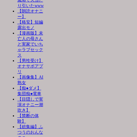
風俗で大当た
り引いたwww
【朗読オナニ
ー】
【格安】短編
露出モノ
【漫画版】未
亡人の母さん
と実家でいち
ゃラブセック
ス
【男性受け】
オナサポアプ
リ
【画像集】AI
熟女
【痴●ダメ】
集団痴●電車
【目隠しで実
演オナニー潮
吹き】
【禁断の体
験】
【総集編】ふ
つうのおんな