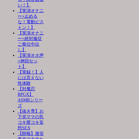
い！】
【実演オナニ
ー×止める
な！電動ピス
トン！】
【実演オナニ
ー×絶対服従
ご奉仕中出
し】
【実演オホ声
×神回セッ
ト】
【実録！】人
には言えない
性体験
【対魔忍
RPGX】
ASMRシリー
ズ
【抜き専】お
下劣ママの乳
コキ膣コキ妄
想SEX
【朗報】激安