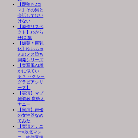
【即堕ち2コ
マ】その男と
会話してはい
けない
【原作リスペ
クト】わから
せCG集
【媚薬＊巨乳
化】ゆいちゃ
んのメス堕ち
開発シリーズ
【実写風AI誰
かに似てい
る？ セクシー
グラビアシリ
ーズ】
【実演】マゾ
雌調教 変態オ
ナニー
【実演】声優
の女性器なめ
てみた
【実演オナニ
ー×敗北マン
コ！肉便器扱