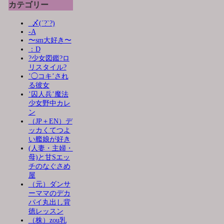
カテゴリー
_〆(´?`?)
-A
〜sm大好き〜
：D
?少女図鑑?ロ
リスタイル?
’◯コキ’され
る彼女
’囚人兵’魔法
少女野中カレ
ン
（JP＋EN）デ
ッカくてつよ
い艦娘が好き
(人妻・主婦・
母)と甘Sエッ
チのなぐさめ
屋
（元）ダンサ
ーママのデカ
パイ丸出し背
徳レッスン
（株）zou乳