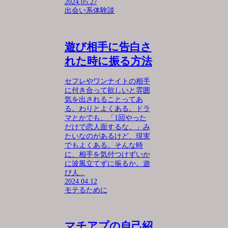
2024.05.27
出会い系体験談
遊び相手に告白さ
れた時に振る方法
セフレやワンナイトの相手
に付き合って欲しいと雰囲
気を出されることってあ
る。わりとよくある。ドラ
マとかでも、「1回やった
だけで恋人面するな。」み
たいなのがあるけど、現実
でもよくある。そんな時
に、相手を気付つけずいか
に波風立てずに振るか。遊
び人...
2024.04.12
モテるために
マチアプの自己紹