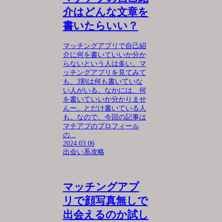
介はどんな文章を
書いたらいい？
マッチングアプリで自己紹
介に何を書いていいか分か
らないという人は多い。マ
ッチングアプリを見てみて
も、3割は何も書いていな
い人がいる。なかには、何
を書いていいか分かりませ
んー。とだけ書いている人
も。なので、今回の記事は
マチアプのプロフィール
の...
2024.03.06
出会い系攻略
マッチングアプ
リで顔写真無しで
出会えるのか試し