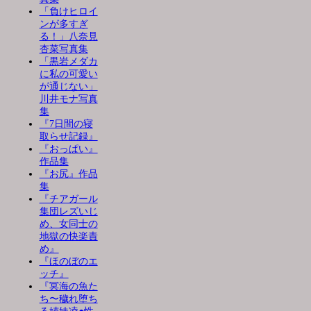
「負けヒロイ
ンが多すぎ
る！」八奈見
杏菜写真集
「黒岩メダカ
に私の可愛い
が通じない」
川井モナ写真
集
『7日間の寝
取らせ記録』
『おっぱい』
作品集
『お尻』作品
集
『チアガール
集団レズいじ
め、女同士の
地獄の快楽責
め』
『ほのぼのエ
ッチ』
『冥海の魚た
ち〜穢れ堕ち