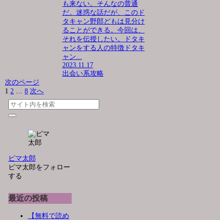
も来ない。そんなの普通
だ。迷惑な話だが、このド
タキャン野郎どもは見分け
ることができる。今回は、
それを伝授したい。ドタキ
ャンをする人の特徴ドタキ
ャン...
2023.11.17
出会い系攻略
次のページ
1
2
…
8
次へ
ピマ太郎
ピマ太郎をフォロー
する
最近の投稿
【無料で読め