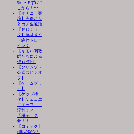
編 〜まずはこ
こから！〜
【オナニー実
演】声優さん
とガチ生通話
【おねショ
タ】淫乱メイ
ド絶倫ドロー
イング
【キモい調教
師たちによる
催●記録】
【クリムゾン
公式スピンオ
フ】
【ゲームブッ
ク】
【ゲップ特
化】ゲェェエ
エエップ！！
淫乱くノ一
「桃子」見
参！！
【コミック】
○眠花嫁シリ