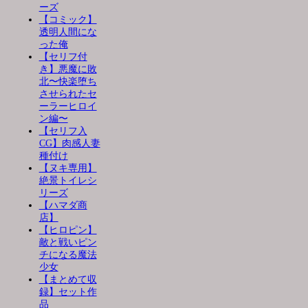
ーズ
【コミック】
透明人間にな
った俺
【セリフ付
き】悪魔に敗
北〜快楽堕ち
させられたセ
ーラーヒロイ
ン編〜
【セリフ入
CG】肉感人妻
種付け
【ヌキ専用】
絶景トイレシ
リーズ
【ハマダ商
店】
【ヒロピン】
敵と戦いピン
チになる魔法
少女
【まとめて収
録】セット作
品