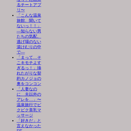
るチートアプ
リ〜
「こんな温泉
旅館、聞いて
ないっ！！」
―知らない男
たちの気配、
逃げ場のない
湯けむりの中
で―
「まって…そ
こキモチよす
ぎるっ！」挿
れたがりな契
約カノジョの
奥をコンコン
「人妻なの
に…夫以外の
アレを…」〜
温泉旅行でビ
クビク美乳マ
ッサージ
「好きだ」と
言えなかった
DT