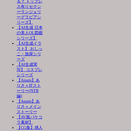
る？ トップレ
ス有りセクシ
ーランジェリ
ーグラビアシ
リーズ】
【AI生成 日本
の美人OL図鑑
シリーズ】
【AI生成イラ
スト】 おしっ
こ・放尿シリ
ーズ
【AI生成実
写】 コスプレ
シリーズ
【Anasis】あ
りさ＋IFスト
ーリー(NTR
編)
【Anasis】あ
りさ＋メイン
ストーリー
【AV風パケコ
ラ素材】
【CG集】感人