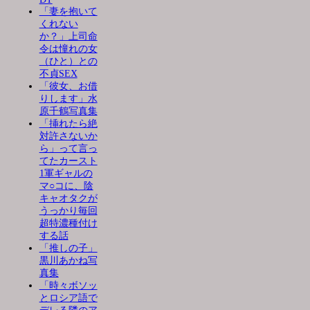
「妻を抱いて
くれない
か？」上司命
令は憧れの女
（ひと）との
不貞SEX
「彼女、お借
りします」水
原千鶴写真集
「挿れたら絶
対許さないか
ら」って言っ
てたカースト
1軍ギャルの
マ○コに、陰
キャオタクが
うっかり毎回
超特濃種付け
する話
「推しの子」
黒川あかね写
真集
「時々ボソッ
とロシア語で