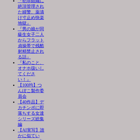
『犯罪組織に
絶頂管理され
た婦警、薬漬
け寸止め快楽
地獄』
『男の娘が同
級生女子二人
からフラット
貞操帯で残酷
射精禁止され
る話』
『私のこと、
オナホ扱いし
てくださ
い！』
【100均】つ
んぽこ製作委
員会
【40作品】デ
カチンポに即
落ちする女達
シリーズ総集
編
【AI実写】誰
かに似てい