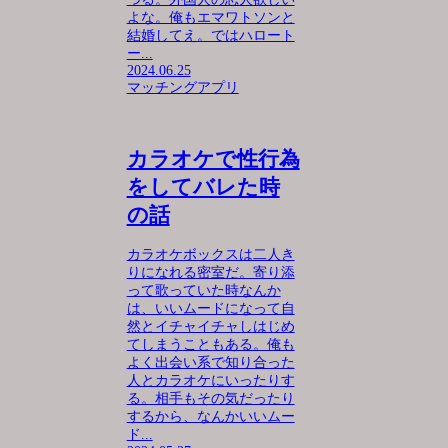
よな。俺もエマワトソンと
結婚してえ。ではハロート
ー...
2024.06.25
マッチングアプリ
カラオケで性行為
をしてバレた時
の話
カラオケボックスは二人き
りになれる密室だ。寄り添
って歌っていた時なんか
は、いいムードになって自
然とイチャイチャしはじめ
てしまうこともある。俺も
よく出会い系で知り合った
人とカラオケにいったりす
る。相手もその気だったり
するから、なんかいいムー
ド...