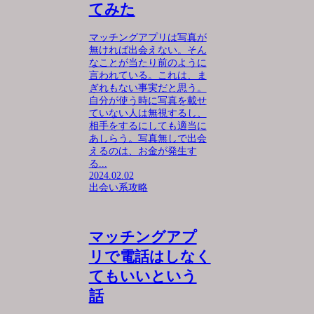
てみた
マッチングアプリは写真が
無ければ出会えない。そん
なことが当たり前のように
言われている。これは、ま
ぎれもない事実だと思う。
自分が使う時に写真を載せ
ていない人は無視するし、
相手をするにしても適当に
あしらう。写真無しで出会
えるのは、お金が発生す
る...
2024.02.02
出会い系攻略
マッチングアプ
リで電話はしなく
てもいいという
話