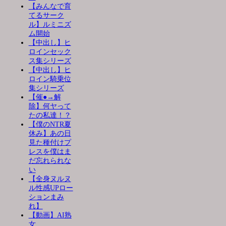
【みんなで育
てるサーク
ル】ルミニズ
ム開始
【中出し】ヒ
ロインセック
ス集シリーズ
【中出し】ヒ
ロイン騎乗位
集シリーズ
【催●→解
除】何ヤって
たの私達！？
【僕のNTR夏
休み】あの日
見た種付けプ
レスを僕はま
だ忘れられな
い
【全身ヌルヌ
ル性感UPロー
ションまみ
れ】
【動画】AI熟
女