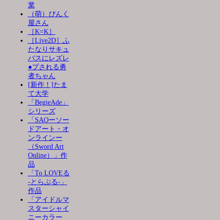
業
（萌）ぴんく
屋さん
［K=K］
［Live2D］ふ
たなりサキュ
バスにレズレ
●プされる勇
者ちゃん
[新作！]たま
て大学
「BegieAde」
シリーズ
「SAOーソー
ドアート・オ
ンラインー
（Sword Art
Online）」作
品
「To LOVEる
-とらぶる-」
作品
「アイドルマ
スターシャイ
ニーカラー