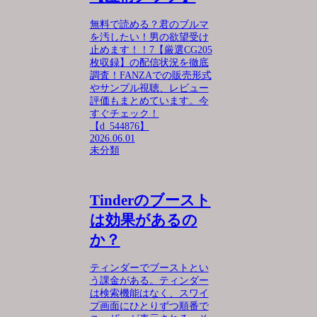
無料で読める？君のブルマ
を汚したい！男の欲望受け
止めます！！7【厳選CG205
枚収録】の配信状況を徹底
調査！FANZAでの販売形式
やサンプル視聴、レビュー
評価もまとめています。今
すぐチェック！
【d_544876】
2026.06.01
未分類
Tinderのブースト
は効果があるの
か？
ティンダーでブーストとい
う課金がある。ティンダー
は検索機能はなく、スワイ
プ画面にひとりずつ順番で