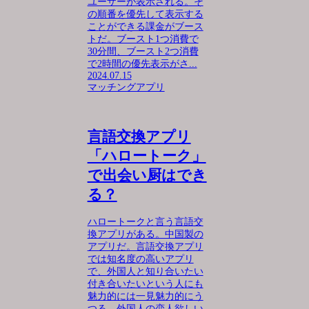
ユーザーが表示される。そ
の順番を優先して表示する
ことができる課金がブース
トだ。ブースト1つ消費で
30分間、ブースト2つ消費
で2時間の優先表示がさ...
2024.07.15
マッチングアプリ
言語交換アプリ
「ハロートーク」
で出会い厨はでき
る？
ハロートークと言う言語交
換アプリがある。中国製の
アプリだ。言語交換アプリ
では知名度の高いアプリ
で、外国人と知り合いたい
付き合いたいという人にも
魅力的には一見魅力的にう
つる。外国人の恋人欲しい