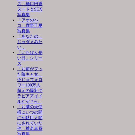
ズ」樋口円香
ヌード＆SEX
写真集
「アオのハ
コ」鹿野千夏
写真集
「あなたの」
じゃダメみた
い…
「いちばん長
い日」シリー
ズ
「お前がフっ
た陰キャ女、
今じゃフォロ
ワー100万人
超えの爆乳グ
ラビアアイド
ルだぞ？w」
「お隣の天使
様にいつの間
にか駄目人間
にされていた
件」椎名真昼
写真集