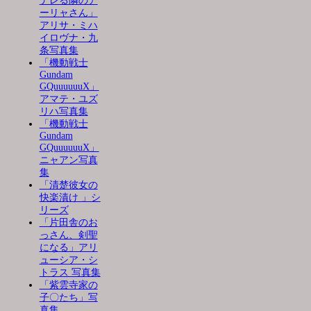
デレる隣のア
ーリャさん」
アリサ・ミハ
イロヴナ・九
条写真集
「機動戦士
Gundam
GQuuuuuuX」
アマテ・ユズ
リハ写真集
「機動戦士
Gundam
GQuuuuuuX」
ニャアン写真
集
「清楚彼女の
快楽漬け 」シ
リーズ
「片田舎のお
っさん、剣聖
になる」アリ
ューシア・シ
トラス 写真集
「紫雲寺家の
子〇たち」写
真集