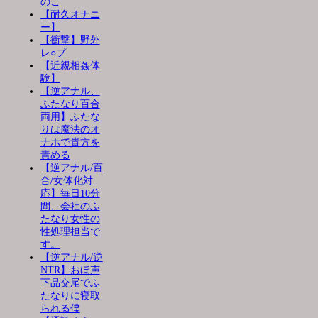
のこ
【耐久オナニ
ー】
【衝撃】野外
レ○プ
【近親相姦体
験】
【逆アナル、
ふたなり百合
両用】ふたな
りは魔法のオ
ナホで貴方を
責める
【逆アナル/百
合/女体化対
応】毎日10分
間、会社のふ
たなり女性の
性処理担当で
す。
【逆アナル/逆
NTR】おほ声
下品交尾でふ
たなりに寝取
られる僕