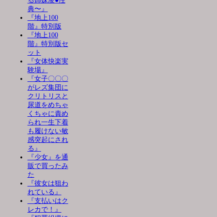
る姉妹凌●性
典〜』
『地上100
階』特別版
『地上100
階』特別版セ
ット
『女体快楽実
験場』
『女子〇〇〇
がレズ集団に
クリトリスと
尿道をめちゃ
くちゃに責め
られ一生下着
も履けない敏
感突起にされ
る』
『少女』を通
販で買ったみ
た
『彼女は狙わ
れている』
『支払いはク
レカで！』