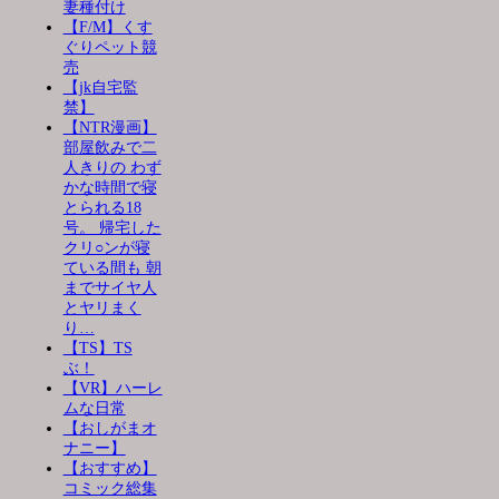
妻種付け
【F/M】くす
ぐりペット競
売
【jk自宅監
禁】
【NTR漫画】
部屋飲みで二
人きりの わず
かな時間で寝
とられる18
号。 帰宅した
クリ○ンが寝
ている間も 朝
までサイヤ人
とヤリまく
り…
【TS】TS
ぶ！
【VR】ハーレ
ムな日常
【おしがまオ
ナニー】
【おすすめ】
コミック総集