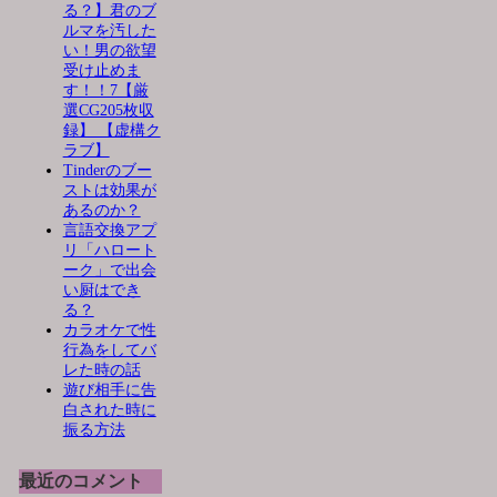
る？】君のブ
ルマを汚した
い！男の欲望
受け止めま
す！！7【厳
選CG205枚収
録】 【虚構ク
ラブ】
Tinderのブー
ストは効果が
あるのか？
言語交換アプ
リ「ハロート
ーク」で出会
い厨はでき
る？
カラオケで性
行為をしてバ
レた時の話
遊び相手に告
白された時に
振る方法
最近のコメント