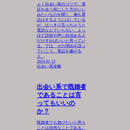
よく出会い系のコツで、電
話を会う前にした方がいい
みたいなのを聞く。俺も電
話はするようにはしている
が、はっきり言っちゃうと
電話なんていらない。よっ
ぽど話術や声に自信ある人
だけすればいいと思ってい
る。では、その理由を語っ
ていこう。電話を嫌がる
人...
2024.01.12
出会い系攻略
出会い系で既婚者
であることは言
ってもいいの
か？
既婚者でも遊びたいと思う
ことは自然なことである。