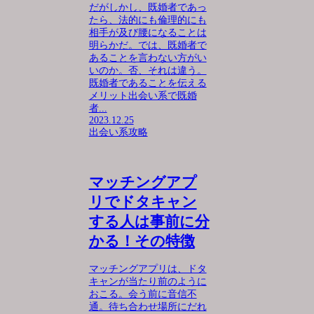
だがしかし、既婚者であっ
たら、法的にも倫理的にも
相手が及び腰になることは
明らかだ。では、既婚者で
あることを言わない方がい
いのか。否、それは違う。
既婚者であることを伝える
メリット出会い系で既婚
者...
2023.12.25
出会い系攻略
マッチングアプ
リでドタキャン
する人は事前に分
かる！その特徴
マッチングアプリは、ドタ
キャンが当たり前のように
おこる。会う前に音信不
通。待ち合わせ場所にだれ