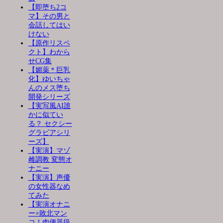
【即堕ち2コ
マ】その男と
会話してはい
けない
【原作リスペ
クト】わから
せCG集
【媚薬＊巨乳
化】ゆいちゃ
んのメス堕ち
開発シリーズ
【実写風AI誰
かに似てい
る？ セクシー
グラビアシリ
ーズ】
【実演】マゾ
雌調教 変態オ
ナニー
【実演】声優
の女性器なめ
てみた
【実演オナニ
ー×敗北マン
コ！肉便器扱