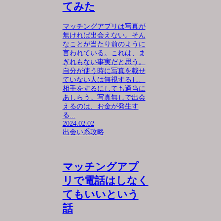
てみた
マッチングアプリは写真が
無ければ出会えない。そん
なことが当たり前のように
言われている。これは、ま
ぎれもない事実だと思う。
自分が使う時に写真を載せ
ていない人は無視するし、
相手をするにしても適当に
あしらう。写真無しで出会
えるのは、お金が発生す
る...
2024.02.02
出会い系攻略
マッチングアプ
リで電話はしなく
てもいいという
話