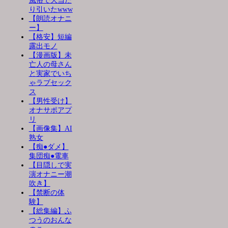
風俗で大当た
り引いたwww
【朗読オナニ
ー】
【格安】短編
露出モノ
【漫画版】未
亡人の母さん
と実家でいち
ゃラブセック
ス
【男性受け】
オナサポアプ
リ
【画像集】AI
熟女
【痴●ダメ】
集団痴●電車
【目隠しで実
演オナニー潮
吹き】
【禁断の体
験】
【総集編】ふ
つうのおんな