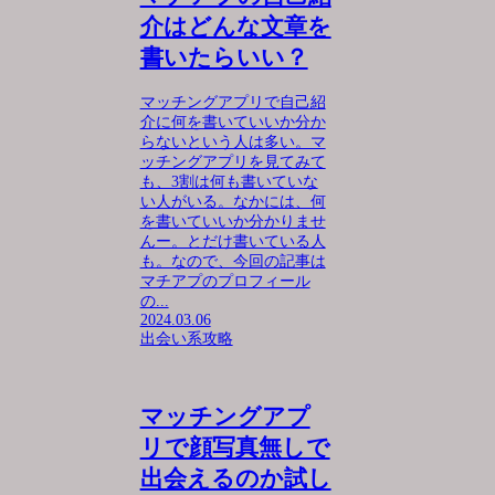
介はどんな文章を
書いたらいい？
マッチングアプリで自己紹
介に何を書いていいか分か
らないという人は多い。マ
ッチングアプリを見てみて
も、3割は何も書いていな
い人がいる。なかには、何
を書いていいか分かりませ
んー。とだけ書いている人
も。なので、今回の記事は
マチアプのプロフィール
の...
2024.03.06
出会い系攻略
マッチングアプ
リで顔写真無しで
出会えるのか試し