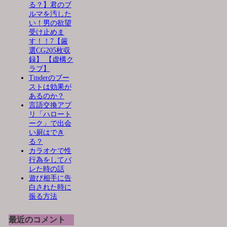
る？】君のブ
ルマを汚した
い！男の欲望
受け止めま
す！！7【厳
選CG205枚収
録】 【虚構ク
ラブ】
Tinderのブー
ストは効果が
あるのか？
言語交換アプ
リ「ハロート
ーク」で出会
い厨はでき
る？
カラオケで性
行為をしてバ
レた時の話
遊び相手に告
白された時に
振る方法
最近のコメント