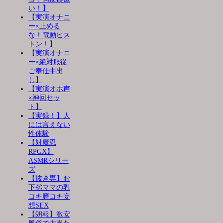
い！】
【実演オナニ
ー×止める
な！電動ピス
トン！】
【実演オナニ
ー×絶対服従
ご奉仕中出
し】
【実演オホ声
×神回セッ
ト】
【実録！】人
には言えない
性体験
【対魔忍
RPGX】
ASMRシリー
ズ
【抜き専】お
下劣ママの乳
コキ膣コキ妄
想SEX
【朗報】激安