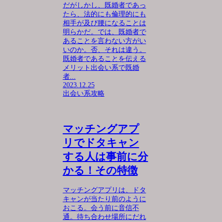
だがしかし、既婚者であっ
たら、法的にも倫理的にも
相手が及び腰になることは
明らかだ。では、既婚者で
あることを言わない方がい
いのか。否、それは違う。
既婚者であることを伝える
メリット出会い系で既婚
者...
2023.12.25
出会い系攻略
マッチングアプ
リでドタキャン
する人は事前に分
かる！その特徴
マッチングアプリは、ドタ
キャンが当たり前のように
おこる。会う前に音信不
通。待ち合わせ場所にだれ