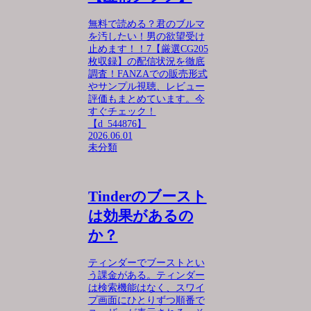
無料で読める？君のブルマ
を汚したい！男の欲望受け
止めます！！7【厳選CG205
枚収録】の配信状況を徹底
調査！FANZAでの販売形式
やサンプル視聴、レビュー
評価もまとめています。今
すぐチェック！
【d_544876】
2026.06.01
未分類
Tinderのブースト
は効果があるの
か？
ティンダーでブーストとい
う課金がある。ティンダー
は検索機能はなく、スワイ
プ画面にひとりずつ順番で