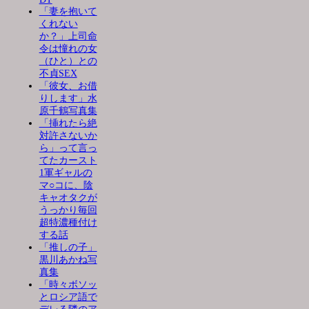
「妻を抱いて
くれない
か？」上司命
令は憧れの女
（ひと）との
不貞SEX
「彼女、お借
りします」水
原千鶴写真集
「挿れたら絶
対許さないか
ら」って言っ
てたカースト
1軍ギャルの
マ○コに、陰
キャオタクが
うっかり毎回
超特濃種付け
する話
「推しの子」
黒川あかね写
真集
「時々ボソッ
とロシア語で