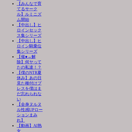
【みんなで育
てるサーク
ル】ルミニズ
ム開始
【中出し】ヒ
ロインセック
ス集シリーズ
【中出し】ヒ
ロイン騎乗位
集シリーズ
【催●→解
除】何ヤって
たの私達！？
【僕のNTR夏
休み】あの日
見た種付けプ
レスを僕はま
だ忘れられな
い
【全身ヌルヌ
ル性感UPロー
ションまみ
れ】
【動画】AI熟
女