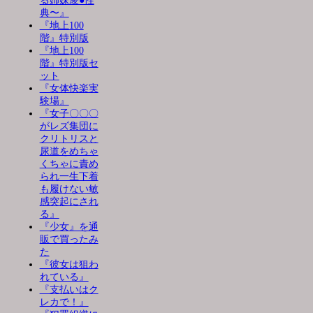
る姉妹凌●性
典〜』
『地上100
階』特別版
『地上100
階』特別版セ
ット
『女体快楽実
験場』
『女子〇〇〇
がレズ集団に
クリトリスと
尿道をめちゃ
くちゃに責め
られ一生下着
も履けない敏
感突起にされ
る』
『少女』を通
販で買ったみ
た
『彼女は狙わ
れている』
『支払いはク
レカで！』