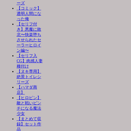
ーズ
【コミック】
透明人間にな
った俺
【セリフ付
き】悪魔に敗
北〜快楽堕ち
させられたセ
ーラーヒロイ
ン編〜
【セリフ入
CG】肉感人妻
種付け
【ヌキ専用】
絶景トイレシ
リーズ
【ハマダ商
店】
【ヒロピン】
敵と戦いピン
チになる魔法
少女
【まとめて収
録】セット作
品