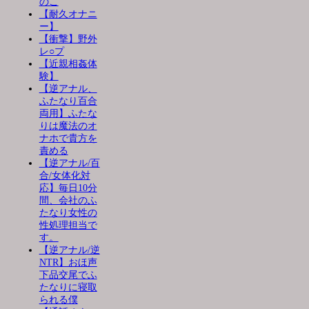
のこ
【耐久オナニ
ー】
【衝撃】野外
レ○プ
【近親相姦体
験】
【逆アナル、
ふたなり百合
両用】ふたな
りは魔法のオ
ナホで貴方を
責める
【逆アナル/百
合/女体化対
応】毎日10分
間、会社のふ
たなり女性の
性処理担当で
す。
【逆アナル/逆
NTR】おほ声
下品交尾でふ
たなりに寝取
られる僕