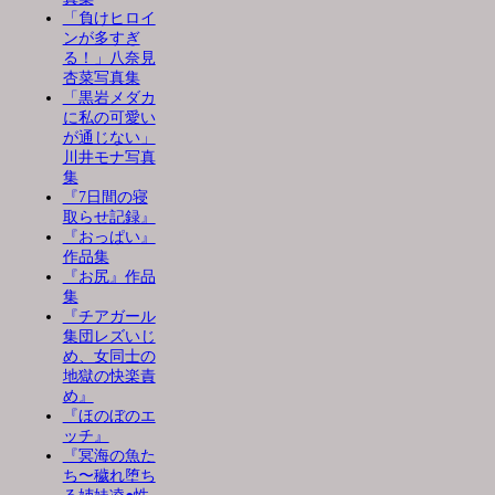
「負けヒロイ
ンが多すぎ
る！」八奈見
杏菜写真集
「黒岩メダカ
に私の可愛い
が通じない」
川井モナ写真
集
『7日間の寝
取らせ記録』
『おっぱい』
作品集
『お尻』作品
集
『チアガール
集団レズいじ
め、女同士の
地獄の快楽責
め』
『ほのぼのエ
ッチ』
『冥海の魚た
ち〜穢れ堕ち