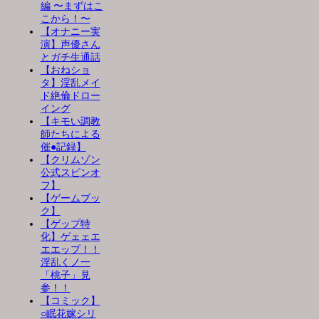
編 〜まずはこ
こから！〜
【オナニー実
演】声優さん
とガチ生通話
【おねショ
タ】淫乱メイ
ド絶倫ドロー
イング
【キモい調教
師たちによる
催●記録】
【クリムゾン
公式スピンオ
フ】
【ゲームブッ
ク】
【ゲップ特
化】ゲェェエ
エエップ！！
淫乱くノ一
「桃子」見
参！！
【コミック】
○眠花嫁シリ