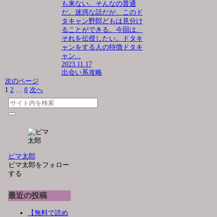
も来ない。そんなの普通
だ。迷惑な話だが、このド
タキャン野郎どもは見分け
ることができる。今回は、
それを伝授したい。ドタキ
ャンをする人の特徴ドタキ
ャン...
2023.11.17
出会い系攻略
次のページ
1
2
…
8
次へ
ピマ太郎
ピマ太郎をフォロー
する
最近の投稿
【無料で読め