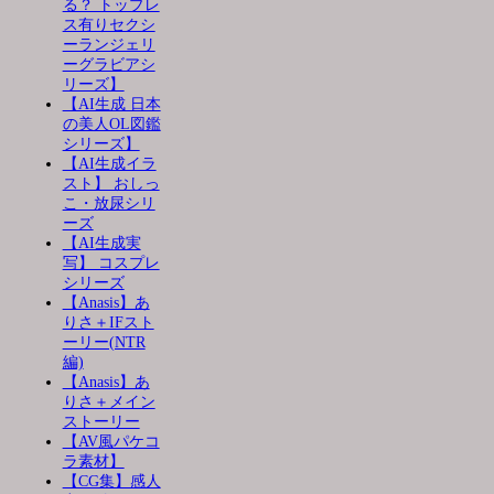
る？ トップレ
ス有りセクシ
ーランジェリ
ーグラビアシ
リーズ】
【AI生成 日本
の美人OL図鑑
シリーズ】
【AI生成イラ
スト】 おしっ
こ・放尿シリ
ーズ
【AI生成実
写】 コスプレ
シリーズ
【Anasis】あ
りさ＋IFスト
ーリー(NTR
編)
【Anasis】あ
りさ＋メイン
ストーリー
【AV風パケコ
ラ素材】
【CG集】感人