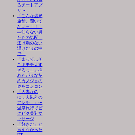
るチートアプ
リ〜
「こんな温泉
旅館、聞いて
ないっ！！」
―知らない男
たちの気配、
逃げ場のない
湯けむりの中
で―
「まって…そ
こキモチよす
ぎるっ！」挿
れたがりな契
約カノジョの
奥をコンコン
「人妻なの
に…夫以外の
アレを…」〜
温泉旅行でビ
クビク美乳マ
ッサージ
「好きだ」と
言えなかった
DT