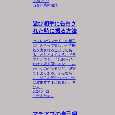
2024.05.27
出会い系体験談
遊び相手に告白さ
れた時に振る方法
セフレやワンナイトの相手
に付き合って欲しいと雰囲
気を出されることってあ
る。わりとよくある。ドラ
マとかでも、「1回やった
だけで恋人面するな。」み
たいなのがあるけど、現実
でもよくある。そんな時
に、相手を気付つけずいか
に波風立てずに振るか。遊
び人...
2024.04.12
モテるために
マチアプの自己紹