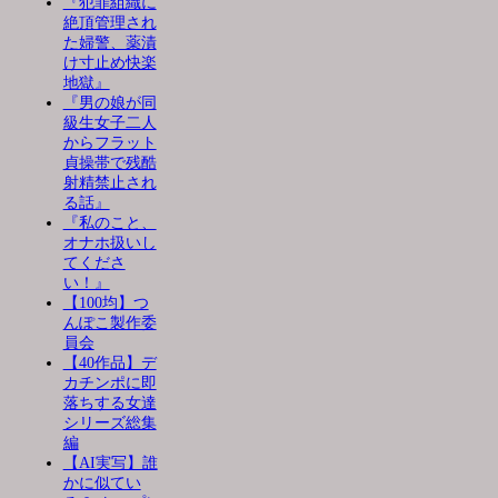
『犯罪組織に
絶頂管理され
た婦警、薬漬
け寸止め快楽
地獄』
『男の娘が同
級生女子二人
からフラット
貞操帯で残酷
射精禁止され
る話』
『私のこと、
オナホ扱いし
てくださ
い！』
【100均】つ
んぽこ製作委
員会
【40作品】デ
カチンポに即
落ちする女達
シリーズ総集
編
【AI実写】誰
かに似てい