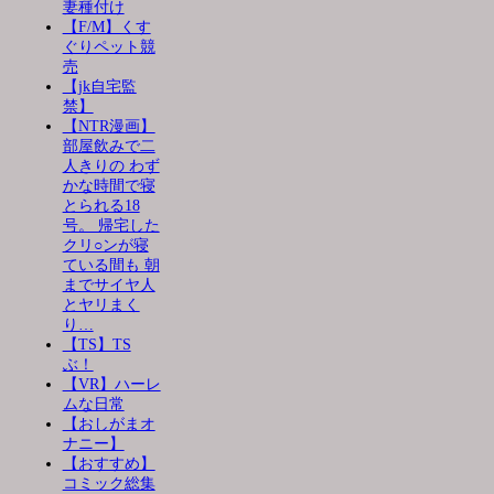
妻種付け
【F/M】くす
ぐりペット競
売
【jk自宅監
禁】
【NTR漫画】
部屋飲みで二
人きりの わず
かな時間で寝
とられる18
号。 帰宅した
クリ○ンが寝
ている間も 朝
までサイヤ人
とヤリまく
り…
【TS】TS
ぶ！
【VR】ハーレ
ムな日常
【おしがまオ
ナニー】
【おすすめ】
コミック総集