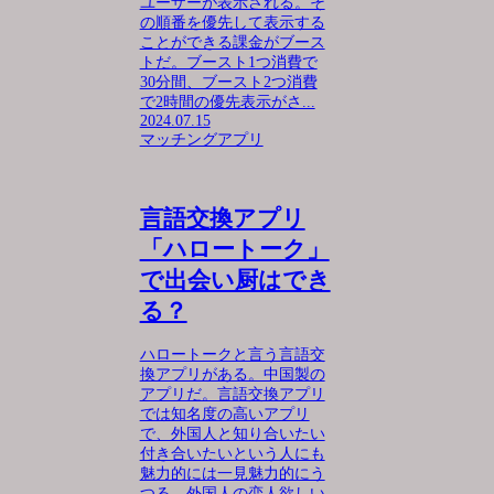
ユーザーが表示される。そ
の順番を優先して表示する
ことができる課金がブース
トだ。ブースト1つ消費で
30分間、ブースト2つ消費
で2時間の優先表示がさ...
2024.07.15
マッチングアプリ
言語交換アプリ
「ハロートーク」
で出会い厨はでき
る？
ハロートークと言う言語交
換アプリがある。中国製の
アプリだ。言語交換アプリ
では知名度の高いアプリ
で、外国人と知り合いたい
付き合いたいという人にも
魅力的には一見魅力的にう
つる。外国人の恋人欲しい