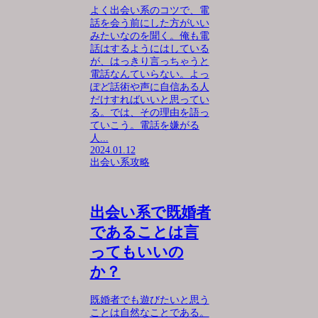
よく出会い系のコツで、電
話を会う前にした方がいい
みたいなのを聞く。俺も電
話はするようにはしている
が、はっきり言っちゃうと
電話なんていらない。よっ
ぽど話術や声に自信ある人
だけすればいいと思ってい
る。では、その理由を語っ
ていこう。電話を嫌がる
人...
2024.01.12
出会い系攻略
出会い系で既婚者
であることは言
ってもいいの
か？
既婚者でも遊びたいと思う
ことは自然なことである。