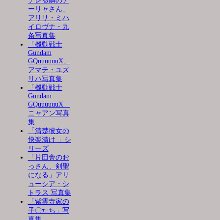
デレる隣のア
ーリャさん」
アリサ・ミハ
イロヴナ・九
条写真集
「機動戦士
Gundam
GQuuuuuuX」
アマテ・ユズ
リハ写真集
「機動戦士
Gundam
GQuuuuuuX」
ニャアン写真
集
「清楚彼女の
快楽漬け 」シ
リーズ
「片田舎のお
っさん、剣聖
になる」アリ
ューシア・シ
トラス 写真集
「紫雲寺家の
子〇たち」写
真集