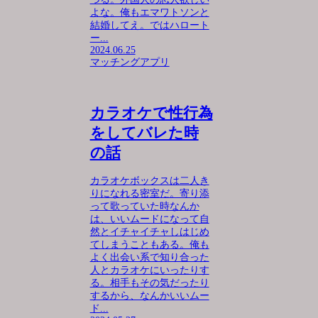
よな。俺もエマワトソンと
結婚してえ。ではハロート
ー...
2024.06.25
マッチングアプリ
カラオケで性行為
をしてバレた時
の話
カラオケボックスは二人き
りになれる密室だ。寄り添
って歌っていた時なんか
は、いいムードになって自
然とイチャイチャしはじめ
てしまうこともある。俺も
よく出会い系で知り合った
人とカラオケにいったりす
る。相手もその気だったり
するから、なんかいいムー
ド...