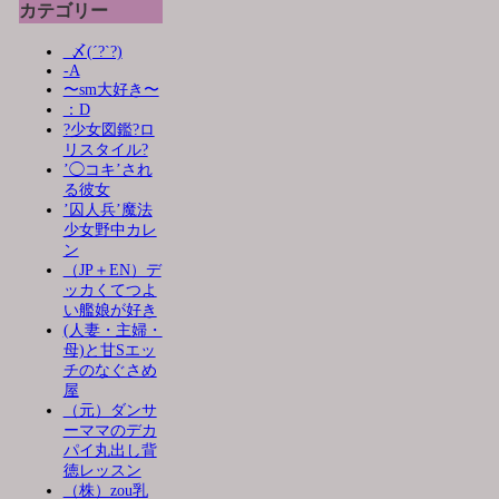
カテゴリー
_〆(´?`?)
-A
〜sm大好き〜
：D
?少女図鑑?ロ
リスタイル?
’◯コキ’され
る彼女
’囚人兵’魔法
少女野中カレ
ン
（JP＋EN）デ
ッカくてつよ
い艦娘が好き
(人妻・主婦・
母)と甘Sエッ
チのなぐさめ
屋
（元）ダンサ
ーママのデカ
パイ丸出し背
徳レッスン
（株）zou乳