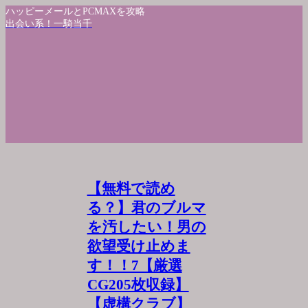
ハッピーメールとPCMAXを攻略
出会い系！一騎当千
【無料で読め
る？】君のブルマ
を汚したい！男の
欲望受け止めま
す！！7【厳選
CG205枚収録】
【虚構クラブ】