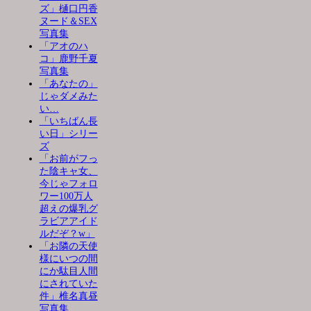
ズ」樋口円香
ヌード＆SEX
写真集
「アオのハ
コ」鹿野千夏
写真集
「あなたの」
じゃダメみた
い…
「いちばん長
い日」シリー
ズ
「お前がフっ
た陰キャ女、
今じゃフォロ
ワー100万人
超えの爆乳グ
ラビアアイド
ルだぞ？w」
「お隣の天使
様にいつの間
にか駄目人間
にされていた
件」椎名真昼
写真集