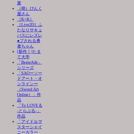
業
（萌）ぴんく
屋さん
［K=K］
［Live2D］ふ
たなりサキュ
バスにレズレ
●プされる勇
者ちゃん
[新作！]たま
て大学
「BegieAde」
シリーズ
「SAOーソー
ドアート・オ
ンラインー
（Sword Art
Online）」作
品
「To LOVEる
-とらぶる-」
作品
「アイドルマ
スターシャイ
ニーカラー