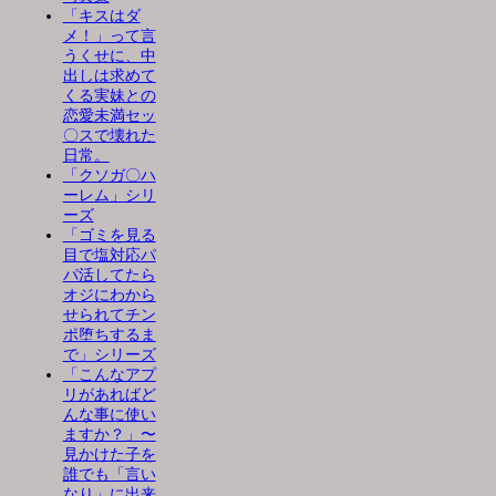
「キスはダ
メ！」って言
うくせに、中
出しは求めて
くる実妹との
恋愛未満セッ
〇スで壊れた
日常。
「クソガ〇ハ
ーレム」シリ
ーズ
「ゴミを見る
目で塩対応パ
パ活してたら
オジにわから
せられてチン
ポ堕ちするま
で」シリーズ
「こんなアプ
リがあればど
んな事に使い
ますか？」〜
見かけた子を
誰でも「言い
なり」に出来