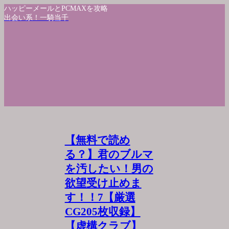
ハッピーメールとPCMAXを攻略
出会い系！一騎当千
【無料で読め
る？】君のブルマ
を汚したい！男の
欲望受け止めま
す！！7【厳選
CG205枚収録】
【虚構クラブ】