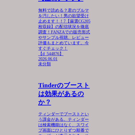
無料で読める？君のブルマ
を汚したい！男の欲望受け
止めます！！7【厳選CG205
枚収録】の配信状況を徹底
調査！FANZAでの販売形式
やサンプル視聴、レビュー
評価もまとめています。今
すぐチェック！
【d_544876】
2026.06.01
未分類
Tinderのブースト
は効果があるの
か？
ティンダーでブーストとい
う課金がある。ティンダー
は検索機能はなく、スワイ
プ画面にひとりずつ順番で