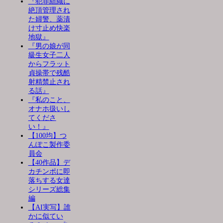
『犯罪組織に
絶頂管理され
た婦警、薬漬
け寸止め快楽
地獄』
『男の娘が同
級生女子二人
からフラット
貞操帯で残酷
射精禁止され
る話』
『私のこと、
オナホ扱いし
てくださ
い！』
【100均】つ
んぽこ製作委
員会
【40作品】デ
カチンポに即
落ちする女達
シリーズ総集
編
【AI実写】誰
かに似てい