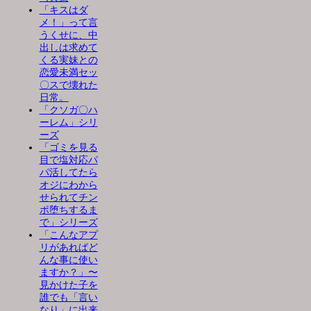
「キスはダ
メ！」って言
うくせに、中
出しは求めて
くる実妹との
恋愛未満セッ
〇スで壊れた
日常。
「クソガ〇ハ
ーレム」シリ
ーズ
「ゴミを見る
目で塩対応パ
パ活してたら
オジにわから
せられてチン
ポ堕ちするま
で」シリーズ
「こんなアプ
リがあればど
んな事に使い
ますか？」〜
見かけた子を
誰でも「言い
なり」に出来