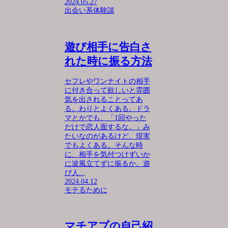
2024.05.27
出会い系体験談
遊び相手に告白さ
れた時に振る方法
セフレやワンナイトの相手
に付き合って欲しいと雰囲
気を出されることってあ
る。わりとよくある。ドラ
マとかでも、「1回やった
だけで恋人面するな。」み
たいなのがあるけど、現実
でもよくある。そんな時
に、相手を気付つけずいか
に波風立てずに振るか。遊
び人...
2024.04.12
モテるために
マチアプの自己紹