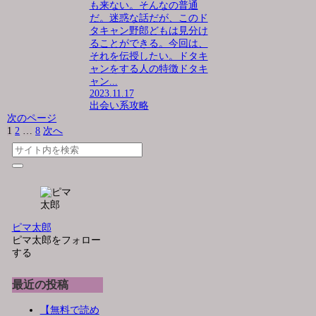
も来ない。そんなの普通
だ。迷惑な話だが、このド
タキャン野郎どもは見分け
ることができる。今回は、
それを伝授したい。ドタキ
ャンをする人の特徴ドタキ
ャン...
2023.11.17
出会い系攻略
次のページ
1
2
…
8
次へ
ピマ太郎
ピマ太郎をフォロー
する
最近の投稿
【無料で読め