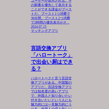
ユーザーが表示される。そ
の順番を優先して表示する
ことができる課金がブース
トだ。ブースト1つ消費で
30分間、ブースト2つ消費
で2時間の優先表示がさ...
2024.07.15
マッチングアプリ
言語交換アプリ
「ハロートーク」
で出会い厨はでき
る？
ハロートークと言う言語交
換アプリがある。中国製の
アプリだ。言語交換アプリ
では知名度の高いアプリ
で、外国人と知り合いたい
付き合いたいという人にも
魅力的には一見魅力的にう
つる。外国人の恋人欲しい