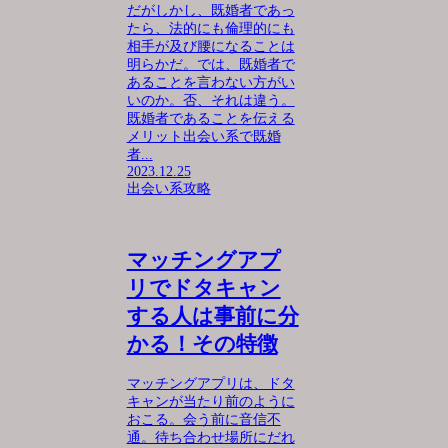
だがしかし、既婚者であっ
たら、法的にも倫理的にも
相手が及び腰になることは
明らかだ。では、既婚者で
あることを言わない方がい
いのか。否、それは違う。
既婚者であることを伝える
メリット出会い系で既婚
者...
2023.12.25
出会い系攻略
マッチングアプ
リでドタキャン
する人は事前に分
かる！その特徴
マッチングアプリは、ドタ
キャンが当たり前のように
おこる。会う前に音信不
通。待ち合わせ場所にだれ