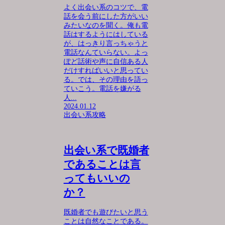
よく出会い系のコツで、電
話を会う前にした方がいい
みたいなのを聞く。俺も電
話はするようにはしている
が、はっきり言っちゃうと
電話なんていらない。よっ
ぽど話術や声に自信ある人
だけすればいいと思ってい
る。では、その理由を語っ
ていこう。電話を嫌がる
人...
2024.01.12
出会い系攻略
出会い系で既婚者
であることは言
ってもいいの
か？
既婚者でも遊びたいと思う
ことは自然なことである。