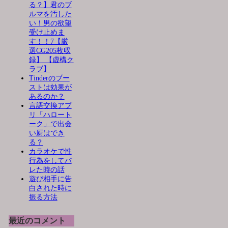
る？】君のブ
ルマを汚した
い！男の欲望
受け止めま
す！！7【厳
選CG205枚収
録】 【虚構ク
ラブ】
Tinderのブー
ストは効果が
あるのか？
言語交換アプ
リ「ハロート
ーク」で出会
い厨はでき
る？
カラオケで性
行為をしてバ
レた時の話
遊び相手に告
白された時に
振る方法
最近のコメント