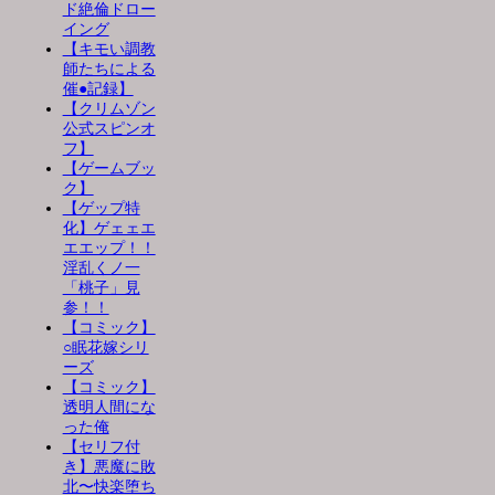
ド絶倫ドロー
イング
【キモい調教
師たちによる
催●記録】
【クリムゾン
公式スピンオ
フ】
【ゲームブッ
ク】
【ゲップ特
化】ゲェェエ
エエップ！！
淫乱くノ一
「桃子」見
参！！
【コミック】
○眠花嫁シリ
ーズ
【コミック】
透明人間にな
った俺
【セリフ付
き】悪魔に敗
北〜快楽堕ち