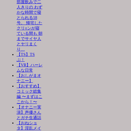
部屋飲みで二
人きりの わず
かな時間で寝
とられる18
号。 帰宅した
クリ○ンが寝
ている間も 朝
までサイヤ人
とヤリまく
り…
【TS】TS
ぶ！
【VR】ハーレ
ムな日常
【おしがまオ
ナニー】
【おすすめ】
コミック総集
編 〜まずはこ
こから！〜
【オナニー実
演】声優さん
とガチ生通話
【おねショ
タ】淫乱メイ