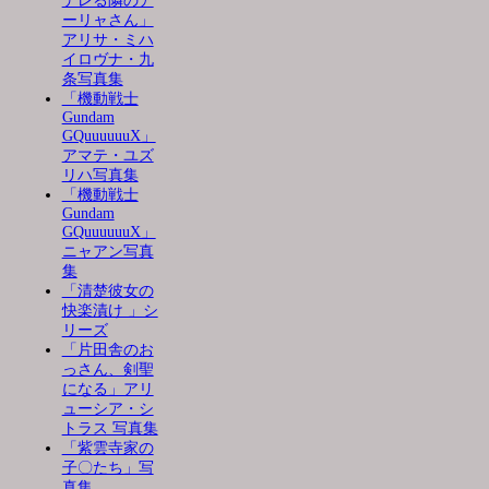
デレる隣のア
ーリャさん」
アリサ・ミハ
イロヴナ・九
条写真集
「機動戦士
Gundam
GQuuuuuuX」
アマテ・ユズ
リハ写真集
「機動戦士
Gundam
GQuuuuuuX」
ニャアン写真
集
「清楚彼女の
快楽漬け 」シ
リーズ
「片田舎のお
っさん、剣聖
になる」アリ
ューシア・シ
トラス 写真集
「紫雲寺家の
子〇たち」写
真集