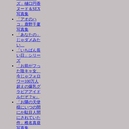
ズ」樋口円香
ヌード＆SEX
写真集
「アオのハ
コ」鹿野千夏
写真集
「あなたの」
じゃダメみた
い…
「いちばん長
い日」シリー
ズ
「お前がフっ
た陰キャ女、
今じゃフォロ
ワー100万人
超えの爆乳グ
ラビアアイド
ルだぞ？w」
「お隣の天使
様にいつの間
にか駄目人間
にされていた
件」椎名真昼
写真集