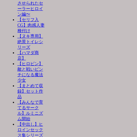
させられたセ
ーラーヒロイ
ン編〜
【セリフ入
CG】肉感人妻
種付け
【ヌキ専用】
絶景トイレシ
リーズ
【ハマダ商
店】
【ヒロピン】
敵と戦いピン
チになる魔法
少女
【まとめて収
録】セット作
品
【みんなで育
てるサーク
ル】ルミニズ
ム開始
【中出し】ヒ
ロインセック
ス集シリーズ