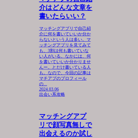
介はどんな文章を
書いたらいい？
マッチングアプリで自己紹
介に何を書いていいか分か
らないという人は多い。マ
ッチングアプリを見てみて
も、3割は何も書いていな
い人がいる。なかには、何
を書いていいか分かりませ
んー。とだけ書いている人
も。なので、今回の記事は
マチアプのプロフィール
の...
2024.03.06
出会い系攻略
マッチングアプ
リで顔写真無しで
出会えるのか試し