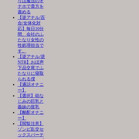
りは魔法のオ
ナホで貴方を
責める
【逆アナル/百
合/女体化対
応】毎日10分
間、会社のふ
たなり女性の
性処理担当で
す。
【逆アナル/逆
NTR】おほ声
下品交尾でふ
たなりに寝取
られる僕
【通話オナニ
ー】
【選択】幼な
じみの巨乳と
義妹の貧乳
【酩酊オナニ
ー】
【閲覧注意】
ゾンビ乱交セ
ックスパーテ