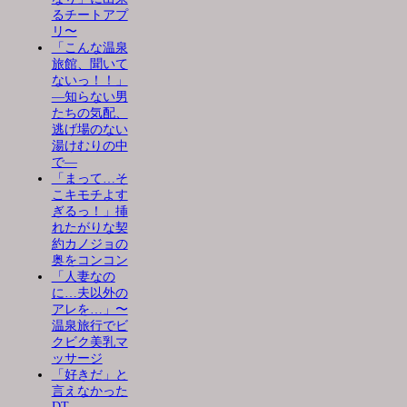
るチートアプ
リ〜
「こんな温泉
旅館、聞いて
ないっ！！」
―知らない男
たちの気配、
逃げ場のない
湯けむりの中
で―
「まって…そ
こキモチよす
ぎるっ！」挿
れたがりな契
約カノジョの
奥をコンコン
「人妻なの
に…夫以外の
アレを…」〜
温泉旅行でビ
クビク美乳マ
ッサージ
「好きだ」と
言えなかった
DT