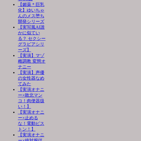
【媚薬＊巨乳
化】ゆいちゃ
んのメス堕ち
開発シリーズ
【実写風AI誰
かに似てい
る？ セクシー
グラビアシリ
ーズ】
【実演】マゾ
雌調教 変態オ
ナニー
【実演】声優
の女性器なめ
てみた
【実演オナニ
ー×敗北マン
コ！肉便器扱
い！】
【実演オナニ
ー×止める
な！電動ピス
トン！】
【実演オナニ
ー×絶対服従