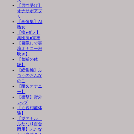
ス
【男性受け】
オナサポアプ
リ
【画像集】AI
熟女
【痴●ダメ】
集団痴●電車
【目隠しで実
演オナニー潮
吹き】
【禁断の体
験】
【総集編】ふ
つうのおんな
のこ
【耐久オナニ
ー】
【衝撃】野外
レ○プ
【近親相姦体
験】
【逆アナル、
ふたなり百合
両用】ふたな