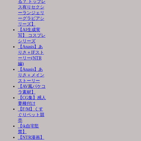
る？ トップレ
ス有りセクシ
ーランジェリ
ーグラビアシ
リーズ】
【AI生成実
写】 コスプレ
シリーズ
【Anasis】あ
りさ＋IFスト
ーリー(NTR
編)
【Anasis】あ
りさ＋メイン
ストーリー
【AV風パケコ
ラ素材】
【CG集】感人
妻種付け
【F/M】くす
ぐりペット競
売
【jk自宅監
禁】
【NTR漫画】