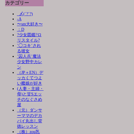
カテゴリー
_〆(´?`?)
-A
〜sm大好き〜
：D
?少女図鑑?ロ
リスタイル?
’◯コキ’され
る彼女
’囚人兵’魔法
少女野中カレ
ン
（JP＋EN）デ
ッカくてつよ
い艦娘が好き
(人妻・主婦・
母)と甘Sエッ
チのなぐさめ
屋
（元）ダンサ
ーママのデカ
パイ丸出し背
徳レッスン
（株）zou乳