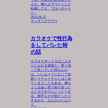
よな。俺もエマワトソンと
結婚してえ。ではハロート
ー...
2024.06.25
マッチングアプリ
カラオケで性行為
をしてバレた時
の話
カラオケボックスは二人き
りになれる密室だ。寄り添
って歌っていた時なんか
は、いいムードになって自
然とイチャイチャしはじめ
てしまうこともある。俺も
よく出会い系で知り合った
人とカラオケにいったりす
る。相手もその気だったり
するから、なんかいいムー
ド...