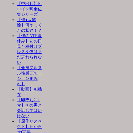
【中出し】ヒ
ロイン騎乗位
集シリーズ
【催●→解
除】何ヤって
たの私達！？
【僕のNTR夏
休み】あの日
見た種付けプ
レスを僕はま
だ忘れられな
い
【全身ヌルヌ
ル性感UPロー
ションまみ
れ】
【動画】AI熟
女
【即堕ち2コ
マ】その男と
会話してはい
けない
【原作リスペ
クト】わから
せCG集