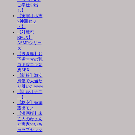
ご奉仕中出
し】
【実演オホ声
×神回セッ
ト】
【対魔忍
RPGX】
ASMRシリー
ズ
【抜き専】お
下劣ママの乳
コキ膣コキ妄
想SEX
【朗報】激安
風俗で大当た
り引いたwww
【朗読オナニ
ー】
【格安】短編
露出モノ
【漫画版】未
亡人の母さん
と実家でいち
ゃラブセック