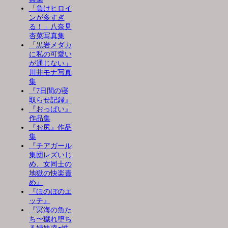
「負けヒロイ
ンが多すぎ
る！」八奈見
杏菜写真集
「黒岩メダカ
に私の可愛い
が通じない」
川井モナ写真
集
『7日間の寝
取らせ記録』
『おっぱい』
作品集
『お尻』作品
集
『チアガール
集団レズいじ
め、女同士の
地獄の快楽責
め』
『ほのぼのエ
ッチ』
『冥海の魚た
ち〜穢れ堕ち