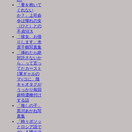
「妻を抱いて
くれない
か？」上司命
令は憧れの女
（ひと）との
不貞SEX
「彼女、お借
りします」水
原千鶴写真集
「挿れたら絶
対許さないか
ら」って言っ
てたカースト
1軍ギャルの
マ○コに、陰
キャオタクが
うっかり毎回
超特濃種付け
する話
「推しの子」
黒川あかね写
真集
「時々ボソッ
とロシア語で