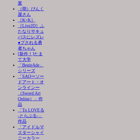
業
（萌）ぴんく
屋さん
［K=K］
［Live2D］ふ
たなりサキュ
バスにレズレ
●プされる勇
者ちゃん
[新作！]たま
て大学
「BegieAde」
シリーズ
「SAOーソー
ドアート・オ
ンラインー
（Sword Art
Online）」作
品
「To LOVEる
-とらぶる-」
作品
「アイドルマ
スターシャイ
ニーカラー