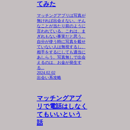
てみた
マッチングアプリは写真が
無ければ出会えない。そん
なことが当たり前のように
言われている。これは、ま
ぎれもない事実だと思う。
自分が使う時に写真を載せ
ていない人は無視するし、
相手をするにしても適当に
あしらう。写真無しで出会
えるのは、お金が発生す
る...
2024.02.02
出会い系攻略
マッチングアプ
リで電話はしなく
てもいいという
話