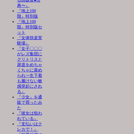
る姉妹凌●性
典〜』
『地上100
階』特別版
『地上100
階』特別版セ
ット
『女体快楽実
験場』
『女子〇〇〇
がレズ集団に
クリトリスと
尿道をめちゃ
くちゃに責め
られ一生下着
も履けない敏
感突起にされ
る』
『少女』を通
販で買ったみ
た
『彼女は狙わ
れている』
『支払いはク
レカで！』