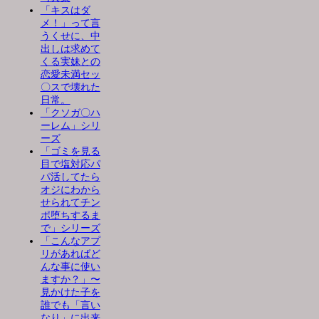
「キスはダ
メ！」って言
うくせに、中
出しは求めて
くる実妹との
恋愛未満セッ
〇スで壊れた
日常。
「クソガ〇ハ
ーレム」シリ
ーズ
「ゴミを見る
目で塩対応パ
パ活してたら
オジにわから
せられてチン
ポ堕ちするま
で」シリーズ
「こんなアプ
リがあればど
んな事に使い
ますか？」〜
見かけた子を
誰でも「言い
なり」に出来