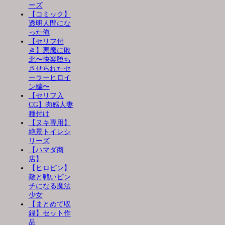
ーズ
【コミック】
透明人間にな
った俺
【セリフ付
き】悪魔に敗
北〜快楽堕ち
させられたセ
ーラーヒロイ
ン編〜
【セリフ入
CG】肉感人妻
種付け
【ヌキ専用】
絶景トイレシ
リーズ
【ハマダ商
店】
【ヒロピン】
敵と戦いピン
チになる魔法
少女
【まとめて収
録】セット作
品