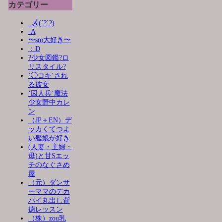
カテゴリー
_〆(´?`?)
-A
〜sm大好き〜
：D
?少女図鑑?ロ
リスタイル?
’◯コキ’され
る彼女
’囚人兵’魔法
少女野中カレ
ン
（JP＋EN）デ
ッカくてつよ
い艦娘が好き
(人妻・主婦・
母)と甘Sエッ
チのなぐさめ
屋
（元）ダンサ
ーママのデカ
パイ丸出し背
徳レッスン
（株）zou乳