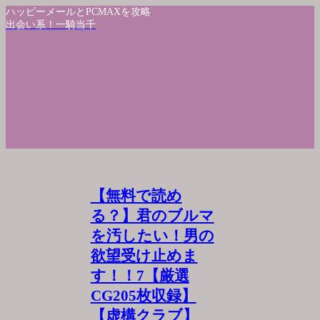
ハッピーメールとPCMAXを攻略
出会い系！一騎当千
【無料で読め
る？】君のブルマ
を汚したい！男の
欲望受け止めま
す！！7【厳選
CG205枚収録】
【虚構クラブ】