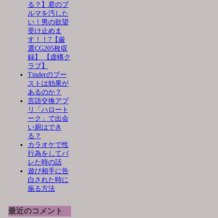
る？】君のブ
ルマを汚した
い！男の欲望
受け止めま
す！！7【厳
選CG205枚収
録】 【虚構ク
ラブ】
Tinderのブー
ストは効果が
あるのか？
言語交換アプ
リ「ハロート
ーク」で出会
い厨はでき
る？
カラオケで性
行為をしてバ
レた時の話
遊び相手に告
白された時に
振る方法
最近のコメント