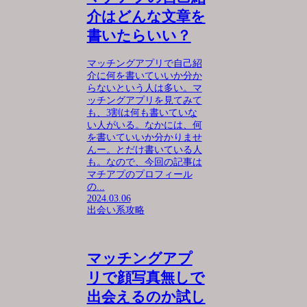
介はどんな文章を
書いたらいい？
マッチングアプリで自己紹
介に何を書いていいか分か
らないという人は多い。マ
ッチングアプリを見てみて
も、3割は何も書いていな
い人がいる。なかには、何
を書いていいか分かりませ
んー。とだけ書いている人
も。なので、今回の記事は
マチアプのプロフィール
の...
2024.03.06
出会い系攻略
マッチングアプ
リで顔写真無しで
出会えるのか試し