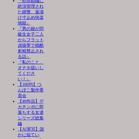
『犯罪組織に
絶頂管理され
た婦警、薬漬
け寸止め快楽
地獄』
『男の娘が同
級生女子二人
からフラット
貞操帯で残酷
射精禁止され
る話』
『私のこと、
オナホ扱いし
てくださ
い！』
【100均】つ
んぽこ製作委
員会
【40作品】デ
カチンポに即
落ちする女達
シリーズ総集
編
【AI実写】誰
かに似てい