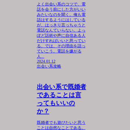
よく出会い系のコツで、電
話を会う前にした方がいい
みたいなのを聞く。俺も電
話はするようにはしている
が、はっきり言っちゃうと
電話なんていらない。よっ
ぽど話術や声に自信ある人
だけすればいいと思ってい
る。では、その理由を語っ
ていこう。電話を嫌がる
人...
2024.01.12
出会い系攻略
出会い系で既婚者
であることは言
ってもいいの
か？
既婚者でも遊びたいと思う
ことは自然なことである。