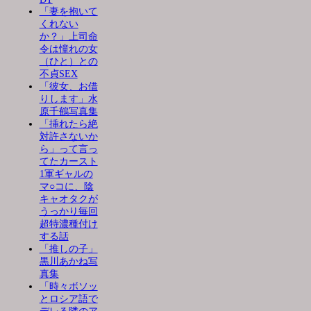
「妻を抱いて
くれない
か？」上司命
令は憧れの女
（ひと）との
不貞SEX
「彼女、お借
りします」水
原千鶴写真集
「挿れたら絶
対許さないか
ら」って言っ
てたカースト
1軍ギャルの
マ○コに、陰
キャオタクが
うっかり毎回
超特濃種付け
する話
「推しの子」
黒川あかね写
真集
「時々ボソッ
とロシア語で