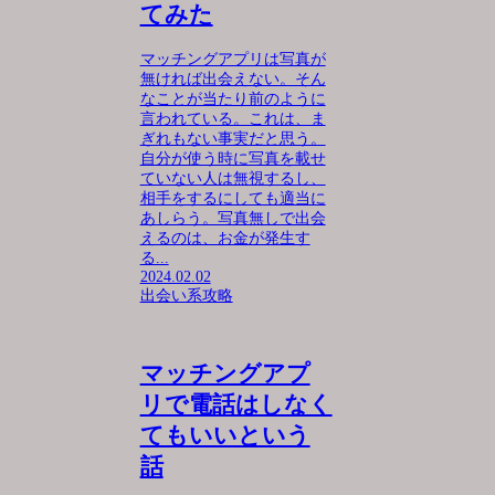
てみた
マッチングアプリは写真が
無ければ出会えない。そん
なことが当たり前のように
言われている。これは、ま
ぎれもない事実だと思う。
自分が使う時に写真を載せ
ていない人は無視するし、
相手をするにしても適当に
あしらう。写真無しで出会
えるのは、お金が発生す
る...
2024.02.02
出会い系攻略
マッチングアプ
リで電話はしなく
てもいいという
話