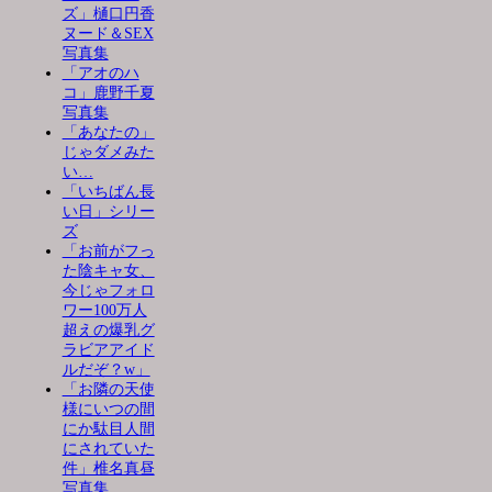
ズ」樋口円香
ヌード＆SEX
写真集
「アオのハ
コ」鹿野千夏
写真集
「あなたの」
じゃダメみた
い…
「いちばん長
い日」シリー
ズ
「お前がフっ
た陰キャ女、
今じゃフォロ
ワー100万人
超えの爆乳グ
ラビアアイド
ルだぞ？w」
「お隣の天使
様にいつの間
にか駄目人間
にされていた
件」椎名真昼
写真集