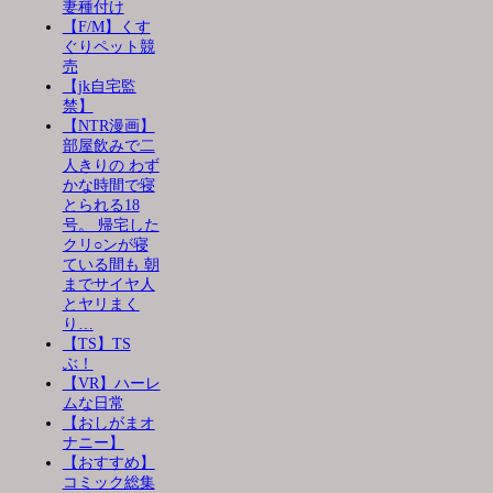
妻種付け
【F/M】くす
ぐりペット競
売
【jk自宅監
禁】
【NTR漫画】
部屋飲みで二
人きりの わず
かな時間で寝
とられる18
号。 帰宅した
クリ○ンが寝
ている間も 朝
までサイヤ人
とヤリまく
り…
【TS】TS
ぶ！
【VR】ハーレ
ムな日常
【おしがまオ
ナニー】
【おすすめ】
コミック総集