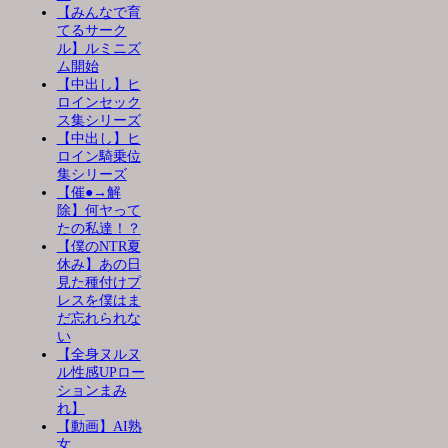
【みんなで育
てるサーク
ル】ルミニズ
ム開始
【中出し】ヒ
ロインセック
ス集シリーズ
【中出し】ヒ
ロイン騎乗位
集シリーズ
【催●→解
除】何ヤって
たの私達！？
【僕のNTR夏
休み】あの日
見た種付けプ
レスを僕はま
だ忘れられな
い
【全身ヌルヌ
ル性感UPロー
ションまみ
れ】
【動画】AI熟
女