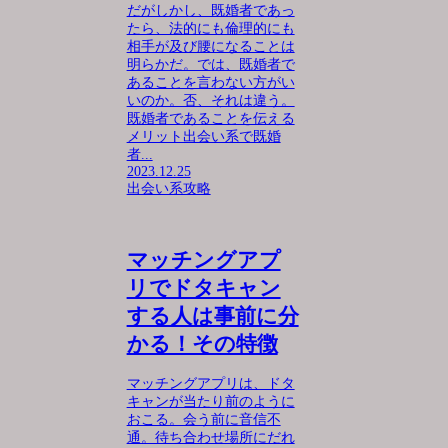
だがしかし、既婚者であっ
たら、法的にも倫理的にも
相手が及び腰になることは
明らかだ。では、既婚者で
あることを言わない方がい
いのか。否、それは違う。
既婚者であることを伝える
メリット出会い系で既婚
者...
2023.12.25
出会い系攻略
マッチングアプ
リでドタキャン
する人は事前に分
かる！その特徴
マッチングアプリは、ドタ
キャンが当たり前のように
おこる。会う前に音信不
通。待ち合わせ場所にだれ