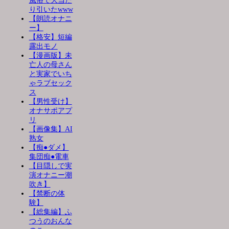
風俗で大当た
り引いたwww
【朗読オナニ
ー】
【格安】短編
露出モノ
【漫画版】未
亡人の母さん
と実家でいち
ゃラブセック
ス
【男性受け】
オナサポアプ
リ
【画像集】AI
熟女
【痴●ダメ】
集団痴●電車
【目隠しで実
演オナニー潮
吹き】
【禁断の体
験】
【総集編】ふ
つうのおんな