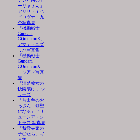
デレる隣のア
ーリャさん」
アリサ・ミハ
イロヴナ・九
条写真集
「機動戦士
Gundam
GQuuuuuuX」
アマテ・ユズ
リハ写真集
「機動戦士
Gundam
GQuuuuuuX」
ニャアン写真
集
「清楚彼女の
快楽漬け 」シ
リーズ
「片田舎のお
っさん、剣聖
になる」アリ
ューシア・シ
トラス 写真集
「紫雲寺家の
子〇たち」写
真集