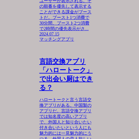
ユーザーが表示される。そ
の順番を優先して表示する
ことができる課金がブース
トだ。ブースト1つ消費で
30分間、ブースト2つ消費
で2時間の優先表示がさ...
2024.07.15
マッチングアプリ
言語交換アプリ
「ハロートーク」
で出会い厨はでき
る？
ハロートークと言う言語交
換アプリがある。中国製の
アプリだ。言語交換アプリ
では知名度の高いアプリ
で、外国人と知り合いたい
付き合いたいという人にも
魅力的には一見魅力的にう
つる。外国人の恋人欲しい