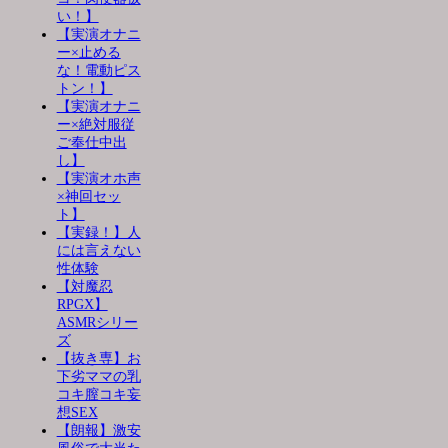
い！】
【実演オナニ
ー×止める
な！電動ピス
トン！】
【実演オナニ
ー×絶対服従
ご奉仕中出
し】
【実演オホ声
×神回セッ
ト】
【実録！】人
には言えない
性体験
【対魔忍
RPGX】
ASMRシリー
ズ
【抜き専】お
下劣ママの乳
コキ膣コキ妄
想SEX
【朗報】激安