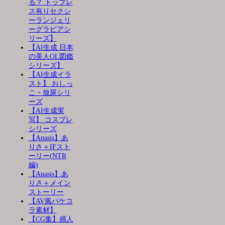
る？ トップレ
ス有りセクシ
ーランジェリ
ーグラビアシ
リーズ】
【AI生成 日本
の美人OL図鑑
シリーズ】
【AI生成イラ
スト】 おしっ
こ・放尿シリ
ーズ
【AI生成実
写】 コスプレ
シリーズ
【Anasis】あ
りさ＋IFスト
ーリー(NTR
編)
【Anasis】あ
りさ＋メイン
ストーリー
【AV風パケコ
ラ素材】
【CG集】感人