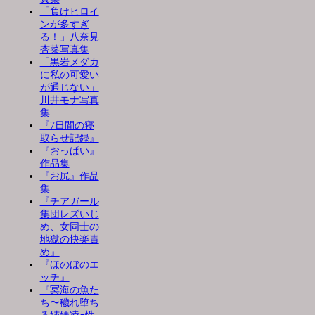
「負けヒロイ
ンが多すぎ
る！」八奈見
杏菜写真集
「黒岩メダカ
に私の可愛い
が通じない」
川井モナ写真
集
『7日間の寝
取らせ記録』
『おっぱい』
作品集
『お尻』作品
集
『チアガール
集団レズいじ
め、女同士の
地獄の快楽責
め』
『ほのぼのエ
ッチ』
『冥海の魚た
ち〜穢れ堕ち