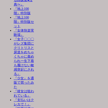
る姉妹凌●性
典〜』
『地上100
階』特別版
『地上100
階』特別版セ
ット
『女体快楽実
験場』
『女子〇〇〇
がレズ集団に
クリトリスと
尿道をめちゃ
くちゃに責め
られ一生下着
も履けない敏
感突起にされ
る』
『少女』を通
販で買ったみ
た
『彼女は狙わ
れている』
『支払いはク
レカで！』