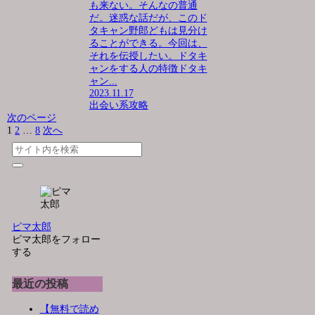
も来ない。そんなの普通
だ。迷惑な話だが、このド
タキャン野郎どもは見分け
ることができる。今回は、
それを伝授したい。ドタキ
ャンをする人の特徴ドタキ
ャン...
2023.11.17
出会い系攻略
次のページ
1
2
…
8
次へ
ピマ太郎
ピマ太郎をフォロー
する
最近の投稿
【無料で読め