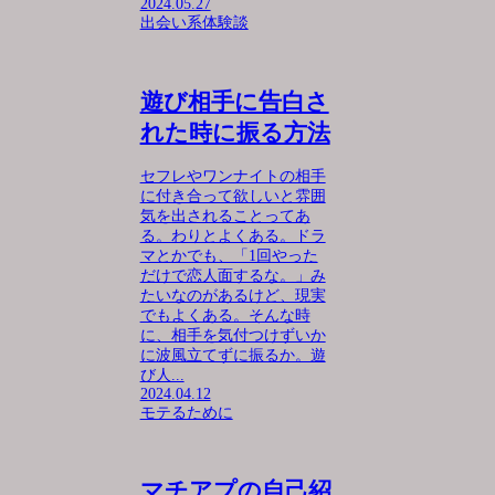
2024.05.27
出会い系体験談
遊び相手に告白さ
れた時に振る方法
セフレやワンナイトの相手
に付き合って欲しいと雰囲
気を出されることってあ
る。わりとよくある。ドラ
マとかでも、「1回やった
だけで恋人面するな。」み
たいなのがあるけど、現実
でもよくある。そんな時
に、相手を気付つけずいか
に波風立てずに振るか。遊
び人...
2024.04.12
モテるために
マチアプの自己紹