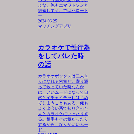
よな。俺もエマワトソンと
結婚してえ。ではハロート
ー...
2024.06.25
マッチングアプリ
カラオケで性行為
をしてバレた時
の話
カラオケボックスは二人き
りになれる密室だ。寄り添
って歌っていた時なんか
は、いいムードになって自
然とイチャイチャしはじめ
てしまうこともある。俺も
よく出会い系で知り合った
人とカラオケにいったりす
る。相手もその気だったり
するから、なんかいいムー
ド...