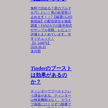
無料で読める？君のブルマ
を汚したい！男の欲望受け
止めます！！7【厳選CG205
枚収録】の配信状況を徹底
調査！FANZAでの販売形式
やサンプル視聴、レビュー
評価もまとめています。今
すぐチェック！
【d_544876】
2026.06.01
未分類
Tinderのブースト
は効果があるの
か？
ティンダーでブーストとい
う課金がある。ティンダー
は検索機能はなく、スワイ
プ画面にひとりずつ順番で