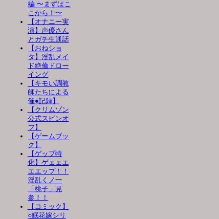
編 〜まずはこ
こから！〜
【オナニー実
演】声優さん
とガチ生通話
【おねショ
タ】淫乱メイ
ド絶倫ドロー
イング
【キモい調教
師たちによる
催●記録】
【クリムゾン
公式スピンオ
フ】
【ゲームブッ
ク】
【ゲップ特
化】ゲェェエ
エエップ！！
淫乱くノ一
「桃子」見
参！！
【コミック】
○眠花嫁シリ