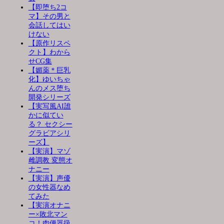
【即堕ち2コ
マ】その男と
会話してはい
けない
【原作リスペ
クト】わから
せCG集
【媚薬＊巨乳
化】ゆいちゃ
んのメス堕ち
開発シリーズ
【実写風AI誰
かに似てい
る？ セクシー
グラビアシリ
ーズ】
【実演】マゾ
雌調教 変態オ
ナニー
【実演】声優
の女性器なめ
てみた
【実演オナニ
ー×敗北マン
コ！肉便器扱