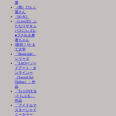
業
（萌）ぴんく
屋さん
［K=K］
［Live2D］ふ
たなりサキュ
バスにレズレ
●プされる勇
者ちゃん
[新作！]たま
て大学
「BegieAde」
シリーズ
「SAOーソー
ドアート・オ
ンラインー
（Sword Art
Online）」作
品
「To LOVEる
-とらぶる-」
作品
「アイドルマ
スターシャイ
ニーカラー