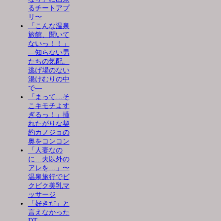
るチートアプ
リ〜
「こんな温泉
旅館、聞いて
ないっ！！」
―知らない男
たちの気配、
逃げ場のない
湯けむりの中
で―
「まって…そ
こキモチよす
ぎるっ！」挿
れたがりな契
約カノジョの
奥をコンコン
「人妻なの
に…夫以外の
アレを…」〜
温泉旅行でビ
クビク美乳マ
ッサージ
「好きだ」と
言えなかった
DT