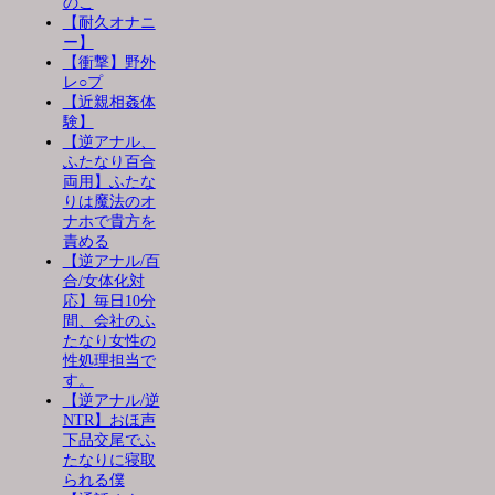
のこ
【耐久オナニ
ー】
【衝撃】野外
レ○プ
【近親相姦体
験】
【逆アナル、
ふたなり百合
両用】ふたな
りは魔法のオ
ナホで貴方を
責める
【逆アナル/百
合/女体化対
応】毎日10分
間、会社のふ
たなり女性の
性処理担当で
す。
【逆アナル/逆
NTR】おほ声
下品交尾でふ
たなりに寝取
られる僕