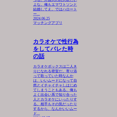
よな。俺もエマワトソンと
結婚してえ。ではハロート
ー...
2024.06.25
マッチングアプリ
カラオケで性行為
をしてバレた時
の話
カラオケボックスは二人き
りになれる密室だ。寄り添
って歌っていた時なんか
は、いいムードになって自
然とイチャイチャしはじめ
てしまうこともある。俺も
よく出会い系で知り合った
人とカラオケにいったりす
る。相手もその気だったり
するから、なんかいいムー
ド...