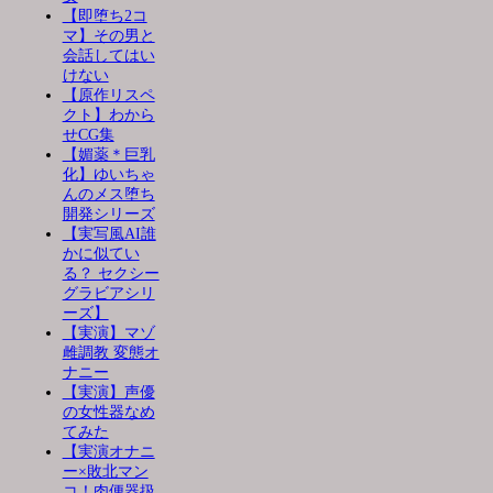
【即堕ち2コ
マ】その男と
会話してはい
けない
【原作リスペ
クト】わから
せCG集
【媚薬＊巨乳
化】ゆいちゃ
んのメス堕ち
開発シリーズ
【実写風AI誰
かに似てい
る？ セクシー
グラビアシリ
ーズ】
【実演】マゾ
雌調教 変態オ
ナニー
【実演】声優
の女性器なめ
てみた
【実演オナニ
ー×敗北マン
コ！肉便器扱