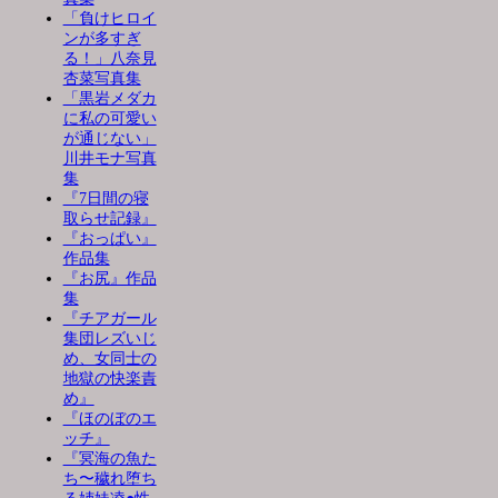
「負けヒロイ
ンが多すぎ
る！」八奈見
杏菜写真集
「黒岩メダカ
に私の可愛い
が通じない」
川井モナ写真
集
『7日間の寝
取らせ記録』
『おっぱい』
作品集
『お尻』作品
集
『チアガール
集団レズいじ
め、女同士の
地獄の快楽責
め』
『ほのぼのエ
ッチ』
『冥海の魚た
ち〜穢れ堕ち