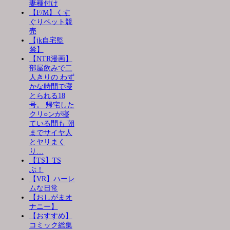
妻種付け
【F/M】くす
ぐりペット競
売
【jk自宅監
禁】
【NTR漫画】
部屋飲みで二
人きりの わず
かな時間で寝
とられる18
号。 帰宅した
クリ○ンが寝
ている間も 朝
までサイヤ人
とヤリまく
り…
【TS】TS
ぶ！
【VR】ハーレ
ムな日常
【おしがまオ
ナニー】
【おすすめ】
コミック総集