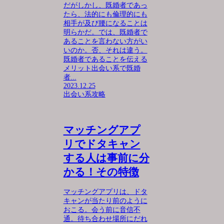
だがしかし、既婚者であっ
たら、法的にも倫理的にも
相手が及び腰になることは
明らかだ。では、既婚者で
あることを言わない方がい
いのか。否、それは違う。
既婚者であることを伝える
メリット出会い系で既婚
者...
2023.12.25
出会い系攻略
マッチングアプ
リでドタキャン
する人は事前に分
かる！その特徴
マッチングアプリは、ドタ
キャンが当たり前のように
おこる。会う前に音信不
通。待ち合わせ場所にだれ