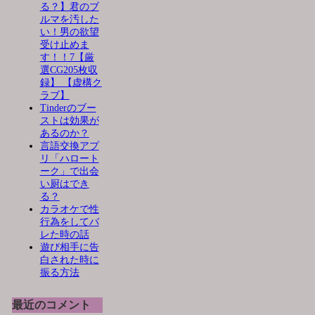
る？】君のブ
ルマを汚した
い！男の欲望
受け止めま
す！！7【厳
選CG205枚収
録】 【虚構ク
ラブ】
Tinderのブー
ストは効果が
あるのか？
言語交換アプ
リ「ハロート
ーク」で出会
い厨はでき
る？
カラオケで性
行為をしてバ
レた時の話
遊び相手に告
白された時に
振る方法
最近のコメント