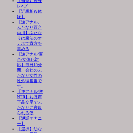
【衝撃】野外
レ○プ
【近親相姦体
験】
【逆アナル、
ふたなり百合
両用】ふたな
りは魔法のオ
ナホで貴方を
責める
【逆アナル/百
合/女体化対
応】毎日10分
間、会社のふ
たなり女性の
性処理担当で
す。
【逆アナル/逆
NTR】おほ声
下品交尾でふ
たなりに寝取
られる僕
【通話オナニ
ー】
【選択】幼な