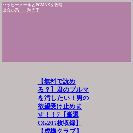
ハッピーメールとPCMAXを攻略
出会い系！一騎当千
【無料で読め
る？】君のブルマ
を汚したい！男の
欲望受け止めま
す！！7【厳選
CG205枚収録】
【虚構クラブ】