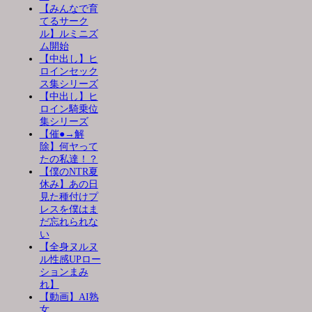
【みんなで育
てるサーク
ル】ルミニズ
ム開始
【中出し】ヒ
ロインセック
ス集シリーズ
【中出し】ヒ
ロイン騎乗位
集シリーズ
【催●→解
除】何ヤって
たの私達！？
【僕のNTR夏
休み】あの日
見た種付けプ
レスを僕はま
だ忘れられな
い
【全身ヌルヌ
ル性感UPロー
ションまみ
れ】
【動画】AI熟
女