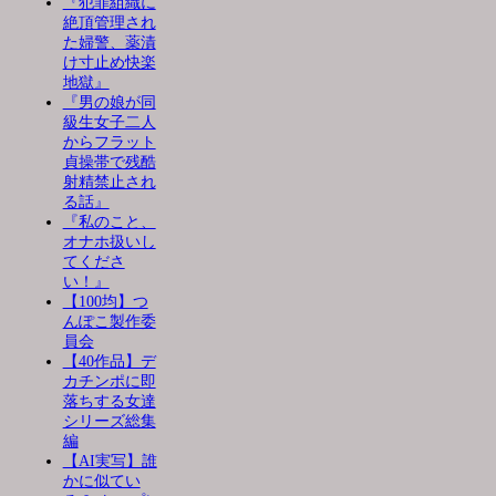
『犯罪組織に
絶頂管理され
た婦警、薬漬
け寸止め快楽
地獄』
『男の娘が同
級生女子二人
からフラット
貞操帯で残酷
射精禁止され
る話』
『私のこと、
オナホ扱いし
てくださ
い！』
【100均】つ
んぽこ製作委
員会
【40作品】デ
カチンポに即
落ちする女達
シリーズ総集
編
【AI実写】誰
かに似てい