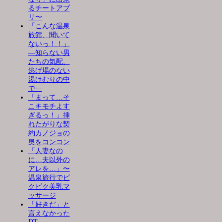
るチートアプ
リ〜
「こんな温泉
旅館、聞いて
ないっ！！」
―知らない男
たちの気配、
逃げ場のない
湯けむりの中
で―
「まって…そ
こキモチよす
ぎるっ！」挿
れたがりな契
約カノジョの
奥をコンコン
「人妻なの
に…夫以外の
アレを…」〜
温泉旅行でビ
クビク美乳マ
ッサージ
「好きだ」と
言えなかった
DT