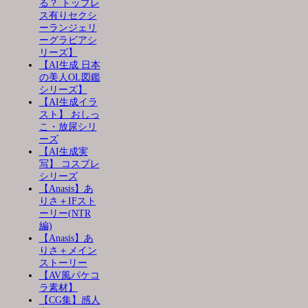
る？ トップレ
ス有りセクシ
ーランジェリ
ーグラビアシ
リーズ】
【AI生成 日本
の美人OL図鑑
シリーズ】
【AI生成イラ
スト】 おしっ
こ・放尿シリ
ーズ
【AI生成実
写】 コスプレ
シリーズ
【Anasis】あ
りさ＋IFスト
ーリー(NTR
編)
【Anasis】あ
りさ＋メイン
ストーリー
【AV風パケコ
ラ素材】
【CG集】感人