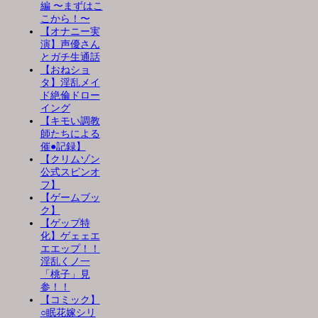
編 〜まずはこ
こから！〜
【オナニー実
演】声優さん
とガチ生通話
【おねショ
タ】淫乱メイ
ド絶倫ドロー
イング
【キモい調教
師たちによる
催●記録】
【クリムゾン
公式スピンオ
フ】
【ゲームブッ
ク】
【ゲップ特
化】ゲェェエ
エエップ！！
淫乱くノ一
「桃子」見
参！！
【コミック】
○眠花嫁シリ