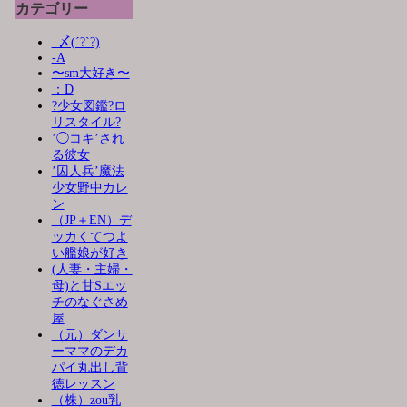
カテゴリー
_〆(´?`?)
-A
〜sm大好き〜
：D
?少女図鑑?ロ
リスタイル?
’◯コキ’され
る彼女
’囚人兵’魔法
少女野中カレ
ン
（JP＋EN）デ
ッカくてつよ
い艦娘が好き
(人妻・主婦・
母)と甘Sエッ
チのなぐさめ
屋
（元）ダンサ
ーママのデカ
パイ丸出し背
徳レッスン
（株）zou乳