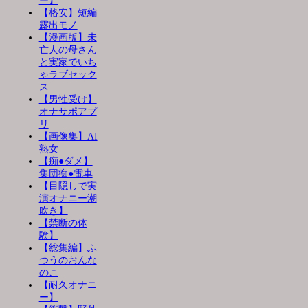
ー】
【格安】短編
露出モノ
【漫画版】未
亡人の母さん
と実家でいち
ゃラブセック
ス
【男性受け】
オナサポアプ
リ
【画像集】AI
熟女
【痴●ダメ】
集団痴●電車
【目隠しで実
演オナニー潮
吹き】
【禁断の体
験】
【総集編】ふ
つうのおんな
のこ
【耐久オナニ
ー】