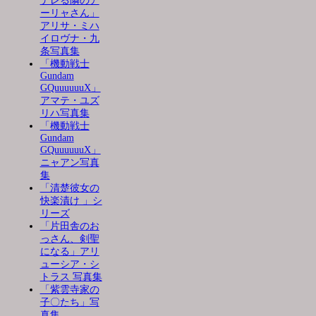
デレる隣のア
ーリャさん」
アリサ・ミハ
イロヴナ・九
条写真集
「機動戦士
Gundam
GQuuuuuuX」
アマテ・ユズ
リハ写真集
「機動戦士
Gundam
GQuuuuuuX」
ニャアン写真
集
「清楚彼女の
快楽漬け 」シ
リーズ
「片田舎のお
っさん、剣聖
になる」アリ
ューシア・シ
トラス 写真集
「紫雲寺家の
子〇たち」写
真集