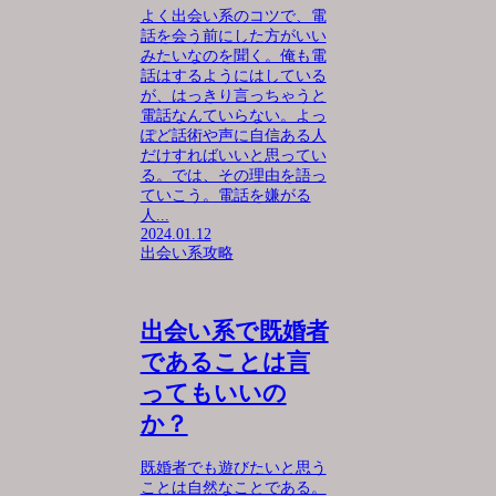
よく出会い系のコツで、電
話を会う前にした方がいい
みたいなのを聞く。俺も電
話はするようにはしている
が、はっきり言っちゃうと
電話なんていらない。よっ
ぽど話術や声に自信ある人
だけすればいいと思ってい
る。では、その理由を語っ
ていこう。電話を嫌がる
人...
2024.01.12
出会い系攻略
出会い系で既婚者
であることは言
ってもいいの
か？
既婚者でも遊びたいと思う
ことは自然なことである。