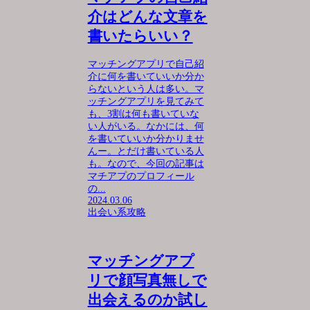
介はどんな文章を
書いたらいい？
マッチングアプリで自己紹
介に何を書いていいか分か
らないという人は多い。マ
ッチングアプリを見てみて
も、3割は何も書いていな
い人がいる。なかには、何
を書いていいか分かりませ
んー。とだけ書いている人
も。なので、今回の記事は
マチアプのプロフィール
の...
2024.03.06
出会い系攻略
マッチングアプ
リで顔写真無しで
出会えるのか試し