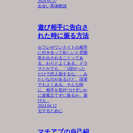
2024.05.27
出会い系体験談
遊び相手に告白さ
れた時に振る方法
セフレやワンナイトの相手
に付き合って欲しいと雰囲
気を出されることってあ
る。わりとよくある。ドラ
マとかでも、「1回やった
だけで恋人面するな。」み
たいなのがあるけど、現実
でもよくある。そんな時
に、相手を気付つけずいか
に波風立てずに振るか。遊
び人...
2024.04.12
モテるために
マチアプの自己紹