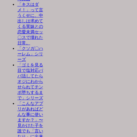
「キスはダ
メ！」って言
うくせに、中
出しは求めて
くる実妹との
恋愛未満セッ
〇スで壊れた
日常。
「クソガ〇ハ
ーレム」シリ
ーズ
「ゴミを見る
目で塩対応パ
パ活してたら
オジにわから
せられてチン
ポ堕ちするま
で」シリーズ
「こんなアプ
リがあればど
んな事に使い
ますか？」〜
見かけた子を
誰でも「言い
なり」に出来