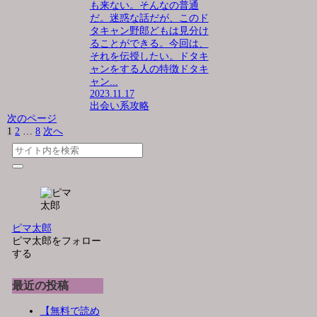
も来ない。そんなの普通
だ。迷惑な話だが、このド
タキャン野郎どもは見分け
ることができる。今回は、
それを伝授したい。ドタキ
ャンをする人の特徴ドタキ
ャン...
2023.11.17
出会い系攻略
次のページ
1
2
…
8
次へ
ピマ太郎
ピマ太郎をフォロー
する
最近の投稿
【無料で読め