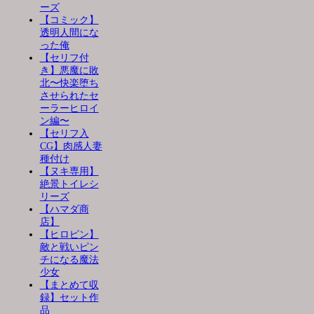
ーズ
【コミック】
透明人間にな
った俺
【セリフ付
き】悪魔に敗
北〜快楽堕ち
させられたセ
ーラーヒロイ
ン編〜
【セリフ入
CG】肉感人妻
種付け
【ヌキ専用】
絶景トイレシ
リーズ
【ハマダ商
店】
【ヒロピン】
敵と戦いピン
チになる魔法
少女
【まとめて収
録】セット作
品