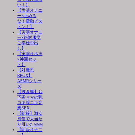
い！】
【実演オナニ
ー×止める
な！電動ピス
トン！】
【実演オナニ
ー×絶対服従
ご奉仕中出
し】
【実演オホ声
×神回セッ
ト】
【対魔忍
RPGX】
ASMRシリー
ズ
【抜き専】お
下劣ママの乳
コキ膣コキ妄
想SEX
【朗報】激安
風俗で大当た
り引いたwww
【朗読オナニ