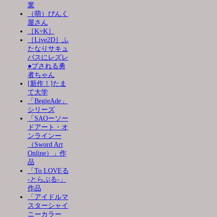
業
（萌）ぴんく
屋さん
［K=K］
［Live2D］ふ
たなりサキュ
バスにレズレ
●プされる勇
者ちゃん
[新作！]たま
て大学
「BegieAde」
シリーズ
「SAOーソー
ドアート・オ
ンラインー
（Sword Art
Online）」作
品
「To LOVEる
-とらぶる-」
作品
「アイドルマ
スターシャイ
ニーカラー