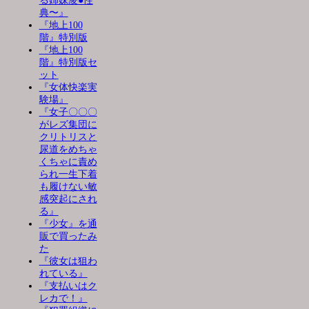
る姉妹凌●性
典〜』
『地上100
階』特別版
『地上100
階』特別版セ
ット
『女体快楽実
験場』
『女子〇〇〇
がレズ集団に
クリトリスと
尿道をめちゃ
くちゃに責め
られ一生下着
も履けない敏
感突起にされ
る』
『少女』を通
販で買ったみ
た
『彼女は狙わ
れている』
『支払いはク
レカで！』