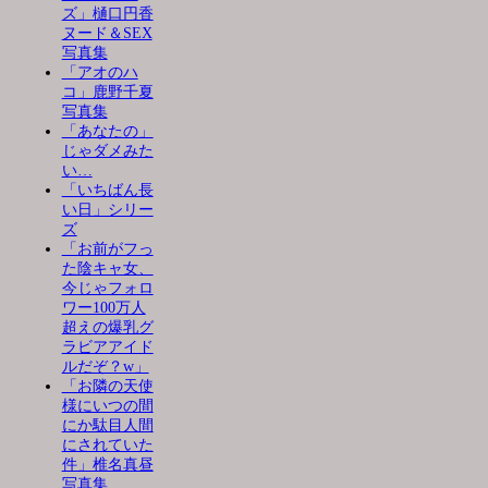
ズ」樋口円香
ヌード＆SEX
写真集
「アオのハ
コ」鹿野千夏
写真集
「あなたの」
じゃダメみた
い…
「いちばん長
い日」シリー
ズ
「お前がフっ
た陰キャ女、
今じゃフォロ
ワー100万人
超えの爆乳グ
ラビアアイド
ルだぞ？w」
「お隣の天使
様にいつの間
にか駄目人間
にされていた
件」椎名真昼
写真集