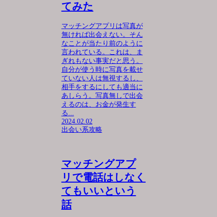
てみた
マッチングアプリは写真が
無ければ出会えない。そん
なことが当たり前のように
言われている。これは、ま
ぎれもない事実だと思う。
自分が使う時に写真を載せ
ていない人は無視するし、
相手をするにしても適当に
あしらう。写真無しで出会
えるのは、お金が発生す
る...
2024.02.02
出会い系攻略
マッチングアプ
リで電話はしなく
てもいいという
話