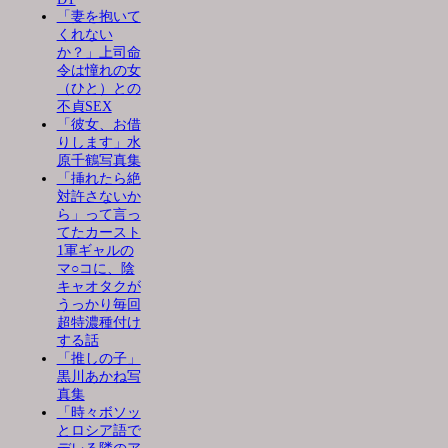
「妻を抱いて
くれない
か？」上司命
令は憧れの女
（ひと）との
不貞SEX
「彼女、お借
りします」水
原千鶴写真集
「挿れたら絶
対許さないか
ら」って言っ
てたカースト
1軍ギャルの
マ○コに、陰
キャオタクが
うっかり毎回
超特濃種付け
する話
「推しの子」
黒川あかね写
真集
「時々ボソッ
とロシア語で