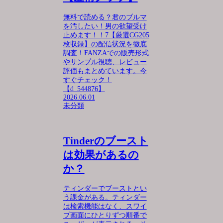
無料で読める？君のブルマ
を汚したい！男の欲望受け
止めます！！7【厳選CG205
枚収録】の配信状況を徹底
調査！FANZAでの販売形式
やサンプル視聴、レビュー
評価もまとめています。今
すぐチェック！
【d_544876】
2026.06.01
未分類
Tinderのブースト
は効果があるの
か？
ティンダーでブーストとい
う課金がある。ティンダー
は検索機能はなく、スワイ
プ画面にひとりずつ順番で