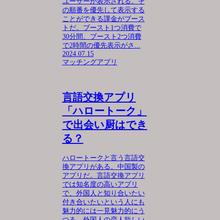
ユーザーが表示される。そ
の順番を優先して表示する
ことができる課金がブース
トだ。ブースト1つ消費で
30分間、ブースト2つ消費
で2時間の優先表示がさ...
2024.07.15
マッチングアプリ
言語交換アプリ
「ハロートーク」
で出会い厨はでき
る？
ハロートークと言う言語交
換アプリがある。中国製の
アプリだ。言語交換アプリ
では知名度の高いアプリ
で、外国人と知り合いたい
付き合いたいという人にも
魅力的には一見魅力的にう
つる。外国人の恋人欲しい