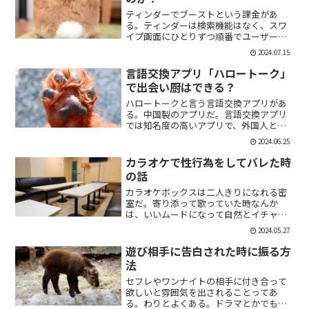
ティンダーでブーストという課金があ
る。ティンダーは検索機能はなく、スワ
イプ画面にひとりずつ順番でユーザーが
表示される。その順番を優先して表示す
2024.07.15
ることができる課金がブーストだ。ブー
スト1つ消費で30分間、ブースト2つ消費
言語交換アプリ「ハロートーク」
で2時間の優先表示がさ...
で出会い厨はできる？
ハロートークと言う言語交換アプリがあ
る。中国製のアプリだ。言語交換アプリ
では知名度の高いアプリで、外国人と知
り合いたい付き合いたいという人にも魅
2024.06.25
力的には一見魅力的にうつる。外国人の
恋人欲しいよな。俺もエマワトソンと結
カラオケで性行為をしてバレた時
婚してえ。ではハロートー...
の話
カラオケボックスは二人きりになれる密
室だ。寄り添って歌っていた時なんか
は、いいムードになって自然とイチャイ
チャしはじめてしまうこともある。俺も
2024.05.27
よく出会い系で知り合った人とカラオケ
にいったりする。相手もその気だったり
遊び相手に告白された時に振る方
するから、なんかいいムード...
法
セフレやワンナイトの相手に付き合って
欲しいと雰囲気を出されることってあ
る。わりとよくある。ドラマとかでも、