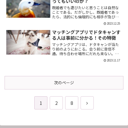
ってもいいのか？
既婚者でも遊びたいと思うことは自然な
ことである。だがしかし、既婚者であっ
たら、法的にも倫理的にも相手が及び腰
になることは明らかだ。では、既婚者で
2023.12.25
あることを言わない方がいいのか。否、
それは違う。既婚者であることを伝える
マッチングアプリでドタキャンす
メリット出会い系で既婚者...
る人は事前に分かる！その特徴
マッチングアプリは、ドタキャンが当た
り前のようにおこる。会う前に音信不
通。待ち合わせ場所にだれも来ない。そ
んなの普通だ。迷惑な話だが、このドタ
2023.11.17
キャン野郎どもは見分けることができ
る。今回は、それを伝授したい。ドタキ
ャンをする人の特徴ドタキャン...
次のページ
次
1
2
8
へ