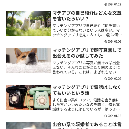
「1回やっただけで恋人面するな。」みた
2024.04.12
いなのがあるけど、現実でもよくある。
そんな時に、相手を気付つけずいかに波
マチアプの自己紹介はどんな文章
風立てずに振るか。遊び人...
を書いたらいい？
マッチングアプリで自己紹介に何を書い
ていいか分からないという人は多い。マ
ッチングアプリを見てみても、3割は何も
書いていない人がいる。なかには、何を
2024.03.06
書いていいか分かりませんー。とだけ書
いている人も。なので、今回の記事はマ
マッチングアプリで顔写真無しで
チアプのプロフィールの...
出会えるのか試してみた
マッチングアプリは写真が無ければ出会
えない。そんなことが当たり前のように
言われている。これは、まぎれもない事
実だと思う。自分が使う時に写真を載せ
2024.02.02
ていない人は無視するし、相手をするに
しても適当にあしらう。写真無しで出会
マッチングアプリで電話はしなく
えるのは、お金が発生する...
てもいいという話
よく出会い系のコツで、電話を会う前に
した方がいいみたいなのを聞く。俺も電
話はするようにはしているが、はっきり
言っちゃうと電話なんていらない。よっ
2024.01.12
ぽど話術や声に自信ある人だけすればい
いと思っている。では、その理由を語っ
出会い系で既婚者であることは言
ていこう。電話を嫌がる人...