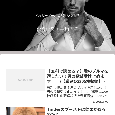
ハッピーメールとPCMAXを攻略
出会い系！一騎当千
【無料で読める？】君のブルマを
汚したい！男の欲望受け止めま
す！！7【厳選CG205枚収録】
【虚構クラブ】
無料で読める？君のブルマを汚したい！
男の欲望受け止めます！！7【厳選CG205
枚収録】の配信状況を徹底調査！FANZA
での販売形式やサンプル視聴、レビュー
2026.06.01
評価もまとめています。今すぐチェッ
ク！【d_544876】
Tinderのブーストは効果がある
のか？