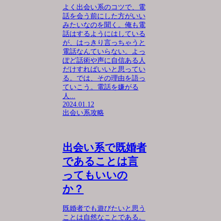
よく出会い系のコツで、電
話を会う前にした方がいい
みたいなのを聞く。俺も電
話はするようにはしている
が、はっきり言っちゃうと
電話なんていらない。よっ
ぽど話術や声に自信ある人
だけすればいいと思ってい
る。では、その理由を語っ
ていこう。電話を嫌がる
人...
2024.01.12
出会い系攻略
出会い系で既婚者
であることは言
ってもいいの
か？
既婚者でも遊びたいと思う
ことは自然なことである。