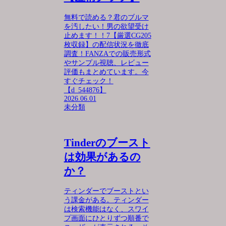
無料で読める？君のブルマ
を汚したい！男の欲望受け
止めます！！7【厳選CG205
枚収録】の配信状況を徹底
調査！FANZAでの販売形式
やサンプル視聴、レビュー
評価もまとめています。今
すぐチェック！
【d_544876】
2026.06.01
未分類
Tinderのブースト
は効果があるの
か？
ティンダーでブーストとい
う課金がある。ティンダー
は検索機能はなく、スワイ
プ画面にひとりずつ順番で