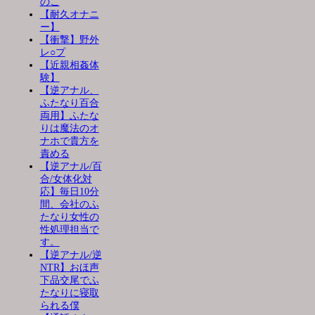
のこ
【耐久オナニ
ー】
【衝撃】野外
レ○プ
【近親相姦体
験】
【逆アナル、
ふたなり百合
両用】ふたな
りは魔法のオ
ナホで貴方を
責める
【逆アナル/百
合/女体化対
応】毎日10分
間、会社のふ
たなり女性の
性処理担当で
す。
【逆アナル/逆
NTR】おほ声
下品交尾でふ
たなりに寝取
られる僕