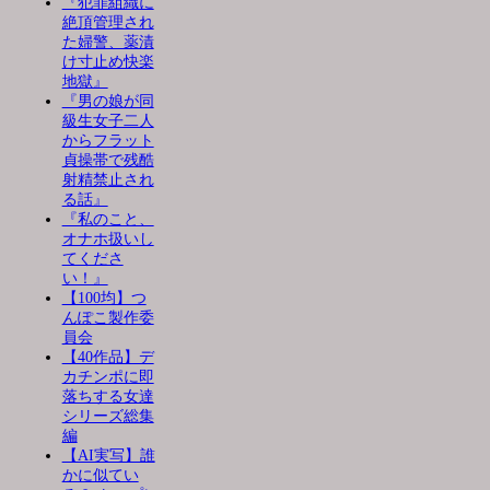
『犯罪組織に
絶頂管理され
た婦警、薬漬
け寸止め快楽
地獄』
『男の娘が同
級生女子二人
からフラット
貞操帯で残酷
射精禁止され
る話』
『私のこと、
オナホ扱いし
てくださ
い！』
【100均】つ
んぽこ製作委
員会
【40作品】デ
カチンポに即
落ちする女達
シリーズ総集
編
【AI実写】誰
かに似てい