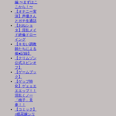
編 〜まずはこ
こから！〜
【オナニー実
演】声優さん
とガチ生通話
【おねショ
タ】淫乱メイ
ド絶倫ドロー
イング
【キモい調教
師たちによる
催●記録】
【クリムゾン
公式スピンオ
フ】
【ゲームブッ
ク】
【ゲップ特
化】ゲェェエ
エエップ！！
淫乱くノ一
「桃子」見
参！！
【コミック】
○眠花嫁シリ