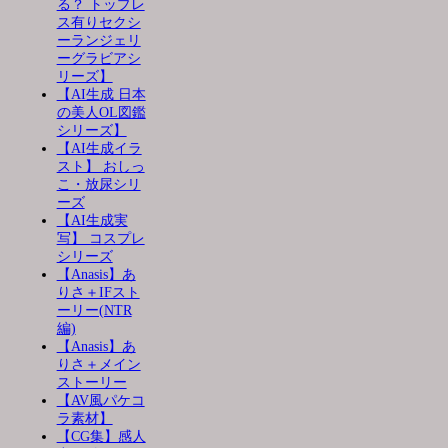
る？ トップレ
ス有りセクシ
ーランジェリ
ーグラビアシ
リーズ】
【AI生成 日本
の美人OL図鑑
シリーズ】
【AI生成イラ
スト】 おしっ
こ・放尿シリ
ーズ
【AI生成実
写】 コスプレ
シリーズ
【Anasis】あ
りさ＋IFスト
ーリー(NTR
編)
【Anasis】あ
りさ＋メイン
ストーリー
【AV風パケコ
ラ素材】
【CG集】感人