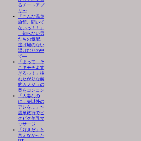
るチートアプ
リ〜
「こんな温泉
旅館、聞いて
ないっ！！」
―知らない男
たちの気配、
逃げ場のない
湯けむりの中
で―
「まって…そ
こキモチよす
ぎるっ！」挿
れたがりな契
約カノジョの
奥をコンコン
「人妻なの
に…夫以外の
アレを…」〜
温泉旅行でビ
クビク美乳マ
ッサージ
「好きだ」と
言えなかった
DT