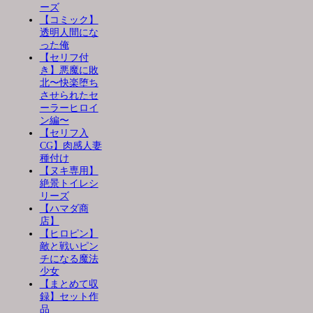
ーズ
【コミック】
透明人間にな
った俺
【セリフ付
き】悪魔に敗
北〜快楽堕ち
させられたセ
ーラーヒロイ
ン編〜
【セリフ入
CG】肉感人妻
種付け
【ヌキ専用】
絶景トイレシ
リーズ
【ハマダ商
店】
【ヒロピン】
敵と戦いピン
チになる魔法
少女
【まとめて収
録】セット作
品