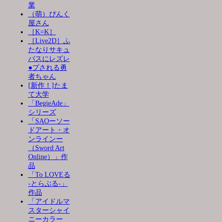
業
（萌）ぴんく
屋さん
［K=K］
［Live2D］ふ
たなりサキュ
バスにレズレ
●プされる勇
者ちゃん
[新作！]たま
て大学
「BegieAde」
シリーズ
「SAOーソー
ドアート・オ
ンラインー
（Sword Art
Online）」作
品
「To LOVEる
-とらぶる-」
作品
「アイドルマ
スターシャイ
ニーカラー