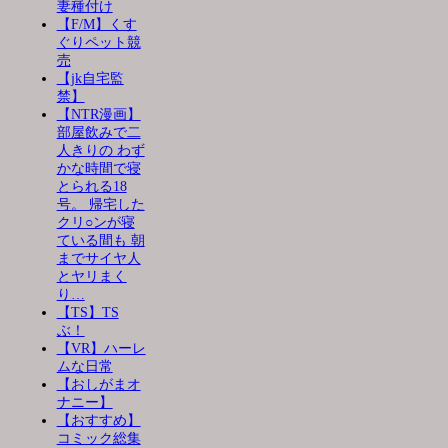
妻種付け
【F/M】くす
ぐりペット競
売
【jk自宅監
禁】
【NTR漫画】
部屋飲みで二
人きりの わず
かな時間で寝
とられる18
号。 帰宅した
クリ○ンが寝
ている間も 朝
までサイヤ人
とヤリまく
り…
【TS】TS
ぶ！
【VR】ハーレ
ムな日常
【おしがまオ
ナニー】
【おすすめ】
コミック総集