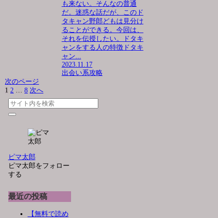
も来ない。そんなの普通
だ。迷惑な話だが、このド
タキャン野郎どもは見分け
ることができる。今回は、
それを伝授したい。ドタキ
ャンをする人の特徴ドタキ
ャン...
2023.11.17
出会い系攻略
次のページ
1
2
…
8
次へ
ピマ太郎
ピマ太郎をフォロー
する
最近の投稿
【無料で読め