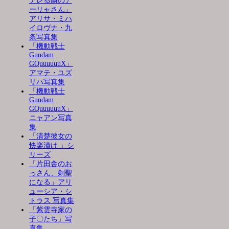
デレる隣のア
ーリャさん」
アリサ・ミハ
イロヴナ・九
条写真集
「機動戦士
Gundam
GQuuuuuuX」
アマテ・ユズ
リハ写真集
「機動戦士
Gundam
GQuuuuuuX」
ニャアン写真
集
「清楚彼女の
快楽漬け 」シ
リーズ
「片田舎のお
っさん、剣聖
になる」アリ
ューシア・シ
トラス 写真集
「紫雲寺家の
子〇たち」写
真集