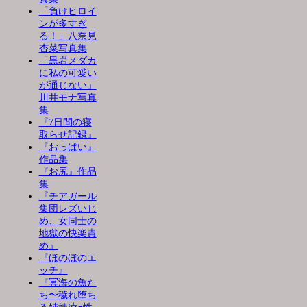
「負けヒロイ
ンが多すぎ
る！」八奈見
杏菜写真集
「黒岩メダカ
に私の可愛い
が通じない」
川井モナ写真
集
『7日間の寝
取らせ記録』
『おっぱい』
作品集
『お尻』作品
集
『チアガール
集団レズいじ
め、女同士の
地獄の快楽責
め』
『ほのぼのエ
ッチ』
『冥海の魚た
ち〜穢れ堕ち