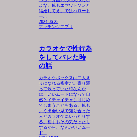
よな。俺もエマワトソンと
結婚してえ。ではハロート
ー...
2024.06.25
マッチングアプリ
カラオケで性行為
をしてバレた時
の話
カラオケボックスは二人き
りになれる密室だ。寄り添
って歌っていた時なんか
は、いいムードになって自
然とイチャイチャしはじめ
てしまうこともある。俺も
よく出会い系で知り合った
人とカラオケにいったりす
る。相手もその気だったり
するから、なんかいいムー
ド...