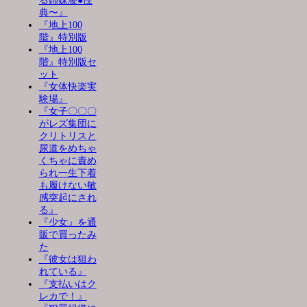
る姉妹凌●性
典〜』
『地上100
階』特別版
『地上100
階』特別版セ
ット
『女体快楽実
験場』
『女子〇〇〇
がレズ集団に
クリトリスと
尿道をめちゃ
くちゃに責め
られ一生下着
も履けない敏
感突起にされ
る』
『少女』を通
販で買ったみ
た
『彼女は狙わ
れている』
『支払いはク
レカで！』