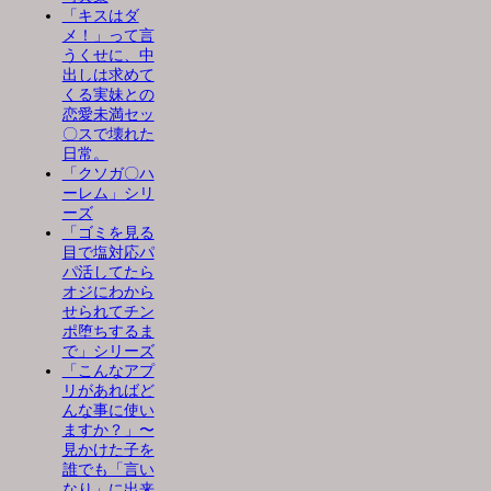
「キスはダ
メ！」って言
うくせに、中
出しは求めて
くる実妹との
恋愛未満セッ
〇スで壊れた
日常。
「クソガ〇ハ
ーレム」シリ
ーズ
「ゴミを見る
目で塩対応パ
パ活してたら
オジにわから
せられてチン
ポ堕ちするま
で」シリーズ
「こんなアプ
リがあればど
んな事に使い
ますか？」〜
見かけた子を
誰でも「言い
なり」に出来