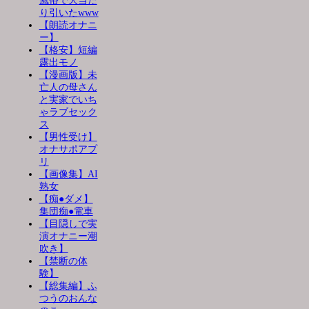
風俗で大当た
り引いたwww
【朗読オナニ
ー】
【格安】短編
露出モノ
【漫画版】未
亡人の母さん
と実家でいち
ゃラブセック
ス
【男性受け】
オナサポアプ
リ
【画像集】AI
熟女
【痴●ダメ】
集団痴●電車
【目隠しで実
演オナニー潮
吹き】
【禁断の体
験】
【総集編】ふ
つうのおんな