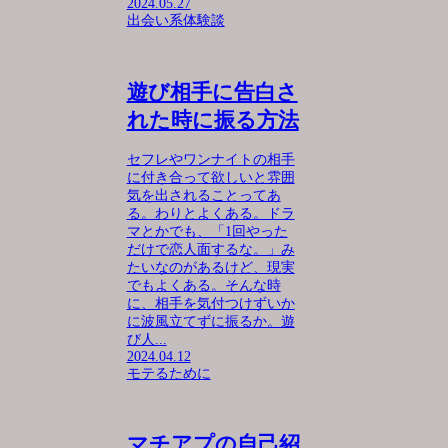
2024.05.27
出会い系体験談
遊び相手に告白さ
れた時に振る方法
セフレやワンナイトの相手
に付き合って欲しいと雰囲
気を出されることってあ
る。わりとよくある。ドラ
マとかでも、「1回やった
だけで恋人面するな。」み
たいなのがあるけど、現実
でもよくある。そんな時
に、相手を気付つけずいか
に波風立てずに振るか。遊
び人...
2024.04.12
モテるために
マチアプの自己紹