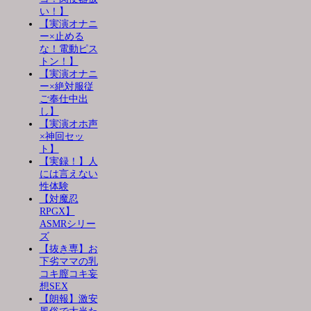
い！】
【実演オナニ
ー×止める
な！電動ピス
トン！】
【実演オナニ
ー×絶対服従
ご奉仕中出
し】
【実演オホ声
×神回セッ
ト】
【実録！】人
には言えない
性体験
【対魔忍
RPGX】
ASMRシリー
ズ
【抜き専】お
下劣ママの乳
コキ膣コキ妄
想SEX
【朗報】激安