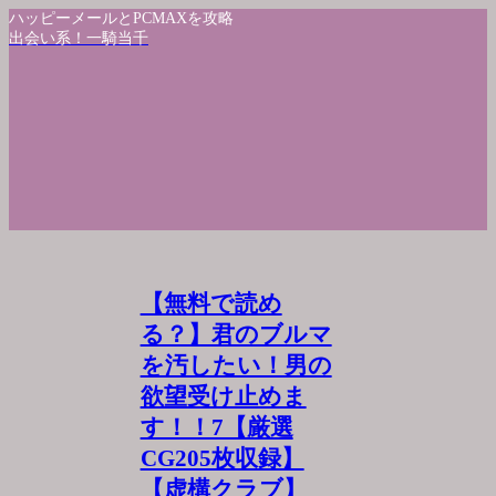
ハッピーメールとPCMAXを攻略
出会い系！一騎当千
【無料で読め
る？】君のブルマ
を汚したい！男の
欲望受け止めま
す！！7【厳選
CG205枚収録】
【虚構クラブ】