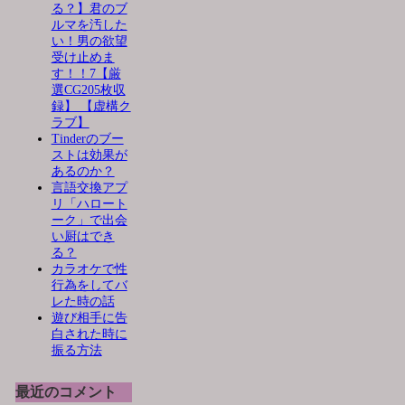
る？】君のブ
ルマを汚した
い！男の欲望
受け止めま
す！！7【厳
選CG205枚収
録】 【虚構ク
ラブ】
Tinderのブー
ストは効果が
あるのか？
言語交換アプ
リ「ハロート
ーク」で出会
い厨はでき
る？
カラオケで性
行為をしてバ
レた時の話
遊び相手に告
白された時に
振る方法
最近のコメント