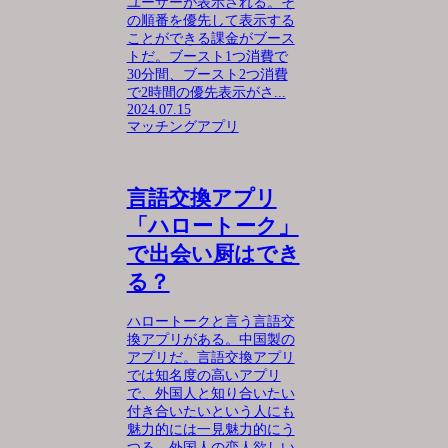
ユーザーが表示される。そ
の順番を優先して表示する
ことができる課金がブース
トだ。ブースト1つ消費で
30分間、ブースト2つ消費
で2時間の優先表示がさ...
2024.07.15
マッチングアプリ
言語交換アプリ
「ハロートーク」
で出会い厨はでき
る？
ハロートークと言う言語交
換アプリがある。中国製の
アプリだ。言語交換アプリ
では知名度の高いアプリ
で、外国人と知り合いたい
付き合いたいという人にも
魅力的には一見魅力的にう
つる。外国人の恋人欲しい