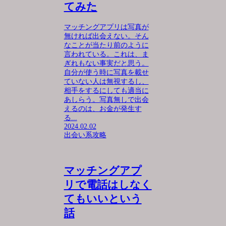
てみた
マッチングアプリは写真が
無ければ出会えない。そん
なことが当たり前のように
言われている。これは、ま
ぎれもない事実だと思う。
自分が使う時に写真を載せ
ていない人は無視するし、
相手をするにしても適当に
あしらう。写真無しで出会
えるのは、お金が発生す
る...
2024.02.02
出会い系攻略
マッチングアプ
リで電話はしなく
てもいいという
話