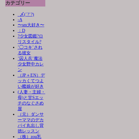
カテゴリー
_〆(´?`?)
-A
〜sm大好き〜
：D
?少女図鑑?ロ
リスタイル?
’◯コキ’され
る彼女
’囚人兵’魔法
少女野中カレ
ン
（JP＋EN）デ
ッカくてつよ
い艦娘が好き
(人妻・主婦・
母)と甘Sエッ
チのなぐさめ
屋
（元）ダンサ
ーママのデカ
パイ丸出し背
徳レッスン
（株）zou乳