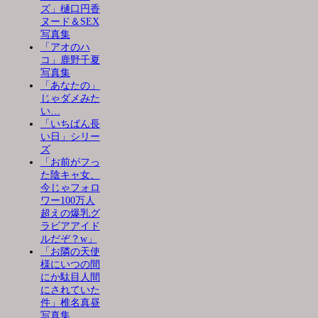
ズ」樋口円香
ヌード＆SEX
写真集
「アオのハ
コ」鹿野千夏
写真集
「あなたの」
じゃダメみた
い…
「いちばん長
い日」シリー
ズ
「お前がフっ
た陰キャ女、
今じゃフォロ
ワー100万人
超えの爆乳グ
ラビアアイド
ルだぞ？w」
「お隣の天使
様にいつの間
にか駄目人間
にされていた
件」椎名真昼
写真集