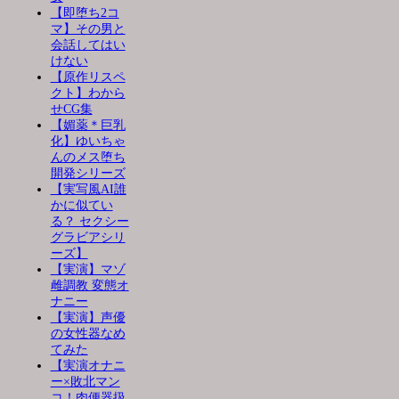
【即堕ち2コ
マ】その男と
会話してはい
けない
【原作リスペ
クト】わから
せCG集
【媚薬＊巨乳
化】ゆいちゃ
んのメス堕ち
開発シリーズ
【実写風AI誰
かに似てい
る？ セクシー
グラビアシリ
ーズ】
【実演】マゾ
雌調教 変態オ
ナニー
【実演】声優
の女性器なめ
てみた
【実演オナニ
ー×敗北マン
コ！肉便器扱