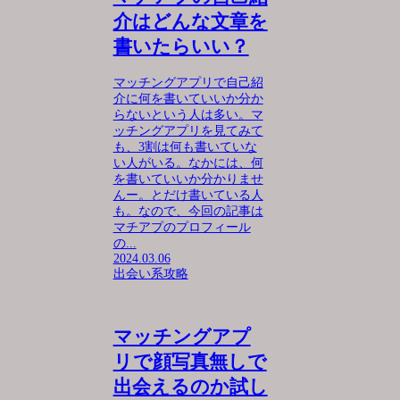
介はどんな文章を
書いたらいい？
マッチングアプリで自己紹
介に何を書いていいか分か
らないという人は多い。マ
ッチングアプリを見てみて
も、3割は何も書いていな
い人がいる。なかには、何
を書いていいか分かりませ
んー。とだけ書いている人
も。なので、今回の記事は
マチアプのプロフィール
の...
2024.03.06
出会い系攻略
マッチングアプ
リで顔写真無しで
出会えるのか試し