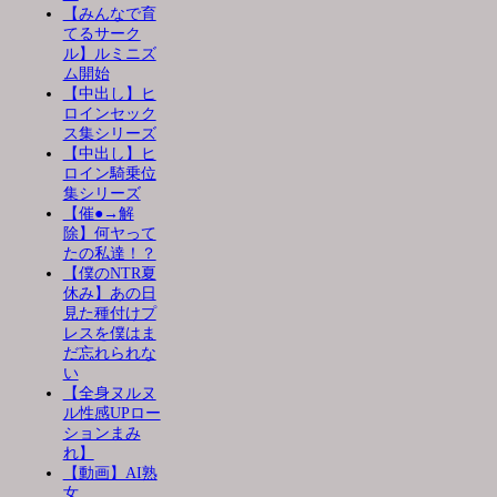
【みんなで育
てるサーク
ル】ルミニズ
ム開始
【中出し】ヒ
ロインセック
ス集シリーズ
【中出し】ヒ
ロイン騎乗位
集シリーズ
【催●→解
除】何ヤって
たの私達！？
【僕のNTR夏
休み】あの日
見た種付けプ
レスを僕はま
だ忘れられな
い
【全身ヌルヌ
ル性感UPロー
ションまみ
れ】
【動画】AI熟
女