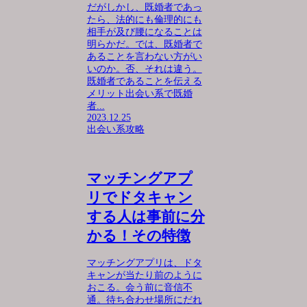
だがしかし、既婚者であっ
たら、法的にも倫理的にも
相手が及び腰になることは
明らかだ。では、既婚者で
あることを言わない方がい
いのか。否、それは違う。
既婚者であることを伝える
メリット出会い系で既婚
者...
2023.12.25
出会い系攻略
マッチングアプ
リでドタキャン
する人は事前に分
かる！その特徴
マッチングアプリは、ドタ
キャンが当たり前のように
おこる。会う前に音信不
通。待ち合わせ場所にだれ