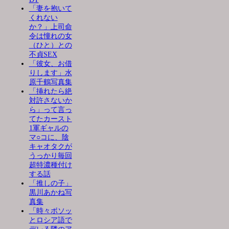
「妻を抱いて
くれない
か？」上司命
令は憧れの女
（ひと）との
不貞SEX
「彼女、お借
りします」水
原千鶴写真集
「挿れたら絶
対許さないか
ら」って言っ
てたカースト
1軍ギャルの
マ○コに、陰
キャオタクが
うっかり毎回
超特濃種付け
する話
「推しの子」
黒川あかね写
真集
「時々ボソッ
とロシア語で