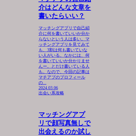
介はどんな文章を
書いたらいい？
マッチングアプリで自己紹
介に何を書いていいか分か
らないという人は多い。マ
ッチングアプリを見てみて
も、3割は何も書いていな
い人がいる。なかには、何
を書いていいか分かりませ
んー。とだけ書いている人
も。なので、今回の記事は
マチアプのプロフィール
の...
2024.03.06
出会い系攻略
マッチングアプ
リで顔写真無しで
出会えるのか試し