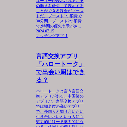
ユーザーが表示される。そ
の順番を優先して表示する
ことができる課金がブース
トだ。ブースト1つ消費で
30分間、ブースト2つ消費
で2時間の優先表示がさ...
2024.07.15
マッチングアプリ
言語交換アプリ
「ハロートーク」
で出会い厨はでき
る？
ハロートークと言う言語交
換アプリがある。中国製の
アプリだ。言語交換アプリ
では知名度の高いアプリ
で、外国人と知り合いたい
付き合いたいという人にも
魅力的には一見魅力的にう
つる。外国人の恋人欲しい