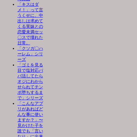
「キスはダ
メ！」って言
うくせに、中
出しは求めて
くる実妹との
恋愛未満セッ
〇スで壊れた
日常。
「クソガ〇ハ
ーレム」シリ
ーズ
「ゴミを見る
目で塩対応パ
パ活してたら
オジにわから
せられてチン
ポ堕ちするま
で」シリーズ
「こんなアプ
リがあればど
んな事に使い
ますか？」〜
見かけた子を
誰でも「言い
なり」に出来