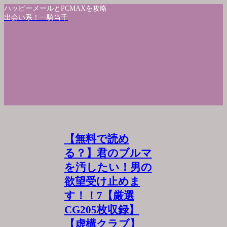
ハッピーメールとPCMAXを攻略
出会い系！一騎当千
【無料で読め
る？】君のブルマ
を汚したい！男の
欲望受け止めま
す！！7【厳選
CG205枚収録】
【虚構クラブ】