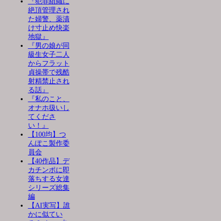
『犯罪組織に
絶頂管理され
た婦警、薬漬
け寸止め快楽
地獄』
『男の娘が同
級生女子二人
からフラット
貞操帯で残酷
射精禁止され
る話』
『私のこと、
オナホ扱いし
てくださ
い！』
【100均】つ
んぽこ製作委
員会
【40作品】デ
カチンポに即
落ちする女達
シリーズ総集
編
【AI実写】誰
かに似てい