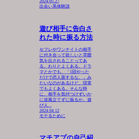
2024.05.27
出会い系体験談
遊び相手に告白さ
れた時に振る方法
セフレやワンナイトの相手
に付き合って欲しいと雰囲
気を出されることってあ
る。わりとよくある。ドラ
マとかでも、「1回やった
だけで恋人面するな。」み
たいなのがあるけど、現実
でもよくある。そんな時
に、相手を気付つけずいか
に波風立てずに振るか。遊
び人...
2024.04.12
モテるために
マチアプの自己紹