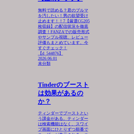
無料で読める？君のブルマ
を汚したい！男の欲望受け
止めます！！7【厳選CG205
枚収録】の配信状況を徹底
調査！FANZAでの販売形式
やサンプル視聴、レビュー
評価もまとめています。今
すぐチェック！
【d_544876】
2026.06.01
未分類
Tinderのブースト
は効果があるの
か？
ティンダーでブーストとい
う課金がある。ティンダー
は検索機能はなく、スワイ
プ画面にひとりずつ順番で