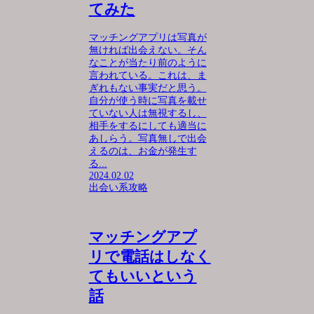
てみた
マッチングアプリは写真が
無ければ出会えない。そん
なことが当たり前のように
言われている。これは、ま
ぎれもない事実だと思う。
自分が使う時に写真を載せ
ていない人は無視するし、
相手をするにしても適当に
あしらう。写真無しで出会
えるのは、お金が発生す
る...
2024.02.02
出会い系攻略
マッチングアプ
リで電話はしなく
てもいいという
話