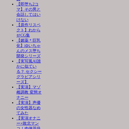
【即堕ち2コ
マ】その男と
会話してはい
けない
【原作リスペ
クト】わから
せCG集
【媚薬＊巨乳
化】ゆいちゃ
んのメス堕ち
開発シリーズ
【実写風AI誰
かに似てい
る？ セクシー
グラビアシリ
ーズ】
【実演】マゾ
雌調教 変態オ
ナニー
【実演】声優
の女性器なめ
てみた
【実演オナニ
ー×敗北マン
コ！肉便器扱