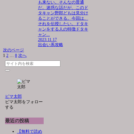
も来ない。そんなの普通
だ。迷惑な話だが、このド
タキャン野郎どもは見分け
ることができる。今回は、
それを伝授したい。ドタキ
ャンをする人の特徴ドタキ
ャン...
2023.11.17
出会い系攻略
次のページ
1
2
…
8
次へ
ピマ太郎
ピマ太郎をフォロー
する
最近の投稿
【無料で読め