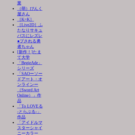
業
（萌）ぴんく
屋さん
［K=K］
［Live2D］ふ
たなりサキュ
バスにレズレ
●プされる勇
者ちゃん
[新作！]たま
て大学
「BegieAde」
シリーズ
「SAOーソー
ドアート・オ
ンラインー
（Sword Art
Online）」作
品
「To LOVEる
-とらぶる-」
作品
「アイドルマ
スターシャイ
ニーカラー