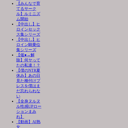
【みんなで育
てるサーク
ル】ルミニズ
ム開始
【中出し】ヒ
ロインセック
ス集シリーズ
【中出し】ヒ
ロイン騎乗位
集シリーズ
【催●→解
除】何ヤって
たの私達！？
【僕のNTR夏
休み】あの日
見た種付けプ
レスを僕はま
だ忘れられな
い
【全身ヌルヌ
ル性感UPロー
ションまみ
れ】
【動画】AI熟
女