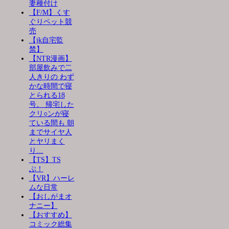
妻種付け
【F/M】くす
ぐりペット競
売
【jk自宅監
禁】
【NTR漫画】
部屋飲みで二
人きりの わず
かな時間で寝
とられる18
号。 帰宅した
クリ○ンが寝
ている間も 朝
までサイヤ人
とヤリまく
り…
【TS】TS
ぶ！
【VR】ハーレ
ムな日常
【おしがまオ
ナニー】
【おすすめ】
コミック総集