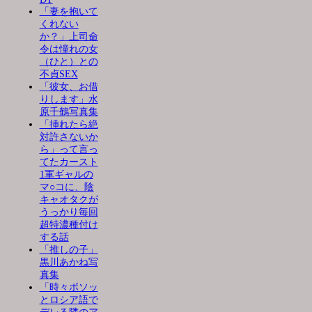
「妻を抱いて
くれない
か？」上司命
令は憧れの女
（ひと）との
不貞SEX
「彼女、お借
りします」水
原千鶴写真集
「挿れたら絶
対許さないか
ら」って言っ
てたカースト
1軍ギャルの
マ○コに、陰
キャオタクが
うっかり毎回
超特濃種付け
する話
「推しの子」
黒川あかね写
真集
「時々ボソッ
とロシア語で