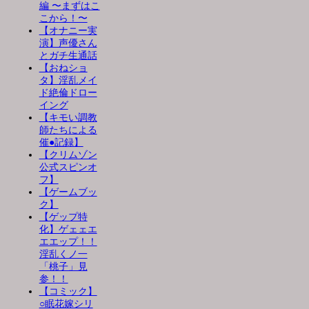
編 〜まずはこ
こから！〜
【オナニー実
演】声優さん
とガチ生通話
【おねショ
タ】淫乱メイ
ド絶倫ドロー
イング
【キモい調教
師たちによる
催●記録】
【クリムゾン
公式スピンオ
フ】
【ゲームブッ
ク】
【ゲップ特
化】ゲェェエ
エエップ！！
淫乱くノ一
「桃子」見
参！！
【コミック】
○眠花嫁シリ