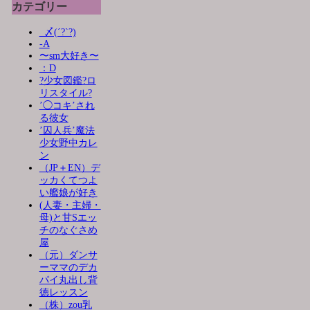
カテゴリー
_〆(´?`?)
-A
〜sm大好き〜
：D
?少女図鑑?ロ
リスタイル?
’◯コキ’され
る彼女
’囚人兵’魔法
少女野中カレ
ン
（JP＋EN）デ
ッカくてつよ
い艦娘が好き
(人妻・主婦・
母)と甘Sエッ
チのなぐさめ
屋
（元）ダンサ
ーママのデカ
パイ丸出し背
徳レッスン
（株）zou乳