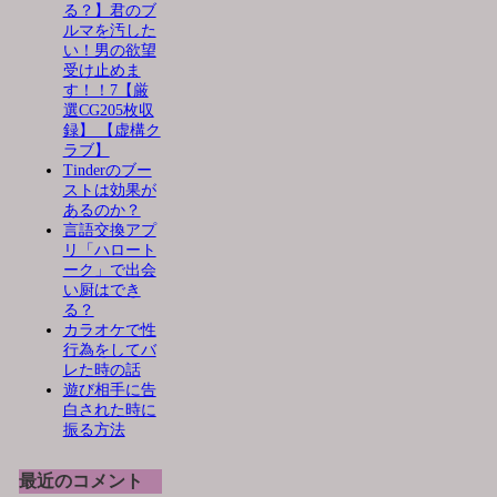
る？】君のブ
ルマを汚した
い！男の欲望
受け止めま
す！！7【厳
選CG205枚収
録】 【虚構ク
ラブ】
Tinderのブー
ストは効果が
あるのか？
言語交換アプ
リ「ハロート
ーク」で出会
い厨はでき
る？
カラオケで性
行為をしてバ
レた時の話
遊び相手に告
白された時に
振る方法
最近のコメント