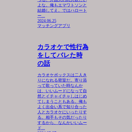
よな。俺もエマワトソンと
結婚してえ。ではハロート
ー...
2024.06.25
マッチングアプリ
カラオケで性行為
をしてバレた時
の話
カラオケボックスは二人き
りになれる密室だ。寄り添
って歌っていた時なんか
は、いいムードになって自
然とイチャイチャしはじめ
てしまうこともある。俺も
よく出会い系で知り合った
人とカラオケにいったりす
る。相手もその気だったり
するから、なんかいいムー
ド...