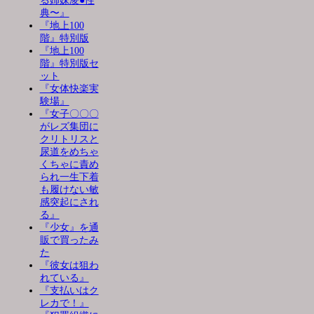
る姉妹凌●性
典〜』
『地上100
階』特別版
『地上100
階』特別版セ
ット
『女体快楽実
験場』
『女子〇〇〇
がレズ集団に
クリトリスと
尿道をめちゃ
くちゃに責め
られ一生下着
も履けない敏
感突起にされ
る』
『少女』を通
販で買ったみ
た
『彼女は狙わ
れている』
『支払いはク
レカで！』