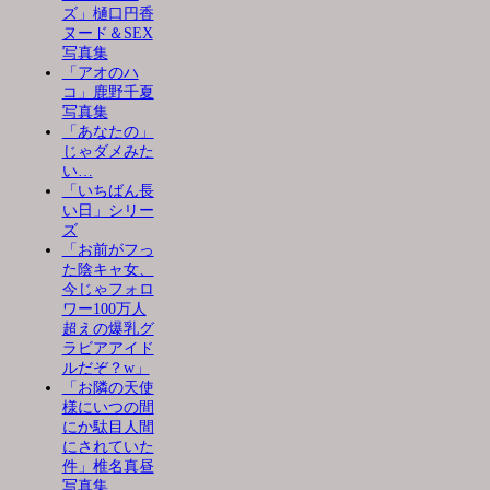
ズ」樋口円香
ヌード＆SEX
写真集
「アオのハ
コ」鹿野千夏
写真集
「あなたの」
じゃダメみた
い…
「いちばん長
い日」シリー
ズ
「お前がフっ
た陰キャ女、
今じゃフォロ
ワー100万人
超えの爆乳グ
ラビアアイド
ルだぞ？w」
「お隣の天使
様にいつの間
にか駄目人間
にされていた
件」椎名真昼
写真集