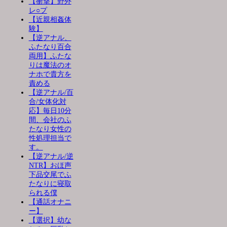
【衝撃】野外
レ○プ
【近親相姦体
験】
【逆アナル、
ふたなり百合
両用】ふたな
りは魔法のオ
ナホで貴方を
責める
【逆アナル/百
合/女体化対
応】毎日10分
間、会社のふ
たなり女性の
性処理担当で
す。
【逆アナル/逆
NTR】おほ声
下品交尾でふ
たなりに寝取
られる僕
【通話オナニ
ー】
【選択】幼な