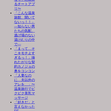
るチートアプ
リ〜
「こんな温泉
旅館、聞いて
ないっ！！」
―知らない男
たちの気配、
逃げ場のない
湯けむりの中
で―
「まって…そ
こキモチよす
ぎるっ！」挿
れたがりな契
約カノジョの
奥をコンコン
「人妻なの
に…夫以外の
アレを…」〜
温泉旅行でビ
クビク美乳マ
ッサージ
「好きだ」と
言えなかった
DT