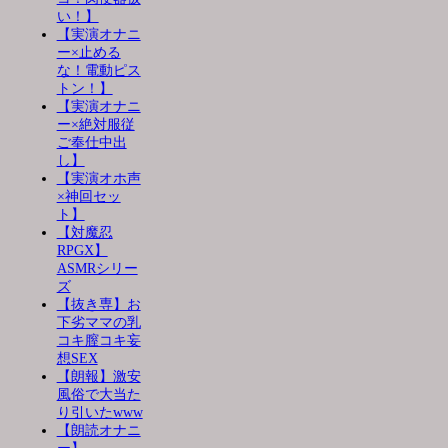
い！】
【実演オナニ
ー×止める
な！電動ピス
トン！】
【実演オナニ
ー×絶対服従
ご奉仕中出
し】
【実演オホ声
×神回セッ
ト】
【対魔忍
RPGX】
ASMRシリー
ズ
【抜き専】お
下劣ママの乳
コキ膣コキ妄
想SEX
【朗報】激安
風俗で大当た
り引いたwww
【朗読オナニ