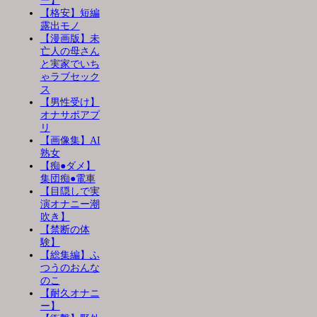
ー】
【格安】短編
露出モノ
【漫画版】未
亡人の母さん
と実家でいち
ゃラブセック
ス
【男性受け】
オナサポアプ
リ
【画像集】AI
熟女
【痴●ダメ】
集団痴●電車
【目隠しで実
演オナニー潮
吹き】
【禁断の体
験】
【総集編】ふ
つうのおんな
のこ
【耐久オナニ
ー】