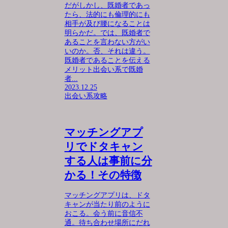
だがしかし、既婚者であっ
たら、法的にも倫理的にも
相手が及び腰になることは
明らかだ。では、既婚者で
あることを言わない方がい
いのか。否、それは違う。
既婚者であることを伝える
メリット出会い系で既婚
者...
2023.12.25
出会い系攻略
マッチングアプ
リでドタキャン
する人は事前に分
かる！その特徴
マッチングアプリは、ドタ
キャンが当たり前のように
おこる。会う前に音信不
通。待ち合わせ場所にだれ