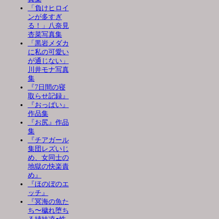
「負けヒロイ
ンが多すぎ
る！」八奈見
杏菜写真集
「黒岩メダカ
に私の可愛い
が通じない」
川井モナ写真
集
『7日間の寝
取らせ記録』
『おっぱい』
作品集
『お尻』作品
集
『チアガール
集団レズいじ
め、女同士の
地獄の快楽責
め』
『ほのぼのエ
ッチ』
『冥海の魚た
ち〜穢れ堕ち