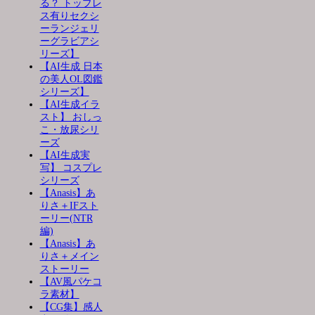
る？ トップレ
ス有りセクシ
ーランジェリ
ーグラビアシ
リーズ】
【AI生成 日本
の美人OL図鑑
シリーズ】
【AI生成イラ
スト】 おしっ
こ・放尿シリ
ーズ
【AI生成実
写】 コスプレ
シリーズ
【Anasis】あ
りさ＋IFスト
ーリー(NTR
編)
【Anasis】あ
りさ＋メイン
ストーリー
【AV風パケコ
ラ素材】
【CG集】感人