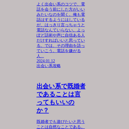
よく出会い系のコツで、電
話を会う前にした方がいい
みたいなのを聞く。俺も電
話はするようにはしている
が、はっきり言っちゃうと
電話なんていらない。よっ
ぽど話術や声に自信ある人
だけすればいいと思ってい
る。では、その理由を語っ
ていこう。電話を嫌がる
人...
2024.01.12
出会い系攻略
出会い系で既婚者
であることは言
ってもいいの
か？
既婚者でも遊びたいと思う
ことは自然なことである。