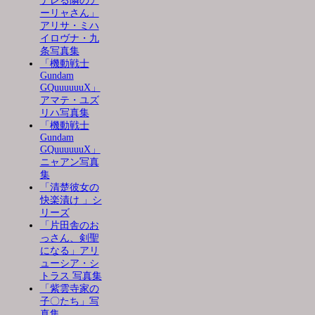
デレる隣のア
ーリャさん」
アリサ・ミハ
イロヴナ・九
条写真集
「機動戦士
Gundam
GQuuuuuuX」
アマテ・ユズ
リハ写真集
「機動戦士
Gundam
GQuuuuuuX」
ニャアン写真
集
「清楚彼女の
快楽漬け 」シ
リーズ
「片田舎のお
っさん、剣聖
になる」アリ
ューシア・シ
トラス 写真集
「紫雲寺家の
子〇たち」写
真集