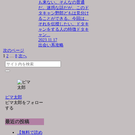
も来ない。そんなの普通
だ。迷惑な話だが、このド
タキャン野郎どもは見分け
ることができる。今回は、
それを伝授したい。ドタキ
ャンをする人の特徴ドタキ
ャン...
2023.11.17
出会い系攻略
次のページ
1
2
…
8
次へ
ピマ太郎
ピマ太郎をフォロー
する
最近の投稿
【無料で読め