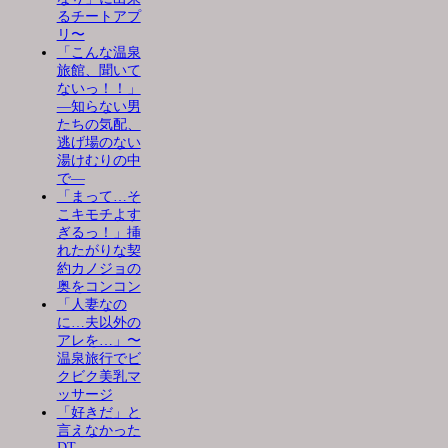
るチートアプ
リ〜
「こんな温泉
旅館、聞いて
ないっ！！」
―知らない男
たちの気配、
逃げ場のない
湯けむりの中
で―
「まって…そ
こキモチよす
ぎるっ！」挿
れたがりな契
約カノジョの
奥をコンコン
「人妻なの
に…夫以外の
アレを…」〜
温泉旅行でビ
クビク美乳マ
ッサージ
「好きだ」と
言えなかった
DT