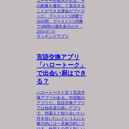
ユーザーが表示される。そ
の順番を優先して表示する
ことができる課金がブース
トだ。ブースト1つ消費で
30分間、ブースト2つ消費
で2時間の優先表示がさ...
2024.07.15
マッチングアプリ
言語交換アプリ
「ハロートーク」
で出会い厨はでき
る？
ハロートークと言う言語交
換アプリがある。中国製の
アプリだ。言語交換アプリ
では知名度の高いアプリ
で、外国人と知り合いたい
付き合いたいという人にも
魅力的には一見魅力的にう
つる。外国人の恋人欲しい