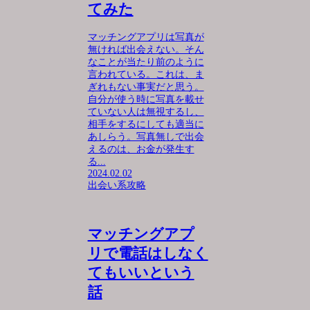
てみた
マッチングアプリは写真が
無ければ出会えない。そん
なことが当たり前のように
言われている。これは、ま
ぎれもない事実だと思う。
自分が使う時に写真を載せ
ていない人は無視するし、
相手をするにしても適当に
あしらう。写真無しで出会
えるのは、お金が発生す
る...
2024.02.02
出会い系攻略
マッチングアプ
リで電話はしなく
てもいいという
話