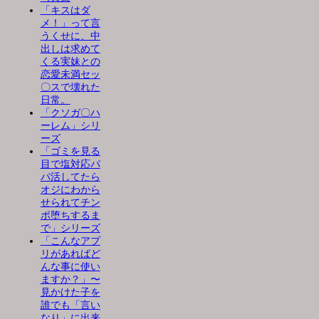
「キスはダ
メ！」って言
うくせに、中
出しは求めて
くる実妹との
恋愛未満セッ
〇スで壊れた
日常。
「クソガ〇ハ
ーレム」シリ
ーズ
「ゴミを見る
目で塩対応パ
パ活してたら
オジにわから
せられてチン
ポ堕ちするま
で」シリーズ
「こんなアプ
リがあればど
んな事に使い
ますか？」〜
見かけた子を
誰でも「言い
なり」に出来