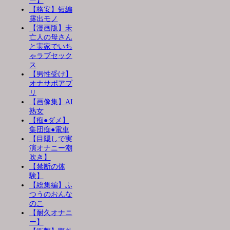
ー】
【格安】短編
露出モノ
【漫画版】未
亡人の母さん
と実家でいち
ゃラブセック
ス
【男性受け】
オナサポアプ
リ
【画像集】AI
熟女
【痴●ダメ】
集団痴●電車
【目隠しで実
演オナニー潮
吹き】
【禁断の体
験】
【総集編】ふ
つうのおんな
のこ
【耐久オナニ
ー】