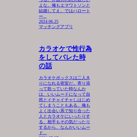
よな。俺もエマワトソンと
結婚してえ。ではハロート
ー...
2024.06.25
マッチングアプリ
カラオケで性行為
をしてバレた時
の話
カラオケボックスは二人き
りになれる密室だ。寄り添
って歌っていた時なんか
は、いいムードになって自
然とイチャイチャしはじめ
てしまうこともある。俺も
よく出会い系で知り合った
人とカラオケにいったりす
る。相手もその気だったり
するから、なんかいいムー
ド...