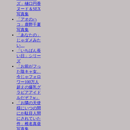
ズ」樋口円香
ヌード＆SEX
写真集
「アオのハ
コ」鹿野千夏
写真集
「あなたの」
じゃダメみた
い…
「いちばん長
い日」シリー
ズ
「お前がフっ
た陰キャ女、
今じゃフォロ
ワー100万人
超えの爆乳グ
ラビアアイド
ルだぞ？w」
「お隣の天使
様にいつの間
にか駄目人間
にされていた
件」椎名真昼
写真集