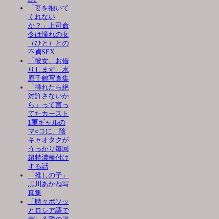
「妻を抱いて
くれない
か？」上司命
令は憧れの女
（ひと）との
不貞SEX
「彼女、お借
りします」水
原千鶴写真集
「挿れたら絶
対許さないか
ら」って言っ
てたカースト
1軍ギャルの
マ○コに、陰
キャオタクが
うっかり毎回
超特濃種付け
する話
「推しの子」
黒川あかね写
真集
「時々ボソッ
とロシア語で