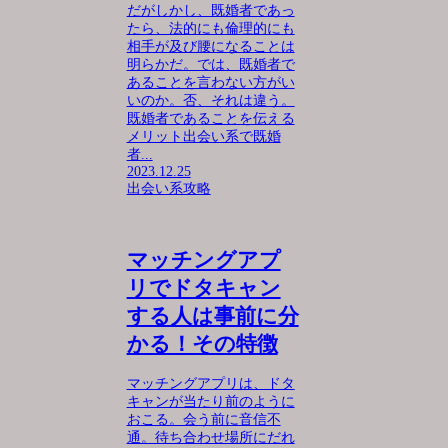
だがしかし、既婚者であっ
たら、法的にも倫理的にも
相手が及び腰になることは
明らかだ。では、既婚者で
あることを言わない方がい
いのか。否、それは違う。
既婚者であることを伝える
メリット出会い系で既婚
者...
2023.12.25
出会い系攻略
マッチングアプ
リでドタキャン
する人は事前に分
かる！その特徴
マッチングアプリは、ドタ
キャンが当たり前のように
おこる。会う前に音信不
通。待ち合わせ場所にだれ