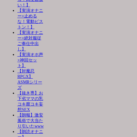
い！】
【実演オナニ
ー×止める
な！電動ピス
トン！】
【実演オナニ
ー×絶対服従
ご奉仕中出
し】
【実演オホ声
×神回セッ
ト】
【対魔忍
RPGX】
ASMRシリー
ズ
【抜き専】お
下劣ママの乳
コキ膣コキ妄
想SEX
【朗報】激安
風俗で大当た
り引いたwww
【朗読オナニ