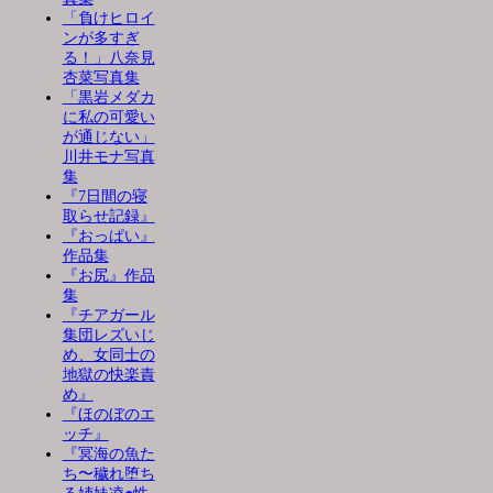
「負けヒロイ
ンが多すぎ
る！」八奈見
杏菜写真集
「黒岩メダカ
に私の可愛い
が通じない」
川井モナ写真
集
『7日間の寝
取らせ記録』
『おっぱい』
作品集
『お尻』作品
集
『チアガール
集団レズいじ
め、女同士の
地獄の快楽責
め』
『ほのぼのエ
ッチ』
『冥海の魚た
ち〜穢れ堕ち