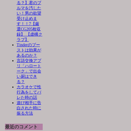
る？】君のブ
ルマを汚した
い！男の欲望
受け止めま
す！！7【厳
選CG205枚収
録】 【虚構ク
ラブ】
Tinderのブー
ストは効果が
あるのか？
言語交換アプ
リ「ハロート
ーク」で出会
い厨はでき
る？
カラオケで性
行為をしてバ
レた時の話
遊び相手に告
白された時に
振る方法
最近のコメント