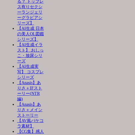
る？ トップレ
ス有りセクシ
ーランジェリ
ーグラビアシ
リーズ】
【AI生成 日本
の美人OL図鑑
シリーズ】
【AI生成イラ
スト】 おしっ
こ・放尿シリ
ーズ
【AI生成実
写】 コスプレ
シリーズ
【Anasis】あ
りさ＋IFスト
ーリー(NTR
編)
【Anasis】あ
りさ＋メイン
ストーリー
【AV風パケコ
ラ素材】
【CG集】感人