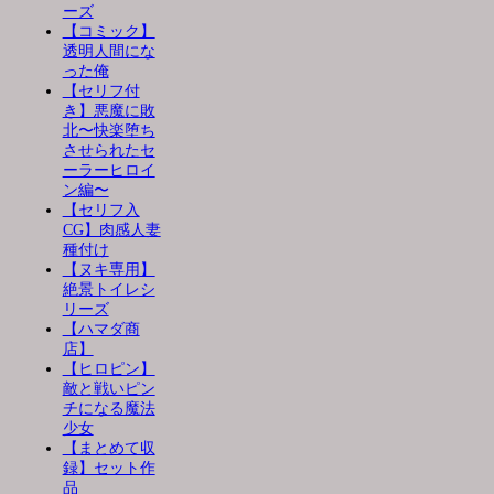
ーズ
【コミック】
透明人間にな
った俺
【セリフ付
き】悪魔に敗
北〜快楽堕ち
させられたセ
ーラーヒロイ
ン編〜
【セリフ入
CG】肉感人妻
種付け
【ヌキ専用】
絶景トイレシ
リーズ
【ハマダ商
店】
【ヒロピン】
敵と戦いピン
チになる魔法
少女
【まとめて収
録】セット作
品