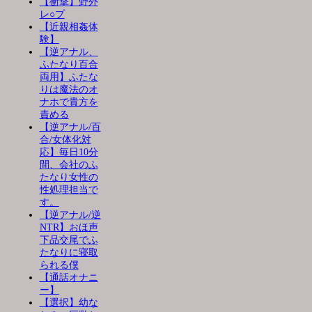
【衝撃】野外
レ○プ
【近親相姦体
験】
【逆アナル、
ふたなり百合
両用】ふたな
りは魔法のオ
ナホで貴方を
責める
【逆アナル/百
合/女体化対
応】毎日10分
間、会社のふ
たなり女性の
性処理担当で
す。
【逆アナル/逆
NTR】おほ声
下品交尾でふ
たなりに寝取
られる僕
【通話オナニ
ー】
【選択】幼な