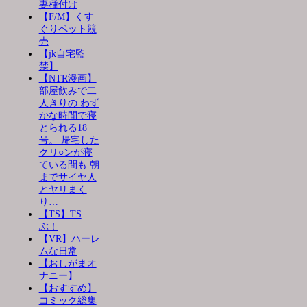
妻種付け
【F/M】くす
ぐりペット競
売
【jk自宅監
禁】
【NTR漫画】
部屋飲みで二
人きりの わず
かな時間で寝
とられる18
号。 帰宅した
クリ○ンが寝
ている間も 朝
までサイヤ人
とヤリまく
り…
【TS】TS
ぶ！
【VR】ハーレ
ムな日常
【おしがまオ
ナニー】
【おすすめ】
コミック総集