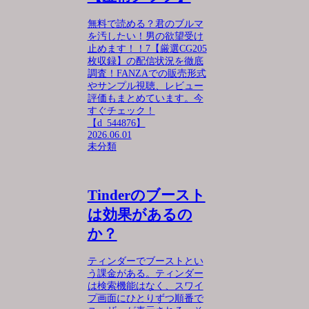
無料で読める？君のブルマ
を汚したい！男の欲望受け
止めます！！7【厳選CG205
枚収録】の配信状況を徹底
調査！FANZAでの販売形式
やサンプル視聴、レビュー
評価もまとめています。今
すぐチェック！
【d_544876】
2026.06.01
未分類
Tinderのブースト
は効果があるの
か？
ティンダーでブーストとい
う課金がある。ティンダー
は検索機能はなく、スワイ
プ画面にひとりずつ順番で