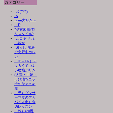
カテゴリー
_〆(´?`?)
-A
〜sm大好き〜
：D
?少女図鑑?ロ
リスタイル?
’◯コキ’され
る彼女
’囚人兵’魔法
少女野中カレ
ン
（JP＋EN）デ
ッカくてつよ
い艦娘が好き
(人妻・主婦・
母)と甘Sエッ
チのなぐさめ
屋
（元）ダンサ
ーママのデカ
パイ丸出し背
徳レッスン
（株）zou乳