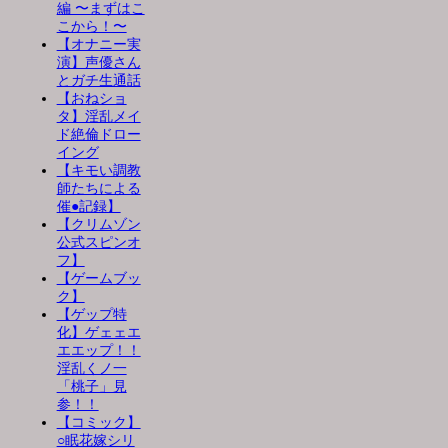
編 〜まずはこ
こから！〜
【オナニー実
演】声優さん
とガチ生通話
【おねショ
タ】淫乱メイ
ド絶倫ドロー
イング
【キモい調教
師たちによる
催●記録】
【クリムゾン
公式スピンオ
フ】
【ゲームブッ
ク】
【ゲップ特
化】ゲェェエ
エエップ！！
淫乱くノ一
「桃子」見
参！！
【コミック】
○眠花嫁シリ