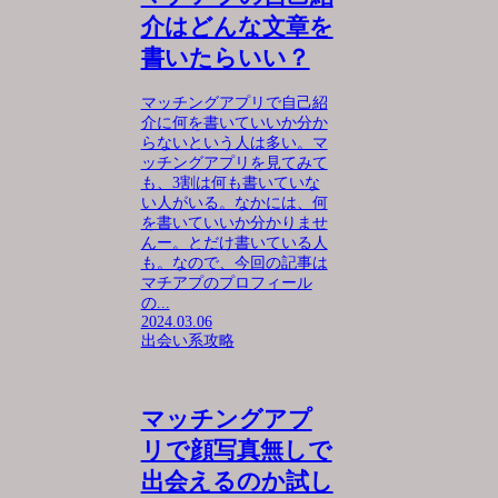
介はどんな文章を
書いたらいい？
マッチングアプリで自己紹
介に何を書いていいか分か
らないという人は多い。マ
ッチングアプリを見てみて
も、3割は何も書いていな
い人がいる。なかには、何
を書いていいか分かりませ
んー。とだけ書いている人
も。なので、今回の記事は
マチアプのプロフィール
の...
2024.03.06
出会い系攻略
マッチングアプ
リで顔写真無しで
出会えるのか試し