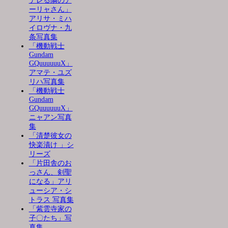
デレる隣のア
ーリャさん」
アリサ・ミハ
イロヴナ・九
条写真集
「機動戦士
Gundam
GQuuuuuuX」
アマテ・ユズ
リハ写真集
「機動戦士
Gundam
GQuuuuuuX」
ニャアン写真
集
「清楚彼女の
快楽漬け 」シ
リーズ
「片田舎のお
っさん、剣聖
になる」アリ
ューシア・シ
トラス 写真集
「紫雲寺家の
子〇たち」写
真集