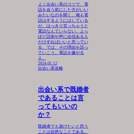
よく出会い系のコツで、電
話を会う前にした方がいい
みたいなのを聞く。俺も電
話はするようにはしている
が、はっきり言っちゃうと
電話なんていらない。よっ
ぽど話術や声に自信ある人
だけすればいいと思ってい
る。では、その理由を語っ
ていこう。電話を嫌がる
人...
2024.01.12
出会い系攻略
出会い系で既婚者
であることは言
ってもいいの
か？
既婚者でも遊びたいと思う
ことは自然なことである。