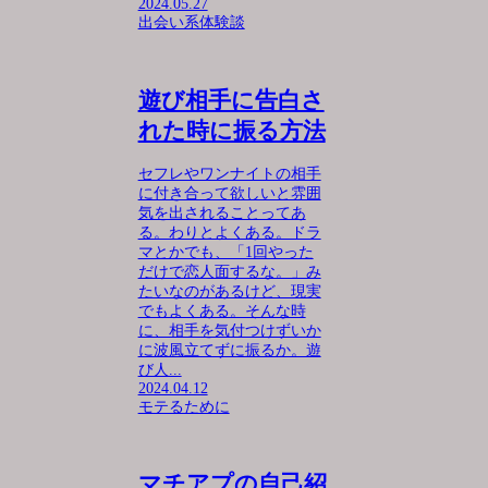
2024.05.27
出会い系体験談
遊び相手に告白さ
れた時に振る方法
セフレやワンナイトの相手
に付き合って欲しいと雰囲
気を出されることってあ
る。わりとよくある。ドラ
マとかでも、「1回やった
だけで恋人面するな。」み
たいなのがあるけど、現実
でもよくある。そんな時
に、相手を気付つけずいか
に波風立てずに振るか。遊
び人...
2024.04.12
モテるために
マチアプの自己紹