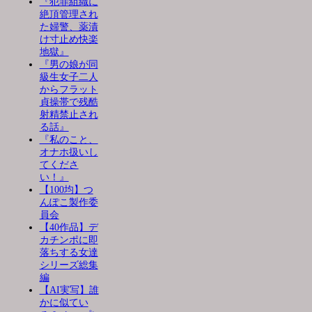
『犯罪組織に
絶頂管理され
た婦警、薬漬
け寸止め快楽
地獄』
『男の娘が同
級生女子二人
からフラット
貞操帯で残酷
射精禁止され
る話』
『私のこと、
オナホ扱いし
てくださ
い！』
【100均】つ
んぽこ製作委
員会
【40作品】デ
カチンポに即
落ちする女達
シリーズ総集
編
【AI実写】誰
かに似てい