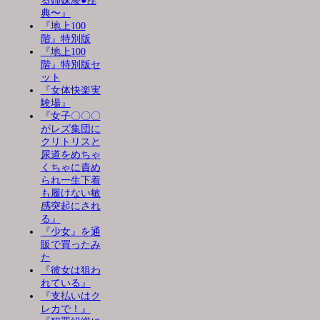
る姉妹凌●性
典〜』
『地上100
階』特別版
『地上100
階』特別版セ
ット
『女体快楽実
験場』
『女子〇〇〇
がレズ集団に
クリトリスと
尿道をめちゃ
くちゃに責め
られ一生下着
も履けない敏
感突起にされ
る』
『少女』を通
販で買ったみ
た
『彼女は狙わ
れている』
『支払いはク
レカで！』