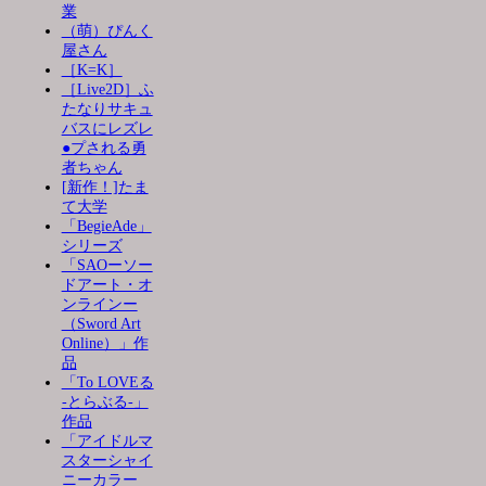
業
（萌）ぴんく
屋さん
［K=K］
［Live2D］ふ
たなりサキュ
バスにレズレ
●プされる勇
者ちゃん
[新作！]たま
て大学
「BegieAde」
シリーズ
「SAOーソー
ドアート・オ
ンラインー
（Sword Art
Online）」作
品
「To LOVEる
-とらぶる-」
作品
「アイドルマ
スターシャイ
ニーカラー