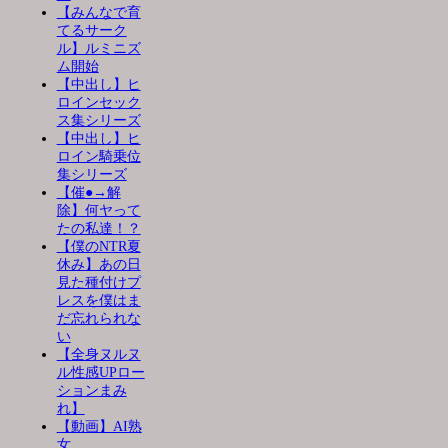
【みんなで育
てるサーク
ル】ルミニズ
ム開始
【中出し】ヒ
ロインセック
ス集シリーズ
【中出し】ヒ
ロイン騎乗位
集シリーズ
【催●→解
除】何ヤって
たの私達！？
【僕のNTR夏
休み】あの日
見た種付けプ
レスを僕はま
だ忘れられな
い
【全身ヌルヌ
ル性感UPロー
ションまみ
れ】
【動画】AI熟
女