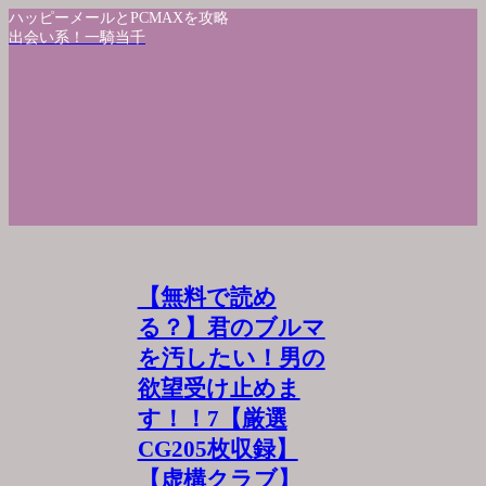
ハッピーメールとPCMAXを攻略
出会い系！一騎当千
【無料で読め
る？】君のブルマ
を汚したい！男の
欲望受け止めま
す！！7【厳選
CG205枚収録】
【虚構クラブ】