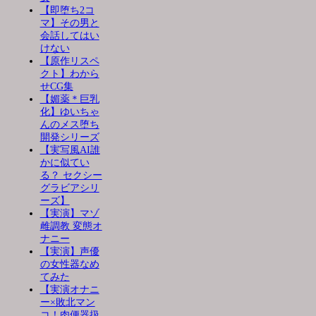
【即堕ち2コ
マ】その男と
会話してはい
けない
【原作リスペ
クト】わから
せCG集
【媚薬＊巨乳
化】ゆいちゃ
んのメス堕ち
開発シリーズ
【実写風AI誰
かに似てい
る？ セクシー
グラビアシリ
ーズ】
【実演】マゾ
雌調教 変態オ
ナニー
【実演】声優
の女性器なめ
てみた
【実演オナニ
ー×敗北マン
コ！肉便器扱