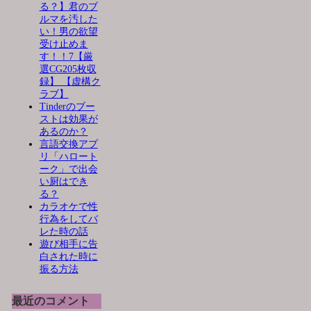
る？】君のブ
ルマを汚した
い！男の欲望
受け止めま
す！！7【厳
選CG205枚収
録】 【虚構ク
ラブ】
Tinderのブー
ストは効果が
あるのか？
言語交換アプ
リ「ハロート
ーク」で出会
い厨はでき
る？
カラオケで性
行為をしてバ
レた時の話
遊び相手に告
白された時に
振る方法
最近のコメント