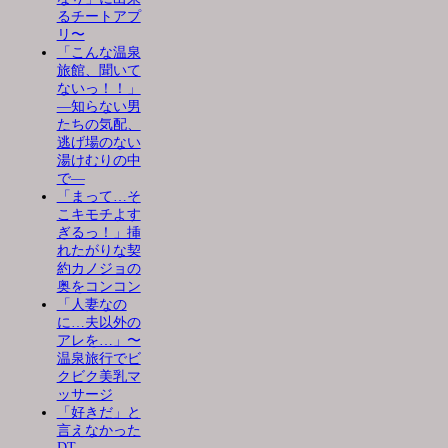
るチートアプ
リ〜
「こんな温泉
旅館、聞いて
ないっ！！」
―知らない男
たちの気配、
逃げ場のない
湯けむりの中
で―
「まって…そ
こキモチよす
ぎるっ！」挿
れたがりな契
約カノジョの
奥をコンコン
「人妻なの
に…夫以外の
アレを…」〜
温泉旅行でビ
クビク美乳マ
ッサージ
「好きだ」と
言えなかった
DT