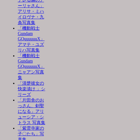
デレる隣のア
ーリャさん」
アリサ・ミハ
イロヴナ・九
条写真集
「機動戦士
Gundam
GQuuuuuuX」
アマテ・ユズ
リハ写真集
「機動戦士
Gundam
GQuuuuuuX」
ニャアン写真
集
「清楚彼女の
快楽漬け 」シ
リーズ
「片田舎のお
っさん、剣聖
になる」アリ
ューシア・シ
トラス 写真集
「紫雲寺家の
子〇たち」写
真集