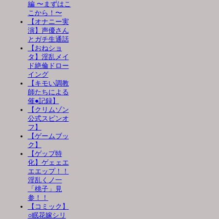
編 〜まずはこ
こから！〜
【オナニー実
演】声優さん
とガチ生通話
【おねショ
タ】淫乱メイ
ド絶倫ドロー
イング
【キモい調教
師たちによる
催●記録】
【クリムゾン
公式スピンオ
フ】
【ゲームブッ
ク】
【ゲップ特
化】ゲェェエ
エエップ！！
淫乱くノ一
「桃子」見
参！！
【コミック】
○眠花嫁シリ