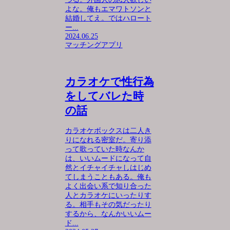
よな。俺もエマワトソンと
結婚してえ。ではハロート
ー...
2024.06.25
マッチングアプリ
カラオケで性行為
をしてバレた時
の話
カラオケボックスは二人き
りになれる密室だ。寄り添
って歌っていた時なんか
は、いいムードになって自
然とイチャイチャしはじめ
てしまうこともある。俺も
よく出会い系で知り合った
人とカラオケにいったりす
る。相手もその気だったり
するから、なんかいいムー
ド...