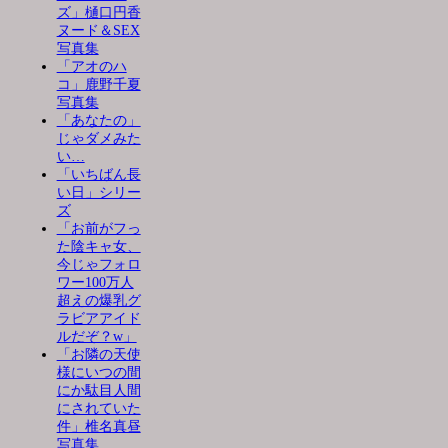
ズ」樋口円香
ヌード＆SEX
写真集
「アオのハ
コ」鹿野千夏
写真集
「あなたの」
じゃダメみた
い…
「いちばん長
い日」シリー
ズ
「お前がフっ
た陰キャ女、
今じゃフォロ
ワー100万人
超えの爆乳グ
ラビアアイド
ルだぞ？w」
「お隣の天使
様にいつの間
にか駄目人間
にされていた
件」椎名真昼
写真集