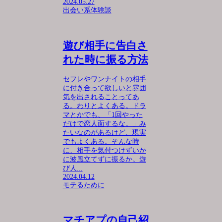
2024.05.27
出会い系体験談
遊び相手に告白さ
れた時に振る方法
セフレやワンナイトの相手
に付き合って欲しいと雰囲
気を出されることってあ
る。わりとよくある。ドラ
マとかでも、「1回やった
だけで恋人面するな。」み
たいなのがあるけど、現実
でもよくある。そんな時
に、相手を気付つけずいか
に波風立てずに振るか。遊
び人...
2024.04.12
モテるために
マチアプの自己紹