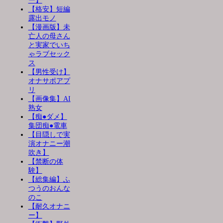
ー】
【格安】短編
露出モノ
【漫画版】未
亡人の母さん
と実家でいち
ゃラブセック
ス
【男性受け】
オナサポアプ
リ
【画像集】AI
熟女
【痴●ダメ】
集団痴●電車
【目隠しで実
演オナニー潮
吹き】
【禁断の体
験】
【総集編】ふ
つうのおんな
のこ
【耐久オナニ
ー】