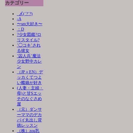
カテゴリー
_〆(´?`?)
-A
〜sm大好き〜
：D
?少女図鑑?ロ
リスタイル?
’◯コキ’され
る彼女
’囚人兵’魔法
少女野中カレ
ン
（JP＋EN）デ
ッカくてつよ
い艦娘が好き
(人妻・主婦・
母)と甘Sエッ
チのなぐさめ
屋
（元）ダンサ
ーママのデカ
パイ丸出し背
徳レッスン
（株）zou乳