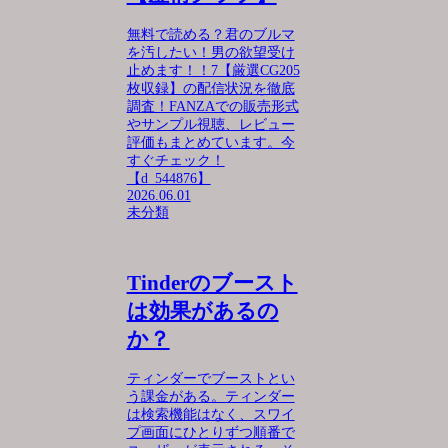
無料で読める？君のブルマ
を汚したい！男の欲望受け
止めます！！7【厳選CG205
枚収録】の配信状況を徹底
調査！FANZAでの販売形式
やサンプル視聴、レビュー
評価もまとめています。今
すぐチェック！
【d_544876】
2026.06.01
未分類
Tinderのブースト
は効果があるの
か？
ティンダーでブーストとい
う課金がある。ティンダー
は検索機能はなく、スワイ
プ画面にひとりずつ順番で