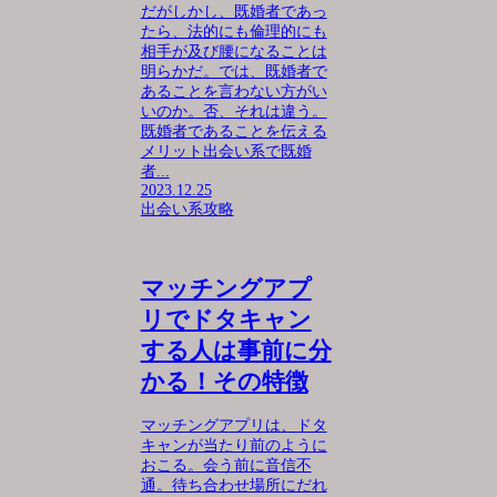
だがしかし、既婚者であっ
たら、法的にも倫理的にも
相手が及び腰になることは
明らかだ。では、既婚者で
あることを言わない方がい
いのか。否、それは違う。
既婚者であることを伝える
メリット出会い系で既婚
者...
2023.12.25
出会い系攻略
マッチングアプ
リでドタキャン
する人は事前に分
かる！その特徴
マッチングアプリは、ドタ
キャンが当たり前のように
おこる。会う前に音信不
通。待ち合わせ場所にだれ