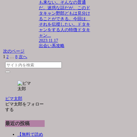
も来ない。そんなの普通
だ。迷惑な話だが、このド
タキャン野郎どもは見分け
ることができる。今回は、
それを伝授したい。ドタキ
ャンをする人の特徴ドタキ
ャン...
2023.11.17
出会い系攻略
次のページ
1
2
…
8
次へ
ピマ太郎
ピマ太郎をフォロー
する
最近の投稿
【無料で読め