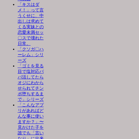
「キスはダ
メ！」って言
うくせに、中
出しは求めて
くる実妹との
恋愛未満セッ
〇スで壊れた
日常。
「クソガ〇ハ
ーレム」シリ
ーズ
「ゴミを見る
目で塩対応パ
パ活してたら
オジにわから
せられてチン
ポ堕ちするま
で」シリーズ
「こんなアプ
リがあればど
んな事に使い
ますか？」〜
見かけた子を
誰でも「言い
なり」に出来