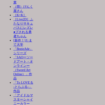
業
（萌）ぴんく
屋さん
［K=K］
［Live2D］ふ
たなりサキュ
バスにレズレ
●プされる勇
者ちゃん
[新作！]たま
て大学
「BegieAde」
シリーズ
「SAOーソー
ドアート・オ
ンラインー
（Sword Art
Online）」作
品
「To LOVEる
-とらぶる-」
作品
「アイドルマ
スターシャイ
ニーカラー