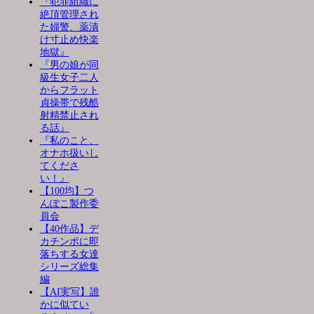
『犯罪組織に
絶頂管理され
た婦警、薬漬
け寸止め快楽
地獄』
『男の娘が同
級生女子二人
からフラット
貞操帯で残酷
射精禁止され
る話』
『私のこと、
オナホ扱いし
てくださ
い！』
【100均】つ
んぽこ製作委
員会
【40作品】デ
カチンポに即
落ちする女達
シリーズ総集
編
【AI実写】誰
かに似てい