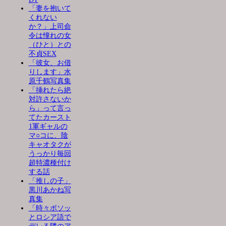
「妻を抱いて
くれない
か？」上司命
令は憧れの女
（ひと）との
不貞SEX
「彼女、お借
りします」水
原千鶴写真集
「挿れたら絶
対許さないか
ら」って言っ
てたカースト
1軍ギャルの
マ○コに、陰
キャオタクが
うっかり毎回
超特濃種付け
する話
「推しの子」
黒川あかね写
真集
「時々ボソッ
とロシア語で