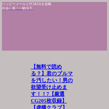
ハッピーメールとPCMAXを攻略
出会い系！一騎当千
【無料で読め
る？】君のブルマ
を汚したい！男の
欲望受け止めま
す！！7【厳選
CG205枚収録】
【虚構クラブ】