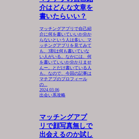
介はどんな文章を
書いたらいい？
マッチングアプリで自己紹
介に何を書いていいか分か
らないという人は多い。マ
ッチングアプリを見てみて
も、3割は何も書いていな
い人がいる。なかには、何
を書いていいか分かりませ
んー。とだけ書いている人
も。なので、今回の記事は
マチアプのプロフィール
の...
2024.03.06
出会い系攻略
マッチングアプ
リで顔写真無しで
出会えるのか試し