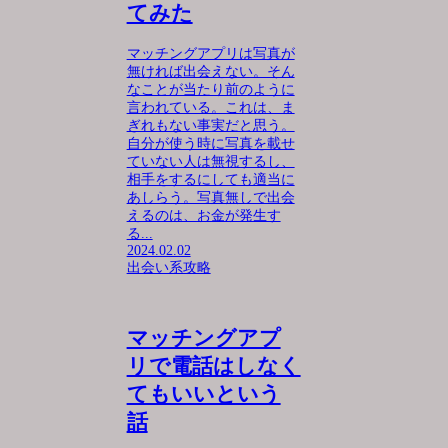
てみた
マッチングアプリは写真が
無ければ出会えない。そん
なことが当たり前のように
言われている。これは、ま
ぎれもない事実だと思う。
自分が使う時に写真を載せ
ていない人は無視するし、
相手をするにしても適当に
あしらう。写真無しで出会
えるのは、お金が発生す
る...
2024.02.02
出会い系攻略
マッチングアプ
リで電話はしなく
てもいいという
話