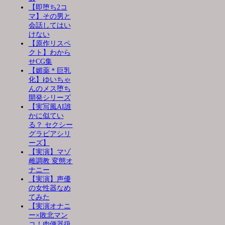
【即堕ち2コ
マ】その男と
会話してはい
けない
【原作リスペ
クト】わから
せCG集
【媚薬＊巨乳
化】ゆいちゃ
んのメス堕ち
開発シリーズ
【実写風AI誰
かに似てい
る？ セクシー
グラビアシリ
ーズ】
【実演】マゾ
雌調教 変態オ
ナニー
【実演】声優
の女性器なめ
てみた
【実演オナニ
ー×敗北マン
コ！肉便器扱