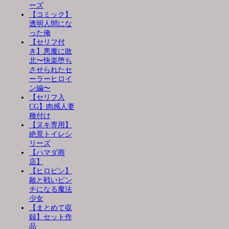
ーズ
【コミック】
透明人間にな
った俺
【セリフ付
き】悪魔に敗
北〜快楽堕ち
させられたセ
ーラーヒロイ
ン編〜
【セリフ入
CG】肉感人妻
種付け
【ヌキ専用】
絶景トイレシ
リーズ
【ハマダ商
店】
【ヒロピン】
敵と戦いピン
チになる魔法
少女
【まとめて収
録】セット作
品