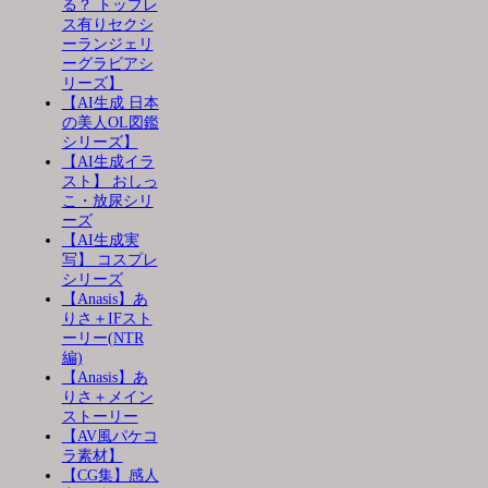
る？ トップレ
ス有りセクシ
ーランジェリ
ーグラビアシ
リーズ】
【AI生成 日本
の美人OL図鑑
シリーズ】
【AI生成イラ
スト】 おしっ
こ・放尿シリ
ーズ
【AI生成実
写】 コスプレ
シリーズ
【Anasis】あ
りさ＋IFスト
ーリー(NTR
編)
【Anasis】あ
りさ＋メイン
ストーリー
【AV風パケコ
ラ素材】
【CG集】感人