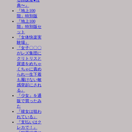
る姉妹凌●性
典〜』
『地上100
階』特別版
『地上100
階』特別版セ
ット
『女体快楽実
験場』
『女子〇〇〇
がレズ集団に
クリトリスと
尿道をめちゃ
くちゃに責め
られ一生下着
も履けない敏
感突起にされ
る』
『少女』を通
販で買ったみ
た
『彼女は狙わ
れている』
『支払いはク
レカで！』