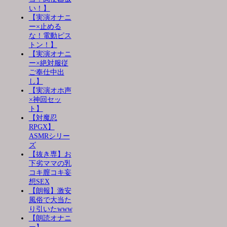
い！】
【実演オナニ
ー×止める
な！電動ピス
トン！】
【実演オナニ
ー×絶対服従
ご奉仕中出
し】
【実演オホ声
×神回セッ
ト】
【対魔忍
RPGX】
ASMRシリー
ズ
【抜き専】お
下劣ママの乳
コキ膣コキ妄
想SEX
【朗報】激安
風俗で大当た
り引いたwww
【朗読オナニ