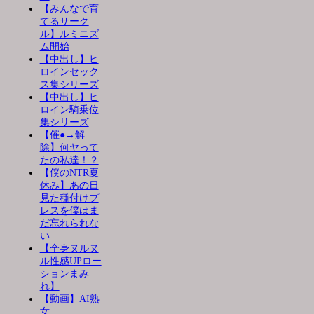
【みんなで育
てるサーク
ル】ルミニズ
ム開始
【中出し】ヒ
ロインセック
ス集シリーズ
【中出し】ヒ
ロイン騎乗位
集シリーズ
【催●→解
除】何ヤって
たの私達！？
【僕のNTR夏
休み】あの日
見た種付けプ
レスを僕はま
だ忘れられな
い
【全身ヌルヌ
ル性感UPロー
ションまみ
れ】
【動画】AI熟
女