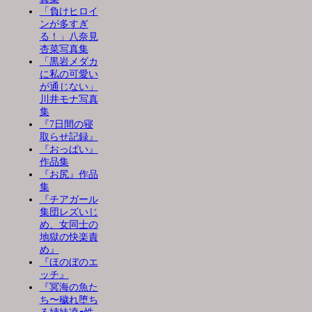
「負けヒロイ
ンが多すぎ
る！」八奈見
杏菜写真集
「黒岩メダカ
に私の可愛い
が通じない」
川井モナ写真
集
『7日間の寝
取らせ記録』
『おっぱい』
作品集
『お尻』作品
集
『チアガール
集団レズいじ
め、女同士の
地獄の快楽責
め』
『ほのぼのエ
ッチ』
『冥海の魚た
ち〜穢れ堕ち