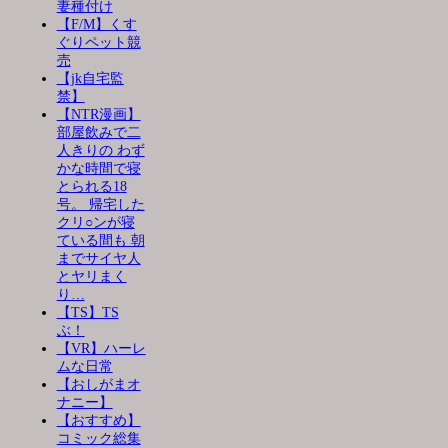
妻種付け
【F/M】くす
ぐりペット競
売
【jk自宅監
禁】
【NTR漫画】
部屋飲みで二
人きりの わず
かな時間で寝
とられる18
号。 帰宅した
クリ○ンが寝
ている間も 朝
までサイヤ人
とヤリまく
り…
【TS】TS
ぶ！
【VR】ハーレ
ムな日常
【おしがまオ
ナニー】
【おすすめ】
コミック総集