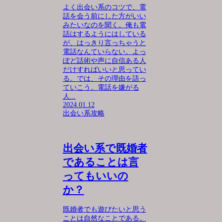
よく出会い系のコツで、電
話を会う前にした方がいい
みたいなのを聞く。俺も電
話はするようにはしている
が、はっきり言っちゃうと
電話なんていらない。よっ
ぽど話術や声に自信ある人
だけすればいいと思ってい
る。では、その理由を語っ
ていこう。電話を嫌がる
人...
2024.01.12
出会い系攻略
出会い系で既婚者
であることは言
ってもいいの
か？
既婚者でも遊びたいと思う
ことは自然なことである。