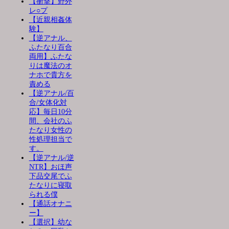
【衝撃】野外
レ○プ
【近親相姦体
験】
【逆アナル、
ふたなり百合
両用】ふたな
りは魔法のオ
ナホで貴方を
責める
【逆アナル/百
合/女体化対
応】毎日10分
間、会社のふ
たなり女性の
性処理担当で
す。
【逆アナル/逆
NTR】おほ声
下品交尾でふ
たなりに寝取
られる僕
【通話オナニ
ー】
【選択】幼な